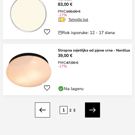
83,00 €
PMC
100,00 €
-17%
Tehnički list
Rok isporuke: 12 - 17 dana
Stropna svjetiljka od pjene crna - Nordlux
39,00 €
PMC
47,00 €
-17%
Na lageru
Stranica
1
2
3
Prethodno
Sljedeći