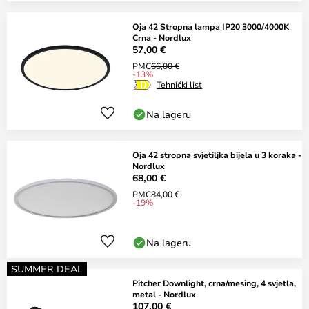
Oja 42 Stropna lampa IP20 3000/4000K
Crna - Nordlux
57,00 €
PMC
66,00 €
-13%
Tehnički list
Na lageru
Oja 42 stropna svjetiljka bijela u 3 koraka -
Nordlux
68,00 €
PMC
84,00 €
-19%
Na lageru
SUMMER DEAL
Pitcher Downlight, crna/mesing, 4 svjetla,
metal - Nordlux
107,00 €