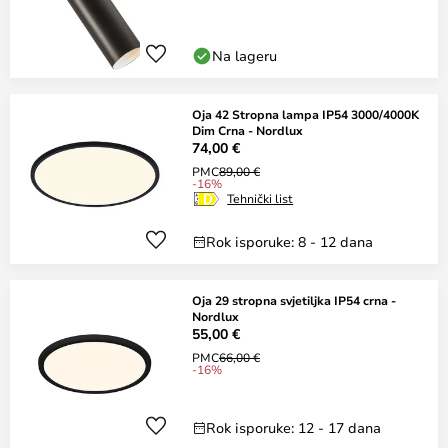
Na lageru
Oja 42 Stropna lampa IP54 3000/4000K
Dim Crna - Nordlux
74,00 €
PMC
89,00 €
-16%
Tehnički list
Rok isporuke: 8 - 12 dana
Oja 29 stropna svjetiljka IP54 crna -
Nordlux
55,00 €
PMC
66,00 €
-16%
Rok isporuke: 12 - 17 dana