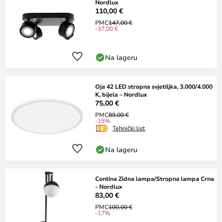
Nordlux
110,00 €
PMC
147,00 €
-37,00 €
Na lageru
Oja 42 LED stropna svjetiljka, 3.000/4.000
K, bijela – Nordlux
75,00 €
PMC
89,00 €
-15%
Tehnički list
Na lageru
Contina Zidna lampa/Stropna lampa Crna
- Nordlux
83,00 €
PMC
100,00 €
-17%