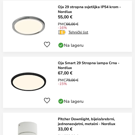
Oja 29 stropna svjetiljka IP54 krom -
Nordlux
55,00 €
PMC
66,00 €
-16%
Tehnički list
Na lageru
Oja Smart 29 Stropna lampa Crna -
Nordlux
67,00 €
PMC
79,00 €
-15%
Na lageru
Pitcher Downlight, bijelo/srebrni,
jednonasvjetni, metalni - Nordlux
33,00 €