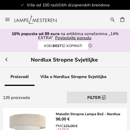
Više od 100 različitih dizajnerskih brendova
Skip
to
I
Content
16% popusta od 89 eura
na artiklima označenima „14%
EXTRA”
Pogledajte ponudu
KOD:
BEST
KOPIRATI
Nordlux Stropne Svjetiljke
Proizvodi
Više o Nordlux Stropne Svjetiljke
135 proizvoda
FILTER
Malodin Stropna Lampa Bež - Nordlux
98,00 €
PMC
121,00 €
-23,00 €