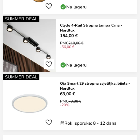
Na lageru
SUMMER DEAL
Clyde 4-Rail Stropna lampa Crna -
Nordlux
154,00 €
PMC
210,00 €
-56,00 €
Na lageru
SUMMER DEAL
Oja Smart 29 stropna svjetiljka, bijela -
Nordlux
63,00 €
PMC
79,00 €
-20%
Rok isporuke: 8 - 12 dana