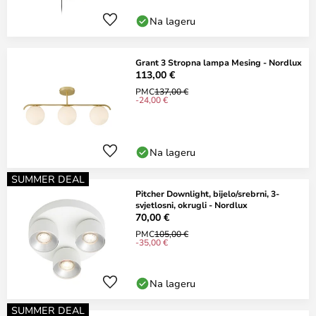
Na lageru
Grant 3 Stropna lampa Mesing - Nordlux
113,00 €
PMC
137,00 €
-24,00 €
Na lageru
SUMMER DEAL
Pitcher Downlight, bijelo/srebrni, 3-
svjetlosni, okrugli - Nordlux
70,00 €
PMC
105,00 €
-35,00 €
Na lageru
SUMMER DEAL