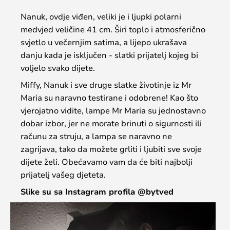
Nanuk, ovdje viđen, veliki je i ljupki polarni
medvjed veličine 41 cm. Širi toplo i atmosferično
svjetlo u večernjim satima, a lijepo ukrašava
danju kada je isključen - slatki prijatelj kojeg bi
voljelo svako dijete.
Miffy, Nanuk i sve druge slatke životinje iz Mr
Maria su naravno testirane i odobrene! Kao što
vjerojatno vidite, lampe Mr Maria su jednostavno
dobar izbor, jer ne morate brinuti o sigurnosti ili
računu za struju, a lampa se naravno ne
zagrijava, tako da možete grliti i ljubiti sve svoje
dijete želi. Obećavamo vam da će biti najbolji
prijatelj vašeg djeteta.
Slike su sa Instagram profila @bytved