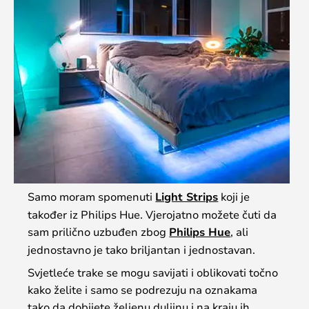
Samo moram spomenuti
Light Strips
koji je
također iz Philips Hue. Vjerojatno možete čuti da
sam prilično uzbuđen zbog
Philips Hue
, ali
jednostavno je tako briljantan i jednostavan.
Svjetleće trake se mogu savijati i oblikovati točno
kako želite i samo se podrezuju na oznakama
tako da dobijete željenu duljinu i na kraju ih