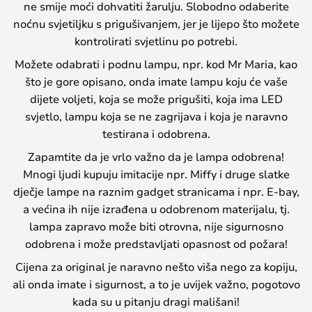
ne smije moći dohvatiti žarulju. Slobodno odaberite
noćnu svjetiljku s prigušivanjem, jer je lijepo što možete
kontrolirati svjetlinu po potrebi.
Možete odabrati i podnu lampu, npr. kod Mr Maria, kao
što je gore opisano, onda imate lampu koju će vaše
dijete voljeti, koja se može prigušiti, koja ima LED
svjetlo, lampu koja se ne zagrijava i koja je naravno
testirana i odobrena.
Zapamtite da je vrlo važno da je lampa odobrena!
Mnogi ljudi kupuju imitacije npr. Miffy i druge slatke
dječje lampe na raznim gadget stranicama i npr. E-bay,
a većina ih nije izrađena u odobrenom materijalu, tj.
lampa zapravo može biti otrovna, nije sigurnosno
odobrena i može predstavljati opasnost od požara!
Cijena za original je naravno nešto viša nego za kopiju,
ali onda imate i sigurnost, a to je uvijek važno, pogotovo
kada su u pitanju dragi mališani!