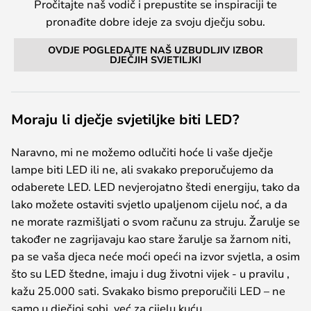
Pročitajte naš vodič i prepustite se inspiraciji te
pronađite dobre ideje za svoju dječju sobu.
OVDJE POGLEDAJTE NAŠ UZBUDLJIV IZBOR
DJEČJIH SVJETILJKI
Moraju li dječje svjetiljke biti LED?
Naravno, mi ne možemo odlučiti hoće li vaše dječje
lampe biti LED ili ne, ali svakako preporučujemo da
odaberete LED. LED nevjerojatno štedi energiju, tako da
lako možete ostaviti svjetlo upaljenom cijelu noć, a da
ne morate razmišljati o svom računu za struju. Žarulje se
također ne zagrijavaju kao stare žarulje sa žarnom niti,
pa se vaša djeca neće moći opeći na izvor svjetla, a osim
što su LED štedne, imaju i dug životni vijek - u pravilu ,
kažu 25.000 sati. Svakako bismo preporučili LED – ne
samo u dječjoj sobi, već za cijelu kuću.