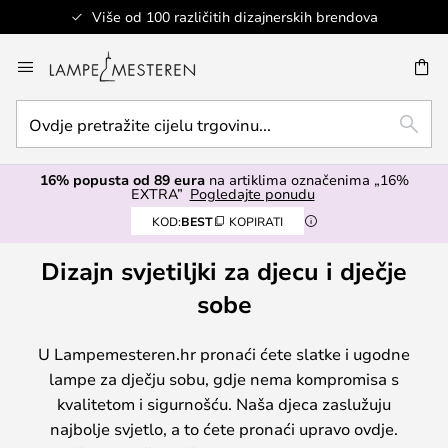
Sigurno plaćanje
Skip
to
I
Content
Ovdje
TRAŽ
pretražite
cijelu
16% popusta od 89 eura
na artiklima označenima „16%
trgovinu...
EXTRA”
Pogledajte ponudu
KOD:
BEST
KOPIRATI
Dizajn svjetiljki za djecu i dječje
sobe
U Lampemesteren.hr pronaći ćete slatke i ugodne
lampe za dječju sobu, gdje nema kompromisa s
kvalitetom i sigurnošću. Naša djeca zaslužuju
najbolje svjetlo, a to ćete pronaći upravo ovdje.