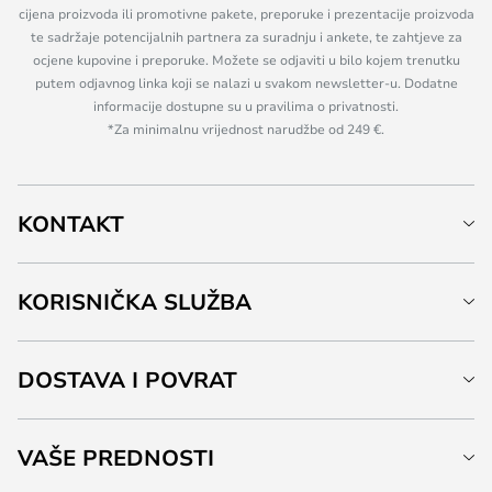
cijena proizvoda ili promotivne pakete, preporuke i prezentacije proizvoda
te sadržaje potencijalnih partnera za suradnju i ankete, te zahtjeve za
ocjene kupovine i preporuke. Možete se odjaviti u bilo kojem trenutku
putem odjavnog linka koji se nalazi u svakom newsletter-u. Dodatne
informacije dostupne su u pravilima o privatnosti.
*Za minimalnu vrijednost narudžbe od 249 €.
KONTAKT
KORISNIČKA SLUŽBA
DOSTAVA I POVRAT
VAŠE PREDNOSTI