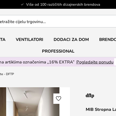
Više od 100 različitih dizajnerskih brendova
ETA
VENTILATORI
DODACI ZA DOM
BRENDO
PROFESSIONAL
na artiklima označenima „16% EXTRA”
Pogledajte ponudu
te - DFTP
MIB Stropna L