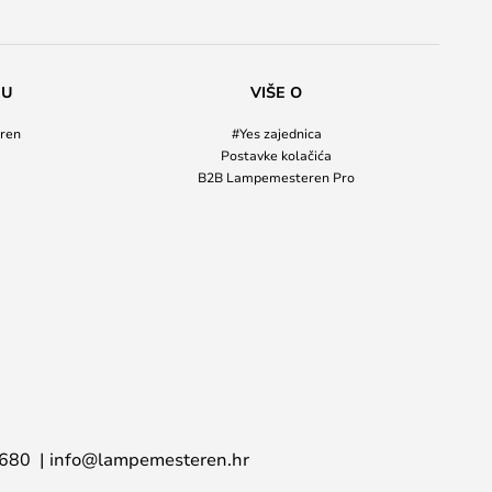
NU
VIŠE O
ren
#Yes zajednica
Postavke kolačića
B2B Lampemesteren Pro
 680
info@lampemesteren.hr