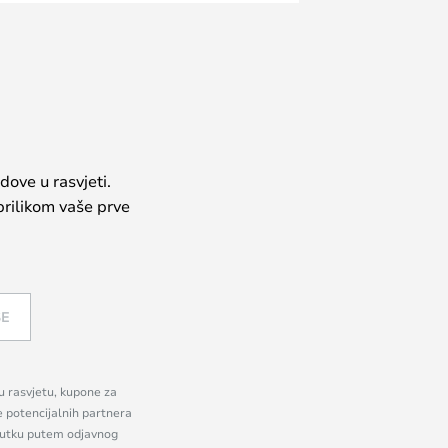
dove u rasvjeti.
prilikom vaše prve
SE
nu rasvjetu, kupone za
e potencijalnih partnera
enutku putem odjavnog