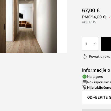
67,00 €
PMC
94,00 €
uklj. PDV
1
Povrat u rok
Informacije o
Na lageru
Rok isporuke: 
Nije uključeno
ODABERITE G