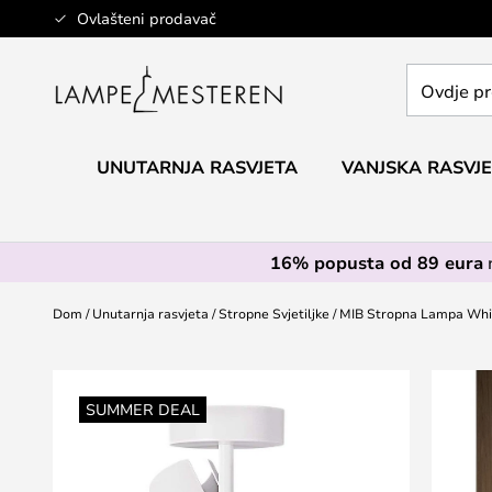
Skip
Ovlašteni prodavač
to
Content
Ovdje
pretražite
cijelu
trgovinu...
UNUTARNJA RASVJETA
VANJSKA RASVJ
16% popusta od 89 eura
Dom
Unutarnja rasvjeta
Stropne Svjetiljke
MIB Stropna Lampa Whi
Skip
to
SUMMER DEAL
the
end