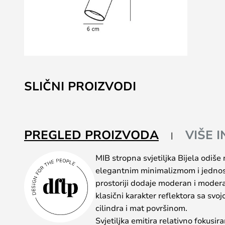
Skip
to
SLIČNI PROIZVODI
the
beginning
of
the
PREGLED PROIZVODA
VIŠE 
images
gallery
MIB stropna svjetiljka Bijela odiše
elegantnim minimalizmom i jedno
prostoriji dodaje moderan i moderan
klasični karakter reflektora sa s
cilindra i mat površinom.
Svjetiljka emitira relativno fokusira