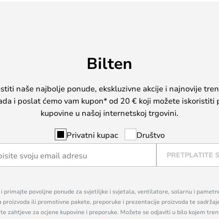
Bilten
iti naše najbolje ponude, ekskluzivne akcije i najnovije tren
sada i poslat ćemo vam kupon* od 20 € koji možete iskoristiti 
kupovine u našoj internetskoj trgovini.
Privatni kupac
Društvo
PRETPLATITE 
n i primajte povoljne ponude za svjetiljke i svjetala, ventilatore, solarnu i pamet
a proizvoda ili promotivne pakete, preporuke i prezentacije proizvoda te sadržaj
, te zahtjeve za ocjene kupovine i preporuke. Možete se odjaviti u bilo kojem tr