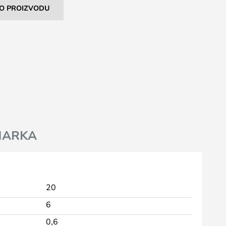
I O PROIZVODU
MARKA
20
6
0,6