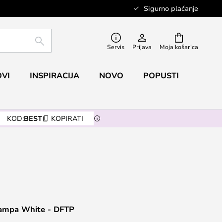
Sigurno plaćanje
TRAŽI
Servis
Prijava
Moja košarica
VI
INSPIRACIJA
NOVO
POPUSTI
KOD:
BEST
KOPIRATI
ampa White - DFTP