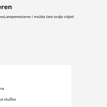
eren
 #yesLampemesteren i možda ćete ovdje vidjeti
ana
ka služba