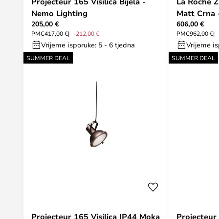
Projecteur 165 Visilica Bijela -
La Roche 
Nemo Lighting
Matt Crna 
205,00 €
606,00 €
PMC
417,00 €
-212,00 €
PMC
962,00 €
Vrijeme isporuke: 5 - 6 tjedna
Vrijeme is
SUMMER DEAL
SUMMER DEAL
Projecteur 165 Visilica IP44 Moka
Projecteur 