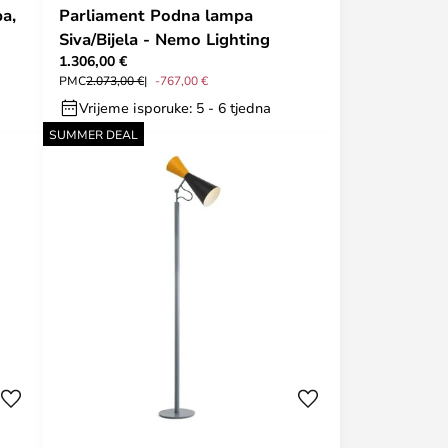
a,
Parliament Podna lampa
Siva/Bijela - Nemo Lighting
1.306,00 €
PMC
2.073,00 €
-767,00 €
Vrijeme isporuke: 5 - 6 tjedna
SUMMER DEAL