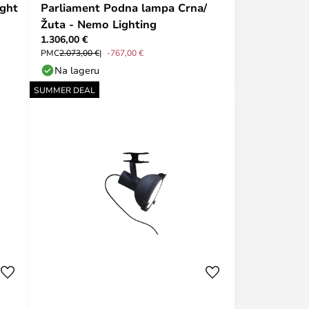
ight
Parliament Podna lampa Crna/
Žuta - Nemo Lighting
1.306,00 €
PMC
2.073,00 €
-767,00 €
Na lageru
SUMMER DEAL