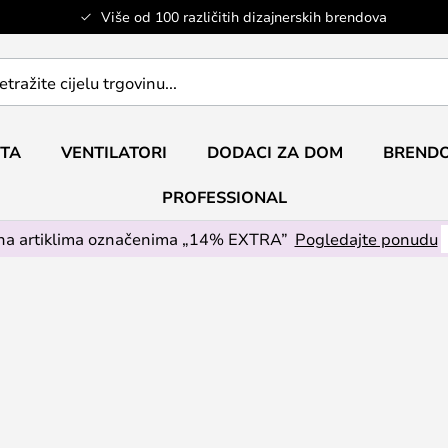
Više od 100 različitih dizajnerskih brendova
ETA
VENTILATORI
DODACI ZA DOM
BRENDO
PROFESSIONAL
na artiklima označenima „14% EXTRA”
Pogledajte ponudu