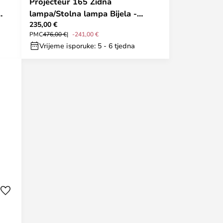
Projecteur 165 Zidna
lampa/Stolna lampa Bijela -
235,00 €
Nemo Lighting
PMC
476,00 €
-241,00 €
Vrijeme isporuke: 5 - 6 tjedna