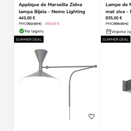
Applique de Marseille Zidna
Lampe de M
lampa Bijela - Nemo Lighting
mat siva -
443,00 €
835,00 €
PMC
902,00 €
-459,00 €
PMC
899,00 €
Na lageru
Vrijeme is
SUMMER DEAL
SUMMER DEAL