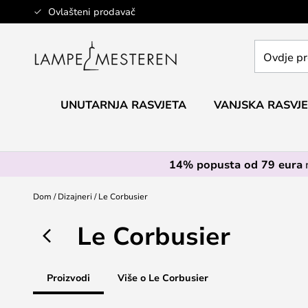
Skip
Ovlašteni prodavač
to
Content
Ovdje
pretražite
cijelu
trgovinu...
UNUTARNJA RASVJETA
VANJSKA RASVJ
14% popusta od 79 eura
Dom
Dizajneri
Le Corbusier
Le Corbusier
Proizvodi
Više o Le Corbusier