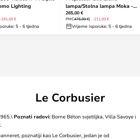
Nemo Lighting
lampa/Stolna lampa Moka -
265,00 €
Nemo Lighting
-191,00 €
PMC
476,00 €
-211,00 €
poruke: 5 - 6 tjedna
Vrijeme isporuke: 5 - 6 tjedna
Le Corbusier
1965.\
Poznati radovi:
Borne Béton svjetiljka, Villa Savoye i
.
anneret, poznatiji kao Le Corbusier, jedan je od