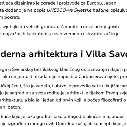
etljeća dizajnirao je zgrade i proizvode za Europu, Japan,
ata dodano je na popis
UNESCO-ve Svjetske baštine
, opisuju
m pokretu.
 svjetiljki do velikih gradova. Zaronite u neke od njegovih
 najvažnijih karikaturista svih vremena i shvatite zašto je
derna arhitektura i Villa Sav
aga u Švicarskoj bez ikakvog klasičnog obrazovanja i dajući
iako umjetnost nikada nije napustila Corbusierovo tijelo, pre
oj školi, što je zapelo, i ubrzo je provodio sate u knjižnicama
 je sagradio za svoje roditelje, arhitekt je tijekom Prvog svj
arhitekturu, a bio je i jedan od prvih koji je počeo filozofirat
ani beton.
i kuća koju je lako graditi i lako prilagoditi ukućanima, buduć
ije izgrađeno mnogo ovih Dom-Ino kuća, ali koncepti koje je 