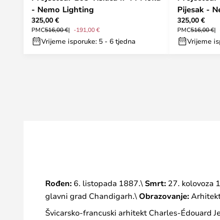
- Nemo Lighting
Pijesak - 
325,00 €
325,00 €
PMC
516,00 €
-191,00 €
PMC
516,00 €
Vrijeme isporuke: 5 - 6 tjedna
Vrijeme is
Rođen:
6. listopada 1887.\
Smrt:
27. kolovoza 
glavni grad Chandigarh.\
Obrazovanje:
Arhitekt
Švicarsko-francuski arhitekt Charles-Édouard Je