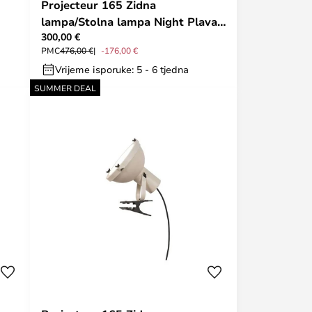
Projecteur 165 Zidna
lampa/Stolna lampa Night Plava -
300,00 €
Nemo Lighting
PMC
476,00 €
-176,00 €
Vrijeme isporuke: 5 - 6 tjedna
SUMMER DEAL