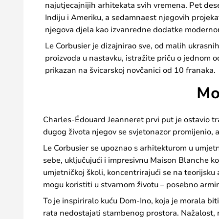
najutjecajnijih arhitekata svih vremena. Pet des
Indiju i Ameriku, a sedamnaest njegovih projek
njegova djela kao izvanredne dodatke moderno
Le Corbusier je dizajnirao sve, od malih ukrasnih
proizvoda u nastavku, istražite priču o jednom od
prikazan na švicarskoj novčanici od 10 franaka.
Mo
Charles-Édouard Jeanneret prvi put je ostavio tr
dugog života njegov se svjetonazor promijenio, a 
Le Corbusier se upoznao s arhitekturom u umjetničk
sebe, uključujući i impresivnu Maison Blanche koju
umjetničkoj školi, koncentrirajući se na teorijsku 
mogu koristiti u stvarnom životu – posebno armir
To je inspiriralo kuću Dom-Ino, koja je morala bit
rata nedostajati stambenog prostora. Nažalost, n