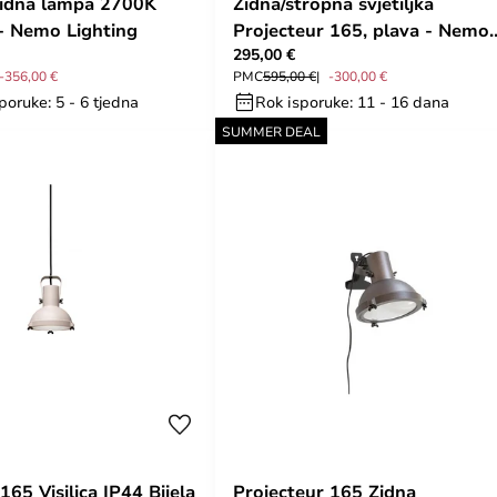
Zidna lampa 2700K
Zidna/stropna svjetiljka
- Nemo Lighting
Projecteur 165, plava - Nemo
295,00 €
Lighting
-356,00 €
PMC
595,00 €
-300,00 €
poruke: 5 - 6 tjedna
Rok isporuke: 11 - 16 dana
SUMMER DEAL
165 Visilica IP44 Bijela
Projecteur 165 Zidna