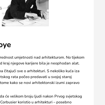
ći
oye
 prednost umjetnosti nad arhitekturom. No tijekom
d kraj njegove karijere bila je neophodan alat.
 čitajući sve o arhitekturi. S nekoliko kuća iza
etskog rata počeo predavati u svojoj staroj
i o tome kako se novi arhitektonski izumi zapravo
i da će velikom broju ljudi nakon Prvog svjetskog
Corbusier koristio u arhitekturi – posebno