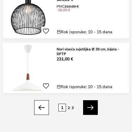
PMC
210,00 €
-26,00 €
Rok isporuke: 10 - 15 dana
Nori viseća svjetiljka Ø 39 cm, bijela -
DFTP
231,00 €
Rok isporuke: 10 - 15 dana
Stranica
1
2
3
Prethodno
Sljedeći