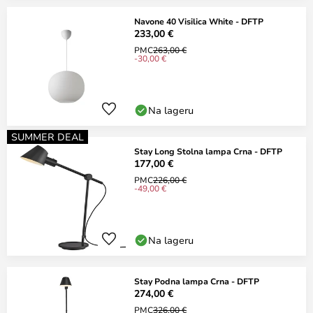
Navone 40 Visilica White - DFTP
233,00 €
PMC
263,00 €
-30,00 €
Na lageru
SUMMER DEAL
Stay Long Stolna lampa Crna - DFTP
177,00 €
PMC
226,00 €
-49,00 €
Na lageru
Stay Podna lampa Crna - DFTP
274,00 €
PMC
326,00 €