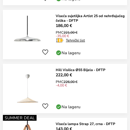
Viseća svjetiljka Artist 25 od nehrđajućeg
čelika - DFTP
186,00 €
PMC
221,00 €
-35,00 €
Tehnički list
Na lageru
Hill Visilica Ø55 Bijela - DFTP
222,00 €
PMC
226,00 €
-4,00 €
Na lageru
SUMMER DEAL
Viseća lampa Strap 27, crna - DFTP
143,00 €