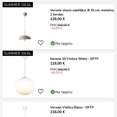
SUMMER DEAL
Versale viseća svjetiljka, Ø 35 cm, metalna,
2 žarulje.
129,00 €
PMC
168,00 €
-39,00 €
Na lageru
SUMMER DEAL
Navone 20 Visilica White - DFTP
119,00 €
PMC
168,00 €
-49,00 €
Na lageru
Versale Visilica Bijela - DFTP
218,00 €