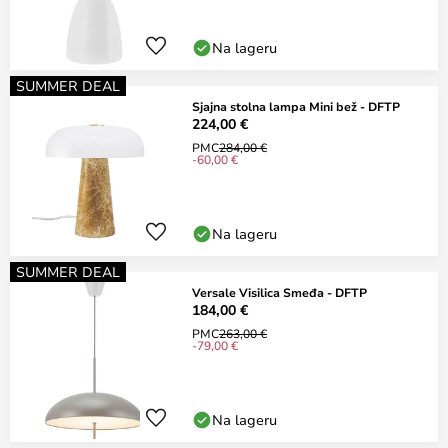
Na lageru
SUMMER DEAL
Sjajna stolna lampa Mini bež - DFTP
224,00 €
PMC
284,00 €
-60,00 €
Na lageru
SUMMER DEAL
Versale Visilica Smeđa - DFTP
184,00 €
PMC
263,00 €
-79,00 €
Na lageru