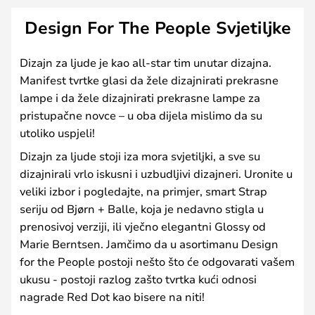
Design For The People Svjetiljke
Dizajn za ljude je kao all-star tim unutar dizajna.
Manifest tvrtke glasi da žele dizajnirati prekrasne
lampe i da žele dizajnirati prekrasne lampe za
pristupačne novce – u oba dijela mislimo da su
utoliko uspjeli!
Dizajn za ljude stoji iza mora svjetiljki, a sve su
dizajnirali vrlo iskusni i uzbudljivi dizajneri. Uronite u
veliki izbor i pogledajte, na primjer, smart Strap
seriju od Bjørn + Balle, koja je nedavno stigla u
prenosivoj verziji, ili vječno elegantni Glossy od
Marie Berntsen. Jamčimo da u asortimanu Design
for the People postoji nešto što će odgovarati vašem
ukusu - postoji razlog zašto tvrtka kući odnosi
nagrade Red Dot kao bisere na niti!