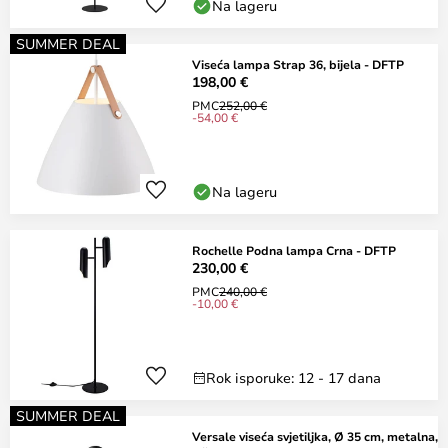
Na lageru
SUMMER DEAL
Viseća lampa Strap 36, bijela - DFTP
198,00 €
PMC
252,00 €
-54,00 €
Na lageru
Rochelle Podna lampa Crna - DFTP
230,00 €
PMC
240,00 €
-10,00 €
Rok isporuke: 12 - 17 dana
SUMMER DEAL
Versale viseća svjetiljka, Ø 35 cm, metalna,