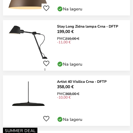
Na lageru
Stay Long Zidna lampa Crna - DFTP
199,00 €
PMC
210,00 €
-11,00 €
Na lageru
Artist 40 Visilica Crna - DFTP
358,00 €
PMC
368,00 €
-10,00 €
Na lageru
SUMMER DEAL