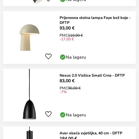
Prijenosna stolna lampa Faye bež boje -
DFTP
93,00 €
PMC
110,00 €
-17,00 €
Na lageru
Nexus 2.0 Visilica Small Crna - DFTP
83,00 €
PMC
90,00 €
-7%
Na lageru
Aver viseća svjetiljka, 40 cm - DFTP
184,00 €