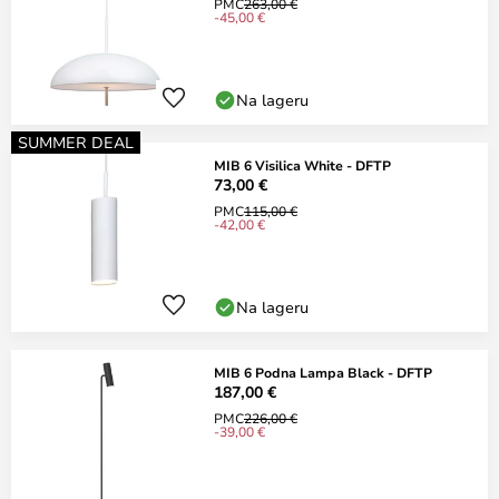
PMC
263,00 €
-45,00 €
Na lageru
SUMMER DEAL
MIB 6 Visilica White - DFTP
73,00 €
PMC
115,00 €
-42,00 €
Na lageru
MIB 6 Podna Lampa Black - DFTP
187,00 €
PMC
226,00 €
-39,00 €