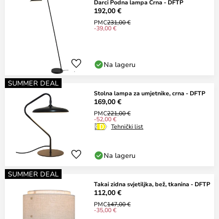
Darci Podna lampa Crna - DFTP
192,00 €
PMC
231,00 €
-39,00 €
Na lageru
SUMMER DEAL
Stolna lampa za umjetnike, crna - DFTP
169,00 €
PMC
221,00 €
-52,00 €
Tehnički list
Na lageru
SUMMER DEAL
Takai zidna svjetiljka, bež, tkanina - DFTP
112,00 €
PMC
147,00 €
-35,00 €