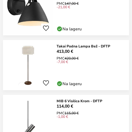
PMC
147,00 €
-21,00 €
Na lageru
Takai Podna Lampa Bež - DFTP
413,00 €
PMC
420,00 €
-7,00 €
Na lageru
MIB 6 Visilica Krom - DFTP
114,00 €
PMC
115,00 €
-1,00 €