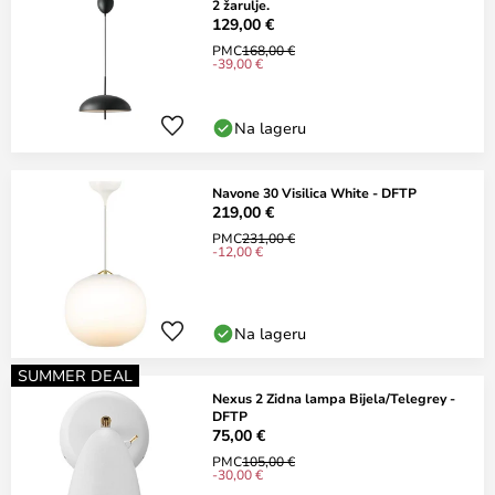
2 žarulje.
129,00 €
PMC
168,00 €
-39,00 €
Na lageru
Navone 30 Visilica White - DFTP
219,00 €
PMC
231,00 €
-12,00 €
Na lageru
SUMMER DEAL
Nexus 2 Zidna lampa Bijela/Telegrey -
DFTP
75,00 €
PMC
105,00 €
-30,00 €