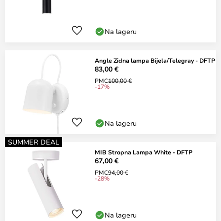
Na lageru
Angle Zidna lampa Bijela/Telegray - DFTP
83,00 €
PMC
100,00 €
-17%
Na lageru
SUMMER DEAL
MIB Stropna Lampa White - DFTP
67,00 €
PMC
94,00 €
-28%
Na lageru