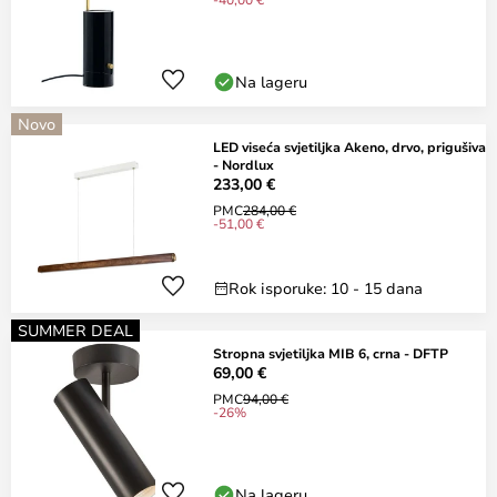
Na lageru
Novo
LED viseća svjetiljka Akeno, drvo, prigušiva
- Nordlux
233,00 €
PMC
284,00 €
-51,00 €
Rok isporuke: 10 - 15 dana
SUMMER DEAL
Stropna svjetiljka MIB 6, crna - DFTP
69,00 €
PMC
94,00 €
-26%
Na lageru