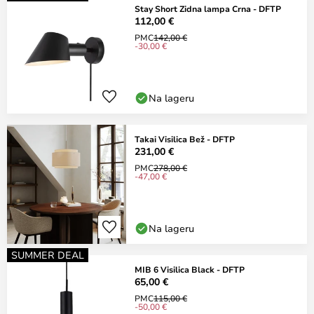
Stay Short Zidna lampa Crna - DFTP
112,00 €
PMC
142,00 €
-30,00 €
Na lageru
Takai Visilica Bež - DFTP
231,00 €
PMC
278,00 €
-47,00 €
Na lageru
SUMMER DEAL
MIB 6 Visilica Black - DFTP
65,00 €
PMC
115,00 €
-50,00 €