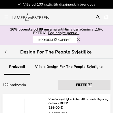
rendova
Sigurno plaćanje
Skip
to
I
Content
16% popusta od 89 eura
na artiklima označenima „16%
EXTRA”
Pogledajte ponudu
KOD:
BEST
KOPIRATI
Design For The People Svjetiljke
Proizvodi
Više o Design For The People Svjetiljke
122 proizvoda
FILTER
Viseća svjetiljka Artist 40 od nehrđajućeg
čelika - DFTP
299,00 €