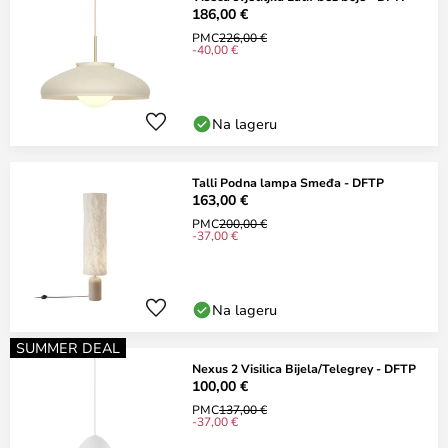
186,00 €
PMC
226,00 €
-40,00 €
Na lageru
Talli Podna lampa Smeđa - DFTP
163,00 €
PMC
200,00 €
-37,00 €
Na lageru
SUMMER DEAL
Nexus 2 Visilica Bijela/Telegrey - DFTP
100,00 €
PMC
137,00 €
-37,00 €