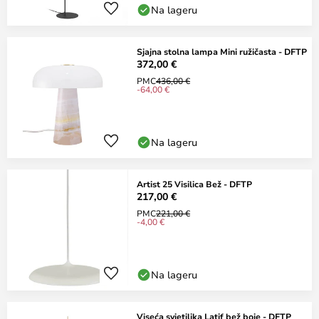
Na lageru
Sjajna stolna lampa Mini ružičasta - DFTP
372,00 €
PMC
436,00 €
-64,00 €
Na lageru
Artist 25 Visilica Bež - DFTP
217,00 €
PMC
221,00 €
-4,00 €
Na lageru
Viseća svjetiljka Latif bež boje - DFTP