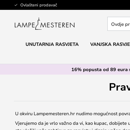
Skip
Ovlašteni prodavač
to
Content
Ovdje
pretražite
cijelu
trgovinu...
UNUTARNJA RASVJETA
VANJSKA RASVJ
16% popusta od 89 eura
Prav
U okviru Lampemesteren.hr nudimo mogućnost povrat
Vjerujemo da je vrlo važno da vi, kao kupac, dobijete 