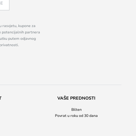
SE
nu rasvjetu, kupone za
e potencijalnih partnera
enutku putem odjavnog
privatnosti.
T
VAŠE PREDNOSTI
Bilten
Povrat u roku od 30 dana