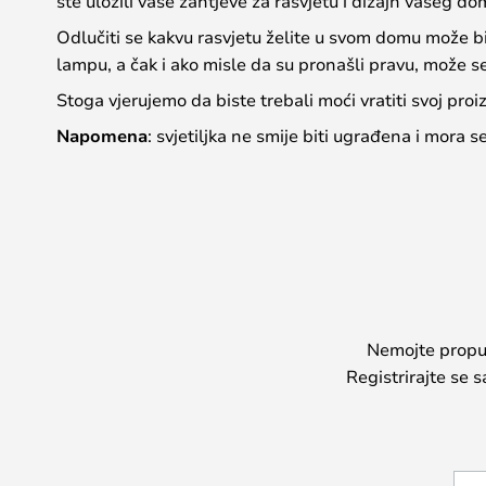
ste uložili vaše zahtjeve za rasvjetu i dizajn vašeg do
Odlučiti se kakvu rasvjetu želite u svom domu može biti
lampu, a čak i ako misle da su pronašli pravu, može s
Stoga vjerujemo da biste trebali moći vratiti svoj proizv
Napomena
: svjetiljka ne smije biti ugrađena i mora s
Nemojte propust
Registrirajte se 