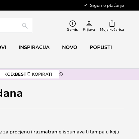
Sigurno plaćanje
TRAŽI
Servis
Prijava
Moja košarica
VI
INSPIRACIJA
NOVO
POPUSTI
KOD:
BEST
KOPIRATI
 dana
e za procjenu i razmatranje ispunjava li lampa u koju