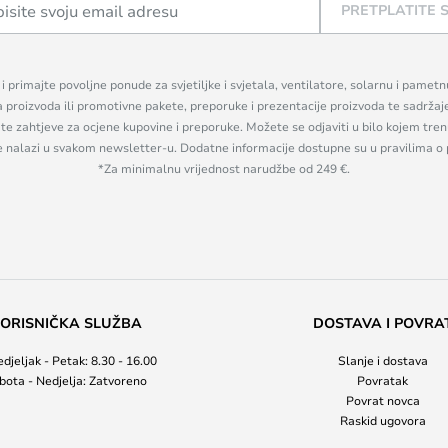
PRETPLATITE 
n i primajte povoljne ponude za svjetiljke i svjetala, ventilatore, solarnu i pamet
a proizvoda ili promotivne pakete, preporuke i prezentacije proizvoda te sadržaj
, te zahtjeve za ocjene kupovine i preporuke. Možete se odjaviti u bilo kojem tr
se nalazi u svakom newsletter-u. Dodatne informacije dostupne su u pravilima o 
*Za minimalnu vrijednost narudžbe od 249 €.
ORISNIČKA SLUŽBA
DOSTAVA I POVRA
djeljak - Petak: 8.30 - 16.00
Slanje i dostava
bota - Nedjelja: Zatvoreno
Povratak
Povrat novca
Raskid ugovora