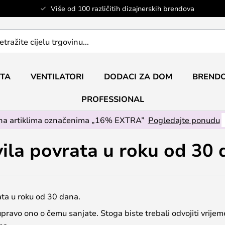
Više od 100 različitih dizajnerskih brendova
ETA
VENTILATORI
DODACI ZA DOM
BRENDO
PROFESSIONAL
na artiklima označenima „16% EXTRA”
Pogledajte ponudu
ila povrata u roku od 30
a u roku od 30 dana.
upravo ono o čemu sanjate. Stoga biste trebali odvojiti vrijem