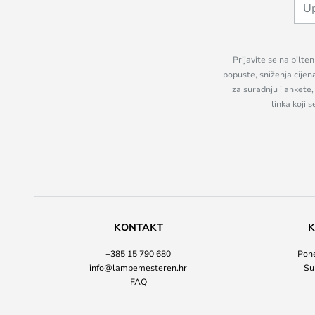
Prijavite se na bilte
popuste, sniženja cijen
za suradnju i ankete
linka koji 
KONTAKT
K
+385 15 790 680
Pone
info@lampemesteren.hr
Su
FAQ