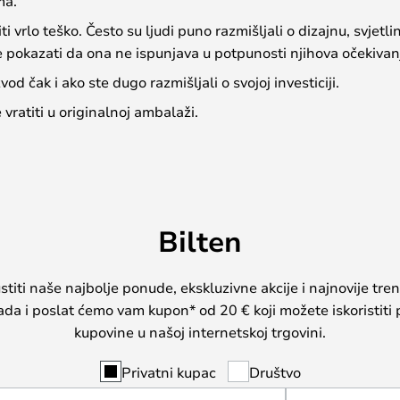
ma.
 vrlo teško. Često su ljudi puno razmišljali o dizajnu, svjetli
e pokazati da ona ne ispunjava u potpunosti njihova očekivan
od čak i ako ste dugo razmišljali o svojoj investiciji.
e vratiti u originalnoj ambalaži.
Bilten
iti naše najbolje ponude, ekskluzivne akcije i najnovije tren
sada i poslat ćemo vam kupon* od 20 € koji možete iskoristiti 
kupovine u našoj internetskoj trgovini.
Privatni kupac
Društvo