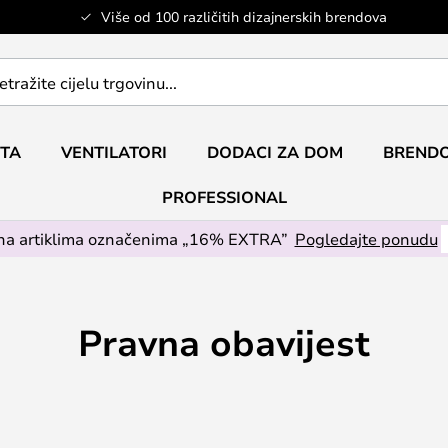
Više od 100 različitih dizajnerskih brendova
ETA
VENTILATORI
DODACI ZA DOM
BRENDO
PROFESSIONAL
na artiklima označenima „16% EXTRA”
Pogledajte ponudu
Pravna obavijest