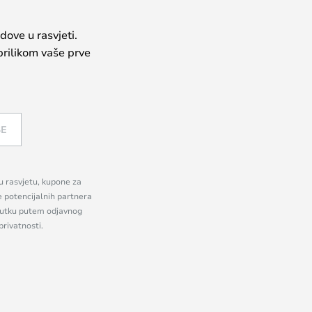
dove u rasvjeti.
prilikom vaše prve
SE
nu rasvjetu, kupone za
e potencijalnih partnera
enutku putem odjavnog
privatnosti.