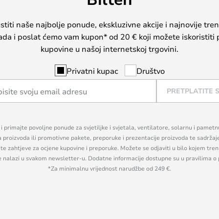
iti naše najbolje ponude, ekskluzivne akcije i najnovije tren
sada i poslat ćemo vam kupon* od 20 € koji možete iskoristiti 
kupovine u našoj internetskoj trgovini.
Privatni kupac
Društvo
PRETPLATITE 
n i primajte povoljne ponude za svjetiljke i svjetala, ventilatore, solarnu i pamet
a proizvoda ili promotivne pakete, preporuke i prezentacije proizvoda te sadržaj
, te zahtjeve za ocjene kupovine i preporuke. Možete se odjaviti u bilo kojem tr
se nalazi u svakom newsletter-u. Dodatne informacije dostupne su u pravilima o 
*Za minimalnu vrijednost narudžbe od 249 €.