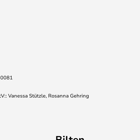
10081
tV:: Vanessa Stützle, Rosanna Gehring
Bilten