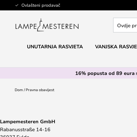
Skip
Ovlašteni prodavač
to
Content
Ovdje
pretražite
cijelu
trgovinu...
UNUTARNJA RASVJETA
VANJSKA RASVJ
16% popusta od 89 eura
Dom
Pravna obavijest
Lampemesteren GmbH
Rabanusstraße 14-16
36037 Fulda