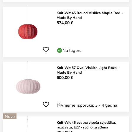
Knit-Wit 45 Round Visilica Maple Red -
Made By Hand
574,00 €
Na lageru
Knit-Wit 57 Oval Visilica Light Roza -
Made By Hand
600,00 €
Vrijeme isporuke: 3 - 4 tjedna
Novo
Knit-Wit 45 ovalna viseća svjetiljka,
ružičasta, E27 - ručno izrađena