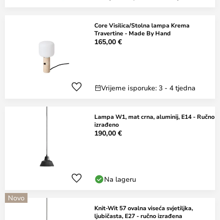
Core Visilica/Stolna lampa Krema
Travertine - Made By Hand
165,00 €
Vrijeme isporuke: 3 - 4 tjedna
Lampa W1, mat crna, aluminij, E14 - Ručno
izrađeno
190,00 €
Na lageru
Novo
Knit-Wit 57 ovalna viseća svjetiljka,
ljubičasta, E27 - ručno izrađena