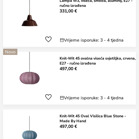
Lampa W3, viseća, smeđa, aluminij, E27 -
ručno izrađena
331,00 €
Vrijeme isporuke: 3 - 4 tjedna
Novo
Knit-Wit 45 ovalna viseća svjetiljka, crvena,
E27 - ručno izrađena
497,00 €
Vrijeme isporuke: 3 - 4 tjedna
Knit-Wit 45 Oval Visilica Blue Stone -
Made By Hand
497,00 €