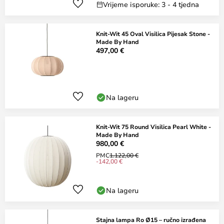
Vrijeme isporuke: 3 - 4 tjedna
Knit-Wit 45 Oval Visilica Pijesak Stone -
Made By Hand
497,00 €
Na lageru
Knit-Wit 75 Round Visilica Pearl White -
Made By Hand
980,00 €
PMC
1.122,00 €
-142,00 €
Na lageru
Stajna lampa Ro Ø15 – ručno izrađena