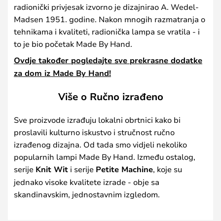
radionički privjesak izvorno je dizajnirao A. Wedel-
Madsen 1951. godine. Nakon mnogih razmatranja o
tehnikama i kvaliteti, radionička lampa se vratila - i
to je bio početak Made By Hand.
Ovdje također pogledajte sve prekrasne dodatke
za dom iz Made By Hand!
Više o Ručno izrađeno
Sve proizvode izrađuju lokalni obrtnici kako bi
proslavili kulturno iskustvo i stručnost ručno
izrađenog dizajna. Od tada smo vidjeli nekoliko
popularnih lampi Made By Hand. Između ostalog,
serije
Knit Wit
i serije
Petite Machine
, koje su
jednako visoke kvalitete izrade - obje sa
skandinavskim, jednostavnim izgledom.