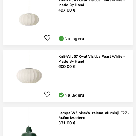
Made By Hand
497,00 €
Na lageru
Knit-Wit 57 Oval Visilica Pearl White -
Made By Hand
600,00 €
Na lageru
Lampa W3, viseća, zelena, aluminij, E27 -
Ručno izrađeno
331,00 €