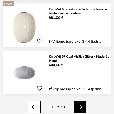
Novo
Knit-Wit 65 visoka viseća lampa biserno
bijela - ručno izrađena
981,00 €
Vrijeme isporuke: 3 - 4 tjedna
Knit-Wit 57 Oval Visilica Silver - Made By
Hand
600,00 €
Vrijeme isporuke: 3 - 4 tjedna
Stranica
1
2
3
4
Prethodno
Sljedeći