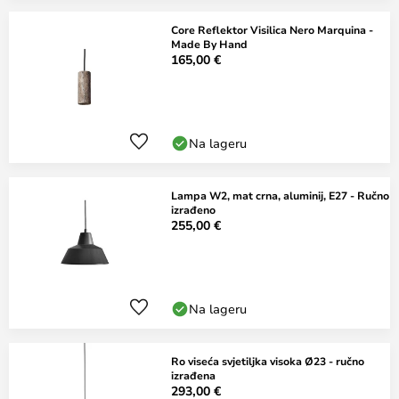
Core Reflektor Visilica Nero Marquina -
Made By Hand
165,00 €
Na lageru
Lampa W2, mat crna, aluminij, E27 - Ručno
izrađeno
255,00 €
Na lageru
Ro viseća svjetiljka visoka Ø23 - ručno
izrađena
293,00 €