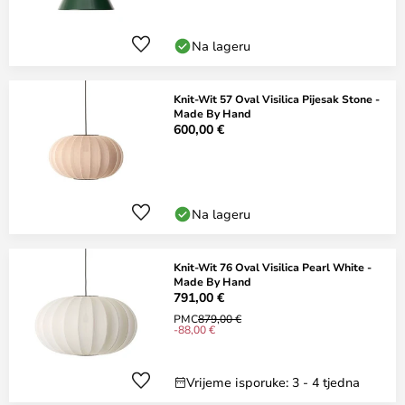
Na lageru
Knit-Wit 57 Oval Visilica Pijesak Stone -
Made By Hand
600,00 €
Na lageru
Knit-Wit 76 Oval Visilica Pearl White -
Made By Hand
791,00 €
PMC
879,00 €
-88,00 €
Vrijeme isporuke: 3 - 4 tjedna