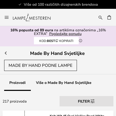
zličitih dizajnerskih brendova
Sigur
Skip
to
I
Content
16% popusta od 89 eura
na artiklima označenima „16%
EXTRA”
Pogledajte ponudu
KOD:
BEST
KOPIRATI
Made By Hand Svjetiljke
MADE BY HAND PODNE LAMPE
Proizvodi
Više o Made By Hand Svjetiljke
217 proizvoda
FILTER
Knit-Wit 45 Oval Visilica Pearl White -