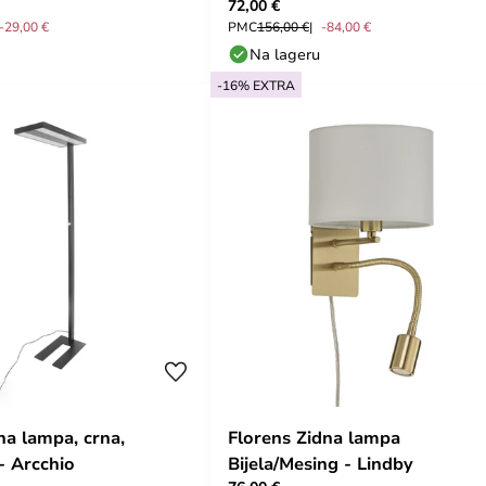
72,00 €
-29,00 €
PMC
156,00 €
-84,00 €
Na lageru
-16% EXTRA
a lampa, crna,
Florens Zidna lampa
 - Arcchio
Bijela/Mesing - Lindby