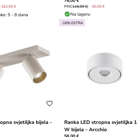
76,00 €
-162,00 €
PMC
116,00 €
-40,00 €
Na lageru
ke: 5 - 8 dana
-16% EXTRA
opna svjetiljka bijela -
Ranka LED stropna svjetiljka 
W bijela - Arcchio
58,00 €