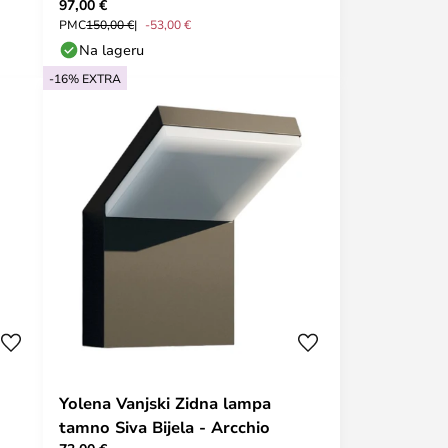
97,00 €
Arcchio
PMC
150,00 €
-53,00 €
Na lageru
-16% EXTRA
Yolena Vanjski Zidna lampa
tamno Siva Bijela - Arcchio