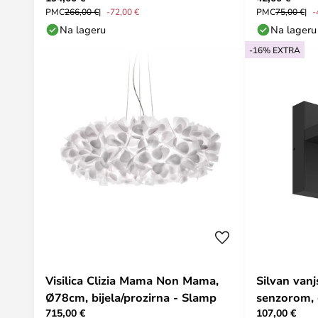
PMC
266,00 €
-72,00 €
PMC
75,00 €
-
Na lageru
Na lageru
-16% EXTRA
Visilica Clizia Mama Non Mama,
Silvan vanj
Ø78cm, bijela/prozirna - Slamp
senzorom, g
715,00 €
107,00 €
Lucande