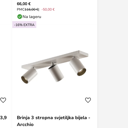
66,00 €
PMC
116,00 €
-50,00 €
Na lageru
-16% EXTRA
13,9
Brinja 3 stropna svjetiljka bijela -
Arcchio