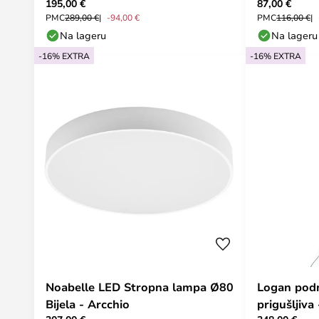
195,00 €
87,00 €
PMC
289,00 €
-94,00 €
PMC
116,00 €
Na lageru
Na lageru
-16% EXTRA
-16% EXTRA
Noabelle LED Stropna lampa Ø80
Logan podn
Bijela - Arcchio
prigušljiva