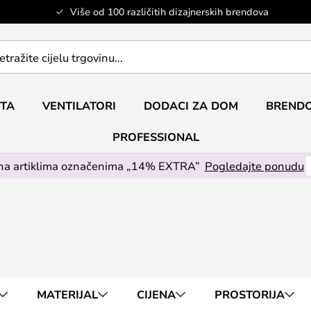
Više od 100 različitih dizajnerskih brendova
ETA
VENTILATORI
DODACI ZA DOM
BRENDO
PROFESSIONAL
na artiklima označenima „14% EXTRA”
Pogledajte ponudu
MATERIJAL
CIJENA
PROSTORIJA