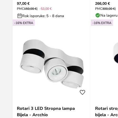
97,00 €
266,00 €
PMC
150,00 €
-53,00 €
PMC
300,00 €
Na lageru
Rok isporuke: 5 - 8 dana
-16% EXTRA
-16% EXTRA
Rotari 3 LED Stropna lampa
Rotari stro
Bijela - Arcchio
bijela - Ar