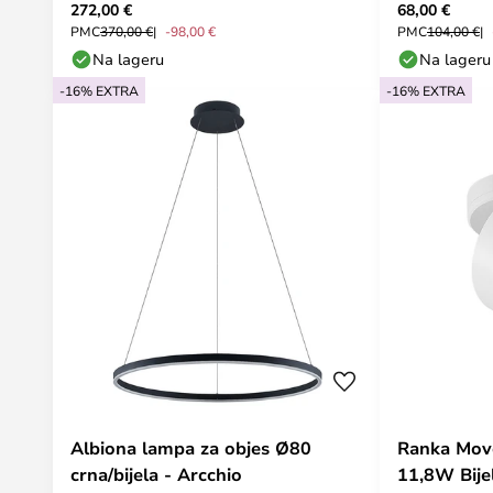
272,00 €
68,00 €
PMC
370,00 €
-98,00 €
PMC
104,00 €
Na lageru
Na lageru
-16% EXTRA
-16% EXTRA
Albiona lampa za objes Ø80
Ranka Mov
crna/bijela - Arcchio
11,8W Bije