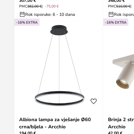
307,00 €
348,00 €
PMC
382,00 €
-75,00 €
PMC
510,00 €
Rok isporuke: 6 - 10 dana
Rok isporu
-16% EXTRA
-16% EXTRA
Albiona lampa za vješanje Ø60
Brinja 2 str
crna/bijela - Arcchio
Arcchio
194,00 €
42,00 €