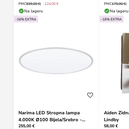
PMC
839,00 €
-124,00 €
PMC
179,00 €
Na lageru
Na lageru
-16% EXTRA
-16% EXTRA
Narima LED Stropna lampa
Aiden Zidna
4.000K Ø100 Bijela/Srebro -
Lindby
255,00 €
58,00 €
Lindby