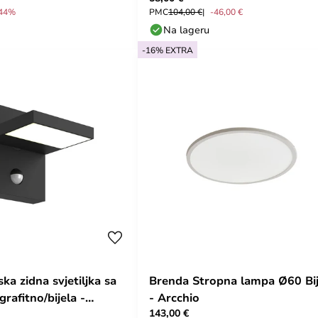
44%
PMC
104,00 €
-46,00 €
Na lageru
-16% EXTRA
ska zidna svjetiljka sa
Brenda Stropna lampa Ø60 Bij
rafitno/bijela -
- Arcchio
143,00 €