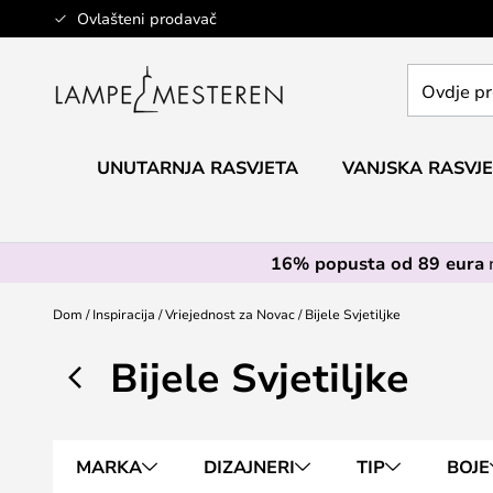
Skip
Ovlašteni prodavač
to
Content
Ovdje
pretražite
cijelu
trgovinu...
UNUTARNJA RASVJETA
VANJSKA RASVJ
16% popusta od 89 eura
Dom
Inspiracija
Vriejednost za Novac
Bijele Svjetiljke
Bijele Svjetiljke
MARKA
DIZAJNERI
TIP
BOJE