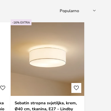
-16% EXTRA
ka
Sebatin stropna svjetiljka, krem,
hio
Ø40 cm, tkanina, E27 - Lindby