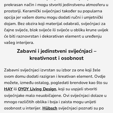
prekrasan način i mogu stvoriti jedinstvenu atmosferu u
prostoriji. Keramički svijećnjaci također su popularna
opcija jer vašem domu mogu dodati ručni i umjetnički
dojam. Bez obzira koji materijal odabrali, svijećnjaci za
čajne svijeće, blok svijeće ili svijeće u obliku krune uvijek
će biti raznovrstan i dekorativan element u uređenju
vašeg interijera.
Zabavni i jedinstveni svijećnjaci –
kreativnost i osobnost
Zabavni svijećnjaci izvrstan su izbor za one koji žele
svom domu dodati razigran i kreativan element. Ovdje
možete, između ostalog, pogledati brendove kao što su
HAY
ili
OYOY Living Design
, koji su uspjeli stvoriti
svijećnjake malo neuobičajene. Ovi svijećnjaci dolaze u
mnogo različitih oblika i boja i zaista mogu unijeti
osobnost u interijer.
Hübsch
svijećnjaci poznati su po