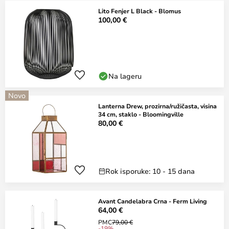
Lito Fenjer L Black - Blomus
100,00 €
Na lageru
Novo
Lanterna Drew, prozirna/ružičasta, visina
34 cm, staklo - Bloomingville
80,00 €
Rok isporuke: 10 - 15 dana
Avant Candelabra Crna - Ferm Living
64,00 €
PMC
79,00 €
-19%