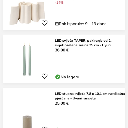
-14%
Rok isporuke: 9 - 13 dana
LED svijeća TAPER, pakiranje od 2,
svijetlozelena, visina 25 cm - Uyuni
Lighting
36,00 €
Na lageru
LED stupna svijeća 7,8 x 10,1 cm rustikalna
pješčana - Uyuni rasvjeta
25,00 €