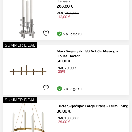
Hansen
206,00 €
PMC
219,00 €
-13,00 €
Na lageru
SUMMER DEAL
Maxi Svijećnjak L80 Antički Mesing -
House Doctor
50,00 €
PMC
70,00 €
-28%
Na lageru
SUMMER DEAL
Circle Svijećnjak Large Brass - Ferm Living
80,00 €
PMC
109,00 €
-29,00 €