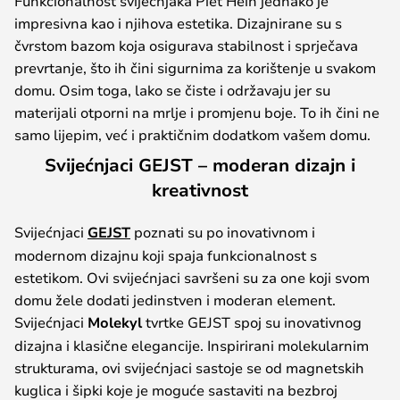
Funkcionalnost svijećnjaka Piet Hein jednako je
impresivna kao i njihova estetika. Dizajnirane su s
čvrstom bazom koja osigurava stabilnost i sprječava
prevrtanje, što ih čini sigurnima za korištenje u svakom
domu. Osim toga, lako se čiste i održavaju jer su
materijali otporni na mrlje i promjenu boje. To ih čini ne
samo lijepim, već i praktičnim dodatkom vašem domu.
Svijećnjaci GEJST – moderan dizajn i
kreativnost
Svijećnjaci
GEJST
poznati su po inovativnom i
modernom dizajnu koji spaja funkcionalnost s
estetikom. Ovi svijećnjaci savršeni su za one koji svom
domu žele dodati jedinstven i moderan element.
Svijećnjaci
Molekyl
tvrtke GEJST spoj su inovativnog
dizajna i klasične elegancije. Inspirirani molekularnim
strukturama, ovi svijećnjaci sastoje se od magnetskih
kuglica i šipki koje je moguće sastaviti na bezbroj