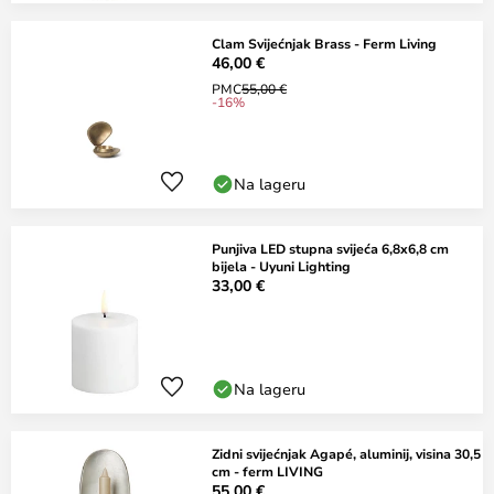
Clam Svijećnjak Brass - Ferm Living
46,00 €
PMC
55,00 €
-16%
Na lageru
Punjiva LED stupna svijeća 6,8x6,8 cm
bijela - Uyuni Lighting
33,00 €
Na lageru
Zidni svijećnjak Agapé, aluminij, visina 30,5
cm - ferm LIVING
55,00 €