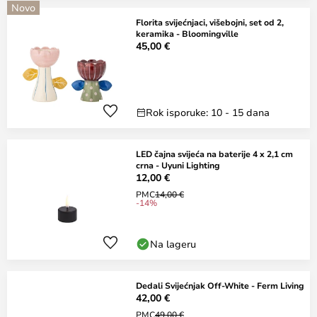
Novo
Florita svijećnjaci, višebojni, set od 2,
keramika - Bloomingville
45,00 €
Rok isporuke: 10 - 15 dana
LED čajna svijeća na baterije 4 x 2,1 cm
crna - Uyuni Lighting
12,00 €
PMC
14,00 €
-14%
Na lageru
Dedali Svijećnjak Off-White - Ferm Living
42,00 €
PMC
49,00 €