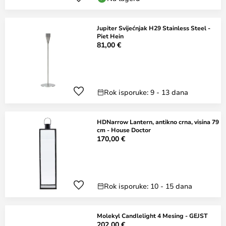
Jupiter Svijećnjak H29 Stainless Steel -
Piet Hein
81,00 €
Rok isporuke: 9 - 13 dana
HDNarrow Lantern, antikno crna, visina 79
cm - House Doctor
170,00 €
Rok isporuke: 10 - 15 dana
Molekyl Candlelight 4 Mesing - GEJST
202,00 €