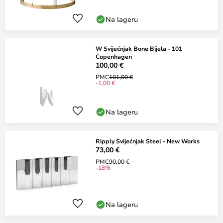
Na lageru
W Svijećnjak Bone Bijela - 101
Copenhagen
100,00 €
PMC
101,00 €
-1,00 €
Na lageru
Ripply Svijećnjak Steel - New Works
73,00 €
PMC
90,00 €
-18%
Na lageru