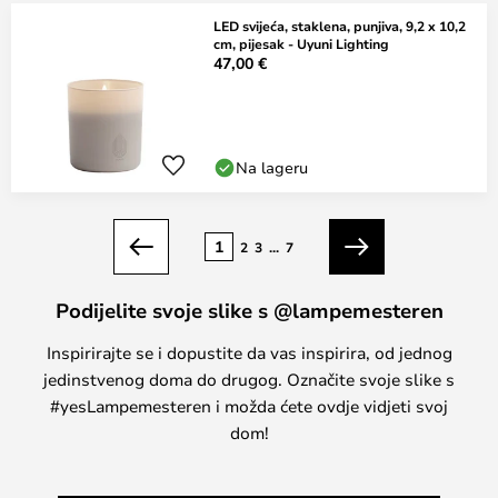
LED svijeća, staklena, punjiva, 9,2 x 10,2
cm, pijesak - Uyuni Lighting
47,00 €
Na lageru
Stranica
1
2
3
...
7
Prethodno
Sljedeći
Podijelite svoje slike s @lampemesteren
Inspirirajte se i dopustite da vas inspirira, od jednog
jedinstvenog doma do drugog. Označite svoje slike s
#yesLampemesteren i možda ćete ovdje vidjeti svoj
dom!