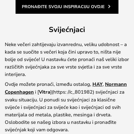
PRONAĐITE SVOJU INSPIRACIJU OVDJE
Svijećnjaci
Neke večeri zahtijevaju izvanrednu, veliku udobnost – a
kada se suočite s večeri koja čini upravo to, ništa nije
bolje od svijeće! U nastavku ćete pronaći naš veliki izbor
različitih svijećnjaka za sve vrste svjetla i za sve vrste
interijera.
Ovdje možete pronaći, između ostalog,
HAY
,
Normann
Copenhagen
i [
Vitra
](https: //c_801982) svijećnjaci za
svaku situaciju. U ponudi su svijećnjaci za klasične
svijeće i svijećnjaci za svijeće kao i svijećnjaci od svih
materijala od metala, plastike, mesinga i drveta.
Oslobodite se našeg izbora u nastavku i pronađite
svijećnjak koji vam odgovara.