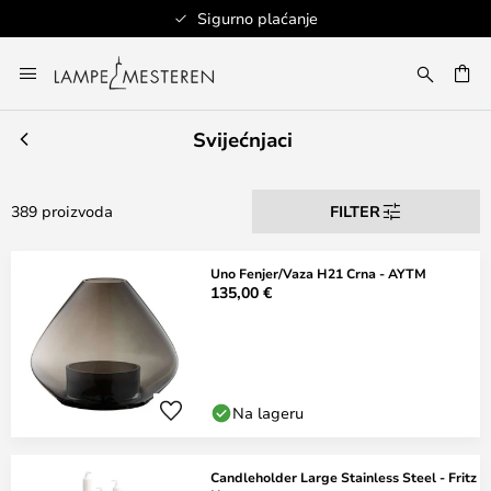
Sigurno plaćanje
Skip
to
I
Content
Svijećnjaci
389 proizvoda
FILTER
Uno Fenjer/Vaza H21 Crna - AYTM
135,00 €
Na lageru
Candleholder Large Stainless Steel - Fritz