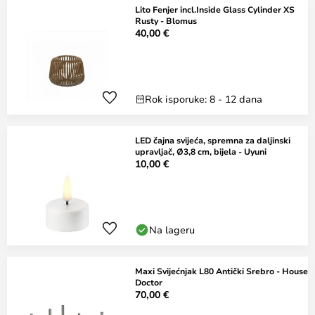
Lito Fenjer incl.Inside Glass Cylinder XS
Rusty - Blomus
40,00 €
Rok isporuke: 8 - 12 dana
LED čajna svijeća, spremna za daljinski
upravljač, Ø3,8 cm, bijela - Uyuni
10,00 €
Na lageru
Maxi Svijećnjak L80 Antički Srebro - House
Doctor
70,00 €