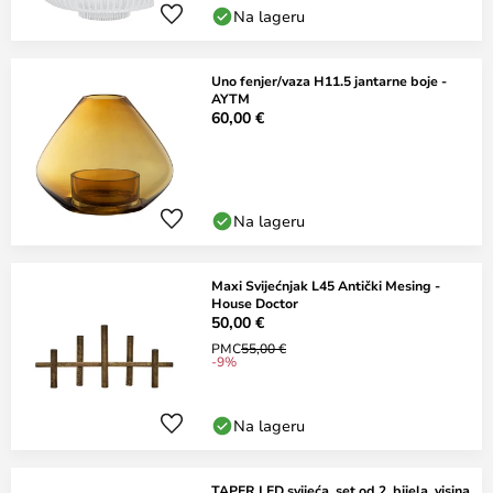
Na lageru
Uno fenjer/vaza H11.5 jantarne boje -
AYTM
60,00 €
Na lageru
Maxi Svijećnjak L45 Antički Mesing -
House Doctor
50,00 €
PMC
55,00 €
-9%
Na lageru
TAPER LED svijeća, set od 2, bijela, visina