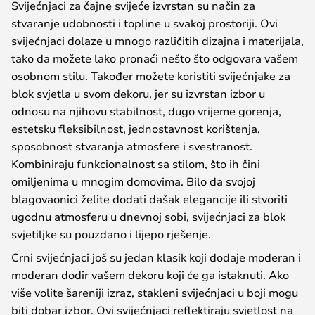
Svijećnjaci za čajne svijeće izvrstan su način za
stvaranje udobnosti i topline u svakoj prostoriji. Ovi
svijećnjaci dolaze u mnogo različitih dizajna i materijala,
tako da možete lako pronaći nešto što odgovara vašem
osobnom stilu. Također možete koristiti svijećnjake za
blok svjetla u svom dekoru, jer su izvrstan izbor u
odnosu na njihovu stabilnost, dugo vrijeme gorenja,
estetsku fleksibilnost, jednostavnost korištenja,
sposobnost stvaranja atmosfere i svestranost.
Kombiniraju funkcionalnost sa stilom, što ih čini
omiljenima u mnogim domovima. Bilo da svojoj
blagovaonici želite dodati dašak elegancije ili stvoriti
ugodnu atmosferu u dnevnoj sobi, svijećnjaci za blok
svjetiljke su pouzdano i lijepo rješenje.
Crni svijećnjaci još su jedan klasik koji dodaje moderan i
moderan dodir vašem dekoru koji će ga istaknuti. Ako
više volite šareniji izraz, stakleni svijećnjaci u boji mogu
biti dobar izbor. Ovi svijećnjaci reflektiraju svjetlost na