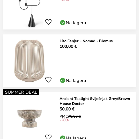
Na lageru
Lito Fenjer L Nomad - Blomus
100,00 €
Na lageru
SUMMER DEAL
Ancient Tealight Svijećnjak Grey/Brown -
House Doctor
50,00 €
PMC
70,00 €
-28%
Na lageru