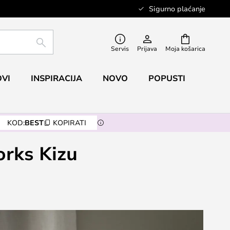
Sigurno plaćanje
TRAŽI
Servis
Prijava
Moja košarica
VI
INSPIRACIJA
NOVO
POPUSTI
KOD:
BEST
KOPIRATI
orks Kizu