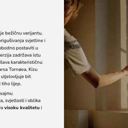
je bežičnu varijantu.
rigušivanja svjetline i
obodno postaviti u
erzija zadržava istu
ašava karakterističnu
arsa Tornøea, Kizu
tjelovljuje bit
tiho lijep.
 sajmu
svjetlosti i oblika
va
visoku kvalitetu
i