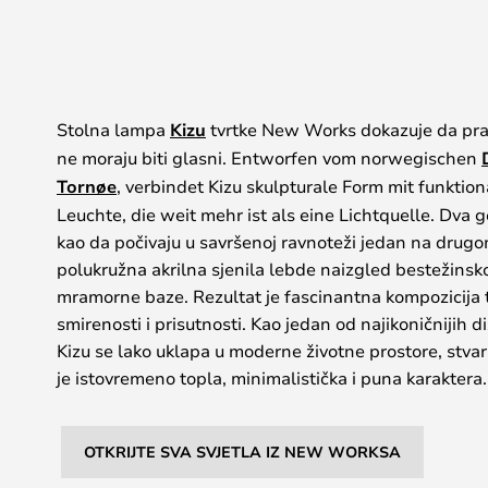
Stolna lampa
Kizu
tvrtke New Works dokazuje da pravi
ne moraju biti glasni. Entworfen vom norwegischen
Tornøe
, verbindet Kizu skulpturale Form mit funktion
Leuchte, die weit mehr ist als eine Lichtquelle. Dva
kao da počivaju u savršenoj ravnoteži jedan na drugo
polukružna akrilna sjenila lebde naizgled bestežins
mramorne baze. Rezultat je fascinantna kompozicija t
smirenosti i prisutnosti. Kao jedan od najikoničnijih
Kizu se lako uklapa u moderne životne prostore, stvar
je istovremeno topla, minimalistička i puna karaktera.
OTKRIJTE SVA SVJETLA IZ NEW WORKSA