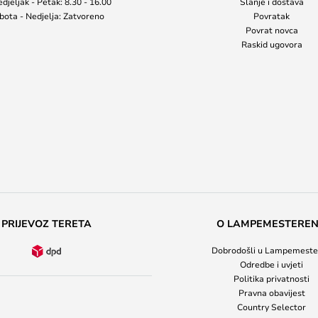
djeljak - Petak: 8.30 - 16.00
Slanje i dostava
bota - Nedjelja: Zatvoreno
Povratak
Povrat novca
Raskid ugovora
PRIJEVOZ TERETA
O LAMPEMESTERE
Dobrodošli u Lampemeste
Odredbe i uvjeti
Politika privatnosti
Pravna obavijest
Country Selector