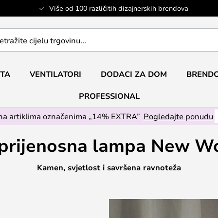
Više od 100 različitih dizajnerskih brendova
ETA
VENTILATORI
DODACI ZA DOM
BRENDO
PROFESSIONAL
na artiklima označenima „14% EXTRA”
Pogledajte ponudu
 prijenosna lampa New W
Kamen, svjetlost i savršena ravnoteža