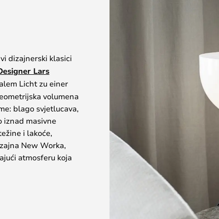
 dizajnerski klasici
Designer Lars
alem Licht zu einer
 geometrijska volumena
me: blago svjetlucava,
ko iznad masivne
ežine i lakoće,
 dizajna New Worka,
ajući atmosferu koja