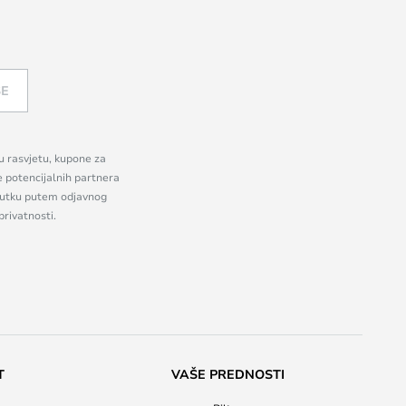
SE
nu rasvjetu, kupone za
e potencijalnih partnera
enutku putem odjavnog
privatnosti.
T
VAŠE PREDNOSTI