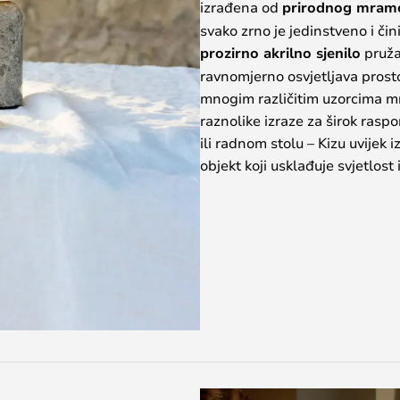
izrađena od
prirodnog mram
svako zrno je jedinstveno i či
prozirno akrilno sjenilo
pruža
ravnomjerno osvjetljava prost
mnogim različitim uzorcima mra
raznolike izraze za širok rasp
ili radnom stolu – Kizu uvijek 
objekt koji usklađuje svjetlost i