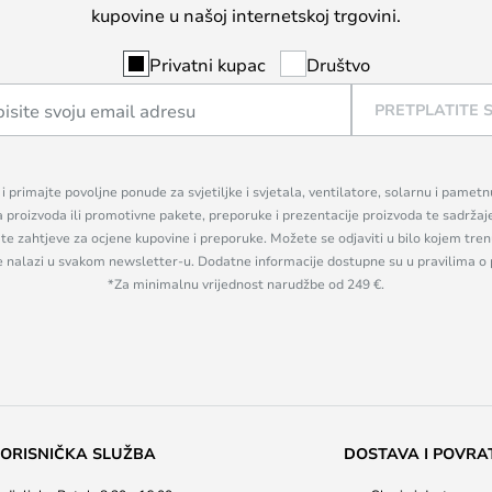
kupovine u našoj internetskoj trgovini.
Privatni kupac
Društvo
PRETPLATITE 
n i primajte povoljne ponude za svjetiljke i svjetala, ventilatore, solarnu i pamet
a proizvoda ili promotivne pakete, preporuke i prezentacije proizvoda te sadržaj
, te zahtjeve za ocjene kupovine i preporuke. Možete se odjaviti u bilo kojem tr
se nalazi u svakom newsletter-u. Dodatne informacije dostupne su u pravilima o 
*Za minimalnu vrijednost narudžbe od 249 €.
ORISNIČKA SLUŽBA
DOSTAVA I POVRA