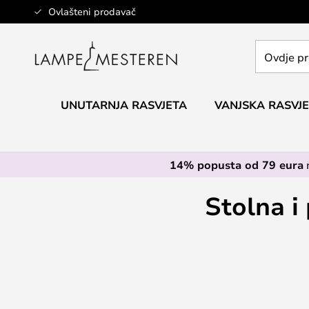
Skip
Ovlašteni prodavač
to
Content
Ovdje
pretražite
cijelu
trgovinu...
UNUTARNJA RASVJETA
VANJSKA RASVJ
14% popusta od 79 eura
Stolna i