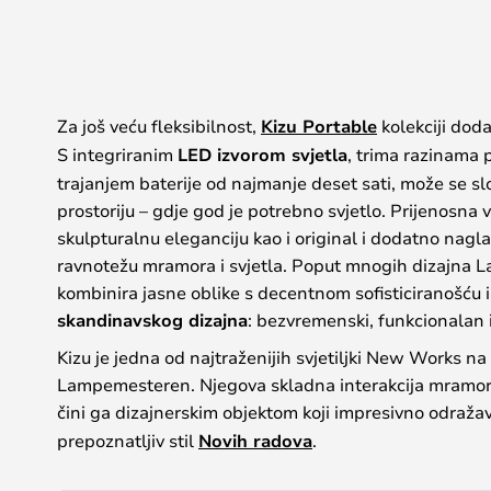
Za još veću fleksibilnost,
Kizu Portable
kolekciji doda
S integriranim
LED izvorom svjetla
, trima razinama p
trajanjem baterije od najmanje deset sati, može se sl
prostoriju – gdje god je potrebno svjetlo. Prijenosna v
skulpturalnu eleganciju kao i original i dodatno nagl
ravnotežu mramora i svjetla. Poput mnogih dizajna L
kombinira jasne oblike s decentnom sofisticiranošću i u
skandinavskog dizajna
: bezvremenski, funkcionalan i 
Kizu je jedna od najtraženijih svjetiljki New Works na
Lampemesteren. Njegova skladna interakcija mramora, 
čini ga dizajnerskim objektom koji impresivno odraža
prepoznatljiv stil
Novih radova
.