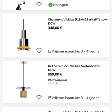
Na lageru
Chaumont Visilica Ø19xH28 nikal/Yellow -
DCW
346,00 €
Vrijeme isporuke: 3 - 4 tjedna
In The Sun 270 Visilica Srebro/Zlato -
DCW
559,00 €
PMC
560,00 €
-1,00 €
Vrijeme isporuke: 3 - 4 tjedna