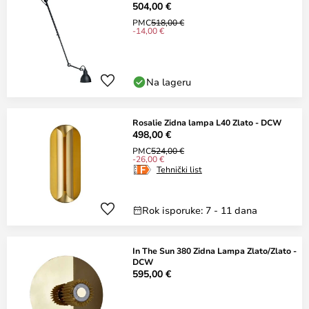
504,00 €
PMC
518,00 €
-14,00 €
Na lageru
Rosalie Zidna lampa L40 Zlato - DCW
498,00 €
PMC
524,00 €
-26,00 €
Tehnički list
Rok isporuke: 7 - 11 dana
In The Sun 380 Zidna Lampa Zlato/Zlato -
DCW
595,00 €