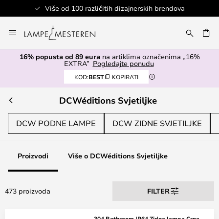
kih brendova
Sigurno plaćanje
Skip
to
I
Content
16% popusta od 89 eura
na artiklima označenima „16%
EXTRA”
Pogledajte ponudu
KOD:
BEST
KOPIRATI
DCWéditions Svjetiljke
DCW PODNE LAMPE
DCW ZIDNE SVJETILJKE
Proizvodi
Više o DCWéditions Svjetiljke
473 proizvoda
FILTER
304 Bathroom IP64 Zidna lampa Crna -