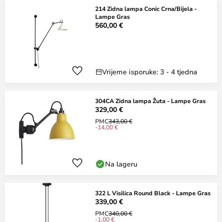
214 Zidna lampa Conic Crna/Bijela -
Lampe Gras
560,00 €
Vrijeme isporuke: 3 - 4 tjedna
304CA Zidna lampa Žuta - Lampe Gras
329,00 €
PMC
343,00 €
-14,00 €
Na lageru
322 L Visilica Round Black - Lampe Gras
339,00 €
PMC
340,00 €
-1,00 €