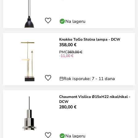
Na lageru
Knokke ToGo Stolna lampa - DCW
358,00 €
PMC
369,00 €
-11,00 €
Rok isporuke: 7 - 11 dana
Chaumont Visilica Ø15xH22 nikal/nikal -
DCW
280,00 €
Na lageru