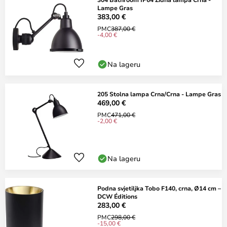
Lampe Gras
383,00 €
PMC
387,00 €
-4,00 €
Na lageru
205 Stolna lampa Crna/Crna - Lampe Gras
469,00 €
PMC
471,00 €
-2,00 €
Na lageru
Podna svjetiljka Tobo F140, crna, Ø14 cm –
DCW Éditions
283,00 €
PMC
298,00 €
-15,00 €