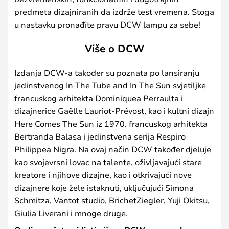
predmeta dizajniranih da izdrže test vremena. Stoga
u nastavku pronađite pravu DCW lampu za sebe!
Više o DCW
Izdanja DCW-a također su poznata po lansiranju
jedinstvenog In The Tube and In The Sun svjetiljke
francuskog arhitekta Dominiquea Perraulta i
dizajnerice Gaëlle Lauriot-Prévost, kao i kultni dizajn
Here Comes The Sun iz 1970. francuskog arhitekta
Bertranda Balasa i jedinstvena serija Respiro
Philippea Nigra. Na ovaj način DCW također djeluje
kao svojevrsni lovac na talente, oživljavajući stare
kreatore i njihove dizajne, kao i otkrivajući nove
dizajnere koje žele istaknuti, uključujući Simona
Schmitza, Vantot studio, BrichetZiegler, Yuji Okitsu,
Giulia Liverani i mnoge druge.