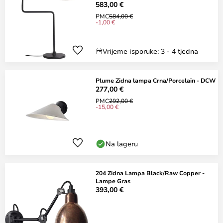
583,00 €
PMC
584,00 €
-1,00 €
Vrijeme isporuke: 3 - 4 tjedna
Plume Zidna lampa Crna/Porcelain - DCW
277,00 €
PMC
292,00 €
-15,00 €
Na lageru
204 Zidna Lampa Black/Raw Copper -
Lampe Gras
393,00 €