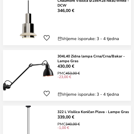
Chaumont Visilica Ø19xH28 nikal/White -
DCW
346,00 €
Vrijeme isporuke: 3 - 4 tjedna
304L40 Zidna lampa Crna/Crna/Bakar -
Lampe Gras
430,00 €
PMC
453,00 €
-23,00 €
Vrijeme isporuke: 3 - 4 tjedna
322 L Visilica Koničan Plava - Lampe Gras
339,00 €
PMC
340,00 €
-1,00 €