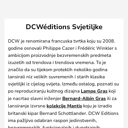
DCWéditions Svjetiljke
DCW je renomirana francuska tvrtka koju su 2008.
godine osnovali Philippe Cazer i Frédéric Winkler s
ambicijom proizvodnje bezvremenskih predmeta
izuzetih od trendova i trendova vremena. To je
značilo da su tijekom proteklih nekoliko godina
lansirali niz velikih suvremenih i starih klasika
svjetiljki iz cijelog svijeta. Između ostalog, poznati su
po reproduciranju kultnog dizajna
Lampe Gras
koji
je nacrtao slavni inženjer
Bernard-Albin Gras
ili za
lansiranje izvrsne
kolekcije Mantis
koju je izradio
britanski kipar Bernard Schottlander. DCW Editions
ima pažljivo odabran raspon jedinstvenih,
bezvremenskih, funkcionalnih i dugotrajnih