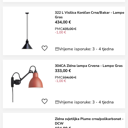
322 L Visilica Koničan Crna/Bakar - Lampe
Gras
434,00 €
PMC
435,00 €
-1,00 €
Vrijeme isporuke: 3 - 4 tjedna
304CA Zidna lampa Crvena - Lampe Gras
333,00 €
PMC
334,00 €
-1,00 €
Vrijeme isporuke: 3 - 4 tjedna
Zidna svjetiljka Plume crna/polikarbonat -
DCW