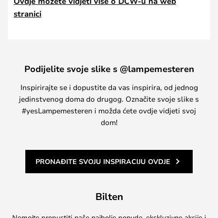
Ovdje možete vidjeti više o DCW-u na web
stranici
Podijelite svoje slike s @lampemesteren
Inspirirajte se i dopustite da vas inspirira, od jednog
jedinstvenog doma do drugog. Označite svoje slike s
#yesLampemesteren i možda ćete ovdje vidjeti svoj
dom!
PRONAĐITE SVOJU INSPIRACIJU OVDJE
Bilten
Nemojte propustiti naše najbolje ponude, ekskluzivne akcije i