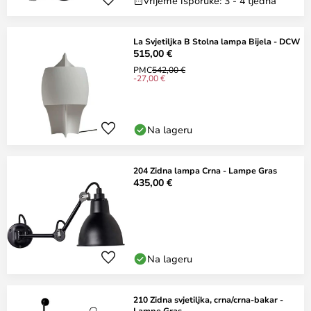
Vrijeme isporuke: 3 - 4 tjedna
La Svjetiljka B Stolna lampa Bijela - DCW
515,00 €
PMC
542,00 €
-27,00 €
Na lageru
204 Zidna lampa Crna - Lampe Gras
435,00 €
Na lageru
210 Zidna svjetiljka, crna/crna-bakar -
Lampe Gras