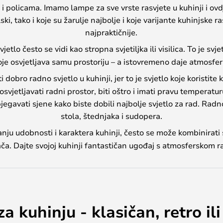
a i policama. Imamo lampe za sve vrste rasvjete u kuhinji i ov
ski, tako i koje su žarulje najbolje i koje varijante kuhinjske 
najpraktičnije.
etlo često se vidi kao stropna svjetiljka ili visilica. To je svje
oje osvjetljava samu prostoriju – a istovremeno daje atmosfer
i dobro radno svjetlo u kuhinji, jer to je svjetlo koje koristi
vjetljavati radni prostor, biti oštro i imati pravu temperatu
bjegavati sjene kako biste dobili najbolje svjetlo za rad. Rad
stola, štednjaka i sudopera.
ju udobnosti i karaktera kuhinji, često se može kombinirat
ača. Dajte svojoj kuhinji fantastičan ugođaj s atmosferskom r
za kuhinju - klasičan, retro i