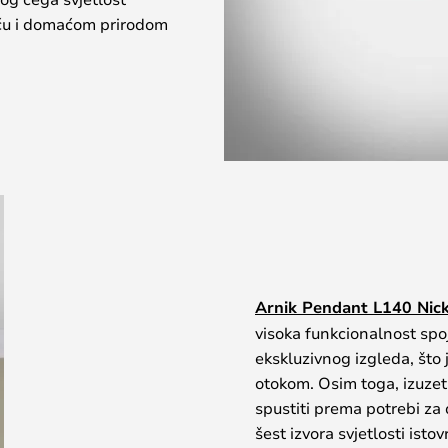
ću i domaćom prirodom
Arnik Pendant L140 Nick
visoka funkcionalnost spoj
ekskluzivnog izgleda, što 
otokom. Osim toga, izuzetn
spustiti prema potrebi za 
šest izvora svjetlosti isto