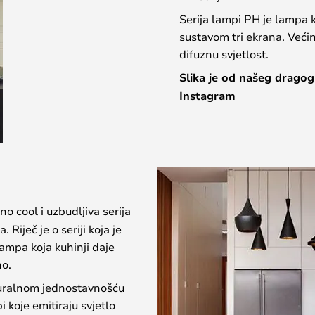
Serija lampi PH je lampa k
sustavom tri ekrana. Većin
difuznu svjetlost.
Slika je od našeg dragog
Instagram
no cool i uzbudljiva serija
 Riječ je o seriji koja je
lampa koja kuhinji daje
no.
pturalnom jednostavnošću
i koje emitiraju svjetlo