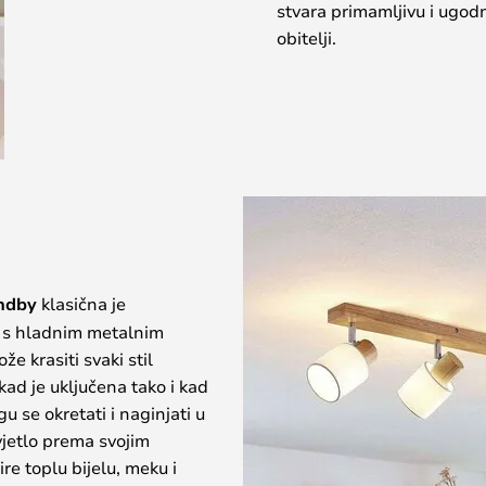
stvara primamljivu i ugod
obitelji.
ndby
klasična je
a s hladnim metalnim
e krasiti svaki stil
kad je uključena tako i kad
gu se okretati i naginjati u
vjetlo prema svojim
re toplu bijelu, meku i