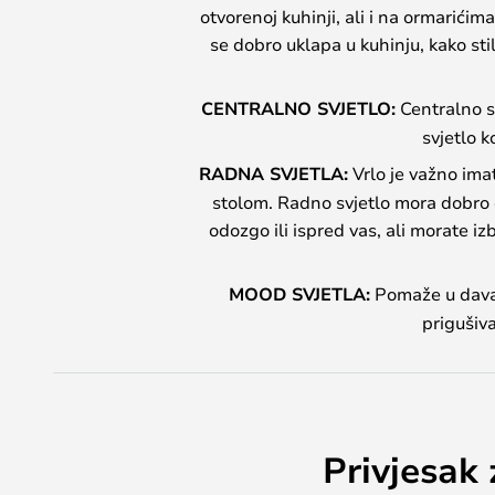
otvorenoj kuhinji, ali i na ormarićim
se dobro uklapa u kuhinju, kako stil
CENTRALNO SVJETLO:
Centralno svj
svjetlo k
RADNA SVJETLA:
Vrlo je važno imat
stolom. Radno svjetlo mora dobro os
odozgo ili ispred vas, ali morate iz
MOOD SVJETLA:
Pomaže u davan
prigušiv
Privjesak 