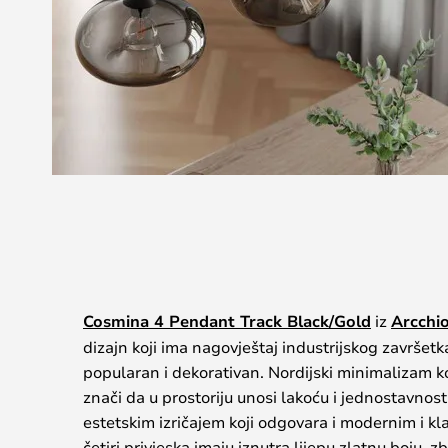
Cosmina 4 Pendant Track Black/Gold
iz
Arcchi
dizajn koji ima nagovještaj industrijskog završetka
popularan i dekorativan. Nordijski minimalizam ko
znači da u prostoriju unosi lakoću i jednostavnost,
estetskim izričajem koji odgovara i modernim i k
četiri privjeska imaju iznutra lijepu zlatnu boju, z