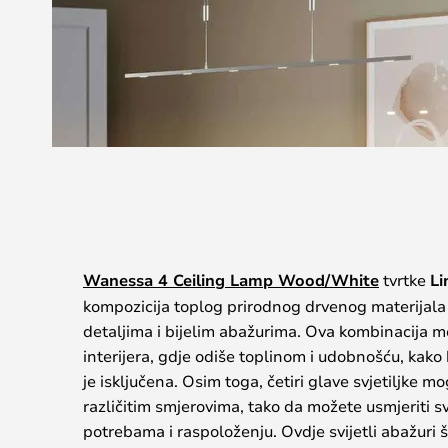
Wanessa 4 Ceiling Lamp Wood/White
tvrtke
Li
kompozicija toplog prirodnog drvenog materijal
detaljima i bijelim abažurima. Ova kombinacija mož
interijera, gdje odiše toplinom i udobnošću, kako 
je isključena. Osim toga, četiri glave svjetiljke mo
različitim smjerovima, tako da možete usmjeriti s
potrebama i raspoloženju. Ovdje svijetli abažuri ši