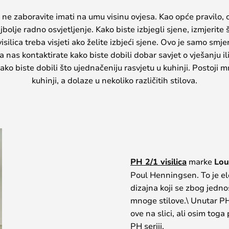
e, ne zaboravite imati na umu visinu ovjesa. Kao opće pravilo, 
olje radno osvjetljenje. Kako biste izbjegli sjene, izmjerite ši
 visilica treba visjeti ako želite izbjeći sjene. Ovo je samo sm
a nas kontaktirate kako biste dobili dobar savjet o vješanju ili
 biste dobili što ujednačeniju rasvjetu u kuhinji. Postoji mno
kuhinji, a dolaze u nekoliko različitih stilova.
PH 2/1 visilica
marke
Lou
Poul Henningsen. To je el
dizajna koji se zbog jedno
mnoge stilove.\ Unutar PH 
ove na slici, ali osim toga
PH seriji.