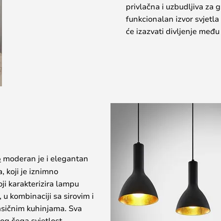
privlačna i uzbudljiva za 
funkcionalan izvor svjetla 
će izazvati divljenje među v
o
moderan je i elegantan
, koji je iznimno
ji karakterizira lampu
 u kombinaciji sa sirovim i
lasičnim kuhinjama. Sva
bog čega svjetlost