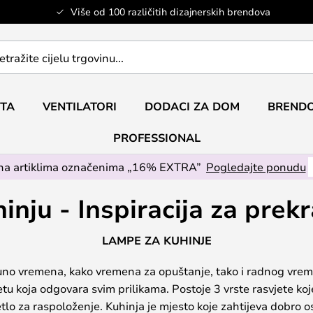
Više od 100 različitih dizajnerskih brendova
ETA
VENTILATORI
DODACI ZA DOM
BRENDO
PROFESSIONAL
na artiklima označenima „16% EXTRA”
Pogledajte ponudu
nju - Inspiracija za prek
LAMPE ZA KUHINJE
uno vremena, kako vremena za opuštanje, tako i radnog vrem
tu koja odgovara svim prilikama. Postoje 3 vrste rasvjete koje
jetlo za raspoloženje. Kuhinja je mjesto koje zahtijeva dobro 