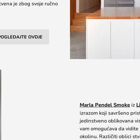
stvena je zbog svoje ručno
 POGLEDAJTE OVDJE
Marla Pendel Smoke
iz
L
izrazom koji savršeno pris
jedinstveno oblikovana vis
vam omogućava da vidite u 
okolinu. Različiti oblici s