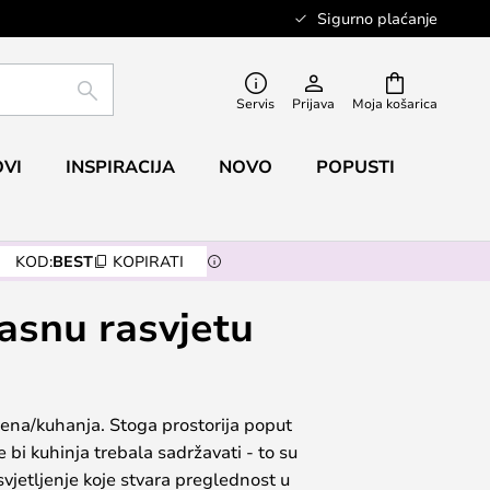
Sigurno plaćanje
TRAŽI
Servis
Prijava
Moja košarica
VI
INSPIRACIJA
NOVO
POPUSTI
KOD:
BEST
KOPIRATI
rasnu rasvjetu
ena/kuhanja. Stoga prostorija poput
 bi kuhinja trebala sadržavati - to su
osvjetljenje koje stvara preglednost u