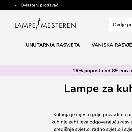
Skip
Ovlašteni prodavač
to
Content
Ovdje
pretražite
cijelu
trgovinu...
UNUTARNJA RASVJETA
VANJSKA RASVJ
16% popusta od 89 eura
Lampe za kuhi
Kuhinja je mjesto gdje provodimo p
kuhinje zahtijeva odgovarajuću rasvje
središnje svjetlo, radno svjetlo i sv