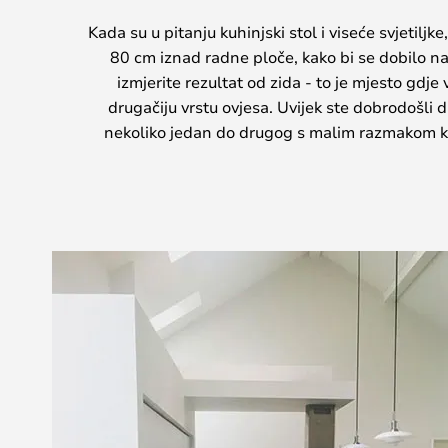
Kada su u pitanju kuhinjski stol i viseće svjetiljk
80 cm iznad radne ploče, kako bi se dobilo najb
izmjerite rezultat od zida - to je mjesto gdje
drugačiju vrstu ovjesa. Uvijek ste dobrodošli d
nekoliko jedan do drugog s malim razmakom kako