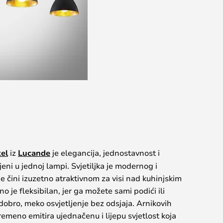
el
iz
Lucande
je elegancija, jednostavnost i
eni u jednoj lampi. Svjetiljka je modernog i
je čini izuzetno atraktivnom za visi nad kuhinjskim
o je fleksibilan, jer ga možete sami podići ili
dobro, meko osvjetljenje bez odsjaja. Arnikovih
vremeno emitira ujednačenu i lijepu svjetlost koja