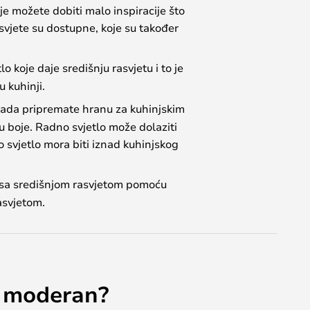
dje možete dobiti malo inspiracije što
rasvjete su dostupne, koje su također
tlo koje daje središnju rasvjetu i to je
u kuhinji.
te kada pripremate hranu za kuhinjskim
ru boje. Radno svjetlo može dolaziti
no svjetlo mora biti iznad kuhinjskog
i sa središnjom rasvjetom pomoću
asvjetom.
li moderan?