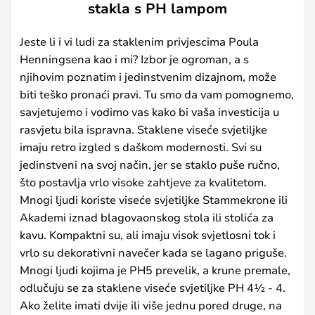
stakla s PH lampom
Jeste li i vi ludi za staklenim privjescima Poula
Henningsena kao i mi? Izbor je ogroman, a s
njihovim poznatim i jedinstvenim dizajnom, može
biti teško pronaći pravi. Tu smo da vam pomognemo,
savjetujemo i vodimo vas kako bi vaša investicija u
rasvjetu bila ispravna. Staklene viseće svjetiljke
imaju retro izgled s daškom modernosti. Svi su
jedinstveni na svoj način, jer se staklo puše ručno,
što postavlja vrlo visoke zahtjeve za kvalitetom.
Mnogi ljudi koriste viseće svjetiljke Stammekrone ili
Akademi iznad blagovaonskog stola ili stolića za
kavu. Kompaktni su, ali imaju visok svjetlosni tok i
vrlo su dekorativni navečer kada se lagano priguše.
Mnogi ljudi kojima je PH5 prevelik, a krune premale,
odlučuju se za staklene viseće svjetiljke PH 4½ - 4.
Ako želite imati dvije ili više jednu pored druge, na