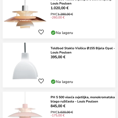
Louis Poulsen
1.020,00 €
PMC
1.280,00 €
-260,00 €
Na lageru
Toldbod Staklo Visilica Ø155 Bijela Opal -
Louis Poulsen
395,00 €
Na lageru
PH 5 500 viseća svjetiljka, monokromatska
blago ružičasta – Louis Poulsen
845,00 €
PMC
1.020,00 €
-175,00 €