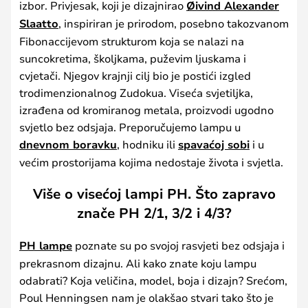
izbor. Privjesak, koji je dizajnirao
Øivind Alexander
Slaatto
, inspiriran je prirodom, posebno takozvanom
Fibonaccijevom strukturom koja se nalazi na
suncokretima, školjkama, puževim ljuskama i
cvjetači. Njegov krajnji cilj bio je postići izgled
trodimenzionalnog Zudokua. Viseća svjetiljka,
izrađena od kromiranog metala, proizvodi ugodno
svjetlo bez odsjaja. Preporučujemo lampu u
dnevnom boravku
, hodniku ili
spavaćoj sobi
i u
većim prostorijama kojima nedostaje života i svjetla.
Više o visećoj lampi PH. Što zapravo
znače PH 2/1, 3/2 i 4/3?
PH lampe
poznate su po svojoj rasvjeti bez odsjaja i
prekrasnom dizajnu. Ali kako znate koju lampu
odabrati? Koja veličina, model, boja i dizajn? Srećom,
Poul Henningsen nam je olakšao stvari tako što je