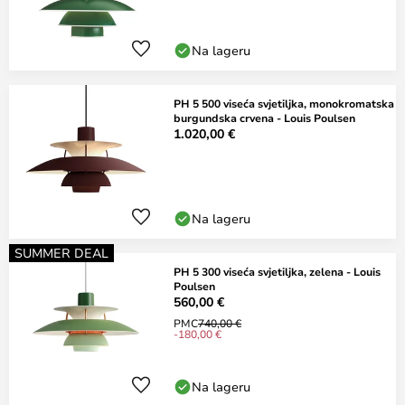
Na lageru
PH 5 500 viseća svjetiljka, monokromatska
burgundska crvena - Louis Poulsen
1.020,00 €
Na lageru
SUMMER DEAL
PH 5 300 viseća svjetiljka, zelena - Louis
Poulsen
560,00 €
PMC
740,00 €
-180,00 €
Na lageru