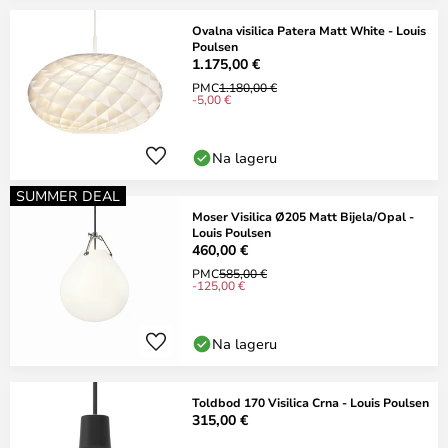
Ovalna visilica Patera Matt White - Louis
Poulsen
1.175,00 €
PMC
1.180,00 €
-5,00 €
Na lageru
SUMMER DEAL
Moser Visilica Ø205 Matt Bijela/Opal -
Louis Poulsen
460,00 €
PMC
585,00 €
-125,00 €
Na lageru
Toldbod 170 Visilica Crna - Louis Poulsen
315,00 €