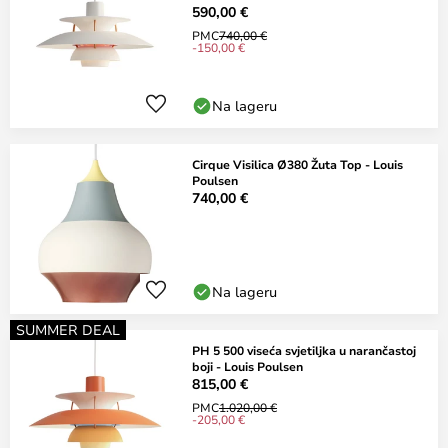
590,00 €
PMC
740,00 €
-150,00 €
Na lageru
Cirque Visilica Ø380 Žuta Top - Louis
Poulsen
740,00 €
Na lageru
SUMMER DEAL
PH 5 500 viseća svjetiljka u narančastoj
boji - Louis Poulsen
815,00 €
PMC
1.020,00 €
-205,00 €