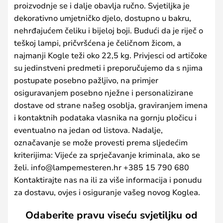
proizvodnje se i dalje obavlja ručno. Svjetiljka je
dekorativno umjetničko djelo, dostupno u bakru,
nehrđajućem čeliku i bijeloj boji. Budući da je riječ o
teškoj lampi, pričvršćena je čeličnom žicom, a
najmanji Kogle teži oko 22,5 kg. Privjesci od artičoke
su jedinstveni predmeti i preporučujemo da s njima
postupate posebno pažljivo, na primjer
osiguravanjem posebno nježne i personalizirane
dostave od strane našeg osoblja, graviranjem imena
i kontaktnih podataka vlasnika na gornju pločicu i
eventualno na jedan od listova. Nadalje,
označavanje se može provesti prema sljedećim
kriterijima: Vijeće za sprječavanje kriminala, ako se
želi. info@lampemesteren.hr +385 15 790 680
Kontaktirajte nas na ili za više informacija i ponudu
za dostavu, ovjes i osiguranje vašeg novog Koglea.
Odaberite pravu viseću svjetiljku od