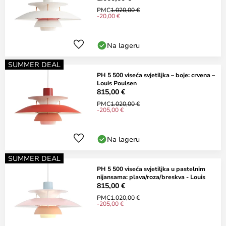
PMC
1.020,00 €
-20,00 €
Na lageru
SUMMER DEAL
PH 5 500 viseća svjetiljka – boje: crvena –
Louis Poulsen
815,00 €
PMC
1.020,00 €
-205,00 €
Na lageru
SUMMER DEAL
PH 5 500 viseća svjetiljka u pastelnim
nijansama: plava/roza/breskva - Louis
815,00 €
PMC
1.020,00 €
-205,00 €