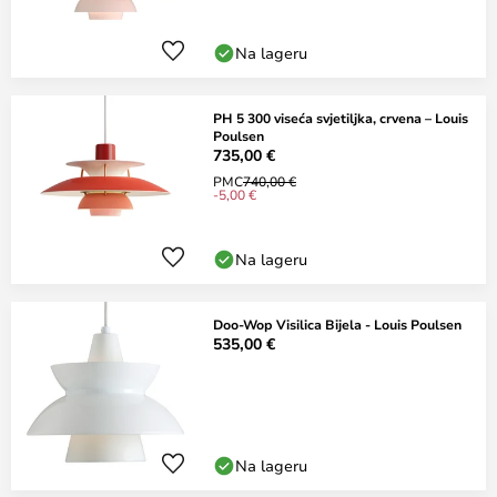
Na lageru
PH 5 300 viseća svjetiljka, crvena – Louis
Poulsen
735,00 €
PMC
740,00 €
-5,00 €
Na lageru
Doo-Wop Visilica Bijela - Louis Poulsen
535,00 €
Na lageru