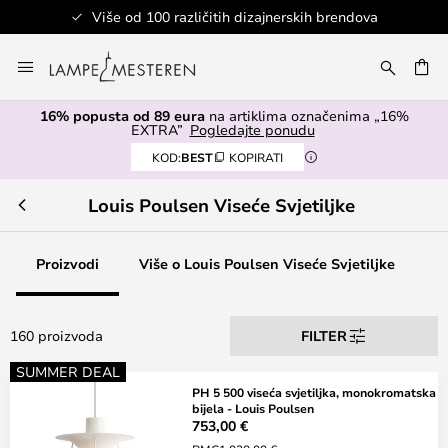
erskih brendova
Sigurno plaćanje
Skip
to
I
Content
16% popusta od 89 eura
na artiklima označenima „16%
EXTRA”
Pogledajte ponudu
KOD:
BEST
KOPIRATI
Louis Poulsen Viseće Svjetiljke
Proizvodi
Više o Louis Poulsen Viseće Svjetiljke
160 proizvoda
FILTER
SUMMER DEAL
PH 5 500 viseća svjetiljka, monokromatska
bijela - Louis Poulsen
753,00 €