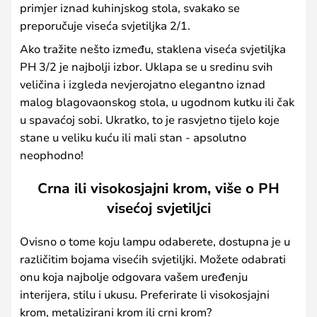
primjer iznad kuhinjskog stola, svakako se
preporučuje viseća svjetiljka 2/1.
Ako tražite nešto između, staklena viseća svjetiljka
PH 3/2 je najbolji izbor. Uklapa se u sredinu svih
veličina i izgleda nevjerojatno elegantno iznad
malog blagovaonskog stola, u ugodnom kutku ili čak
u spavaćoj sobi. Ukratko, to je rasvjetno tijelo koje
stane u veliku kuću ili mali stan - apsolutno
neophodno!
Crna ili visokosjajni krom, više o PH
visećoj svjetiljci
Ovisno o tome koju lampu odaberete, dostupna je u
različitim bojama visećih svjetiljki. Možete odabrati
onu koja najbolje odgovara vašem uređenju
interijera, stilu i ukusu. Preferirate li visokosjajni
krom, metalizirani krom ili crni krom?