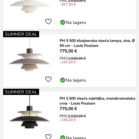
PMC
1.020,00 €
-267,00 €
Na lageru
SUMMER DEAL
PH 5 500 dizajnerska viseća lampa, siva, Ø
50 cm – Louis Poulsen
775,00 €
PMC
1.020,00 €
-245,00 €
Na lageru
SUMMER DEAL
PH 5 500 viseća svjetiljka, monokromatska
crna - Louis Poulsen
775,00 €
PMC
1.020,00 €
-245,00 €
Na lageru