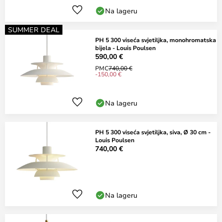
Na lageru
SUMMER DEAL
PH 5 300 viseća svjetiljka, monohromatska
bijela - Louis Poulsen
590,00 €
PMC
740,00 €
-150,00 €
Na lageru
PH 5 300 viseća svjetiljka, siva, Ø 30 cm -
Louis Poulsen
740,00 €
Na lageru