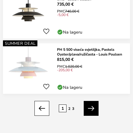
735,00 €
PMC
740,00 €
-5,00 €
Na lageru
SUMMER DEAL
PH 5 500 viseća svjetiljka, Pastels
Oyster/plava/ružičasta - Louis Poulsen
815,00 €
PMC
1.020,00 €
-205,00 €
Na lageru
Stranica
1
2
3
Prethodno
Sljedeći