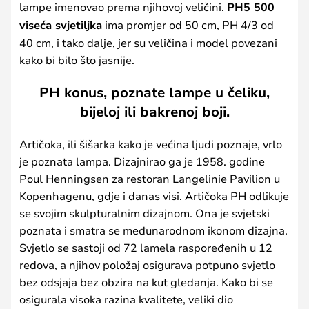
lampe imenovao prema njihovoj veličini.
PH5 500
viseća svjetiljka
ima promjer od 50 cm, PH 4/3 od
40 cm, i tako dalje, jer su veličina i model povezani
kako bi bilo što jasnije.
PH konus, poznate lampe u čeliku,
bijeloj ili bakrenoj boji.
Artičoka, ili šišarka kako je većina ljudi poznaje, vrlo
je poznata lampa. Dizajnirao ga je 1958. godine
Poul Henningsen za restoran Langelinie Pavilion u
Kopenhagenu, gdje i danas visi. Artičoka PH odlikuje
se svojim skulpturalnim dizajnom. Ona je svjetski
poznata i smatra se međunarodnom ikonom dizajna.
Svjetlo se sastoji od 72 lamela raspoređenih u 12
redova, a njihov položaj osigurava potpuno svjetlo
bez odsjaja bez obzira na kut gledanja. Kako bi se
osigurala visoka razina kvalitete, veliki dio