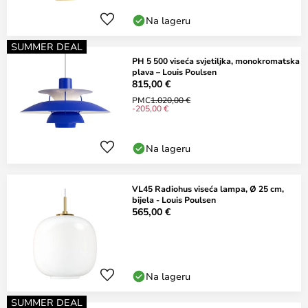
Na lageru
SUMMER DEAL
PH 5 500 viseća svjetiljka, monokromatska
plava – Louis Poulsen
815,00 €
PMC
1.020,00 €
-205,00 €
Na lageru
VL45 Radiohus viseća lampa, Ø 25 cm,
bijela - Louis Poulsen
565,00 €
Na lageru
SUMMER DEAL