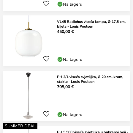
Na lageru
VL45 Radiohus viseća lampa, Ø 17,5 cm,
bijela - Louis Poulsen
450,00 €
Na lageru
PH 2/1 viseća svjetiljka, Ø 20 cm, krom,
staklo - Louis Poulsen
705,00 €
Na lageru
SUMMER DEAL
PH 5 500 viseća svjetiljka u bakrenoj boji -