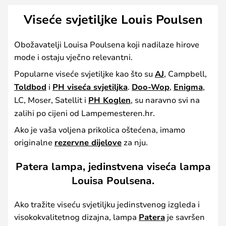
Viseće svjetiljke Louis Poulsen
Obožavatelji Louisa Poulsena koji nadilaze hirove
mode i ostaju vječno relevantni.
Popularne viseće svjetiljke kao što su
AJ
, Campbell,
Toldbod
i
PH viseća svjetiljka
.
Doo-Wop
,
Enigma
,
LC, Moser, Satellit i
PH Koglen
, su naravno svi na
zalihi po cijeni od Lampemesteren.hr.
Ako je vaša voljena prikolica oštećena, imamo
originalne
rezervne dijelove
za nju.
Patera lampa, jedinstvena viseća lampa
Louisa Poulsena.
Ako tražite viseću svjetiljku jedinstvenog izgleda i
visokokvalitetnog dizajna, lampa
Patera
je savršen