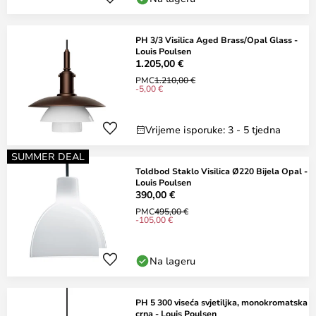
PH 3/3 Visilica Aged Brass/Opal Glass -
Louis Poulsen
1.205,00 €
PMC
1.210,00 €
-5,00 €
Vrijeme isporuke: 3 - 5 tjedna
SUMMER DEAL
Toldbod Staklo Visilica Ø220 Bijela Opal -
Louis Poulsen
390,00 €
PMC
495,00 €
-105,00 €
Na lageru
PH 5 300 viseća svjetiljka, monokromatska
crna - Louis Poulsen