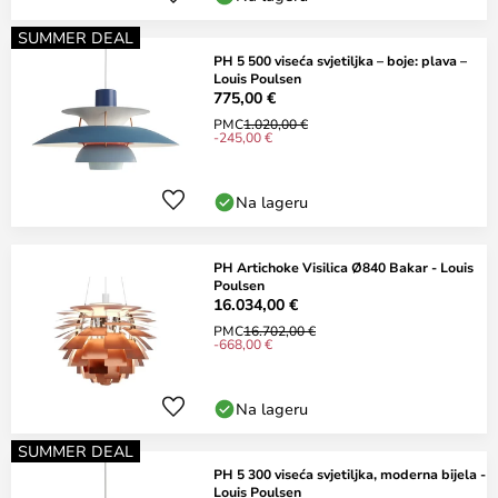
SUMMER DEAL
PH 5 500 viseća svjetiljka – boje: plava –
Louis Poulsen
775,00 €
PMC
1.020,00 €
-245,00 €
Na lageru
PH Artichoke Visilica Ø840 Bakar - Louis
Poulsen
16.034,00 €
PMC
16.702,00 €
-668,00 €
Na lageru
SUMMER DEAL
PH 5 300 viseća svjetiljka, moderna bijela -
Louis Poulsen