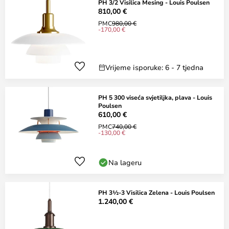
PH 3/2 Visilica Mesing - Louis Poulsen
810,00 €
PMC
980,00 €
-170,00 €
Vrijeme isporuke: 6 - 7 tjedna
PH 5 300 viseća svjetiljka, plava - Louis
Poulsen
610,00 €
PMC
740,00 €
-130,00 €
Na lageru
PH 3½-3 Visilica Zelena - Louis Poulsen
1.240,00 €