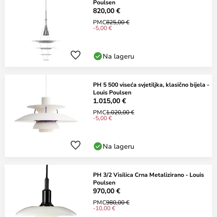
Poulsen
820,00 €
PMC
825,00 €
-5,00 €
Na lageru
PH 5 500 viseća svjetiljka, klasično bijela -
Louis Poulsen
1.015,00 €
PMC
1.020,00 €
-5,00 €
Na lageru
PH 3/2 Visilica Crna Metalizirano - Louis
Poulsen
970,00 €
PMC
980,00 €
-10,00 €