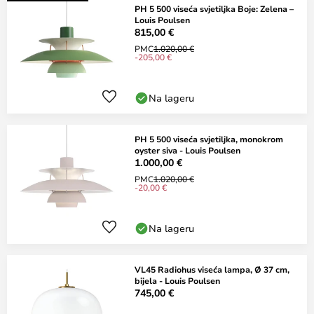
PH 5 500 viseća svjetiljka Boje: Zelena –
Louis Poulsen
815,00 €
PMC
1.020,00 €
-205,00 €
Na lageru
PH 5 500 viseća svjetiljka, monokrom
oyster siva - Louis Poulsen
1.000,00 €
PMC
1.020,00 €
-20,00 €
Na lageru
VL45 Radiohus viseća lampa, Ø 37 cm,
bijela - Louis Poulsen
745,00 €