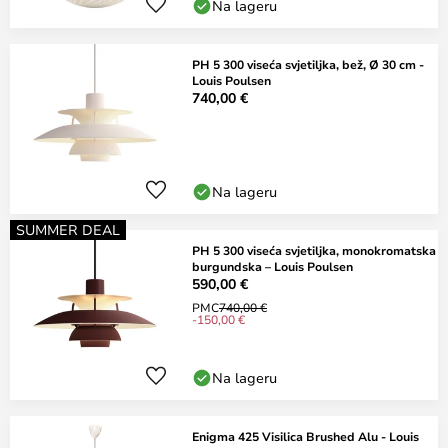
Na lageru
PH 5 300 viseća svjetiljka, bež, Ø 30 cm -
Louis Poulsen
740,00 €
Na lageru
SUMMER DEAL
PH 5 300 viseća svjetiljka, monokromatska
burgundska – Louis Poulsen
590,00 €
PMC
740,00 €
-150,00 €
Na lageru
Enigma 425 Visilica Brushed Alu - Louis