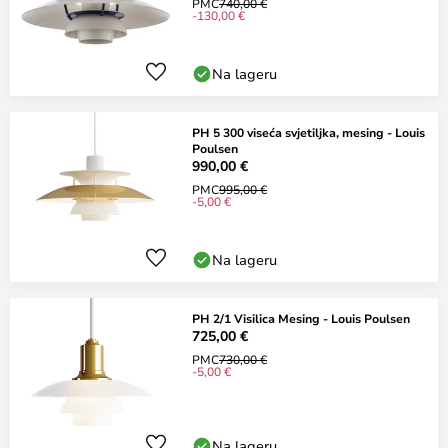
PMC
740,00 €
-130,00 €
Na lageru
PH 5 300 viseća svjetiljka, mesing - Louis
Poulsen
990,00 €
PMC
995,00 €
-5,00 €
Na lageru
PH 2/1 Visilica Mesing - Louis Poulsen
725,00 €
PMC
730,00 €
-5,00 €
Na lageru