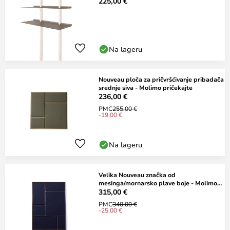
225,00 €
Na lageru
Nouveau ploča za pričvršćivanje pribadača
srednje siva - Molimo pričekajte
236,00 €
PMC
255,00 €
-19,00 €
Na lageru
Velika Nouveau značka od
mesinga/mornarsko plave boje - Molimo
pričekajte prije
315,00 €
PMC
340,00 €
-25,00 €