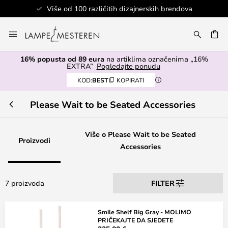
Više od 100 različitih dizajnerskih brendova
Skip
to
I
Content
16% popusta od 89 eura
na artiklima označenima „16%
EXTRA”
Pogledajte ponudu
KOD:
BEST
KOPIRATI
Please Wait to be Seated Accessories
Više o Please Wait to be Seated
Proizvodi
Accessories
7 proizvoda
FILTER
Smile Shelf Big Gray - MOLIMO
PRIČEKAJTE DA SJEDETE