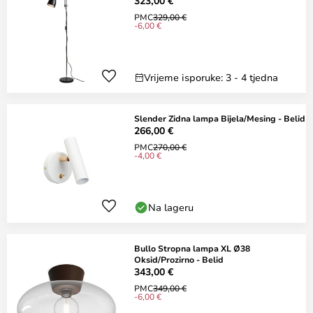
323,00 €
PMC
329,00 €
-6,00 €
Vrijeme isporuke: 3 - 4 tjedna
Slender Zidna lampa Bijela/Mesing - Belid
266,00 €
PMC
270,00 €
-4,00 €
Na lageru
Bullo Stropna lampa XL Ø38
Oksid/Prozirno - Belid
343,00 €
PMC
349,00 €
-6,00 €