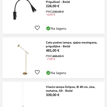
Prigušivač - Belid
226,00 €
PMC
230,00 €
-4,00 €
Na lageru
Cato podna lampa, sjajna mesingana,
prigušljiva - Belid
481,00 €
PMC
488,00 €
-7,00 €
Na lageru
Viseća lampa Eclipse, Ø 48 cm, siva,
metalna, G9 - Belid
339,00 €