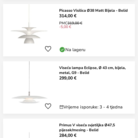
Picasso Visilica Ø38 Matt Bijela - Belid
314,00 €
PMC
319,00 €
-5,00 €
Na lageru
Viseća lampa Eclipse, Ø 43 cm, bijela,
metal, G9 - Belid
299,00 €
Vrijeme isporuke: 3 - 4 tjedna
Primus V viseća svjetiljka Ø47,5
pijesak/mesing - Belid
284,00 €