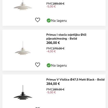
PMC
289,00 €
-5,00 €
Na lageru
Primus I viseća svjetiljka Ø43
pijesak/mesing - Belid
266,00 €
PMC
270,00 €
-4,00 €
Na lageru
Primus V Visilica Ø47,5 Matt Black - Belid
284,00 €
PMC
289,00 €
-5,00 €