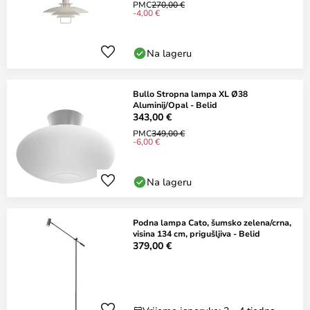
PMC
270,00 €
-4,00 €
Na lageru
Bullo Stropna lampa XL Ø38
Aluminij/Opal - Belid
343,00 €
PMC
349,00 €
-6,00 €
Na lageru
Podna lampa Cato, šumsko zelena/crna,
visina 134 cm, prigušljiva - Belid
379,00 €