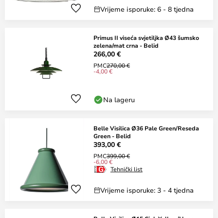
Vrijeme isporuke: 6 - 8 tjedna
Primus II viseća svjetiljka Ø43 šumsko
zelena/mat crna - Belid
266,00 €
PMC
270,00 €
-4,00 €
Na lageru
Belle Visilica Ø36 Pale Green/Reseda
Green - Belid
393,00 €
PMC
399,00 €
-6,00 €
Tehnički list
Vrijeme isporuke: 3 - 4 tjedna