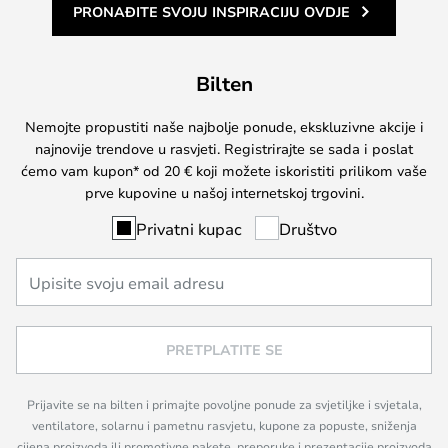
PRONAĐITE SVOJU INSPIRACIJU OVDJE
Bilten
Nemojte propustiti naše najbolje ponude, ekskluzivne akcije i
najnovije trendove u rasvjeti. Registrirajte se sada i poslat
ćemo vam kupon* od 20 € koji možete iskoristiti prilikom vaše
prve kupovine u našoj internetskoj trgovini.
Privatni kupac
Društvo
PRETPLATITE SE
Prijavite se na bilten i primajte povoljne ponude za svjetiljke i svjetala,
ventilatore, solarnu i pametnu rasvjetu, kupone za popuste, sniženja
cijena proizvoda ili promotivne pakete, preporuke i prezentacije proizvoda