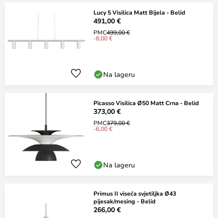
Lucy 5 Visilica Matt Bijela - Belid
491,00 €
PMC
499,00 €
-8,00 €
Na lageru
Picasso Visilica Ø50 Matt Crna - Belid
373,00 €
PMC
379,00 €
-6,00 €
Na lageru
Primus II viseća svjetiljka Ø43
pijesak/mesing - Belid
266,00 €