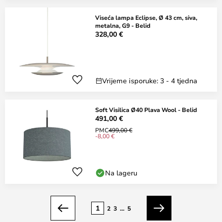
Viseća lampa Eclipse, Ø 43 cm, siva,
metalna, G9 - Belid
328,00 €
Vrijeme isporuke: 3 - 4 tjedna
Soft Visilica Ø40 Plava Wool - Belid
491,00 €
PMC
499,00 €
-8,00 €
Na lageru
Stranica
1
2
3
...
5
Prethodno
Sljedeći