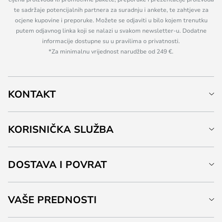
te sadržaje potencijalnih partnera za suradnju i ankete, te zahtjeve za
ocjene kupovine i preporuke. Možete se odjaviti u bilo kojem trenutku
putem odjavnog linka koji se nalazi u svakom newsletter-u. Dodatne
informacije dostupne su u pravilima o privatnosti.
*Za minimalnu vrijednost narudžbe od 249 €.
KONTAKT
KORISNIČKA SLUŽBA
DOSTAVA I POVRAT
VAŠE PREDNOSTI