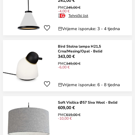
241,00 €
PMC
245,00 €
-4,00 €
Tehnički list
Vrijeme isporuke: 3 - 4 tjedna
Bird Stolna lampa H21,5
Crna/Mesing/Opal - Belid
343,00 €
PMC
349,00 €
-6,00 €
Vrijeme isporuke: 6 - 8 tjedna
Soft Visilica Ø57 Siva Wool - Belid
609,00 €
PMC
619,00 €
-10,00 €