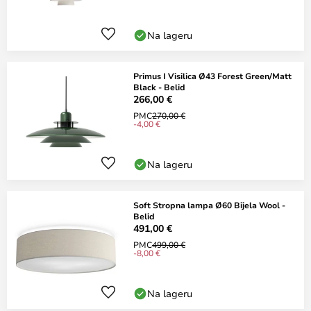
Na lageru
Primus I Visilica Ø43 Forest Green/Matt
Black - Belid
266,00 €
PMC
270,00 €
-4,00 €
Na lageru
Soft Stropna lampa Ø60 Bijela Wool -
Belid
491,00 €
PMC
499,00 €
-8,00 €
Na lageru