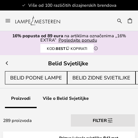
00 različitih dizajnerskih brendova
Skip
to
I
Content
16% popusta od 89 eura
na artiklima označenima „16%
EXTRA”
Pogledajte ponudu
KOD:
BEST
KOPIRATI
Belid Svjetiljke
BELID PODNE LAMPE
BELID ZIDNE SVJETILJKE
Proizvodi
Više o Belid Svjetiljke
289 proizvoda
FILTER
Primus I viseća svjetiljka Ø43 mat