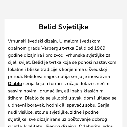
Belid Svjetiljke
Vrhunski švedski dizajn. U malom švedskom
obalnom gradu Varbergu tvrtka Belid od 1969.
godine dizajnira i proizvodi vrhunske svjetiljke za
cijeli svijet. Belid je tvrtka koja se ponosi nastavkom
lokalne i bliske tradicije s korijenima u švedskoj
prirodi. Belidova najpoznatija serija je inovativna
Diablo
serija koja u formi i izričaju dolazi s nečim
sasvim novim i drugačijim, ali ipak s klasičnim
štihom. Diablo će se uklopiti u svaki dom i uklapa se
u dnevni boravak, hodnik ili spavaću sobu. Serija
nudi visilice, stolne svjetiljke, zidne i podne
svjetiljke, sve dizajnirane uz poštovanje dobrog
svjetla, kvalitete i lijepog dizajna. Odaberite jednu