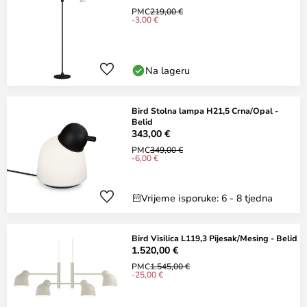
PMC
219,00 €
-3,00 €
Na lageru
Bird Stolna lampa H21,5 Crna/Opal -
Belid
343,00 €
PMC
349,00 €
-6,00 €
Vrijeme isporuke: 6 - 8 tjedna
Bird Visilica L119,3 Pijesak/Mesing - Belid
1.520,00 €
PMC
1.545,00 €
-25,00 €