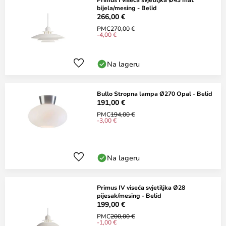
bijela/mesing - Belid
266,00 €
PMC
270,00 €
-4,00 €
Na lageru
Bullo Stropna lampa Ø270 Opal - Belid
191,00 €
PMC
194,00 €
-3,00 €
Na lageru
Primus IV viseća svjetiljka Ø28
pijesak/mesing - Belid
199,00 €
PMC
200,00 €
-1,00 €