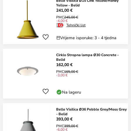
Belle Visilica Ø15 Cink Yellow/Honey
Yellow - Belid
241,00 €
PMC
245,00 €
-4,00 €
Tehnički list
Vrijeme isporuke: 3 - 4 tjedna
Cirklo Stropna lampa Ø30 Concrete -
Belid
162,00 €
PMC
165,00 €
-3,00 €
Na lageru
Belle Visilica Ø36 Pebble Grey/Moss Grey
- Belid
393,00 €
PMC
399,00 €
-6,00 €