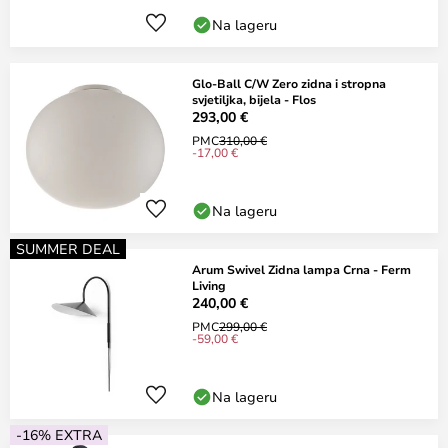
Na lageru
Glo-Ball C/W Zero zidna i stropna
svjetiljka, bijela - Flos
293,00 €
PMC
310,00 €
-17,00 €
Na lageru
SUMMER DEAL
Arum Swivel Zidna lampa Crna - Ferm
Living
240,00 €
PMC
299,00 €
-59,00 €
Na lageru
-16% EXTRA