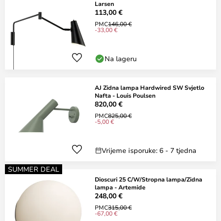
Larsen
113,00 €
PMC
146,00 €
-33,00 €
Na lageru
AJ Zidna lampa Hardwired SW Svjetlo
Nafta - Louis Poulsen
820,00 €
PMC
825,00 €
-5,00 €
Vrijeme isporuke: 6 - 7 tjedna
SUMMER DEAL
Dioscuri 25 C/W/Stropna lampa/Zidna
lampa - Artemide
248,00 €
PMC
315,00 €
-67,00 €