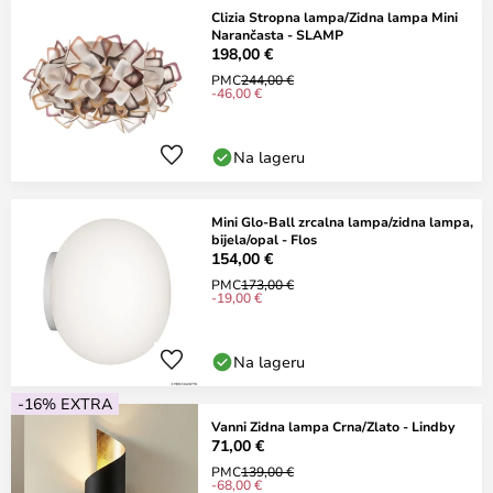
Clizia Stropna lampa/Zidna lampa Mini
Narančasta - SLAMP
198,00 €
PMC
244,00 €
-46,00 €
Na lageru
Mini Glo-Ball zrcalna lampa/zidna lampa,
bijela/opal - Flos
154,00 €
PMC
173,00 €
-19,00 €
Na lageru
-16% EXTRA
Vanni Zidna lampa Crna/Zlato - Lindby
71,00 €
PMC
139,00 €
-68,00 €