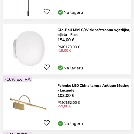
Na lageru
Glo-Ball Mini C/W zidna/stropna svjetiljka,
bijela - Flos
154,00 €
PMC
173,00 €
-19,00 €
Na lageru
-16% EXTRA
Fehmke LED Zidna lampa Antique Mesing
- Lucande
103,00 €
PMC
162,00 €
-59,00 €
Na lageru