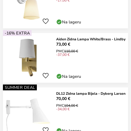
-17,00 €
Na lageru
-16% EXTRA
Aiden Zidna Lampa White/Brass - Lindby
73,00 €
PMC
110,00 €
-37,00 €
Na lageru
SUMMER DEAL
DL12 Zidna lampa Bijela - Dyberg Larsen
70,00 €
PMC
104,00 €
-34,00 €
Na lageru