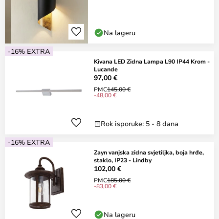
Na lageru
-16% EXTRA
Kivana LED Zidna Lampa L90 IP44 Krom -
Lucande
97,00 €
PMC
145,00 €
-48,00 €
Rok isporuke: 5 - 8 dana
-16% EXTRA
Zayn vanjska zidna svjetiljka, boja hrđe,
staklo, IP23 - Lindby
102,00 €
PMC
185,00 €
-83,00 €
Na lageru