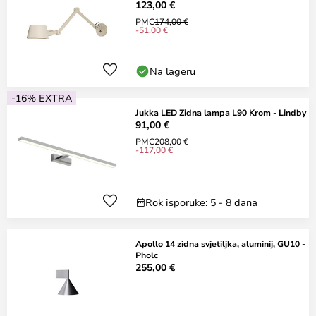
123,00 €
PMC
174,00 €
-51,00 €
Na lageru
-16% EXTRA
Jukka LED Zidna lampa L90 Krom - Lindby
91,00 €
PMC
208,00 €
-117,00 €
Rok isporuke: 5 - 8 dana
Apollo 14 zidna svjetiljka, aluminij, GU10 -
Pholc
255,00 €