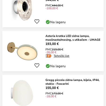
PMC
444,00 €
-100,00 €
Na lageru
Asteria kratka LED zidna lampa,
maslinasto/mesing, s utikačem - UMAGE
193,00 €
PMC
219,00 €
-26,00 €
Tehnički list
Na lageru
Gregg piccola zidna lampa, bijela, IP44,
staklo - Foscarini
155,00 €
PMC
173,00 €
-18,00 €