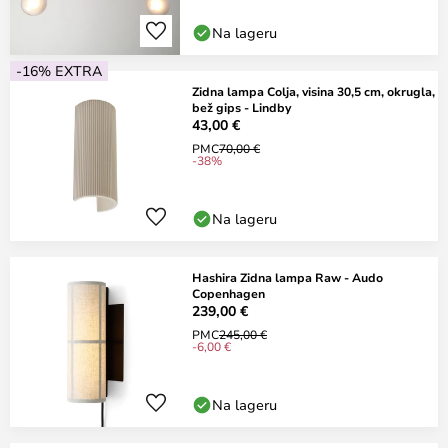
Na lageru
-16% EXTRA
Zidna lampa Colja, visina 30,5 cm, okrugla,
bež gips - Lindby
43,00 €
PMC
70,00 €
-38%
Na lageru
Hashira Zidna lampa Raw - Audo
Copenhagen
239,00 €
PMC
245,00 €
-6,00 €
Na lageru