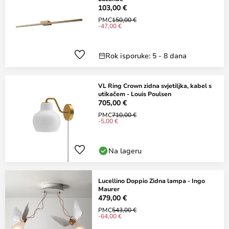
103,00 €
PMC
150,00 €
-47,00 €
Rok isporuke: 5 - 8 dana
VL Ring Crown zidna svjetiljka, kabel s
utikačem - Louis Poulsen
705,00 €
PMC
710,00 €
-5,00 €
Na lageru
Lucellino Doppio Zidna lampa - Ingo
Maurer
479,00 €
PMC
543,00 €
-64,00 €