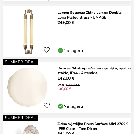
Lemon Squeeze Zidna Lampa Double
Long Plated Brass - UMAGE
249,00 €
Na lageru
SUMMER DEAL
Dioscuri 14 stropna/zidna svjetiljka, opalno
staklo, IP44 - Artemide
142,00 €
PMC
180,00 €
-38,00 €
Na lageru
SUMMER DEAL
Zidna svjetiljka Press Surface Mini 2700K
IP55 Clear - Tom Dixon
344,00 €