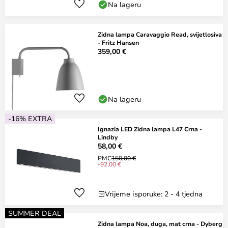
Na lageru
Zidna lampa Caravaggio Read, svijetlosiva
- Fritz Hansen
359,00 €
Na lageru
-16% EXTRA
Ignazia LED Zidna lampa L47 Crna -
Lindby
58,00 €
PMC
150,00 €
-92,00 €
Vrijeme isporuke: 2 - 4 tjedna
SUMMER DEAL
Zidna lampa Noa, duga, mat crna - Dyberg