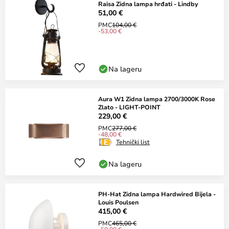
Raisa Zidna lampa hrđati - Lindby
51,00 €
PMC
104,00 €
-53,00 €
Na lageru
Aura W1 Zidna lampa 2700/3000K Rose
Zlato - LIGHT-POINT
229,00 €
PMC
277,00 €
-48,00 €
Tehnički list
Na lageru
PH-Hat Zidna lampa Hardwired Bijela -
Louis Poulsen
415,00 €
PMC
465,00 €