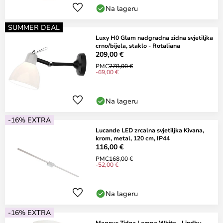
Na lageru
SUMMER DEAL
Luxy H0 Glam nadgradna zidna svjetiljka
crno/bijela, staklo - Rotaliana
209,00 €
PMC
278,00 €
-69,00 €
Na lageru
-16% EXTRA
Lucande LED zrcalna svjetiljka Kivana,
krom, metal, 120 cm, IP44
116,00 €
PMC
168,00 €
-52,00 €
Na lageru
-16% EXTRA
Magnus Zidna Lampa White - Lindby