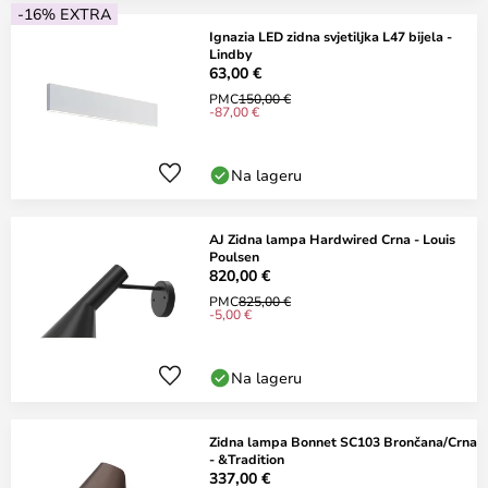
-16% EXTRA
Ignazia LED zidna svjetiljka L47 bijela -
Lindby
63,00 €
PMC
150,00 €
-87,00 €
Na lageru
AJ Zidna lampa Hardwired Crna - Louis
Poulsen
820,00 €
PMC
825,00 €
-5,00 €
Na lageru
Zidna lampa Bonnet SC103 Brončana/Crna
- &Tradition
337,00 €