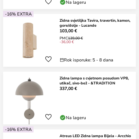
Na lageru
-16% EXTRA
Zidna svjetiljka Tavira, travertin, kamen,
gore/dolje - Lucande
103,00 €
PMC
139,00 €
-36,00 €
Rok isporuke: 5 - 8 dana
Zidna lampa s cvjetnom posudom VP8,
utikač, sivo-bež - &TRADITION
337,00 €
Na lageru
-16% EXTRA
Atreus LED Zidna lampa Bijela - Arcchio