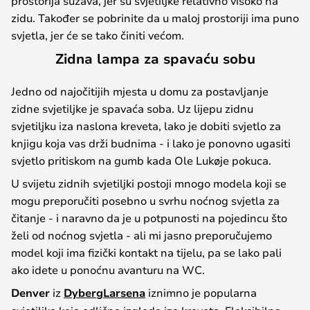
prostorija sužava, jer su svjetiljke relativno visoko na
zidu. Također se pobrinite da u maloj prostoriji ima puno
svjetla, jer će se tako činiti većom.
Zidna lampa za spavaću sobu
Jedno od najočitijih mjesta u domu za postavljanje
zidne svjetiljke je spavaća soba. Uz lijepu zidnu
svjetiljku iza naslona kreveta, lako je dobiti svjetlo za
knjigu koja vas drži budnima - i lako je ponovno ugasiti
svjetlo pritiskom na gumb kada Ole Lukøje pokuca.
U svijetu zidnih svjetiljki postoji mnogo modela koji se
mogu preporučiti posebno u svrhu noćnog svjetla za
čitanje - i naravno da je u potpunosti na pojedincu što
želi od noćnog svjetla - ali mi jasno preporučujemo
model koji ima fizički kontakt na tijelu, pa se lako pali
ako idete u ponoćnu avanturu na WC.
Denver
iz
DybergLarsena
iznimno je popularna