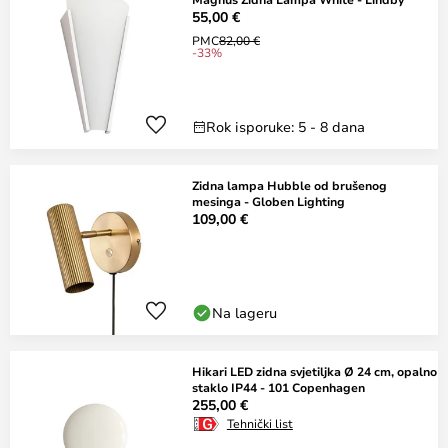
55,00 €
PMC
82,00 €
-33%
Rok isporuke: 5 - 8 dana
Zidna lampa Hubble od brušenog
mesinga - Globen Lighting
109,00 €
Na lageru
Hikari LED zidna svjetiljka Ø 24 cm, opalno
staklo IP44 - 101 Copenhagen
255,00 €
Tehnički list