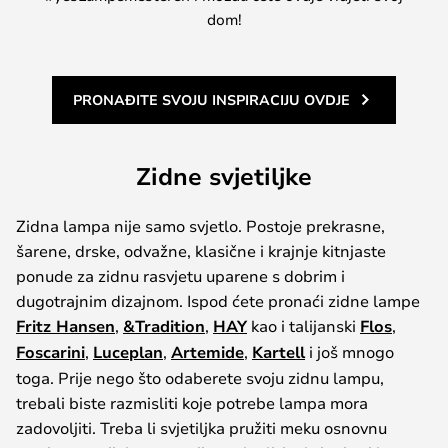
dom!
PRONAĐITE SVOJU INSPIRACIJU OVDJE
Zidne svjetiljke
Zidna lampa nije samo svjetlo. Postoje prekrasne,
šarene, drske, odvažne, klasične i krajnje kitnjaste
ponude za zidnu rasvjetu uparene s dobrim i
dugotrajnim dizajnom. Ispod ćete pronaći zidne lampe
Fritz Hansen
,
&Tradition
,
HAY
kao i talijanski
Flos
,
Foscarini
,
Luceplan
,
Artemide
,
Kartell
i još mnogo
toga. Prije nego što odaberete svoju zidnu lampu,
trebali biste razmisliti koje potrebe lampa mora
zadovoljiti. Treba li svjetiljka pružiti meku osnovnu