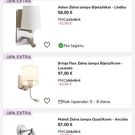
-16% EXTRA
Aiden Zidna lampa Bijela/nikal - Lindby
58,00 €
PMC
110,00 €
-52,00 €
Na lageru
-16% EXTRA
Brinja Flex Zidna lampa Bijela/Krom -
Lucande
97,00 €
PMC
150,00 €
-53,00 €
Rok isporuke: 5 - 8 dana
-16% EXTRA
Mahdi Zidna lampa Opal/Krom - Arcchio
87,00 €
PMC
104,00 €