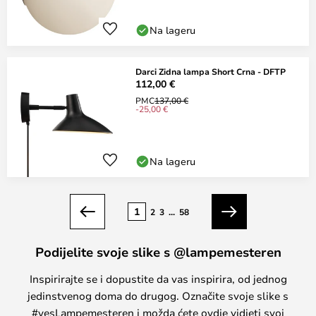
Na lageru
Darci Zidna lampa Short Crna - DFTP
112,00 €
PMC
137,00 €
-25,00 €
Na lageru
Stranica
1
2
3
...
58
Prethodno
Sljedeći
Podijelite svoje slike s @lampemesteren
Inspirirajte se i dopustite da vas inspirira, od jednog
jedinstvenog doma do drugog. Označite svoje slike s
#yesLampemesteren i možda ćete ovdje vidjeti svoj