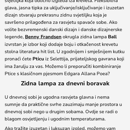
svjetiljka koja odlično izgleda iza kreveta. Fleksibilna
glava, jasna tipka za uključivanje/isključivanje i izuzetan
dizajn stvaraju prekrasnu zidnu svjetiljku koja je
savršeno prilagođena za rasvjetu spavaće sobe. Ako
volite bezvremenski danski dizajn i danske dizajnerske
legende,
Benny Frandsen
okrugla zidna lampa
Ball
izvrstan je izbor koji dodaje boju i otkačenost krevetu
stolna literatura hit list. U zgodnijem i smješnijem kutku
pronaći ćete
Pticu
iz Selettija, prijateljskog gavrana koji
ima žarulju za vas. Možemo li preporučiti kombiniranje
Ptice s klasičnom pjesmom Edgara Allana Poea?
Zidna lampa za dnevni boravak
U dnevnoj sobi je ugodna rasvjeta glavna i nema
sumnje da praktične svrhe zauzimaju manje prostora u
dnevnoj sobi nego u drugim sobama. Ovdje se radi o
blagom osvjetljenju i ugodnim temperaturama.
Ako tražite izuzetan i luksuzan izgled, možemo vam