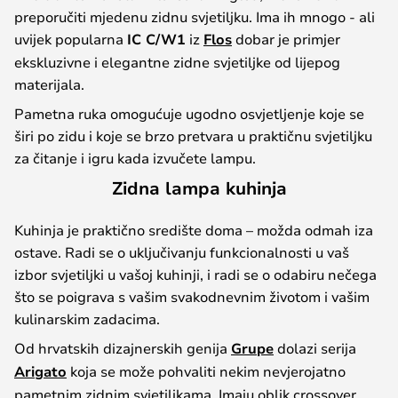
preporučiti mjedenu zidnu svjetiljku. Ima ih mnogo - ali
uvijek popularna
IC C/W1
iz
Flos
dobar je primjer
ekskluzivne i elegantne zidne svjetiljke od lijepog
materijala.
Pametna ruka omogućuje ugodno osvjetljenje koje se
širi po zidu i koje se brzo pretvara u praktičnu svjetiljku
za čitanje i igru kada izvučete lampu.
Zidna lampa kuhinja
Kuhinja je praktično središte doma – možda odmah iza
ostave. Radi se o uključivanju funkcionalnosti u vaš
izbor svjetiljki u vašoj kuhinji, i radi se o odabiru nečega
što se poigrava s vašim svakodnevnim životom i vašim
kulinarskim zadacima.
Od hrvatskih dizajnerskih genija
Grupe
dolazi serija
Arigato
koja se može pohvaliti nekim nevjerojatno
pametnim zidnim svjetiljkama. Imaju oblik crossover