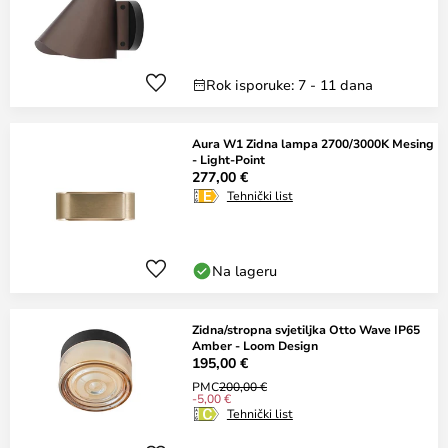
Rok isporuke: 7 - 11 dana
Aura W1 Zidna lampa 2700/3000K Mesing
- Light-Point
277,00 €
Tehnički list
Na lageru
Zidna/stropna svjetiljka Otto Wave IP65
Amber - Loom Design
195,00 €
PMC
200,00 €
-5,00 €
Tehnički list