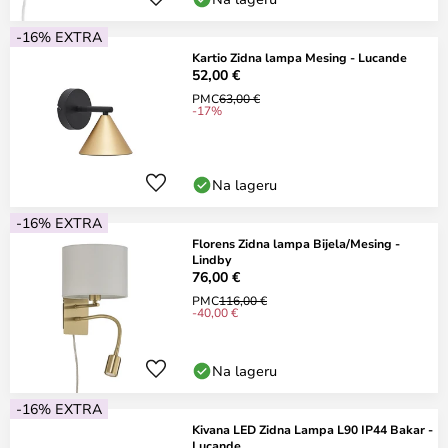
-16% EXTRA
Kartio Zidna lampa Mesing - Lucande
52,00 €
PMC
63,00 €
-17%
Na lageru
-16% EXTRA
Florens Zidna lampa Bijela/Mesing -
Lindby
76,00 €
PMC
116,00 €
-40,00 €
Na lageru
-16% EXTRA
Kivana LED Zidna Lampa L90 IP44 Bakar -
Lucande