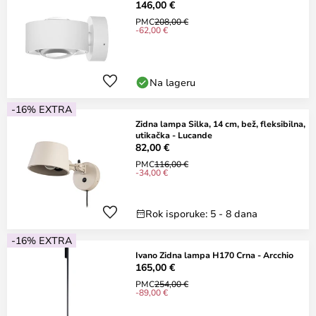
146,00 €
PMC
208,00 €
-62,00 €
Na lageru
-16% EXTRA
Zidna lampa Silka, 14 cm, bež, fleksibilna,
utikačka - Lucande
82,00 €
PMC
116,00 €
-34,00 €
Rok isporuke: 5 - 8 dana
-16% EXTRA
Ivano Zidna lampa H170 Crna - Arcchio
165,00 €
PMC
254,00 €
-89,00 €