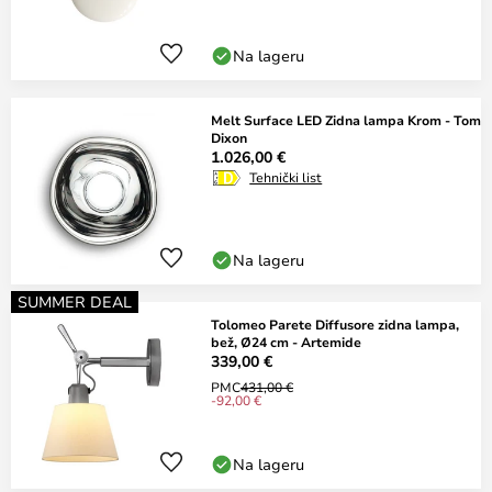
Na lageru
Melt Surface LED Zidna lampa Krom - Tom
Dixon
1.026,00 €
Tehnički list
Na lageru
SUMMER DEAL
Tolomeo Parete Diffusore zidna lampa,
bež, Ø24 cm - Artemide
339,00 €
PMC
431,00 €
-92,00 €
Na lageru