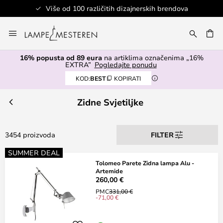
h brendova
Sigurno plaćanje
Skip
to
I
Content
16% popusta od 89 eura
na artiklima označenima „16%
EXTRA”
Pogledajte ponudu
KOD:
BEST
KOPIRATI
Zidne Svjetiljke
3454 proizvoda
FILTER
SUMMER DEAL
Tolomeo Parete Zidna lampa Alu -
Artemide
260,00 €
PMC
331,00 €
-71,00 €