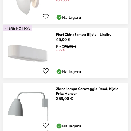
-50,00 €
Na lageru
-16% EXTRA
Fioni Zidna lampa Bijela - Lindby
45,00 €
PMC
70,00 €
-35%
Na lageru
Zidna lampa Caravaggio Read, bijela -
Fritz Hansen
359,00 €
Na lageru