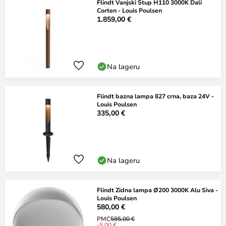
Flindt Vanjski Stup H110 3000K Dali
Corten - Louis Poulsen
1.859,00 €
Na lageru
Flindt bazna lampa 827 crna, baza 24V -
Louis Poulsen
335,00 €
Na lageru
Flindt Zidna lampa Ø200 3000K Alu Siva -
Louis Poulsen
580,00 €
PMC
585,00 €
-5,00 €