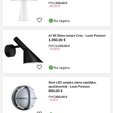
PMC
200,00 €
-40,00 €
Na lageru
AJ 50 Zidna lampa Crna - Louis Poulsen
1.050,00 €
PMC
1.120,00 €
-70,00 €
Na lageru
Skot LED vanjska zidna svjetiljka,
opal/aluminij - Louis Poulsen
850,00 €
PMC
855,00 €
-5,00 €