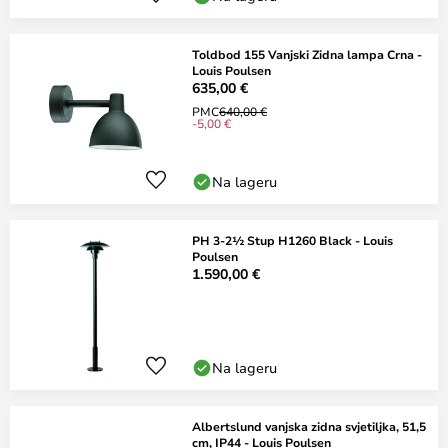
Toldbod 155 Vanjski Zidna lampa Crna -
Louis Poulsen
635,00 €
PMC
640,00 €
-5,00 €
Na lageru
PH 3-2½ Stup H1260 Black - Louis
Poulsen
1.590,00 €
Na lageru
Albertslund vanjska zidna svjetiljka, 51,5
cm, IP44 - Louis Poulsen