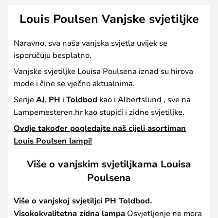
Louis Poulsen Vanjske svjetiljke
Naravno, sva naša vanjska svjetla uvijek se
isporučuju besplatno.
Vanjske svjetiljke Louisa Poulsena iznad su hirova
mode i čine se vječno aktualnima.
Serije
AJ
,
PH
i
Toldbod
kao i Albertslund , sve na
Lampemesteren.hr kao stupići i zidne svjetiljke.
Ovdje također pogledajte naš cijeli asortiman
Louis Poulsen lampi!
Više o vanjskim svjetiljkama Louisa
Poulsena
Više o vanjskoj svjetiljci PH Toldbod.
Visokokvalitetna zidna lampa
Osvjetljenje ne mora