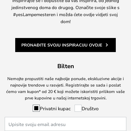
Inspirirajte se i dopustite da vas inspirira, od jednog
jedinstvenog doma do drugog. Označite svoje slike s
#yesLampemesteren i možda ćete ovdje vidjeti svoj
dom!
PRONAĐITE SVOJU INSPIRACIJU OVDJE
Bilten
Nemojte propustiti naše najbolje ponude, ekskluzivne akcije i
najnovije trendove u rasvjeti. Registrirajte se sada i poslat
ćemo vam kupon* od 20 € koji možete iskoristiti prilikom vaše
prve kupovine u našoj internetskoj trgovini.
Privatni kupac
Društvo