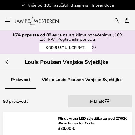
ajnerskih brendova
Sigurno plaćanje
Skip
to
I
Content
16% popusta od 89 eura
na artiklima označenima „16%
EXTRA”
Pogledajte ponudu
KOD:
BEST
KOPIRATI
Louis Poulsen Vanjske Svjetiljke
Proizvodi
Više o Louis Poulsen Vanjske Svjetiljke
90 proizvoda
FILTER
Flindt vrtna LED svjetiljka za pod 2700K
35cm konektor Corten
320,00 €