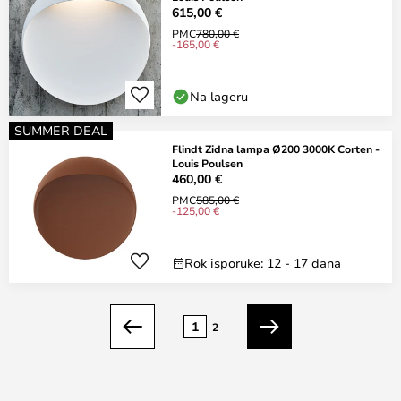
615,00 €
PMC
780,00 €
-165,00 €
Na lageru
SUMMER DEAL
Flindt Zidna lampa Ø200 3000K Corten -
Louis Poulsen
460,00 €
PMC
585,00 €
-125,00 €
Rok isporuke: 12 - 17 dana
Stranica
1
2
Prethodno
Sljedeći