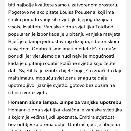
biti najbolje kvalitete samo u zatvorenom prostoru.
Pogotovo ne ako pitate Louisa Poulsena, koji ima
široku ponudu vanjskih svjetiljki lijepog dizajna i
visoke kvalitete. Vanjska zidna svjetiljka Toldbod
popularan je izbor kada je u pitanju vanjska rasvjeta.
Riječ je o lampi jednostavnog dizajna, s betonskom
rasvjetom. Odabrali smo imati modele E27 u našoj
ponudi, jer vjerujemo da nudi najviše mogućnosti
kada je u pitanju odabir količine svjetla koju želite
dati. Svjetiljka je iznutra bijele boje, što znači da daje
maksimalnu moguću svjetlosnu snagu te daje
upotrebljivo i jasnije svjetlo, gotovo bez obzira na
izbor izvora svjetla.
Homann zidna lampa, lampe za vanjsku upotrebu
Homann zidna svjetiljka klasična je vanjska svjetiljka
s kojom je većina ljudi upoznata. Emitira svjetlost
bez odbljeska prema dolje. Unutrašnjost je obojena