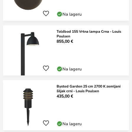
Na lageru
Toldbod 155 Vrtna lampa Crna - Louis
Poulsen
855,00 €
Na lageru
Bysted Garden 25 cm 2700 K zemljani
šiljak crni - Louis Poulsen
435,00 €
Na lageru