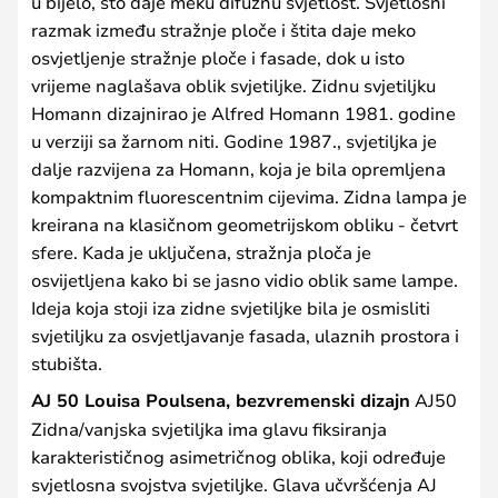
u bijelo, što daje meku difuznu svjetlost. Svjetlosni
razmak između stražnje ploče i štita daje meko
osvjetljenje stražnje ploče i fasade, dok u isto
vrijeme naglašava oblik svjetiljke. Zidnu svjetiljku
Homann dizajnirao je Alfred Homann 1981. godine
u verziji sa žarnom niti. Godine 1987., svjetiljka je
dalje razvijena za Homann, koja je bila opremljena
kompaktnim fluorescentnim cijevima. Zidna lampa je
kreirana na klasičnom geometrijskom obliku - četvrt
sfere. Kada je uključena, stražnja ploča je
osvijetljena kako bi se jasno vidio oblik same lampe.
Ideja koja stoji iza zidne svjetiljke bila je osmisliti
svjetiljku za osvjetljavanje fasada, ulaznih prostora i
stubišta.
AJ 50 Louisa Poulsena, bezvremenski dizajn
AJ50
Zidna/vanjska svjetiljka ima glavu fiksiranja
karakterističnog asimetričnog oblika, koji određuje
svjetlosna svojstva svjetiljke. Glava učvršćenja AJ