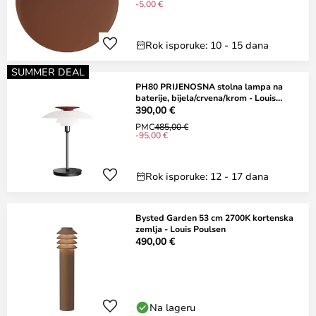
-5,00 €
Rok isporuke: 10 - 15 dana
SUMMER DEAL
PH80 PRIJENOSNA stolna lampa na
baterije, bijela/crvena/krom - Louis
Poulsen
390,00 €
PMC
485,00 €
-95,00 €
Rok isporuke: 12 - 17 dana
Bysted Garden 53 cm 2700K kortenska
zemlja - Louis Poulsen
490,00 €
Na lageru