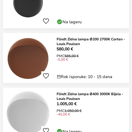
Na lageru
Flindt Zidna lampa Ø200 2700K Corten -
Louis Poulsen
580,00 €
PMC
585,00 €
-5,00 €
Rok isporuke: 10 - 15 dana
Flindt Zidna lampa Ø400 3000K Bijela -
Louis Poulsen
1.005,00 €
PMC
1.050,00 €
-45,00 €
Na lageru