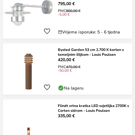
795,00 €
PMC
800,00 €
-5,00 €
Vrijeme isporuke: 5 - 6 tjedna
Bysted Garden 53 cm 2.700 K korten s
temeljnim šiljkom - Louis Poulsen
420,00 €
PMC
470,00 €
-50,00 €
Na lageru
Flindt vrtna kratka LED svjetiljka 2700K s
Corten sidrom - Louis Poulsen
335,00 €