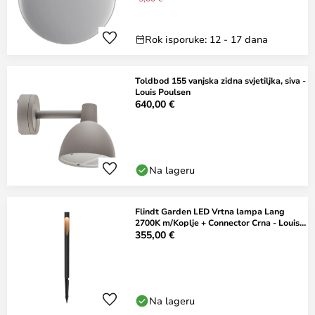
Rok isporuke: 12 - 17 dana
Toldbod 155 vanjska zidna svjetiljka, siva -
Louis Poulsen
640,00 €
Na lageru
Flindt Garden LED Vrtna lampa Lang
2700K m/Koplje + Connector Crna - Louis
Pouls
355,00 €
Na lageru