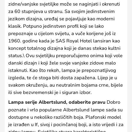
zidne/vanjske svjetiljke može se naginjati i okrenuti
za 60 stupnjeva u stranu. Sa svojim jedinstvenim
jezikom dizajna, uređaj se pojavljuje kao moderni
klasik. Potpuno jedinstven profil koji se lako
prepoznaje u cijelom svijetu, a vuče korijene još iz
1960. godine kada je SAS Royal Hotel lansiran kao
koncept totalnog dizajna koji je danas stekao kultni
status.\ Ovu svjetiljku preporučujemo onima koji vole
danski dizajn i koji žele svoje vanjske zidove malo
istaknuti. Kao što rekoh, lampa je prepoznatljivog
izgleda, te će stoga biti dosta zapažena. Lijep je u
svakom okruženju, au neutralnim bojama crne, bijele
ili sive bezvremenski je i siguran izbor.
Lampa serije Albertslund, odaberite pravu
Dobro
poznate i vrlo popularne Albertslund lampe sada su
dostupne u nekoliko različitih boja. Plafonski model
je izrađen u If, sivoj i pocinčanoj boji, a isto vrijedi i za
zidnu lampu. Svjetiljka stvara karakteristično,