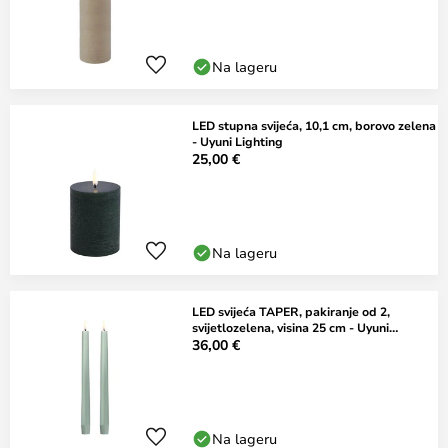
Na lageru
LED stupna svijeća, 10,1 cm, borovo zelena
- Uyuni Lighting
25,00 €
Na lageru
LED svijeća TAPER, pakiranje od 2,
svijetlozelena, visina 25 cm - Uyuni
Lighting
36,00 €
Na lageru