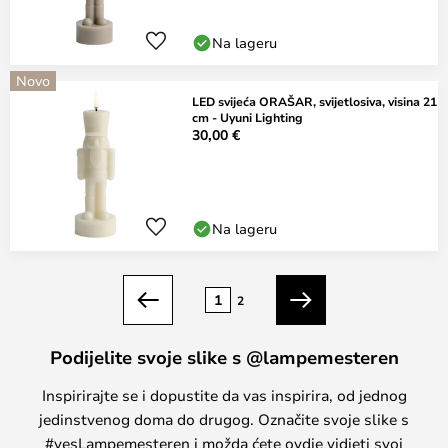
Na lageru
Novo
LED svijeća ORAŠAR, svijetlosiva, visina 21
cm - Uyuni Lighting
30,00 €
Na lageru
Stranica
1
2
Prethodno
Sljedeći
Podijelite svoje slike s @lampemesteren
Inspirirajte se i dopustite da vas inspirira, od jednog
jedinstvenog doma do drugog. Označite svoje slike s
#yesLampemesteren i možda ćete ovdje vidjeti svoj