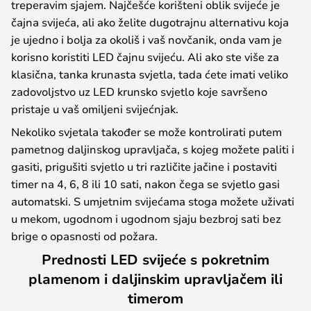
treperavim sjajem. Najčešće korišteni oblik svijeće je
čajna svijeća, ali ako želite dugotrajnu alternativu koja
je ujedno i bolja za okoliš i vaš novčanik, onda vam je
korisno koristiti LED čajnu svijeću. Ali ako ste više za
klasična, tanka krunasta svjetla, tada ćete imati veliko
zadovoljstvo uz LED krunsko svjetlo koje savršeno
pristaje u vaš omiljeni svijećnjak.
Nekoliko svjetala također se može kontrolirati putem
pametnog daljinskog upravljača, s kojeg možete paliti i
gasiti, prigušiti svjetlo u tri različite jačine i postaviti
timer na 4, 6, 8 ili 10 sati, nakon čega se svjetlo gasi
automatski. S umjetnim svijećama stoga možete uživati
u mekom, ugodnom i ugodnom sjaju bezbroj sati bez
brige o opasnosti od požara.
Prednosti LED svijeće s pokretnim
plamenom i daljinskim upravljačem ili
timerom