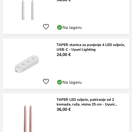
Na lageru
TAPER stanica za punjenje 4 LED svijeće,
USB-C - Uyuni Lighting
24,00 €
Na lageru
TAPER LED svijeće, pakiranje od 2
komada, ruža, visina 25 cm - Uyuni
Lighting
36,00 €