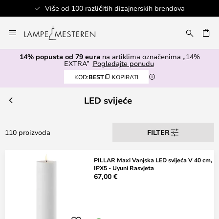
kih brendova
Sigurno plaćanje
Skip
to
I
Content
14% popusta od 79 eura
na artiklima označenima „14%
EXTRA”
Pogledajte ponudu
KOD:
BEST
KOPIRATI
LED svijeće
110 proizvoda
FILTER
PILLAR Maxi Vanjska LED svijeća V 40 cm,
IPX5 - Uyuni Rasvjeta
67,00 €