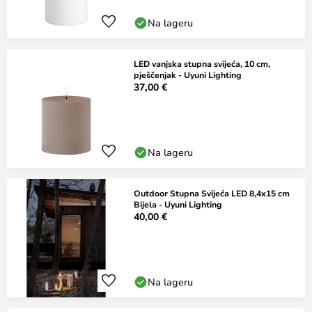
Na lageru
LED vanjska stupna svijeća, 10 cm,
pješčenjak - Uyuni Lighting
37,00 €
Na lageru
Outdoor Stupna Svijeća LED 8,4x15 cm
Bijela - Uyuni Lighting
40,00 €
Na lageru