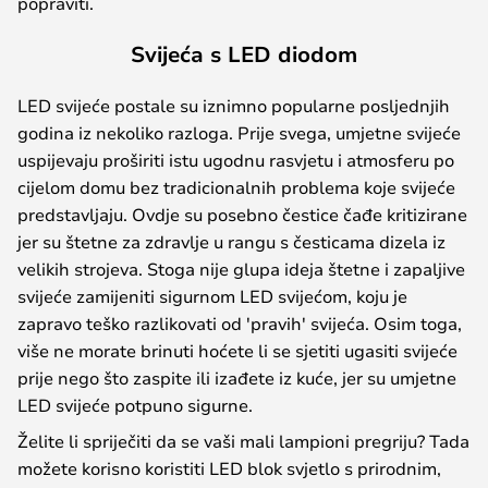
popraviti.
Svijeća s LED diodom
LED svijeće postale su iznimno popularne posljednjih
godina iz nekoliko razloga. Prije svega, umjetne svijeće
uspijevaju proširiti istu ugodnu rasvjetu i atmosferu po
cijelom domu bez tradicionalnih problema koje svijeće
predstavljaju. Ovdje su posebno čestice čađe kritizirane
jer su štetne za zdravlje u rangu s česticama dizela iz
velikih strojeva. Stoga nije glupa ideja štetne i zapaljive
svijeće zamijeniti sigurnom LED svijećom, koju je
zapravo teško razlikovati od 'pravih' svijeća. Osim toga,
više ne morate brinuti hoćete li se sjetiti ugasiti svijeće
prije nego što zaspite ili izađete iz kuće, jer su umjetne
LED svijeće potpuno sigurne.
Želite li spriječiti da se vaši mali lampioni pregriju? Tada
možete korisno koristiti LED blok svjetlo s prirodnim,