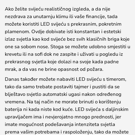
Ako želite svijeću realističnog izgleda, a da nije
nezdrava za unutarnju klimu ili vaše financije, tada
možete koristiti LED svijeću s prekrasnim, pokretnim
plamenom. Ovdje dobivate isti konstantan i estetski
izlaz svjetla kao kod svijeće bez svih klasičnih briga koje
one sa sobom nose. Stoga se možete udobno smjestiti u
krevetu ili na sofi dok ne zaspite i uživati u pogledu iz
prekrasnog svjetla koje dolazi na svoje kada padne
mrak, a da vas ne brine opasnost od požara.
Danas također možete nabaviti LED svijeću s timerom,
tako da samo trebate postaviti tajmer i pustiti da se
blještavo svjetlo automatski ugasi nakon određenog
vremena. Na taj način ne morate brinuti o korištenju
baterija ni kada niste kod kuće. LED svijeća s daljinskim
upravljačem ima i nevjerojatno mnogo prednosti, jer
imate mogućnost podešavanja intenziteta svjetla
prema vašim potrebama i raspoloženju, tako da možete