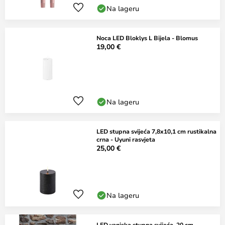
Na lageru
Noca LED Bloklys L Bijela - Blomus
19,00 €
Na lageru
LED stupna svijeća 7,8x10,1 cm rustikalna
crna - Uyuni rasvjeta
25,00 €
Na lageru
LED vanjska stupna svijeća, 20 cm,