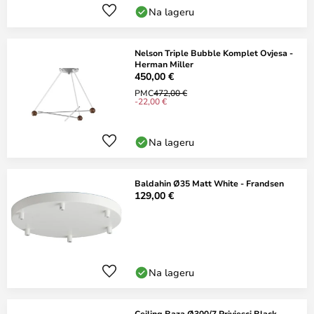
Na lageru
Nelson Triple Bubble Komplet Ovjesa -
Herman Miller
450,00 €
PMC
472,00 €
-22,00 €
Na lageru
Baldahin Ø35 Matt White - Frandsen
129,00 €
Na lageru
Ceiling Baza Ø300/7 Privjesci Black -