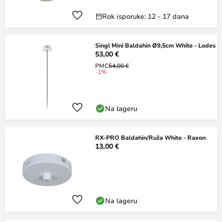
Rok isporuke: 12 - 17 dana
Singl Mini Baldahin Ø9,5cm White - Lodes
53,00 €
PMC
54,00 €
-1%
Na lageru
RX-PRO Baldahin/Ruža White - Raxon
13,00 €
Na lageru