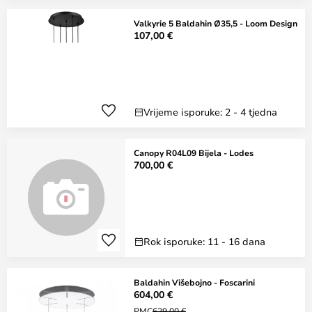
Valkyrie 5 Baldahin Ø35,5 - Loom Design
107,00 €
Vrijeme isporuke: 2 - 4 tjedna
Canopy R04L09 Bijela - Lodes
700,00 €
Rok isporuke: 11 - 16 dana
Baldahin Višebojno - Foscarini
604,00 €
PMC
629,00 €