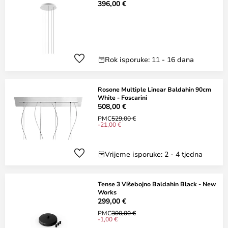
396,00 €
Rok isporuke: 11 - 16 dana
Rosone Multiple Linear Baldahin 90cm
White - Foscarini
508,00 €
PMC
529,00 €
-21,00 €
Vrijeme isporuke: 2 - 4 tjedna
Tense 3 Višebojno Baldahin Black - New
Works
299,00 €
PMC
300,00 €
-1,00 €