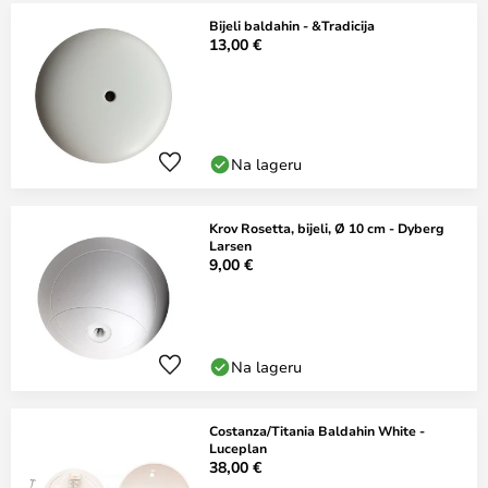
Bijeli baldahin - &Tradicija
13,00 €
Na lageru
Krov Rosetta, bijeli, Ø 10 cm - Dyberg
Larsen
9,00 €
Na lageru
Costanza/Titania Baldahin White -
Luceplan
38,00 €