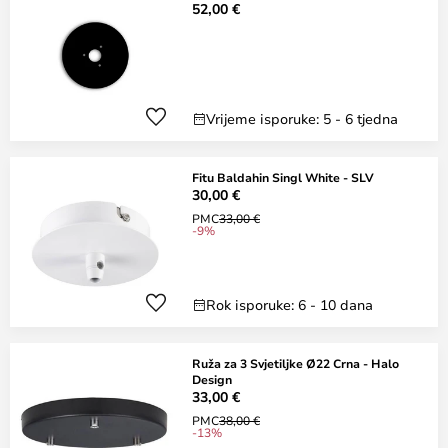
52,00 €
Vrijeme isporuke: 5 - 6 tjedna
Fitu Baldahin Singl White - SLV
30,00 €
PMC
33,00 €
-9%
Rok isporuke: 6 - 10 dana
Ruža za 3 Svjetiljke Ø22 Crna - Halo
Design
33,00 €
PMC
38,00 €
-13%