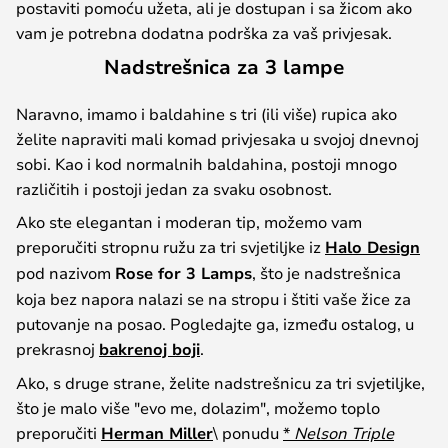
postaviti pomoću užeta, ali je dostupan i sa žicom ako
vam je potrebna dodatna podrška za vaš privjesak.
Nadstrešnica za 3 lampe
Naravno, imamo i baldahine s tri (ili više) rupica ako
želite napraviti mali komad privjesaka u svojoj dnevnoj
sobi. Kao i kod normalnih baldahina, postoji mnogo
različitih i postoji jedan za svaku osobnost.
Ako ste elegantan i moderan tip, možemo vam
preporučiti stropnu ružu za tri svjetiljke iz
Halo Design
pod nazivom
Rose for 3 Lamps
, što je nadstrešnica
koja bez napora nalazi se na stropu i štiti vaše žice za
putovanje na posao. Pogledajte ga, između ostalog, u
prekrasnoj
bakrenoj boji
.
Ako, s druge strane, želite nadstrešnicu za tri svjetiljke,
što je malo više "evo me, dolazim", možemo toplo
preporučiti
Herman Miller
\ ponudu
*
Nelson Triple