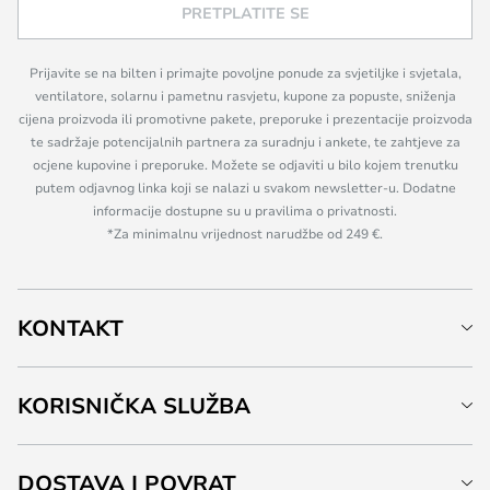
PRETPLATITE SE
Prijavite se na bilten i primajte povoljne ponude za svjetiljke i svjetala,
ventilatore, solarnu i pametnu rasvjetu, kupone za popuste, sniženja
cijena proizvoda ili promotivne pakete, preporuke i prezentacije proizvoda
te sadržaje potencijalnih partnera za suradnju i ankete, te zahtjeve za
ocjene kupovine i preporuke. Možete se odjaviti u bilo kojem trenutku
putem odjavnog linka koji se nalazi u svakom newsletter-u. Dodatne
informacije dostupne su u pravilima o privatnosti.
*Za minimalnu vrijednost narudžbe od 249 €.
KONTAKT
KORISNIČKA SLUŽBA
DOSTAVA I POVRAT