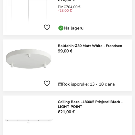
PMC
704,00 €
-28,00 €
Na lageru
Baldahin Ø30 Matt White - Frandsen
99,00 €
Rok isporuke: 13 - 18 dana
Ceiling Baza L1800/5 Privjesci Black -
LIGHT-POINT
621,00 €