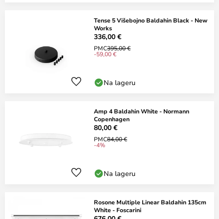
Tense 5 Višebojno Baldahin Black - New
Works
336,00 €
PMC
395,00 €
-59,00 €
Na lageru
Amp 4 Baldahin White - Normann
Copenhagen
80,00 €
PMC
84,00 €
-4%
Na lageru
Rosone Multiple Linear Baldahin 135cm
White - Foscarini
676,00 €