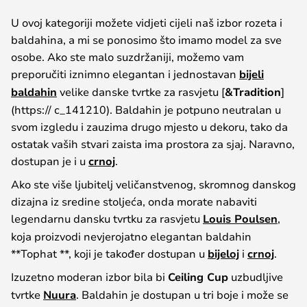
U ovoj kategoriji možete vidjeti cijeli naš izbor rozeta i
baldahina, a mi se ponosimo što imamo model za sve
osobe. Ako ste malo suzdržaniji, možemo vam
preporučiti iznimno elegantan i jednostavan
bijeli
baldahin
velike danske tvrtke za rasvjetu [
&Tradition
]
(https:// c_141210). Baldahin je potpuno neutralan u
svom izgledu i zauzima drugo mjesto u dekoru, tako da
ostatak vaših stvari zaista ima prostora za sjaj. Naravno,
dostupan je i u
crnoj
.
Ako ste više ljubitelj veličanstvenog, skromnog danskog
dizajna iz sredine stoljeća, onda morate nabaviti
legendarnu dansku tvrtku za rasvjetu
Louis Poulsen
,
koja proizvodi nevjerojatno elegantan baldahin
**Tophat **, koji je također dostupan u
bijeloj
i
crnoj
.
Izuzetno moderan izbor bila bi
Ceiling Cup
uzbudljive
tvrtke
Nuura
. Baldahin je dostupan u tri boje i može se