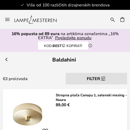
Više od 100 različitih dizajnerskih brendova
Skip
to
I
Content
16% popusta od 89 eura
na artiklima označenima „16%
EXTRA”
Pogledajte ponudu
KOD:
BEST
KOPIRATI
Baldahini
63 proizvoda
FILTER
Stropna ploča Canopy 1, satenski mesing -
Nuura
89,00 €