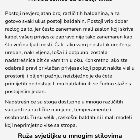
Postoji nevjerojatan broj različitih baldahina, a za
gotovo svaki ukus postoji baldahin. Postoji vrlo dobar
razlog za to, jer često zanemaren mali zaslon koji skriva
kabel vašeg privjeska zapravo nije tako zanemaren kao
što većina ljudi misli. Čak i ako vam je ostatak uređenja
uredan, nakrivljena, loša ili potpuno izostala
nadstrešnica bit će vam trn u oku. Konkretno, ako ste
odabrali pravi privlačan privjesak koji poput nakita visi u
prostoriji i plijeni pažnju, neizbježno je da ćete
primijetiti nedostaje li mu baldahin ili se čudno slaže s
postojećim jedan.
Nadstrešnice su stoga dostupne u mnogo različitih
varijanti za različite namjene, temperamente i
osobnosti. Tu su veliki, raskošni baldahini i mali modeli
koji neprimjetno vise sa stropa.
Ruža svjetiljke u mnogim stilovima