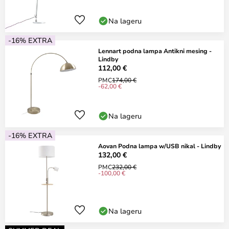
Na lageru
-16% EXTRA
Lennart podna lampa Antikni mesing -
Lindby
112,00 €
PMC
174,00 €
-62,00 €
Na lageru
-16% EXTRA
Aovan Podna lampa w/USB nikal - Lindby
132,00 €
PMC
232,00 €
-100,00 €
Na lageru