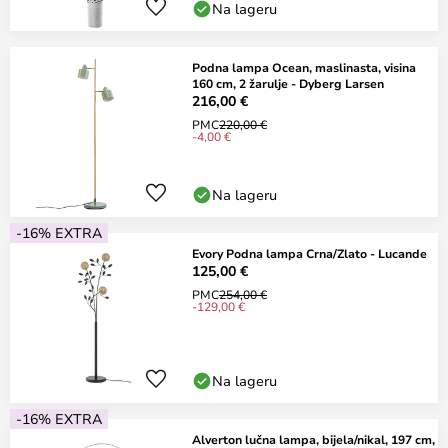
Na lageru
Podna lampa Ocean, maslinasta, visina
160 cm, 2 žarulje - Dyberg Larsen
216,00 €
PMC
220,00 €
-4,00 €
Na lageru
-16% EXTRA
Evory Podna lampa Crna/Zlato - Lucande
125,00 €
PMC
254,00 €
-129,00 €
Na lageru
-16% EXTRA
Alverton lučna lampa, bijela/nikal, 197 cm,