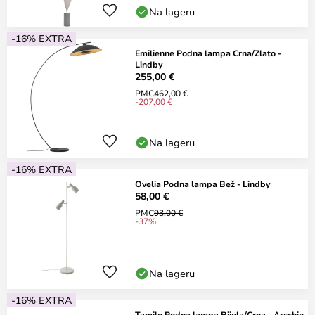
Na lageru
-16% EXTRA
Emilienne Podna lampa Crna/Zlato -
Lindby
255,00 €
PMC
462,00 €
-207,00 €
Na lageru
-16% EXTRA
Ovelia Podna lampa Bež - Lindby
58,00 €
PMC
93,00 €
-37%
Na lageru
-16% EXTRA
Tamilo Podna lampa Bijela/Crna - Arcchio