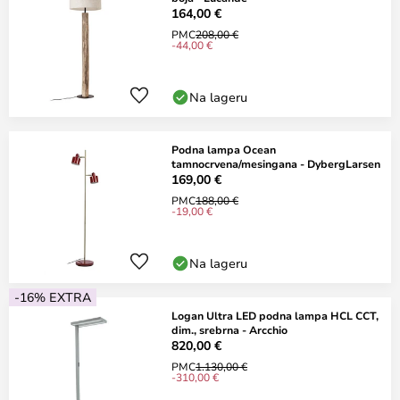
164,00 €
PMC
208,00 €
-44,00 €
Na lageru
Podna lampa Ocean
tamnocrvena/mesingana - DybergLarsen
169,00 €
PMC
188,00 €
-19,00 €
Na lageru
-16% EXTRA
Logan Ultra LED podna lampa HCL CCT,
dim., srebrna - Arcchio
820,00 €
PMC
1.130,00 €
-310,00 €