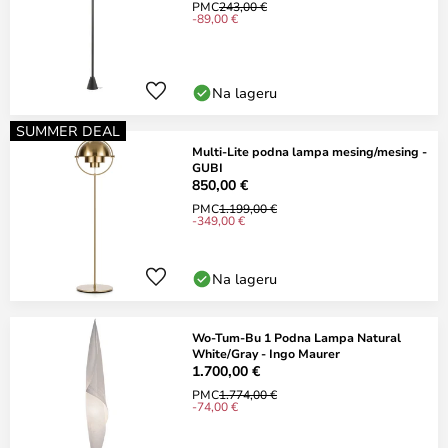
PMC
243,00 €
-89,00 €
Na lageru
SUMMER DEAL
Multi-Lite podna lampa mesing/mesing -
GUBI
850,00 €
PMC
1.199,00 €
-349,00 €
Na lageru
Wo-Tum-Bu 1 Podna Lampa Natural
White/Gray - Ingo Maurer
1.700,00 €
PMC
1.774,00 €
-74,00 €