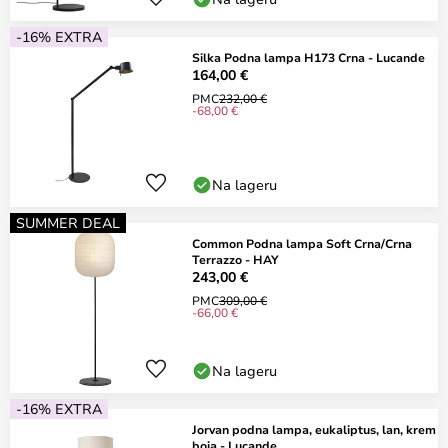
-16% EXTRA
Silka Podna lampa H173 Crna - Lucande
164,00 €
PMC
232,00 €
-68,00 €
Na lageru
SUMMER DEAL
Common Podna lampa Soft Crna/Crna
Terrazzo - HAY
243,00 €
PMC
309,00 €
-66,00 €
Na lageru
-16% EXTRA
Jorvan podna lampa, eukaliptus, lan, krem
boja - Lucande