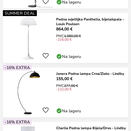
Na lageru
SUMMER DEAL
Podna svjetiljka Panthella, bijela/opala -
Louis Poulsen
864,00 €
PMC
1.080,00 €
-216,00 €
Na lageru
-16% EXTRA
Jonera Podna lampa Crna/Zlato - Lindby
155,00 €
PMC
277,00 €
-122,00 €
Na lageru
-16% EXTRA
Charlia Podna lampa Bijela/Drvo - Lindby