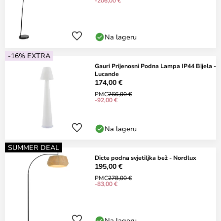
-206,00 €
Na lageru
-16% EXTRA
Gauri Prijenosni Podna Lampa IP44 Bijela -
Lucande
174,00 €
PMC
266,00 €
-92,00 €
Na lageru
SUMMER DEAL
Dicte podna svjetiljka bež - Nordlux
195,00 €
PMC
278,00 €
-83,00 €
Na lageru