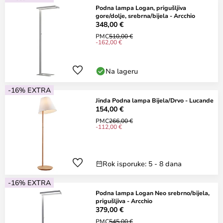
Podna lampa Logan, prigušljiva
gore/dolje, srebrna/bijela - Arcchio
348,00 €
PMC
510,00 €
-162,00 €
Na lageru
-16% EXTRA
Jinda Podna lampa Bijela/Drvo - Lucande
154,00 €
PMC
266,00 €
-112,00 €
Rok isporuke: 5 - 8 dana
-16% EXTRA
Podna lampa Logan Neo srebrno/bijela,
prigušljiva - Arcchio
379,00 €
PMC
545,00 €