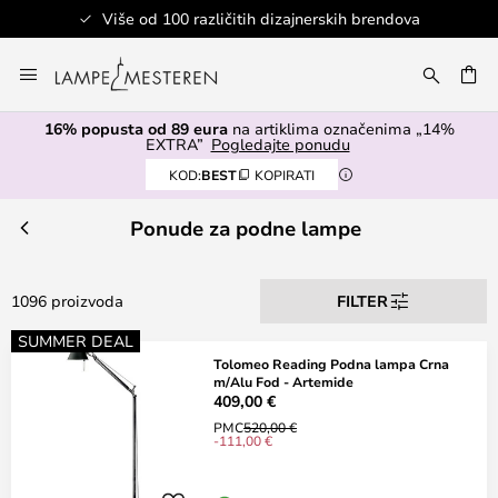
ndova
Sigurno plaćanje
Skip
to
I
Content
16% popusta od 89 eura
na artiklima označenima „14%
EXTRA”
Pogledajte ponudu
KOD:
BEST
KOPIRATI
Ponude za podne lampe
1096 proizvoda
FILTER
SUMMER DEAL
Tolomeo Reading Podna lampa Crna
m/Alu Fod - Artemide
409,00 €
PMC
520,00 €
-111,00 €