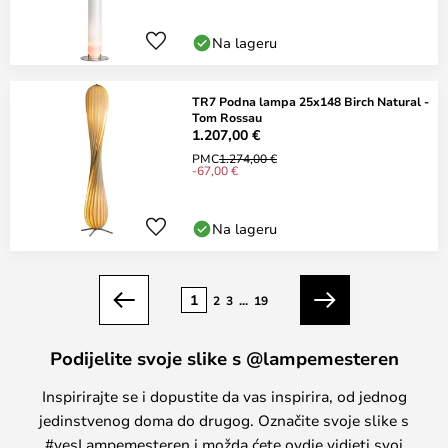
Na lageru
TR7 Podna lampa 25x148 Birch Natural -
Tom Rossau
1.207,00 €
PMC
1.274,00 €
-67,00 €
Na lageru
Stranica
1
2
3
...
19
Prethodno
Sljedeći
Podijelite svoje slike s @lampemesteren
Inspirirajte se i dopustite da vas inspirira, od jednog
jedinstvenog doma do drugog. Označite svoje slike s
#yesLampemesteren i možda ćete ovdje vidjeti svoj