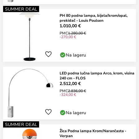
SUMMER DEAL
PH 80 podna lampa, bijela/krom/opal,
prekidač - Louis Poulsen
1.010,00 €
PMC
1.280,00 €
-270,00 €
Na lageru
LED podna lučna lampa Arco, krom, visina
240 cm - FLOS
2.512,00 €
PMC
2.836,00 €
-324,00 €
Na lageru
SUMMER DEAL
Žica Podna lampa Krom/Narančasta -
Verpan