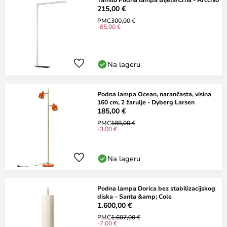
215,00 €
PMC
300,00 €
-85,00 €
Na lageru
Podna lampa Ocean, narančasta, visina
160 cm, 2 žarulje - Dyberg Larsen
185,00 €
PMC
188,00 €
-3,00 €
Na lageru
Podna lampa Dorica bez stabilizacijskog
diska – Santa &amp; Cole
1.600,00 €
PMC
1.607,00 €
-7,00 €