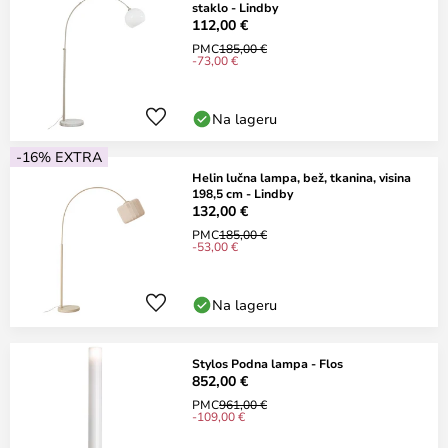
staklo - Lindby
112,00 €
PMC
185,00 €
-73,00 €
Na lageru
-16% EXTRA
Helin lučna lampa, bež, tkanina, visina
198,5 cm - Lindby
132,00 €
PMC
185,00 €
-53,00 €
Na lageru
Stylos Podna lampa - Flos
852,00 €
PMC
961,00 €
-109,00 €