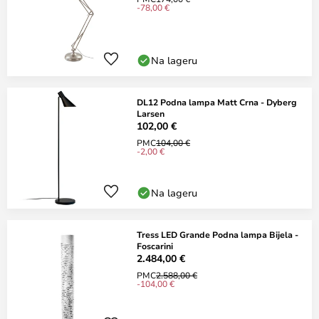
-78,00 €
Na lageru
DL12 Podna lampa Matt Crna - Dyberg
Larsen
102,00 €
PMC
104,00 €
-2,00 €
Na lageru
Tress LED Grande Podna lampa Bijela -
Foscarini
2.484,00 €
PMC
2.588,00 €
-104,00 €