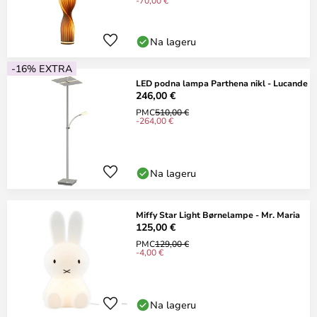
-70,00 €
Na lageru
-16% EXTRA
LED podna lampa Parthena nikl - Lucande
246,00 €
PMC
510,00 €
-264,00 €
Na lageru
Miffy Star Light Børnelampe - Mr. Maria
125,00 €
PMC
129,00 €
-4,00 €
Na lageru