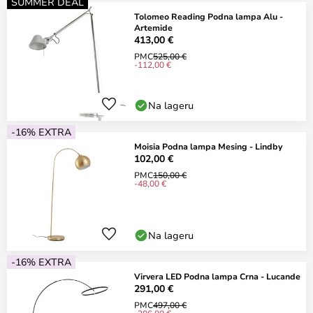
SUMMER DEAL
Tolomeo Reading Podna lampa Alu -
Artemide
413,00 €
PMC
525,00 €
-112,00 €
Na lageru
-16% EXTRA
Moisia Podna lampa Mesing - Lindby
102,00 €
PMC
150,00 €
-48,00 €
Na lageru
-16% EXTRA
Virvera LED Podna lampa Crna - Lucande
291,00 €
PMC
497,00 €