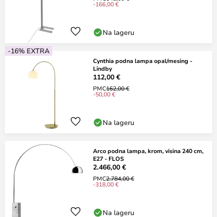
-166,00 €
Na lageru
-16% EXTRA
Cynthia podna lampa opal/mesing -
Lindby
112,00 €
PMC
162,00 €
-50,00 €
Na lageru
Arco podna lampa, krom, visina 240 cm,
E27 - FLOS
2.466,00 €
PMC
2.784,00 €
-318,00 €
Na lageru