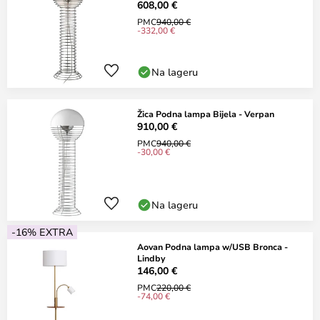
608,00 €
PMC
940,00 €
-332,00 €
Na lageru
Žica Podna lampa Bijela - Verpan
910,00 €
PMC
940,00 €
-30,00 €
Na lageru
-16% EXTRA
Aovan Podna lampa w/USB Bronca -
Lindby
146,00 €
PMC
220,00 €
-74,00 €