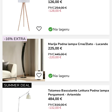
126,00 €
PMC
254,00 €
-128,00 €
Na lageru
-16% EXTRA
Marija Podna lampa Crna/Zlato - Lucande
225,00 €
PMC
445,00 €
-220,00 €
Na lageru
SUMMER DEAL
Tolomeo Basculante Lettura Podna lampa
Pergament - Artemide
484,00 €
PMC
616,00 €
-132,00 €