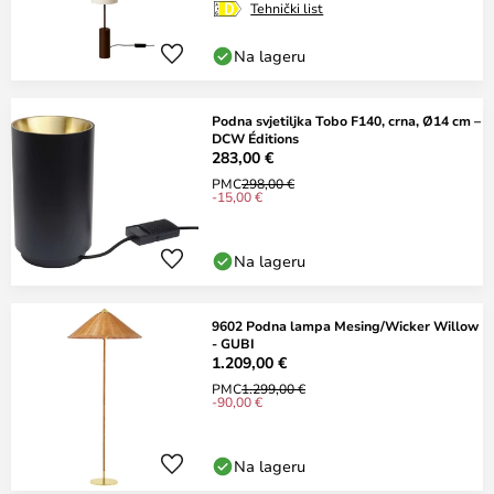
Tehnički list
Na lageru
Podna svjetiljka Tobo F140, crna, Ø14 cm –
DCW Éditions
283,00 €
PMC
298,00 €
-15,00 €
Na lageru
9602 Podna lampa Mesing/Wicker Willow
- GUBI
1.209,00 €
PMC
1.299,00 €
-90,00 €
Na lageru