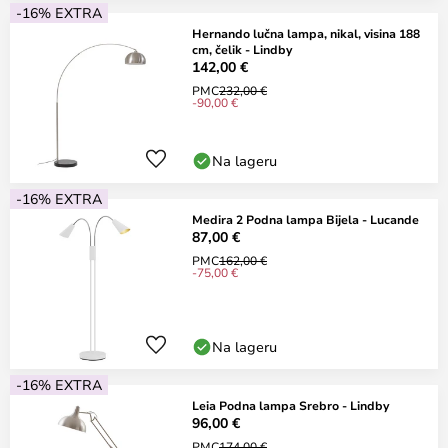
-16% EXTRA
Hernando lučna lampa, nikal, visina 188
cm, čelik - Lindby
142,00 €
PMC
232,00 €
-90,00 €
Na lageru
-16% EXTRA
Medira 2 Podna lampa Bijela - Lucande
87,00 €
PMC
162,00 €
-75,00 €
Na lageru
-16% EXTRA
Leia Podna lampa Srebro - Lindby
96,00 €
PMC
174,00 €