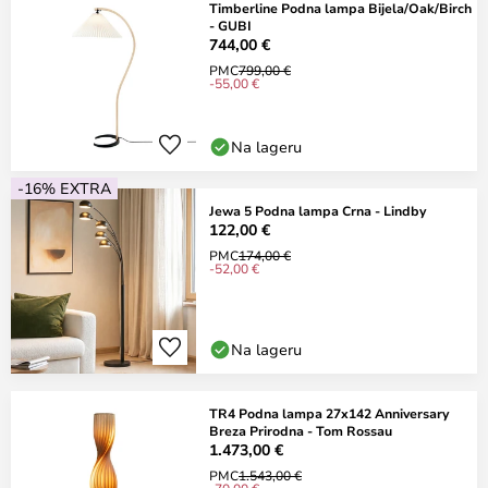
Timberline Podna lampa Bijela/Oak/Birch
- GUBI
744,00 €
PMC
799,00 €
-55,00 €
Na lageru
-16% EXTRA
Jewa 5 Podna lampa Crna - Lindby
122,00 €
PMC
174,00 €
-52,00 €
Na lageru
TR4 Podna lampa 27x142 Anniversary
Breza Prirodna - Tom Rossau
1.473,00 €
PMC
1.543,00 €