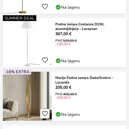
Na lageru
SUMMER DEAL
Podna lampa Costanza D13ti,
aluminij/bijela - Luceplan
367,00 €
PMC
525,00 €
-158,00 €
Na lageru
-16% EXTRA
Marija Podna lampa Zlato/Srebro -
Lucande
205,00 €
PMC
405,00 €
-200,00 €
Na lageru