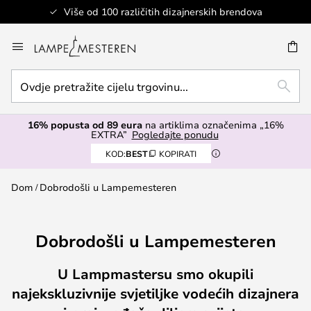
Više od 100 različitih dizajnerskih brendova
Skip
to
I
Content
Ovdje
TRAŽ
pretražite
cijelu
16% popusta od 89 eura
na artiklima označenima „16%
trgovinu...
EXTRA”
Pogledajte ponudu
KOD:
BEST
KOPIRATI
Dom
Dobrodošli u Lampemesteren
Dobrodošli u Lampemesteren
U Lampmastersu smo okupili
najekskluzivnije svjetiljke vodećih dizajnera