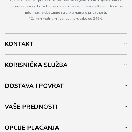
putem odjavnog linka koji se nalazi u svakom newsletter-u. Dodatne
informacije dostupne su u pravilima o privatnosti.
*Za minimalnu vrijednost narudžbe od 249 €.
KONTAKT
KORISNIČKA SLUŽBA
DOSTAVA I POVRAT
VAŠE PREDNOSTI
OPCIJE PLAĆANJA