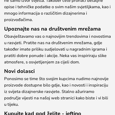
ne samo izvor svjetla. Također ćete pronaći detaljne
opise i tehničke podatke o svim našim svjetiljkama, kao i
mnogo informacija o različitim dizajnerima i
proizvođačima.
Upoznajte nas na društvenim mrežama
Obavještavamo vas o najnovijim trendovima i novostima
u rasvjeti. Pratite nas na društvenim mrežama, gdje
također imate priliku sudjelovati u nagradnim igrama i
pratiti dobre ponude i akcije. Neka vas inspiriraju slike
atmosfere, s osvjetljenjem za cijeli dom.
Novi dolasci
Ponosimo se time što svojim kupcima nudimo najnovije
proizvode dostupne bilo gdje, kao i novosti i inspiraciju
iz svijeta dizajnerske rasvjete. Stalno ažuriramo
područje vijesti na našoj web stranici kako biste i vi bili
u tijeku.
Kupujte kad god želite - jeftino