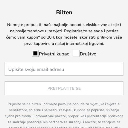
Bilten
Nemojte propustiti naše najbolje ponude, ekskluzivne akcije i
najnovije trendove u rasvjeti. Registrirajte se sada i poslat
ćemo vam kupon* od 20 € koji možete iskoristiti prilikom vaše
prve kupovine u našoj internetskoj trgovini.
Privatni kupac
Društvo
PRETPLATITE SE
Prijavite se na bilten i primajte povoljne ponude za svjetiljke i svjetala,
ventilatore, solarnu i pametnu rasvjetu, kupone za popuste, sniženja
cijena proizvoda ili promotivne pakete, preporuke i prezentacije proizvoda
te sadržaje potencijalnih partnera za suradnju i ankete, te zahtjeve za
ocjene kupovine i preporuke. Možete se odjaviti u bilo kojem trenutku