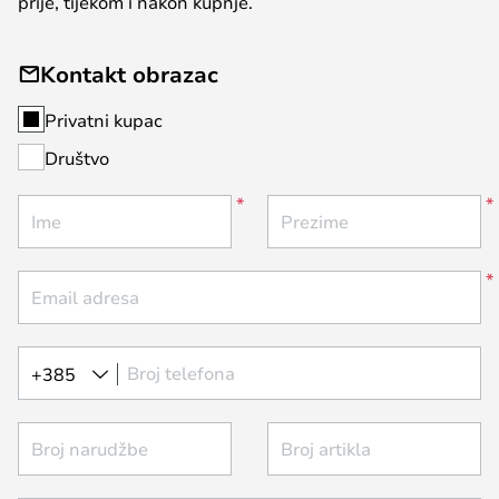
prije, tijekom i nakon kupnje.
Kontakt obrazac
Privatni kupac
Društvo
Ime
Prezime
Email adresa
Broj telefona
+385
Broj narudžbe
Broj artikla