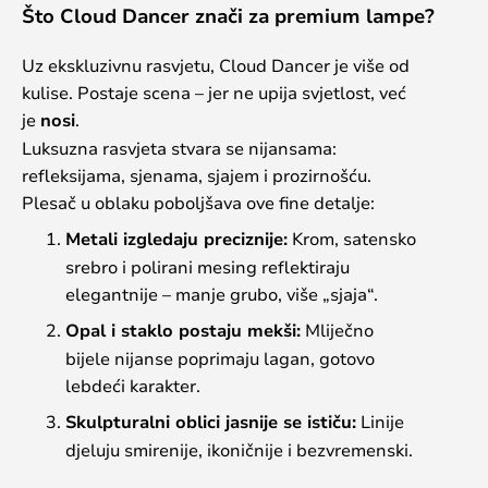
Što Cloud Dancer znači za premium lampe?
Uz ekskluzivnu rasvjetu, Cloud Dancer je više od
kulise. Postaje scena – jer ne upija svjetlost, već
je
nosi
.
Luksuzna rasvjeta stvara se nijansama:
refleksijama, sjenama, sjajem i prozirnošću.
Plesač u oblaku poboljšava ove fine detalje:
Metali izgledaju preciznije:
Krom, satensko
srebro i polirani mesing reflektiraju
elegantnije – manje grubo, više „sjaja“.
Opal i staklo postaju mekši:
Mliječno
bijele nijanse poprimaju lagan, gotovo
lebdeći karakter.
Skulpturalni oblici jasnije se ističu:
Linije
djeluju smirenije, ikoničnije i bezvremenski.