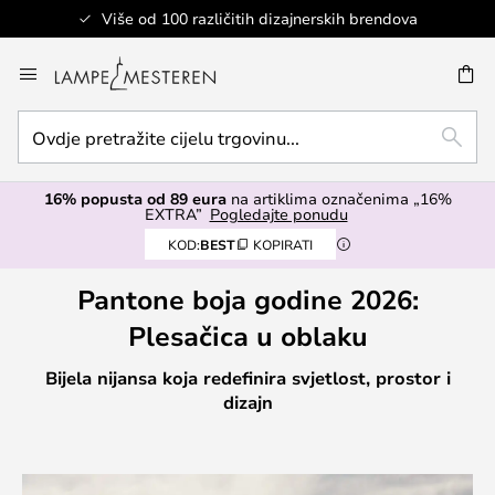
Više od 100 različitih dizajnerskih brendova
Skip
to
I
Content
Ovdje
TRAŽ
pretražite
cijelu
16% popusta od 89 eura
na artiklima označenima „16%
trgovinu...
EXTRA”
Pogledajte ponudu
KOD:
BEST
KOPIRATI
Pantone boja godine 2026:
Plesačica u oblaku
Bijela nijansa koja redefinira svjetlost, prostor i
dizajn