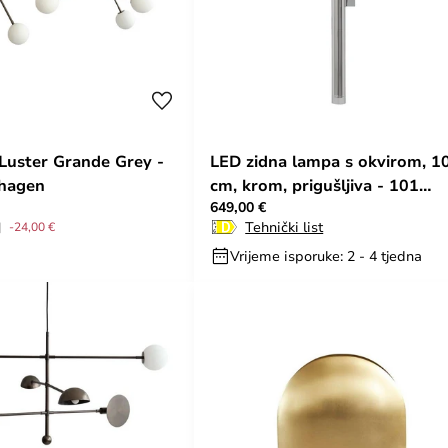
Luster Grande Grey -
LED zidna lampa s okvirom, 1
hagen
cm, krom, prigušljiva - 101
649,00 €
Copenhagen
Tehnički list
-24,00 €
Vrijeme isporuke: 2 - 4 tjedna