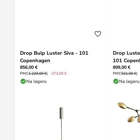
Drop Bulp Luster Siva - 101
Drop Luste
Copenhagen
101 Copen
856,00 €
899,00 €
PMC
1.229,00 €
-373,00 €
PMC
921,00 €
Na lageru
Na lageru