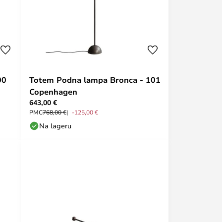
00
Totem Podna lampa Bronca - 101
Copenhagen
643,00 €
PMC
768,00 €
-125,00 €
Na lageru