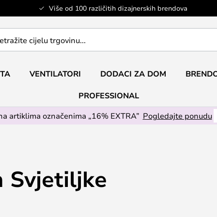
Više od 100 različitih dizajnerskih brendova
ETA
VENTILATORI
DODACI ZA DOM
BRENDO
PROFESSIONAL
na artiklima označenima „16% EXTRA”
Pogledajte ponudu
Svjetiljke