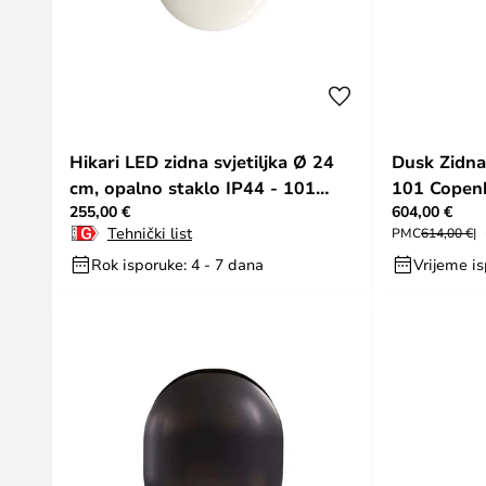
Hikari LED zidna svjetiljka Ø 24
Dusk Zidna
cm, opalno staklo IP44 - 101
101 Copen
255,00 €
604,00 €
Copenhagen
Tehnički list
PMC
614,00 €
Rok isporuke: 4 - 7 dana
Vrijeme is