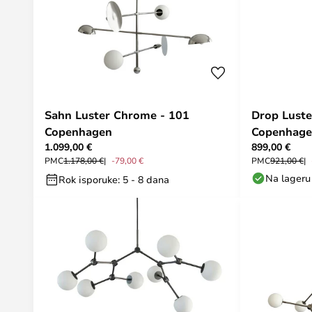
Sahn Luster Chrome - 101
Drop Luste
Copenhagen
Copenhag
1.099,00 €
899,00 €
PMC
1.178,00 €
-79,00 €
PMC
921,00 €
Na lageru
Rok isporuke: 5 - 8 dana