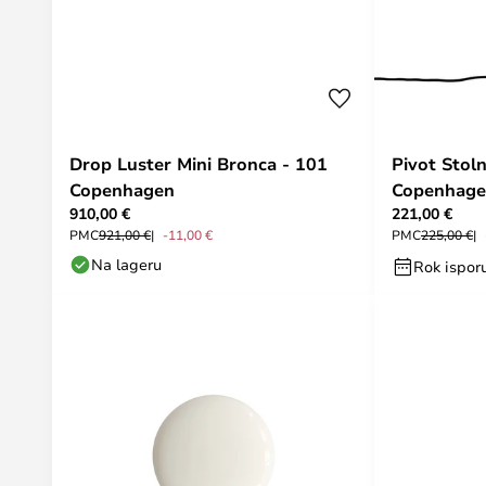
Drop Luster Mini Bronca - 101
Pivot Stol
Copenhagen
Copenhag
910,00 €
221,00 €
PMC
921,00 €
-11,00 €
PMC
225,00 €
Na lageru
Rok isporu