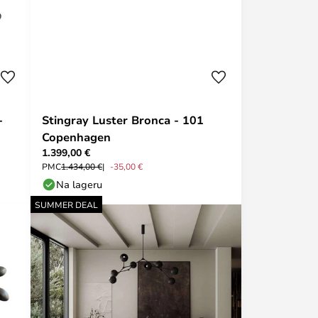
-
Stingray Luster Bronca - 101
Copenhagen
1.399,00 €
PMC
1.434,00 €
-35,00 €
Na lageru
SUMMER DEAL