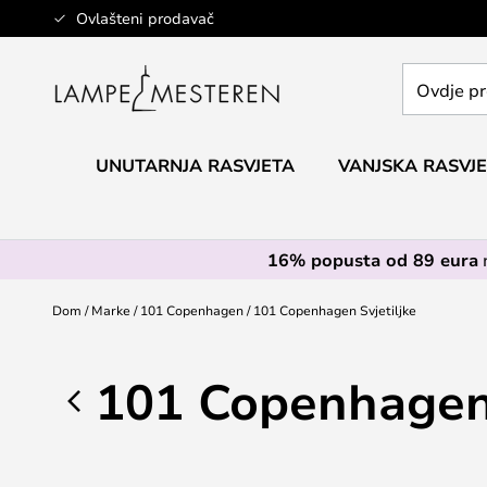
Skip
Ovlašteni prodavač
to
Content
Ovdje
pretražite
cijelu
trgovinu...
UNUTARNJA RASVJETA
VANJSKA RASVJ
16% popusta od 89 eura
Dom
Marke
101 Copenhagen
101 Copenhagen Svjetiljke
101 Copenhagen 