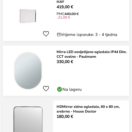
HAY
419,00 €
PMC
440,00 €
-21,00 €
Vrijeme isporuke: 3 - 4 tjedna
Mirra LED osvijetljeno ogledalo IP44 Dim.
CCT ovalno - Paulmann
330,00 €
Na lageru
HDMirror zidno ogledalo, 60 x 80 cm,
srebrno - House Doctor
180,00 €