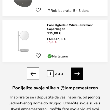
Rok isporuke: 5 - 8 dana
Pose Ogledalo White - Normann
Copenhagen
135,00 €
PMC
142,00 €
-7,00 €
Na lageru
Stranica
1
2
3
4
Prethodno
Sljedeći
Podijelite svoje slike s @lampemesteren
Inspirirajte se i dopustite da vas inspirira, od jednog
jedinstvenog doma do drugog. Označite svoje slike s
#yesLampemesteren i možda ćete ovdje vidjeti svoj