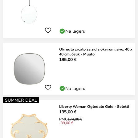
Na lageru
Okruglo zrcalo za zid s okvirom, sivo, 40 x
40 cm, čelik - Muuto
195,00 €
Na lageru
SUMMER DEAL
Liberty Woman Ogledalo Gold - Seletti
135,00 €
PMC
174,00 €
-39,00 €