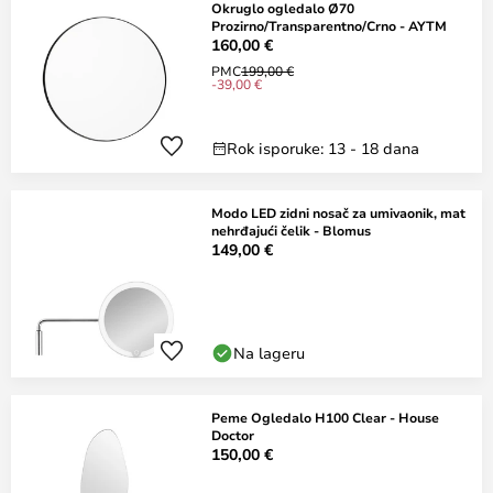
Okruglo ogledalo Ø70
Prozirno/Transparentno/Crno - AYTM
160,00 €
PMC
199,00 €
-39,00 €
Rok isporuke: 13 - 18 dana
Modo LED zidni nosač za umivaonik, mat
nehrđajući čelik - Blomus
149,00 €
Na lageru
Peme Ogledalo H100 Clear - House
Doctor
150,00 €