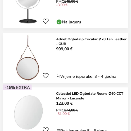
PMC
149,00 €
-8,00 €
Na lageru
Adnet Ogledalo Circular Ø70 Tan Leather
- GUBI
999,00 €
Vrijeme isporuke: 3 - 4 tjedna
-16% EXTRA
Celestiel LED Ogledalo Round Ø60 CCT
Mirror - Lucande
123,00 €
PMC
174,00 €
-51,00 €
Rok isporuke: 5 - 8 dana