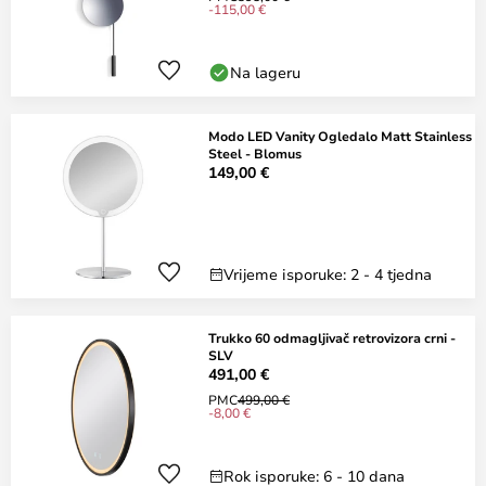
-115,00 €
Na lageru
Modo LED Vanity Ogledalo Matt Stainless
Steel - Blomus
149,00 €
Vrijeme isporuke: 2 - 4 tjedna
Trukko 60 odmagljivač retrovizora crni -
SLV
491,00 €
PMC
499,00 €
-8,00 €
Rok isporuke: 6 - 10 dana