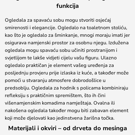
funkcija
Ogledala za spavaću sobu mogu stvoriti osjećaj
smirenosti i elegancije. Ogledalo na toaletnom stoliću,
kao što je ogledalo za šminkanje, mnogi moraju imati jer
osigurava namjenski prostor za osobnu njegu. Izdužena
ogledala mogu spavaću sobu učiniti prostranijom i
svjetlijom te lakše vidjeti cijelu vašu figuru. Ulazno
ogledalo praktičan je element vašeg uređenja za
posljednju provjeru prije izlaska iz kuće, a također može
pomoći u stvaranju atmosfere dobrodošlice u
predsoblju. Ogledala za hodnik s policama kombiniraju
refleksiju s praktičnim spremištem, što ih čini
višenamjenskim komadima namještaja. Ovalna ili
nakošena ogledala također mogu biti zabavan element
koji može djelovati kao jedinstvena žarišna točka.
Materijali i okviri – od drveta do mesinga