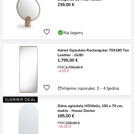
239,00 €
Na lageru
Adnet Ogledalo Rectangular 70X180 Tan
Leather - GUBI
1.795,00 €
PMC
1.799,00 €
-4,00 €
Vrijeme isporuke: 3 - 4 tjedna
SUMMER DEAL
Zidno ogledalo HDWalls, 150 x 70 cm,
staklo - House Doctor
185,00 €
PMC
230,00 €
-45,00 €