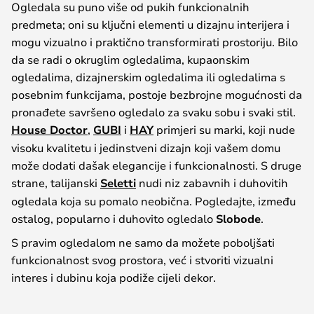
Ogledala su puno više od pukih funkcionalnih
predmeta; oni su ključni elementi u dizajnu interijera i
mogu vizualno i praktično transformirati prostoriju. Bilo
da se radi o okruglim ogledalima, kupaonskim
ogledalima, dizajnerskim ogledalima ili ogledalima s
posebnim funkcijama, postoje bezbrojne mogućnosti da
pronađete savršeno ogledalo za svaku sobu i svaki stil.
House Doctor
,
GUBI
i
HAY
primjeri su marki, koji nude
visoku kvalitetu i jedinstveni dizajn koji vašem domu
može dodati dašak elegancije i funkcionalnosti. S druge
strane, talijanski
Seletti
nudi niz zabavnih i duhovitih
ogledala koja su pomalo neobična. Pogledajte, između
ostalog, popularno i duhovito ogledalo
Slobode
.
S pravim ogledalom ne samo da možete poboljšati
funkcionalnost svog prostora, već i stvoriti vizualni
interes i dubinu koja podiže cijeli dekor.