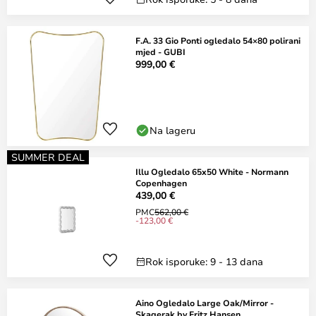
F.A. 33 Gio Ponti ogledalo 54×80 polirani
mjed - GUBI
999,00 €
Na lageru
SUMMER DEAL
Illu Ogledalo 65x50 White - Normann
Copenhagen
439,00 €
PMC
562,00 €
-123,00 €
Rok isporuke: 9 - 13 dana
Aino Ogledalo Large Oak/Mirror -
Skagerak by Fritz Hansen