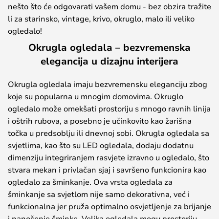
nešto što će odgovarati vašem domu - bez obzira tražite
li za starinsko, vintage, krivo, okruglo, malo ili veliko
ogledalo!
Okrugla ogledala – bezvremenska
elegancija u dizajnu interijera
Okrugla ogledala imaju bezvremensku eleganciju zbog
koje su popularna u mnogim domovima. Okruglo
ogledalo može omekšati prostoriju s mnogo ravnih linija
i oštrih rubova, a posebno je učinkovito kao žarišna
točka u predsoblju ili dnevnoj sobi. Okrugla ogledala sa
svjetlima, kao što su LED ogledala, dodaju dodatnu
dimenziju integriranjem rasvjete izravno u ogledalo, što
stvara mekan i privlačan sjaj i savršeno funkcionira kao
ogledalo za šminkanje. Ova vrsta ogledala za
šminkanje sa svjetlom nije samo dekorativna, već i
funkcionalna jer pruža optimalno osvjetljenje za brijanje
i nanošenje šminke. Velika ogledala mogu prostoriju