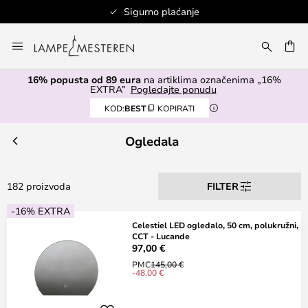
Sigurno plaćanje
Skip
to
I
Content
16% popusta od 89 eura
na artiklima označenima „16%
EXTRA”
Pogledajte ponudu
KOD:
BEST
KOPIRATI
Ogledala
182 proizvoda
FILTER
-16% EXTRA
Celestiel LED ogledalo, 50 cm, polukružni,
CCT - Lucande
97,00 €
PMC
145,00 €
-48,00 €