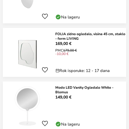
Na lageru
FOLIA zidno ogledalo, visina 45 cm, staklo
- ferm LIVING
169,00 €
PMC
179,00 €
-10,00 €
Rok isporuke: 12 - 17 dana
Modo LED Vanity Ogledalo White -
Blomus
149,00 €
Na lageru