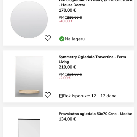
- House Doctor
170,00 €
PMC
210,00 €
-40,00 €
Na lageru
Symmetry Ogledalo Travertine - Ferm
Living
219,00 €
PMC
221,00 €
-2,00 €
Rok isporuke: 12 - 17 dana
Pravokutno ogledalo 50x70 Crno - Moebe
134,00 €