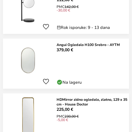
PMC
142,00 €
-30,00 €
Rok isporuke: 9 - 13 dana
Angui Ogledalo H100 Srebro - AYTM
379,00 €
Na lageru
HDMirror zidno ogledalo, zlatno, 129 x 35
cm - House Doctor
225,00 €
PMC
230,00 €
-5,00 €