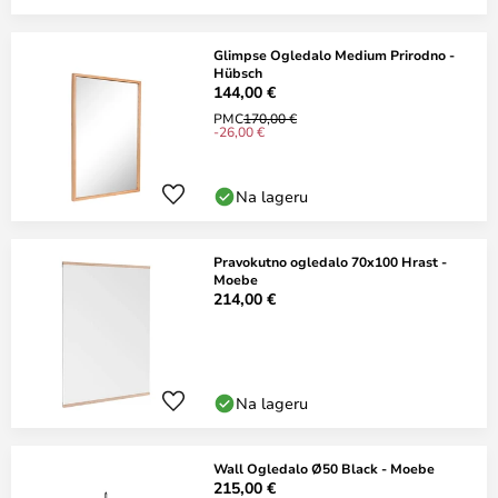
Glimpse Ogledalo Medium Prirodno -
Hübsch
144,00 €
PMC
170,00 €
-26,00 €
Na lageru
Pravokutno ogledalo 70x100 Hrast -
Moebe
214,00 €
Na lageru
Wall Ogledalo Ø50 Black - Moebe
215,00 €