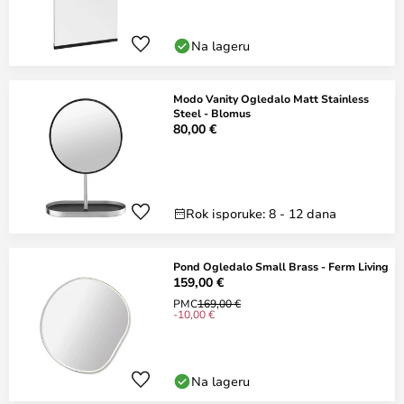
Na lageru
Modo Vanity Ogledalo Matt Stainless
Steel - Blomus
80,00 €
Rok isporuke: 8 - 12 dana
Pond Ogledalo Small Brass - Ferm Living
159,00 €
PMC
169,00 €
-10,00 €
Na lageru