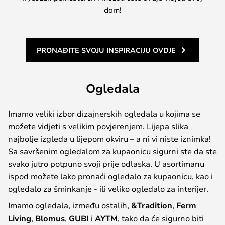
dom!
PRONAĐITE SVOJU INSPIRACIJU OVDJE
Ogledala
Imamo veliki izbor dizajnerskih ogledala u kojima se
možete vidjeti s velikim povjerenjem. Lijepa slika
najbolje izgleda u lijepom okviru – a ni vi niste iznimka!
Sa savršenim ogledalom za kupaonicu sigurni ste da ste
svako jutro potpuno svoji prije odlaska. U asortimanu
ispod možete lako pronaći ogledalo za kupaonicu, kao i
ogledalo za šminkanje - ili veliko ogledalo za interijer.
Imamo ogledala, između ostalih,
&Tradition
,
Ferm
Living
,
Blomus
,
GUBI
i
AYTM
, tako da će sigurno biti