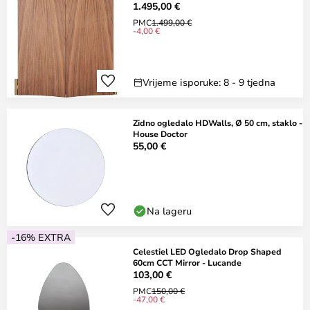
1.495,00 €
PMC
1.499,00 €
-4,00 €
Vrijeme isporuke: 8 - 9 tjedna
Zidno ogledalo HDWalls, Ø 50 cm, staklo -
House Doctor
55,00 €
Na lageru
-16% EXTRA
Celestiel LED Ogledalo Drop Shaped
60cm CCT Mirror - Lucande
103,00 €
PMC
150,00 €
-47,00 €