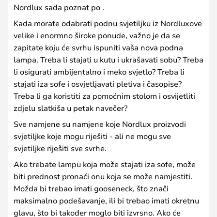
Nordlux sada poznat po .
Kada morate odabrati podnu svjetiljku iz Nordluxove
velike i enormno široke ponude, važno je da se
zapitate koju će svrhu ispuniti vaša nova podna
lampa. Treba li stajati u kutu i ukrašavati sobu? Treba
li osigurati ambijentalno i meko svjetlo? Treba li
stajati iza sofe i osvjetljavati pletiva i časopise?
Treba li ga koristiti za pomoćnim stolom i osvijetliti
zdjelu slatkiša u petak navečer?
Sve namjene su namjene koje Nordlux proizvodi
svjetiljke koje mogu riješiti - ali ne mogu sve
svjetiljke riješiti sve svrhe.
Ako trebate lampu koja može stajati iza sofe, može
biti prednost pronaći onu koja se može namjestiti.
Možda bi trebao imati gooseneck, što znači
maksimalno podešavanje, ili bi trebao imati okretnu
glavu, što bi također moglo biti izvrsno. Ako će