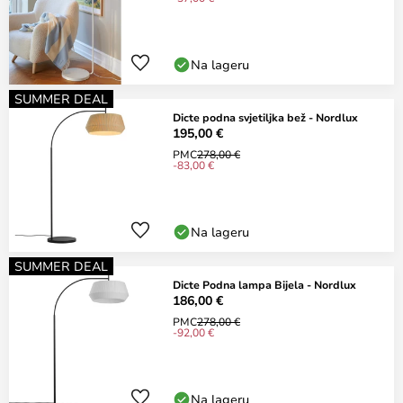
Na lageru
SUMMER DEAL
Dicte podna svjetiljka bež - Nordlux
195,00 €
PMC
278,00 €
-83,00 €
Na lageru
SUMMER DEAL
Dicte Podna lampa Bijela - Nordlux
186,00 €
PMC
278,00 €
-92,00 €
Na lageru