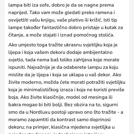
lampa biti iza sofe, dobro je da se nagne prema
naprijed. Tako vam može gledati preko ramena i
osvijetliti vašu knjigu, vaše pletivo ili križić. Isti tip
lampe također fantastično dobro pristaje u kutak za
čitanje, a može stajati i iznad pomoćnog stolića.
Ako umjesto toga tražite ukrasnu svjetiljku koja je
lijepa i koja vašem dekoru dodaje ambijentalno
svjetlo, tada nema baš toliko zahtjeva koje morate
ispuniti. Najvažnije je da odaberete lampu za koju
mislite da je lijepa i koja se uklapa u vaš dekor. Ako
živite moderno, možda ćete morati potražiti svjetiljku
koja je minimalističkog izraza i koja ne koristi previše
boja. Ako živite klasičnije, model od mesinga ili
bakra mogao bi biti bolji. Bez obzira na to, sigurni
smo da u Nordluxu postoji upravo ono što tražite - a
moramo zapamtiti da kontrast samo doprinosi
dekoru; na primjer, klasična mjedena svjetiljka u