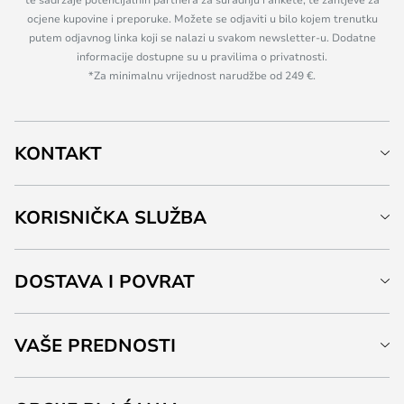
ocjene kupovine i preporuke. Možete se odjaviti u bilo kojem trenutku
putem odjavnog linka koji se nalazi u svakom newsletter-u. Dodatne
informacije dostupne su u pravilima o privatnosti.
*Za minimalnu vrijednost narudžbe od 249 €.
KONTAKT
KORISNIČKA SLUŽBA
DOSTAVA I POVRAT
VAŠE PREDNOSTI