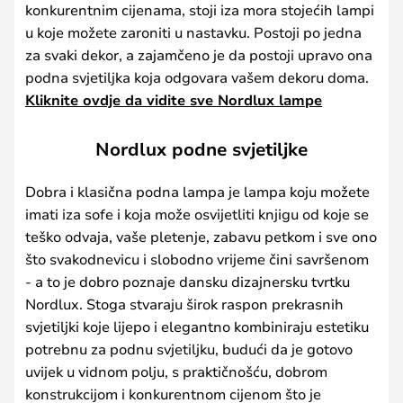
konkurentnim cijenama, stoji iza mora stojećih lampi
u koje možete zaroniti u nastavku. Postoji po jedna
za svaki dekor, a zajamčeno je da postoji upravo ona
podna svjetiljka koja odgovara vašem dekoru doma.
Kliknite ovdje da vidite sve Nordlux lampe
Nordlux podne svjetiljke
Dobra i klasična podna lampa je lampa koju možete
imati iza sofe i koja može osvijetliti knjigu od koje se
teško odvaja, vaše pletenje, zabavu petkom i sve ono
što svakodnevicu i slobodno vrijeme čini savršenom
- a to je dobro poznaje dansku dizajnersku tvrtku
Nordlux. Stoga stvaraju širok raspon prekrasnih
svjetiljki koje lijepo i elegantno kombiniraju estetiku
potrebnu za podnu svjetiljku, budući da je gotovo
uvijek u vidnom polju, s praktičnošću, dobrom
konstrukcijom i konkurentnom cijenom što je