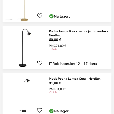
Na lageru
Podna lampa Ray, crna, za jednu osobu -
Nordlux
60,00 €
PMC
71,00 €
-15%
Rok isporuke: 12 - 17 dana
Matis Podna Lampa Crna - Nordlux
81,00 €
PMC
94,00 €
-13%
Na lageru