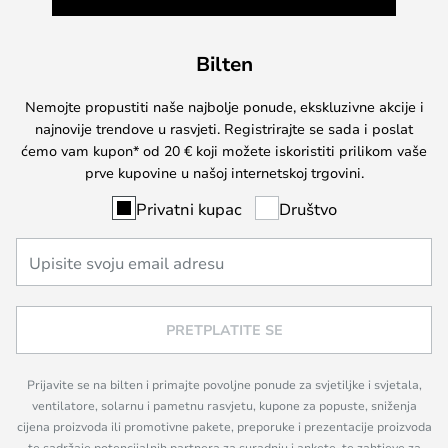
Bilten
Nemojte propustiti naše najbolje ponude, ekskluzivne akcije i
najnovije trendove u rasvjeti. Registrirajte se sada i poslat
ćemo vam kupon* od 20 € koji možete iskoristiti prilikom vaše
prve kupovine u našoj internetskoj trgovini.
Privatni kupac
Društvo
PRETPLATITE SE
Prijavite se na bilten i primajte povoljne ponude za svjetiljke i svjetala,
ventilatore, solarnu i pametnu rasvjetu, kupone za popuste, sniženja
cijena proizvoda ili promotivne pakete, preporuke i prezentacije proizvoda
te sadržaje potencijalnih partnera za suradnju i ankete, te zahtjeve za