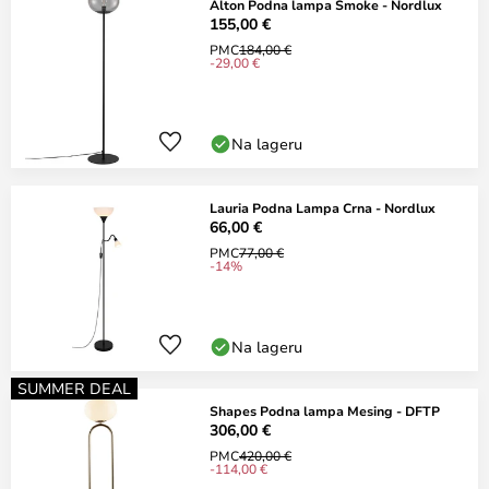
Alton Podna lampa Smoke - Nordlux
155,00 €
PMC
184,00 €
-29,00 €
Na lageru
Lauria Podna Lampa Crna - Nordlux
66,00 €
PMC
77,00 €
-14%
Na lageru
SUMMER DEAL
Shapes Podna lampa Mesing - DFTP
306,00 €
PMC
420,00 €
-114,00 €