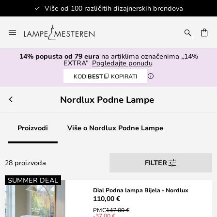
Više od 100 različitih dizajnerskih brendova
Skip
to
I
Content
14% popusta od 79 eura
na artiklima označenima „14%
EXTRA”
Pogledajte ponudu
KOD:
BEST
KOPIRATI
Nordlux Podne Lampe
Proizvodi
Više o Nordlux Podne Lampe
28 proizvoda
FILTER
SUMMER DEAL
Dial Podna lampa Bijela - Nordlux
110,00 €
PMC
147,00 €
-37,00 €