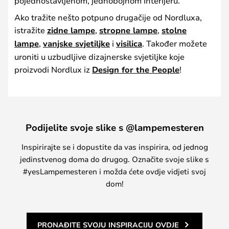
pojednostavljenom, jednobojnom interijeru.
Ako tražite nešto potpuno drugačije od Nordluxa,
istražite
zidne lampe
,
stropne lampe
,
stolne
lampe
,
vanjske svjetiljke
i
visilica
. Također možete
uroniti u uzbudljive dizajnerske svjetiljke koje
proizvodi Nordlux iz
Design for the People
!
Podijelite svoje slike s @lampemesteren
Inspirirajte se i dopustite da vas inspirira, od jednog
jedinstvenog doma do drugog. Označite svoje slike s
#yesLampemesteren i možda ćete ovdje vidjeti svoj
dom!
PRONAĐITE SVOJU INSPIRACIJU OVDJE