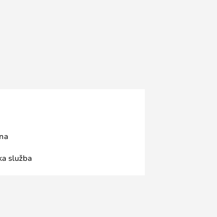
ana
ka služba