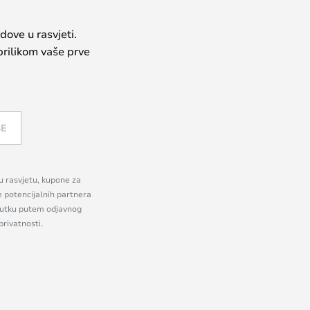
dove u rasvjeti.
prilikom vaše prve
SE
nu rasvjetu, kupone za
e potencijalnih partnera
enutku putem odjavnog
privatnosti.