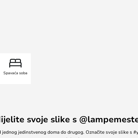
na danska dizajnerica rasvjete
njena u skandinavskoj dizajnerskoj
štovanje tradicije s hrabrošću da
ju iz prirode, velikodušnosti i
a koje su posebno vidljive u
Spavaća soba
ijelite svoje slike s @lampemest
, od jednog jedinstvenog doma do drugog. Označite svoje slike s