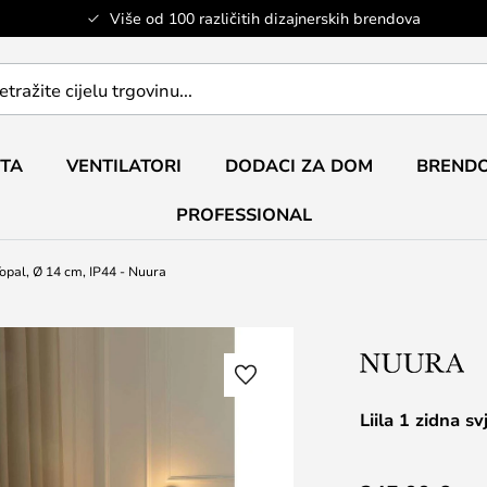
Više od 100 različitih dizajnerskih brendova
ETA
VENTILATORI
DODACI ZA DOM
BRENDO
PROFESSIONAL
a/opal, Ø 14 cm, IP44 - Nuura
Liila 1 zidna s