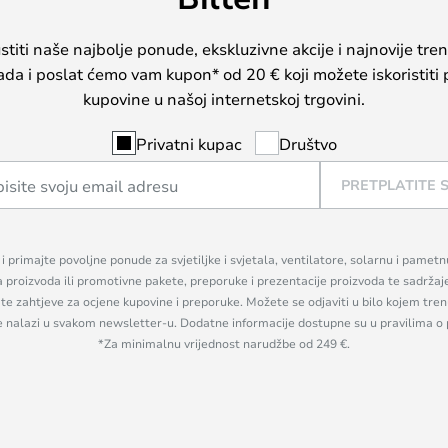
iti naše najbolje ponude, ekskluzivne akcije i najnovije tren
sada i poslat ćemo vam kupon* od 20 € koji možete iskoristiti 
kupovine u našoj internetskoj trgovini.
Privatni kupac
Društvo
PRETPLATITE 
n i primajte povoljne ponude za svjetiljke i svjetala, ventilatore, solarnu i pamet
a proizvoda ili promotivne pakete, preporuke i prezentacije proizvoda te sadržaj
, te zahtjeve za ocjene kupovine i preporuke. Možete se odjaviti u bilo kojem tr
se nalazi u svakom newsletter-u. Dodatne informacije dostupne su u pravilima o 
*Za minimalnu vrijednost narudžbe od 249 €.