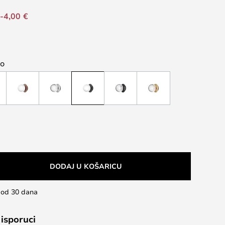
-4,00 €
no
DODAJ U KOŠARICU
u od 30 dana
 isporuci