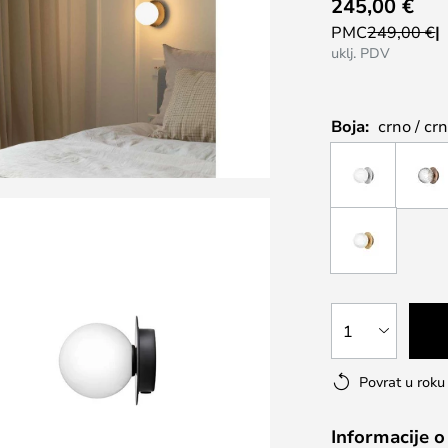
245,00 €
PMC
249,00 €
uklj. PDV
Boja:
crno / cr
1
Povrat u rok
Informacije o