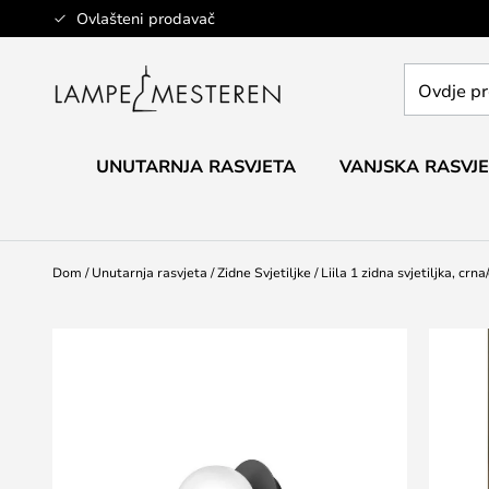
Skip
Ovlašteni prodavač
to
Content
Ovdje
pretražite
cijelu
trgovinu...
UNUTARNJA RASVJETA
VANJSKA RASVJ
Dom
Unutarnja rasvjeta
Zidne Svjetiljke
Liila 1 zidna svjetiljka, crn
Skip
to
the
end
of
the