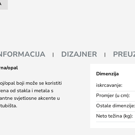
A
INFORMACIJA
DIZAJNER
PREU
crna/opal
Dimenzija
noj/opal boji može se koristiti
iskrcavanje:
đena od stakla i metala s
Promjer (u cm):
antne svjetlosne akcente u
tubišta.
Ostale dimenzije
Neto težina (kg):
stima montaže, Lilia se može
, bez napora prilagođavajući se