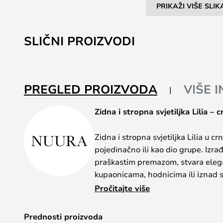
PRIKAŽI VIŠE SLIK
Skip
to
SLIČNI PROIZVODI
the
beginning
of
the
PREGLED PROIZVODA
VIŠE 
images
gallery
Zidna i stropna svjetiljka Lilia – 
Zidna i stropna svjetiljka Lilia u cr
pojedinačno ili kao dio grupe. Izra
praškastim premazom, stvara eleg
kupaonicama, hodnicima ili iznad s
Pročitajte više
Zahvaljujući fleksibilnim mogućno
postaviti i na zidove i na stropove
Prednosti proizvoda