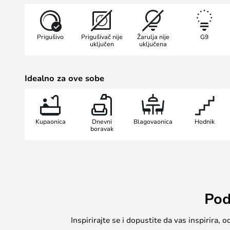
različitim dizajnima prostorija.
Svjetiljku je dizajnirala nagrađiva
Prigušivo
Prigušivač nije
Žarulja nije
G9
Sofie Refer, koja je duboko ukorije
uključen
uključena
tradiciji. U svom radu kombinira po
izazove konvencije, crpeći inspiraci
Idealno za ove sobe
suptilne ekstravagancije – kvalitet
svjetiljci Lilia.
Kupaonica
Dnevni
Blagovaonica
Hodnik
boravak
Pod
Inspirirajte se i dopustite da vas inspirira