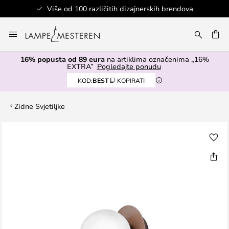
Više od 100 različitih dizajnerskih brendova
Skip
to
I
Content
16% popusta od 89 eura
na artiklima označenima „16%
EXTRA”
Pogledajte ponudu
KOD:
BEST
KOPIRATI
Zidne Svjetiljke
Skip
to
the
end
of
the
images
gallery