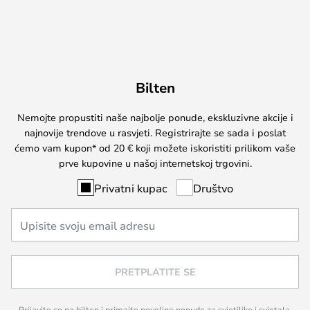
Bilten
Nemojte propustiti naše najbolje ponude, ekskluzivne akcije i
najnovije trendove u rasvjeti. Registrirajte se sada i poslat
ćemo vam kupon* od 20 € koji možete iskoristiti prilikom vaše
prve kupovine u našoj internetskoj trgovini.
Privatni kupac
Društvo
PRETPLATITE SE
Prijavite se na bilten i primajte povoljne ponude za svjetiljke i svjetala,