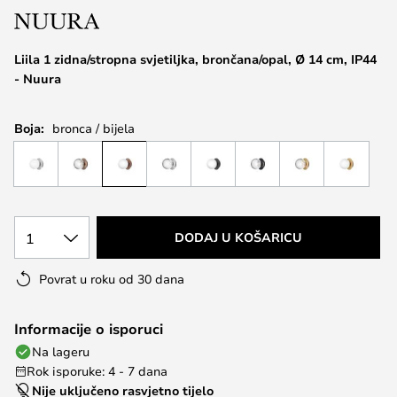
the
images
Liila 1 zidna/stropna svjetiljka, brončana/opal, Ø 14 cm, IP44
gallery
- Nuura
Boja:
bronca / bijela
1
DODAJ U KOŠARICU
Povrat u roku od 30 dana
Informacije o isporuci
Na lageru
Rok isporuke: 4 - 7 dana
Nije uključeno rasvjetno tijelo