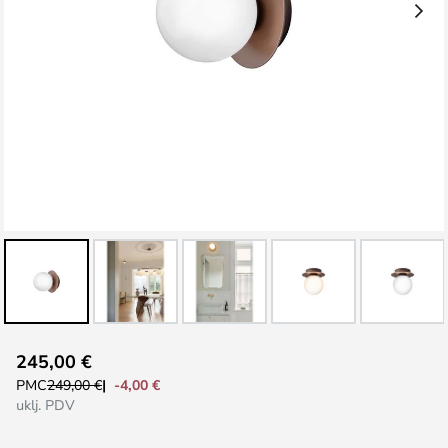
Skip
245,00 €
to
-4,00 €
PMC
249,00 €
the
uklj. PDV
beginning
of