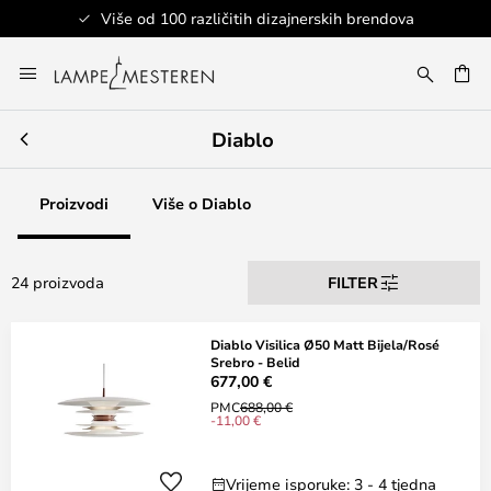
Više od 100 različitih dizajnerskih brendova
Skip
to
I
Content
Diablo
Proizvodi
Više o Diablo
24 proizvoda
FILTER
Diablo Visilica Ø50 Matt Bijela/Rosé
Srebro - Belid
677,00 €
PMC
688,00 €
-11,00 €
Vrijeme isporuke: 3 - 4 tjedna