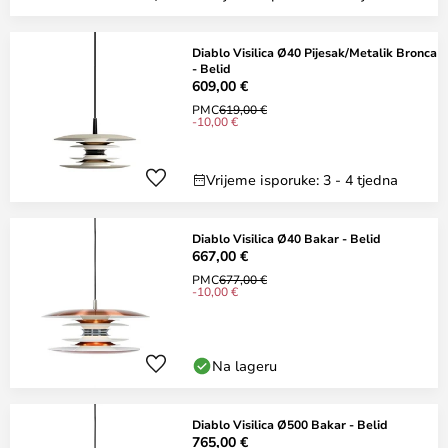
Diablo Visilica Ø40 Pijesak/Metalik Bronca
- Belid
609,00 €
PMC
619,00 €
-10,00 €
Vrijeme isporuke: 3 - 4 tjedna
Diablo Visilica Ø40 Bakar - Belid
667,00 €
PMC
677,00 €
-10,00 €
Na lageru
Diablo Visilica Ø500 Bakar - Belid
765,00 €