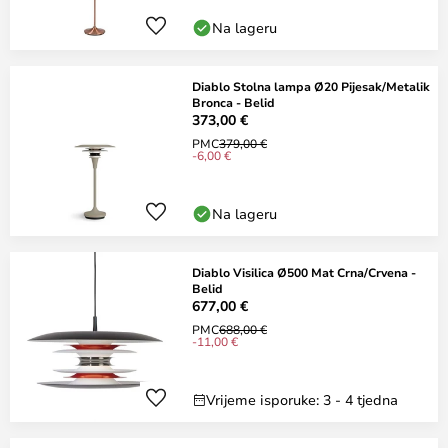
Na lageru
Diablo Stolna lampa Ø20 Pijesak/Metalik
Bronca - Belid
373,00 €
PMC
379,00 €
-6,00 €
Na lageru
Diablo Visilica Ø500 Mat Crna/Crvena -
Belid
677,00 €
PMC
688,00 €
-11,00 €
Vrijeme isporuke: 3 - 4 tjedna