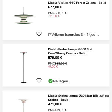
Diablo Visilica Ø50 Forest Zelena - Belid
677,00 €
PMC
688,00 €
-11,00 €
Vrijeme isporuke: 3 - 4 tjedna
Diablo Podna lampa Ø300 Matt
Crna/Glossy Crvena - Belid
579,00 €
PMC
588,00 €
-9,00 €
Na lageru
Diablo Stolna lampa Ø30 Matt Bijela/Rosé
Srebro - Belid
471,00 €
PMC
479,00 €