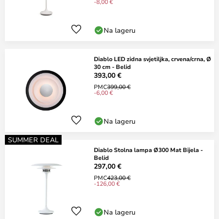
-8,00 €
Na lageru
Diablo LED zidna svjetiljka, crvena/crna, Ø
30 cm - Belid
393,00 €
PMC
399,00 €
-6,00 €
Na lageru
SUMMER DEAL
Diablo Stolna lampa Ø300 Mat Bijela -
Belid
297,00 €
PMC
423,00 €
-126,00 €
Na lageru