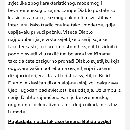
svjetiljke zbog karakterističnog, modernog i
bezvremenskog dizajna. Lampe Diablo postale su
klasici dizajna koji se mogu uklopiti u sve stilove
interijera, kako tradicionalne tako i moderne, gdje
uspijevaju privući pažnju. Viseća Diablo
najpopularnija je vrsta svjetiljke u seriji koja se
također sastoji od urednih stolnih svjetiljki, zidnih i
podnih svjetiljki u različitim bojama i veličinama,
tako da ćete zasigurno pronaći Diablo svjetiljku koja
odgovara vašim potrebama osvjetljenja i vašem
dizajnu interijera . Karakteristika svjetiljke Belid
Diablo je klasičan dizajn sloj-na-sloj, koji osigurava
lijep i ugodan pad svjetlosti bez odsjaja. Uz lampu iz
serije Diablo zajamčena vam je bezvremenska,
originalna i dekorativna lampa koja nikada ne izlazi
iz mode.
Pogledajte i ostatak asortimana Belida ovdje!