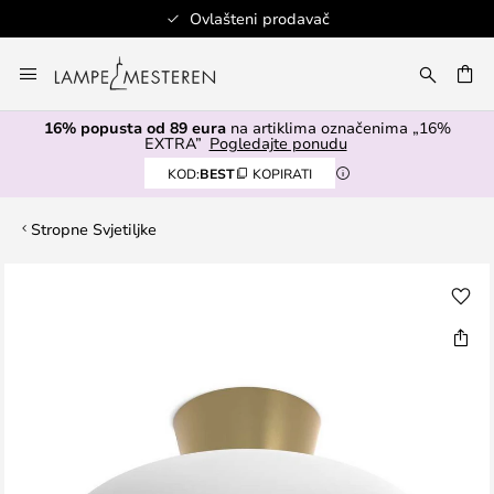
Ovlašteni prodavač
Skip
to
I
Content
16% popusta od 89 eura
na artiklima označenima „16%
EXTRA”
Pogledajte ponudu
KOD:
BEST
KOPIRATI
Stropne Svjetiljke
Skip
to
the
end
of
the
images
gallery