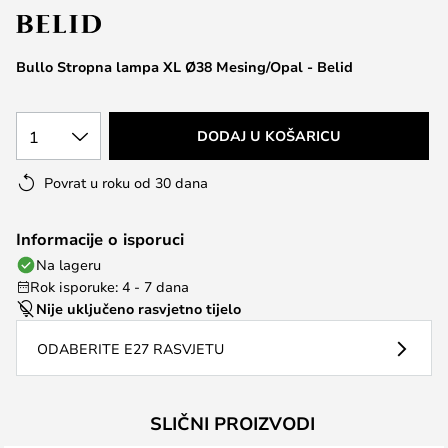
the
images
Bullo Stropna lampa XL Ø38 Mesing/Opal - Belid
gallery
1
DODAJ U KOŠARICU
Povrat u roku od 30 dana
Informacije o isporuci
Na lageru
Rok isporuke: 4 - 7 dana
Nije uključeno rasvjetno tijelo
ODABERITE E27 RASVJETU
SLIČNI PROIZVODI