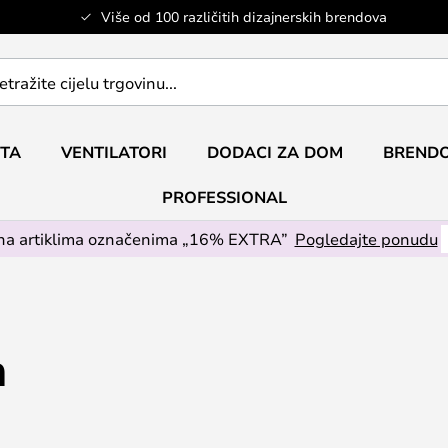
Više od 100 različitih dizajnerskih brendova
ETA
VENTILATORI
DODACI ZA DOM
BRENDO
PROFESSIONAL
na artiklima označenima „16% EXTRA”
Pogledajte ponudu
n