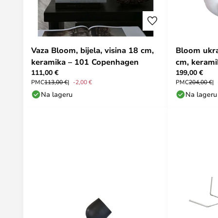
Vaza Bloom, bijela, visina 18 cm,
Bloom ukras
keramika – 101 Copenhagen
cm, kerami
111,00 €
199,00 €
PMC
113,00 €
-2,00 €
PMC
204,00 €
Na lageru
Na lageru