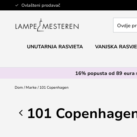
Skip
Ovlašteni prodavač
to
Content
Ovdje
pretražite
cijelu
trgovinu...
UNUTARNJA RASVJETA
VANJSKA RASVJ
16% popusta od 89 eura
Dom
Marke
101 Copenhagen
101 Copenhage