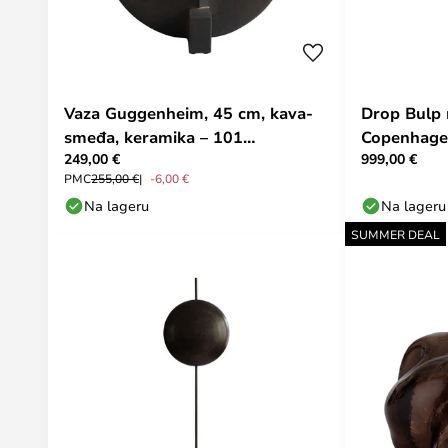
Vaza Guggenheim, 45 cm, kava-
Drop Bulp m
smeđa, keramika – 101
Copenhag
249,00 €
999,00 €
Copenhagen
PMC
255,00 €
-6,00 €
Na lageru
Na lageru
SUMMER DEAL