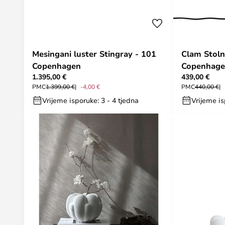
Mesingani luster Stingray - 101
Clam Stoln
Copenhagen
Copenhag
1.395,00 €
439,00 €
PMC
1.399,00 €
-4,00 €
PMC
440,00 €
Vrijeme isporuke: 3 - 4 tjedna
Vrijeme is