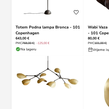
Totem Podna lampa Bronca - 101
Wabi Vaza
Copenhagen
- 101 Cop
643,00 €
80,00 €
PMC
768,00 €
-125,00 €
PMC
101,00 €
Na lageru
Vrijeme is