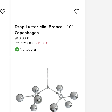
 -
Drop Luster Mini Bronca - 101
Copenhagen
910,00 €
PMC
921,00 €
-11,00 €
Na lageru