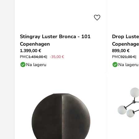
Stingray Luster Bronca - 101
Drop Luste
Copenhagen
Copenhag
1.399,00 €
899,00 €
PMC
1.434,00 €
-35,00 €
PMC
921,00 €
Na lageru
Na lageru