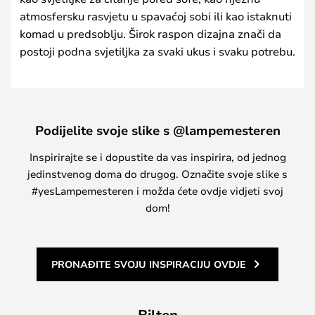
atmosfersku rasvjetu u spavaćoj sobi ili kao istaknuti
komad u predsoblju. Širok raspon dizajna znači da
postoji podna svjetiljka za svaki ukus i svaku potrebu.
Podijelite svoje slike s @lampemesteren
Inspirirajte se i dopustite da vas inspirira, od jednog
jedinstvenog doma do drugog. Označite svoje slike s
#yesLampemesteren i možda ćete ovdje vidjeti svoj
dom!
PRONAĐITE SVOJU INSPIRACIJU OVDJE
Bilten