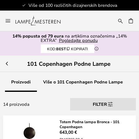
Više od 100 različitih dizajnerskih brendova
Skip
to
I
Content
14% popusta od 79 eura
na artiklima označenima „14%
EXTRA”
Pogledajte ponudu
KOD:
BEST
KOPIRATI
101 Copenhagen Podne Lampe
Proizvodi
Više o 101 Copenhagen Podne Lampe
14 proizvoda
FILTER
Totem Podna lampa Bronca - 101
Copenhagen
643,00 €