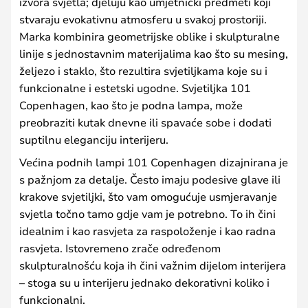
izvora svjetla; djeluju kao umjetnički predmeti koji
stvaraju evokativnu atmosferu u svakoj prostoriji.
Marka kombinira geometrijske oblike i skulpturalne
linije s jednostavnim materijalima kao što su mesing,
željezo i staklo, što rezultira svjetiljkama koje su i
funkcionalne i estetski ugodne. Svjetiljka 101
Copenhagen, kao što je podna lampa, može
preobraziti kutak dnevne ili spavaće sobe i dodati
suptilnu eleganciju interijeru.
Većina podnih lampi 101 Copenhagen dizajnirana je
s pažnjom za detalje. Često imaju podesive glave ili
krakove svjetiljki, što vam omogućuje usmjeravanje
svjetla točno tamo gdje vam je potrebno. To ih čini
idealnim i kao rasvjeta za raspoloženje i kao radna
rasvjeta. Istovremeno zrače određenom
skulpturalnošću koja ih čini važnim dijelom interijera
– stoga su u interijeru jednako dekorativni koliko i
funkcionalni.