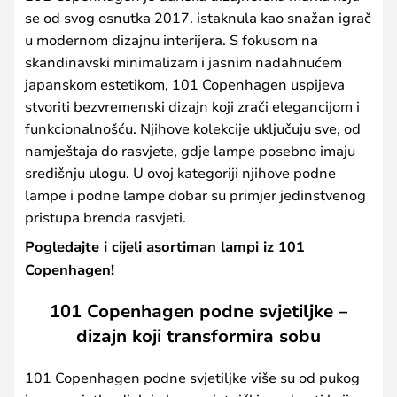
se od svog osnutka 2017. istaknula kao snažan igrač
u modernom dizajnu interijera. S fokusom na
skandinavski minimalizam i jasnim nadahnućem
japanskom estetikom, 101 Copenhagen uspijeva
stvoriti bezvremenski dizajn koji zrači elegancijom i
funkcionalnošću. Njihove kolekcije uključuju sve, od
namještaja do rasvjete, gdje lampe posebno imaju
središnju ulogu. U ovoj kategoriji njihove podne
lampe i podne lampe dobar su primjer jedinstvenog
pristupa brenda rasvjeti.
Pogledajte i cijeli asortiman lampi iz 101
Copenhagen!
101 Copenhagen podne svjetiljke –
dizajn koji transformira sobu
101 Copenhagen podne svjetiljke više su od pukog