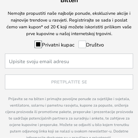
Nemojte propustiti naše najbolje ponude, ekskluzivne akcije i
najnovije trendove u rasvjeti. Registrirajte se sada i poslat
ćemo vam kupon* od 20 € koji možete iskoristiti prilikom vaše
prve kupovine u našoj internetskoj trgovini.
Privatni kupac
Društvo
PRETPLATITE SE
Prijavite se na bilten i primajte povoljne ponude za svjetiljke i svjetala,
ventilatore, solarnu i pametnu rasvjetu, kupone za popuste, sniženja
cijena proizvoda ili promotivne pakete, preporuke i prezentacije proizvoda
te sadržaje potencijalnih partnera za suradnju i ankete, te zahtjeve za
ocjene kupovine i preporuke. Možete se odjaviti u bilo kojem trenutku
putem odjavnog linka koji se nalazi u svakom newsletter-u. Dodatne
informacije dostupne su u pravilima o privatnosti.