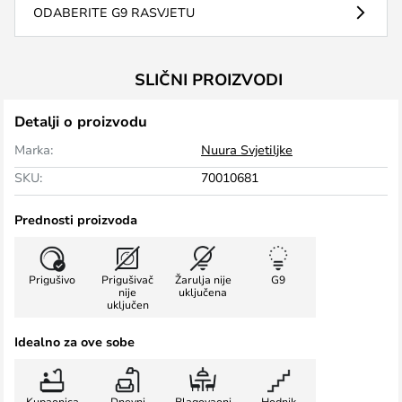
ODABERITE G9 RASVJETU
SLIČNI PROIZVODI
Detalji o proizvodu
Marka:
Nuura Svjetiljke
SKU:
70010681
Prednosti proizvoda
Prigušivo
Prigušivač
Žarulja nije
G9
nije
uključena
uključen
Idealno za ove sobe
Kupaonica
Dnevni
Blagovaoni
Hodnik