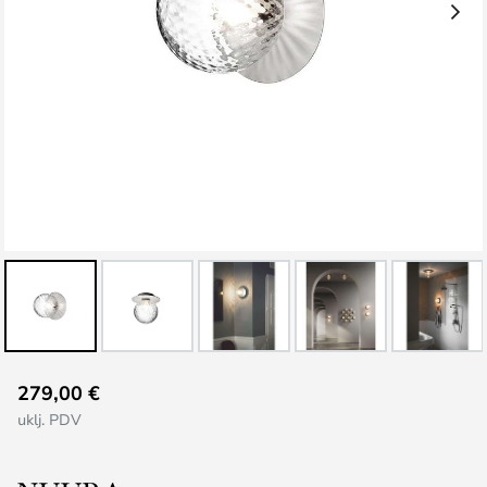
Skip
279,00 €
to
uklj. PDV
the
beginning
of