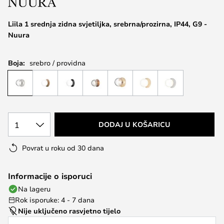
the
images
Liila 1 srednja zidna svjetiljka, srebrna/prozirna, IP44, G9 -
gallery
Nuura
Boja:
srebro / providna
1
DODAJ U KOŠARICU
Povrat u roku od 30 dana
Informacije o isporuci
Na lageru
Rok isporuke: 4 - 7 dana
Nije uključeno rasvjetno tijelo