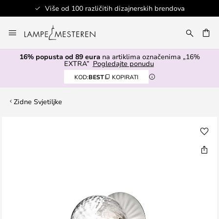
Više od 100 različitih dizajnerskih brendova
Skip
to
I
Content
16% popusta od 89 eura
na artiklima označenima „16%
EXTRA”
Pogledajte ponudu
KOD:
BEST
KOPIRATI
Zidne Svjetiljke
Skip
to
the
end
of
the
images
gallery