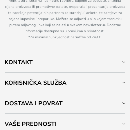
ventilatore, solarnu i pametnu rasvjetu, kupone za popuste, sniženja
cijena proizvoda ili promotivne pakete, preporuke i prezentacije proizvoda
te sadržaje potencijalnih partnera za suradnju i ankete, te zahtjeve za
ocjene kupovine i preporuke. Možete se odjaviti u bilo kojem trenutku
putem odjavnog linka koji se nalazi u svakom newsletter-u. Dodatne
informacije dostupne su u pravilima o privatnosti.
*Za minimalnu vrijednost narudžbe od 249 €.
KONTAKT
KORISNIČKA SLUŽBA
DOSTAVA I POVRAT
VAŠE PREDNOSTI