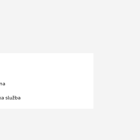
ana
ka služba