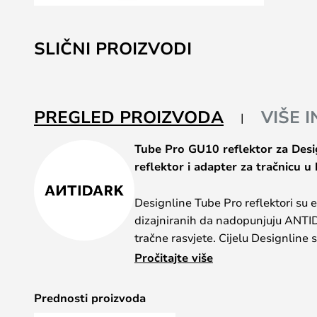
Skip
to
SLIČNI PROIZVODI
the
beginning
of
the
PREGLED PROIZVODA
VIŠE 
images
gallery
Tube Pro GU10 reflektor za Desig
reflektor i adapter za tračnicu u b
Designline Tube Pro reflektori su e
dizajniranih da nadopunjuju ANTI
tračne rasvjete. Cijelu Designline s
sofisticirana estetika, u kombinacij
Pročitajte više
Designline Tube Pro reflektori su e
Prednosti proizvoda
funkcionalnu i ugodnu rasvjetu. Ovi