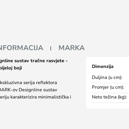
INFORMACIJA
MARKA
nline sustav tračne rasvjete -
Dimenzija
ijeloj boji
Duljina (u cm):
kskluzivna serija reflektora
Promjer (u cm):
DARK-ov Designline sustav
eriju karakterizira minimalistička i
Neto težina (kg):
i s iznimnom fleksibilnošću.
legantni reflektori koji pružaju
 reflektori se lako montiraju na