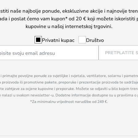
iti naše najbolje ponude, ekskluzivne akcije i najnovije tren
sada i poslat ćemo vam kupon* od 20 € koji možete iskoristiti 
kupovine u našoj internetskoj trgovini.
Privatni kupac
Društvo
PRETPLATITE 
n i primajte povoljne ponude za svjetiljke i svjetala, ventilatore, solarnu i pamet
a proizvoda ili promotivne pakete, preporuke i prezentacije proizvoda te sadržaj
, te zahtjeve za ocjene kupovine i preporuke. Možete se odjaviti u bilo kojem tr
se nalazi u svakom newsletter-u. Dodatne informacije dostupne su u pravilima o 
*Za minimalnu vrijednost narudžbe od 249 €.