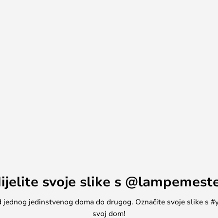
no rotirati i naginjati po potrebi,
svjetla specifičnim zahtjevima
ube Pro Spota. Ovaj dizajn
 što reflektor čini idealnim za
ih dekorativnih elemenata.
nje odsjaja i zlatni prednji prsten
 Designline
ijelite svoje slike s @lampemest
, od jednog jedinstvenog doma do drugog. Označite svoje slike s
svoj dom!