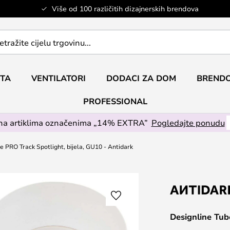
Više od 100 različitih dizajnerskih brendova
ETA
VENTILATORI
DODACI ZA DOM
BRENDO
PROFESSIONAL
na artiklima označenima „14% EXTRA”
Pogledajte ponudu
e PRO Track Spotlight, bijela, GU10 - Antidark
Designline Tub