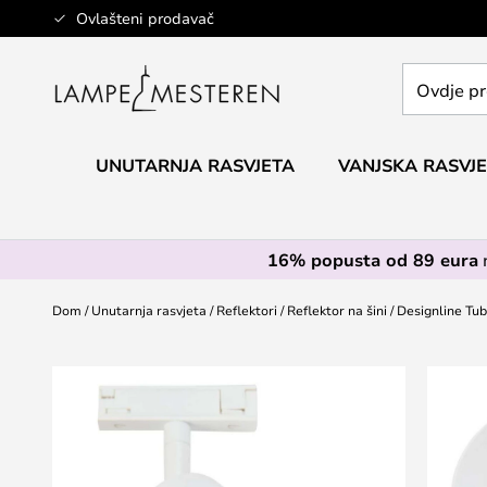
Skip
Ovlašteni prodavač
to
Content
Ovdje
pretražite
cijelu
trgovinu...
UNUTARNJA RASVJETA
VANJSKA RASVJ
16% popusta od 89 eura
Dom
Unutarnja rasvjeta
Reflektori
Reflektor na šini
Designline Tub
Skip
to
the
end