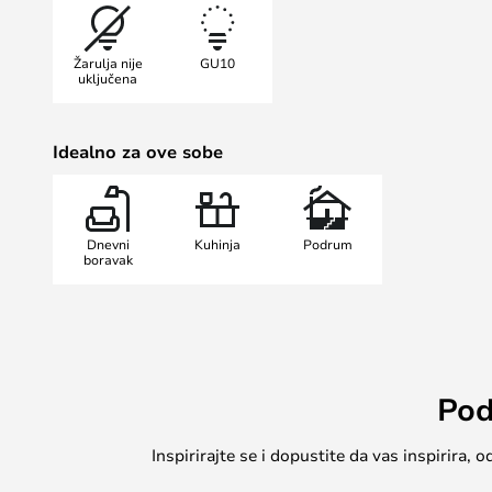
Designline tračnice i mogu se preciz
što vam omogućuje prilagođavanje 
Žarulja nije
GU10
prostorije.
uključena
Izvor svjetlosti je uvučen unutar T
Idealno za ove sobe
osigurava fokusiranije osvjetljenje,
isticanje zidnih umjetnina ili drug
- Uključuje saćasti filter za smanje
Dnevni
Kuhinja
Podrum
boravak
- Uključuje adapter za tračnicu za
- GU10 žarulja nije uključena
Pod
Inspirirajte se i dopustite da vas inspirira