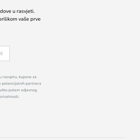
dove u rasvjeti.
prilikom vaše prve
SE
nu rasvjetu, kupone za
e potencijalnih partnera
enutku putem odjavnog
privatnosti.