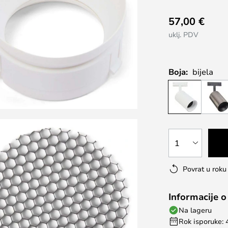
57,00 €
uklj. PDV
Boja:
bijela
1
Povrat u rok
Informacije o
Na lageru
Rok isporuke: 