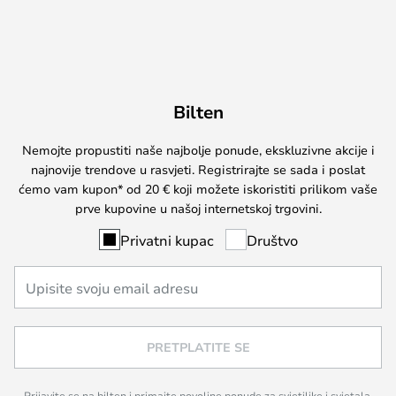
Bilten
Nemojte propustiti naše najbolje ponude, ekskluzivne akcije i
najnovije trendove u rasvjeti. Registrirajte se sada i poslat
ćemo vam kupon* od 20 € koji možete iskoristiti prilikom vaše
prve kupovine u našoj internetskoj trgovini.
Privatni kupac
Društvo
PRETPLATITE SE
Prijavite se na bilten i primajte povoljne ponude za svjetiljke i svjetala,