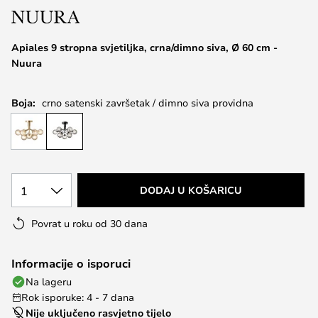
the
images
Apiales 9 stropna svjetiljka, crna/dimno siva, Ø 60 cm -
gallery
Nuura
Boja:
crno satenski završetak / dimno siva providna
1
DODAJ U KOŠARICU
Povrat u roku od 30 dana
Informacije o isporuci
Na lageru
Rok isporuke: 4 - 7 dana
Nije uključeno rasvjetno tijelo