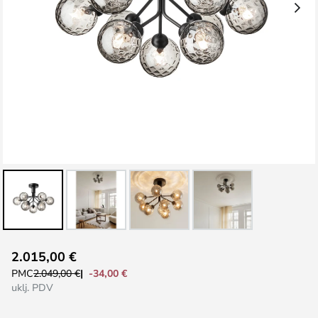
Skip
2.015,00 €
to
-34,00 €
PMC
2.049,00 €
the
uklj. PDV
beginning
of