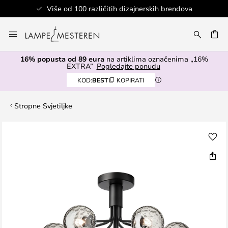
Više od 100 različitih dizajnerskih brendova
Skip
to
I
Content
16% popusta od 89 eura
na artiklima označenima „16%
EXTRA”
Pogledajte ponudu
KOD:
BEST
KOPIRATI
Stropne Svjetiljke
Skip
to
the
end
of
the
images
gallery