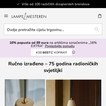
Više od 100 različitih dizajnerskih brendova
Skip
to
I
Content
Ovdje
TRAŽ
pretražite
cijelu
16% popusta od 89 eura
na artiklima označenima „16%
trgovinu...
EXTRA”
Pogledajte ponudu
KOD:
BEST
KOPIRATI
Ručno izrađeno – 75 godina radioničkih
svjetiljki