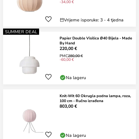
-34,00 €
Vrijeme isporuke: 3 - 4 tjedna
SUMMER DEAL
Papier Double Visilica Ø40 Bijela - Made
By Hand
220,00 €
PMC
280,00 €
-60,00 €
Na lageru
Knit-Wit 60 Okrugla podna lampa, roza,
100 cm - Ručno izrađena
803,00 €
Na lageru