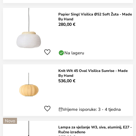
Papier Singl Visilica Ø52 Soft Žuta - Made
By Hand
280,00 €
Na lageru
Knit-Wit 45 Oval Visilica Sunrise - Made
By Hand
536,00 €
Vrijeme isporuke: 3 - 4 tjedna
Novo
Lampa za vješanje W3, siva, aluminij, E27 -
Ručno izrađeno