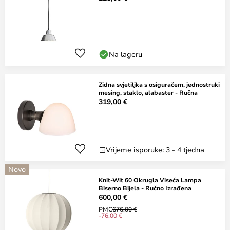
Na lageru
Zidna svjetiljka s osiguračem, jednostruki
mesing, staklo, alabaster - Ručna
319,00 €
Vrijeme isporuke: 3 - 4 tjedna
Novo
Knit-Wit 60 Okrugla Viseća Lampa
Biserno Bijela - Ručno Izrađena
600,00 €
PMC
676,00 €
-76,00 €