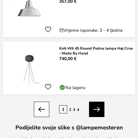
357,00 €
Vrijeme isporuke: 3 - 4 tjedna
Knit-Wit 45 Round Podna lampa Høj Crna
- Made By Hand
740,00 €
Na lageru
Stranica
1
2
3
4
Prethodno
Sljedeći
Podijelite svoje slike s @lampemesteren