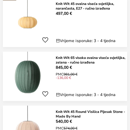
Knit-Wit 45 ovalna viseća svjetiljka,
narančasta, E27 - ručno izrađena
497,00 €
Vrijeme isporuke: 3 - 4 tjedna
Knit-Wit 65 visoka ovalna viseća svjetiljka,
zelena - ručno izrađena
845,00 €
PMC
981,00 €
-136,00 €
Vrijeme isporuke: 3 - 4 tjedna
Knit-Wit 45 Round Visilica Pijesak Stone -
Made By Hand
540,00 €
PMC
574,00 €