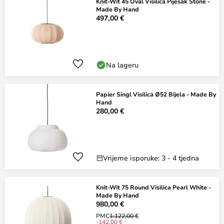
Knit-Wit 45 Oval Visilica Pijesak Stone -
Made By Hand
497,00 €
Na lageru
Papier Singl Visilica Ø52 Bijela - Made By
Hand
280,00 €
Vrijeme isporuke: 3 - 4 tjedna
Knit-Wit 75 Round Visilica Pearl White -
Made By Hand
980,00 €
PMC
1.122,00 €
-142,00 €