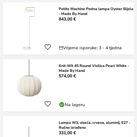
Petite Machine Podna lampa Oyster Bijela
- Made By Hand
843,00 €
Vrijeme isporuke: 3 - 4 tjedna
Knit-Wit 45 Round Visilica Pearl White -
Made By Hand
574,00 €
Na lageru
Lampa W3, viseća, crvena, aluminij, E27 -
Ručno izrađeno
331,00 €