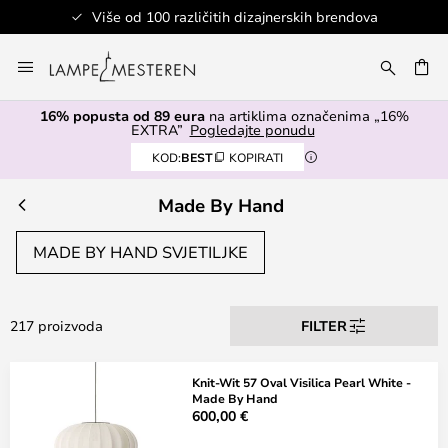
Više od 100 različitih dizajnerskih brendova
Skip
to
I
Content
16% popusta od 89 eura
na artiklima označenima „16%
EXTRA”
Pogledajte ponudu
KOD:
BEST
KOPIRATI
Made By Hand
MADE BY HAND SVJETILJKE
217 proizvoda
FILTER
Knit-Wit 57 Oval Visilica Pearl White -
Made By Hand
600,00 €