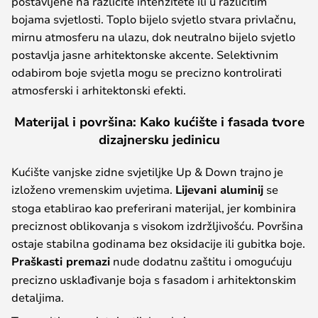
postavljene na različite intenzitete ili u različitim
bojama svjetlosti. Toplo bijelo svjetlo stvara privlačnu,
mirnu atmosferu na ulazu, dok neutralno bijelo svjetlo
postavlja jasne arhitektonske akcente. Selektivnim
odabirom boje svjetla mogu se precizno kontrolirati
atmosferski i arhitektonski efekti.
Materijal i površina: Kako kućište i fasada tvore
dizajnersku jedinicu
Kućište vanjske zidne svjetiljke Up & Down trajno je
izloženo vremenskim uvjetima.
Lijevani aluminij
se
stoga etablirao kao preferirani materijal, jer kombinira
preciznost oblikovanja s visokom izdržljivošću. Površina
ostaje stabilna godinama bez oksidacije ili gubitka boje.
Praškasti premazi
nude dodatnu zaštitu i omogućuju
precizno usklađivanje boja s fasadom i arhitektonskim
detaljima.