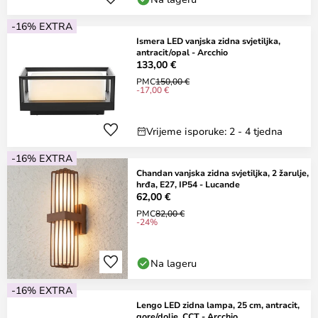
-16% EXTRA
Ismera LED vanjska zidna svjetiljka,
antracit/opal - Arcchio
133,00 €
PMC
150,00 €
-17,00 €
Vrijeme isporuke: 2 - 4 tjedna
-16% EXTRA
Chandan vanjska zidna svjetiljka, 2 žarulje,
hrđa, E27, IP54 - Lucande
62,00 €
PMC
82,00 €
-24%
Na lageru
-16% EXTRA
Lengo LED zidna lampa, 25 cm, antracit,
gore/dolje, CCT - Arcchio