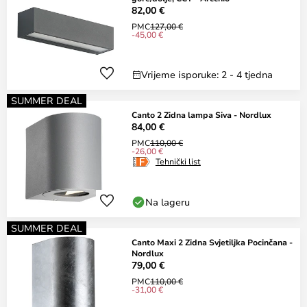
82,00 €
PMC
127,00 €
-45,00 €
Vrijeme isporuke: 2 - 4 tjedna
SUMMER DEAL
Canto 2 Zidna lampa Siva - Nordlux
84,00 €
PMC
110,00 €
-26,00 €
Tehnički list
Na lageru
SUMMER DEAL
Canto Maxi 2 Zidna Svjetiljka Pocinčana -
Nordlux
79,00 €
PMC
110,00 €
-31,00 €