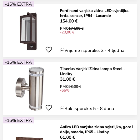
-16% EXTRA
Ferdinand vanjska zidna LED svjetiljka,
hrđa, senzor, IP54 - Lucande
154,00 €
PMC
174,00 €
-20,00 €
Vrijeme isporuke: 2 - 4 tjedna
-16% EXTRA
Tiberius Vanjski Zidna lampa Steel -
Lindby
31,00 €
PMC
93,00 €
-66%
Rok isporuke: 5 - 8 dana
-16% EXTRA
Anlira LED vanjska zidna svjetiljka, gore i
dolje, smeđa, IP65 - Lindby
61,00 €