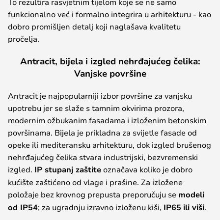
To rezultira rasvjetnim tijelom koje se ne samo
funkcionalno već i formalno integrira u arhitekturu - kao
dobro promišljen detalj koji naglašava kvalitetu
pročelja.
Antracit, bijela i izgled nehrđajućeg čelika:
Vanjske površine
Antracit je najpopularniji izbor površine za vanjsku
upotrebu jer se slaže s tamnim okvirima prozora,
modernim ožbukanim fasadama i izloženim betonskim
površinama. Bijela je prikladna za svijetle fasade od
opeke ili mediteransku arhitekturu, dok izgled brušenog
nehrđajućeg čelika stvara industrijski, bezvremenski
izgled.
IP stupanj zaštite
označava koliko je dobro
kućište zaštićeno od vlage i prašine. Za izložene
položaje bez krovnog prepusta preporučuju se
modeli
od IP54
; za ugradnju izravno izloženu kiši,
IP65
ili viši
.