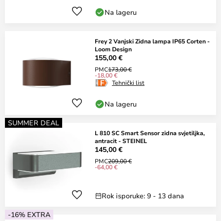
Na lageru
Frey 2 Vanjski Zidna lampa IP65 Corten -
Loom Design
155,00 €
PMC
173,00 €
-18,00 €
Tehnički list
Na lageru
SUMMER DEAL
L 810 SC Smart Sensor zidna svjetiljka,
antracit - STEINEL
145,00 €
PMC
209,00 €
-64,00 €
Rok isporuke: 9 - 13 dana
-16% EXTRA