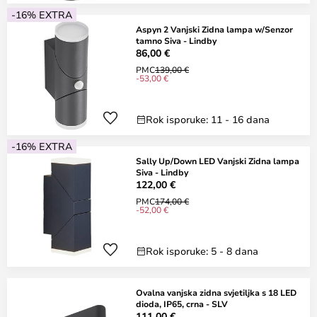
-16% EXTRA
Aspyn 2 Vanjski Zidna lampa w/Senzor
tamno Siva - Lindby
86,00 €
PMC
139,00 €
-53,00 €
Rok isporuke: 11 - 16 dana
-16% EXTRA
Sally Up/Down LED Vanjski Zidna lampa
Siva - Lindby
122,00 €
PMC
174,00 €
-52,00 €
Rok isporuke: 5 - 8 dana
Ovalna vanjska zidna svjetiljka s 18 LED
dioda, IP65, crna - SLV
111,00 €