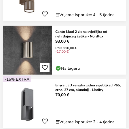
Vrijeme isporuke: 4 - 5 tjedna
Canto Maxi 2 zidna svjetiljka od
nehrđajućeg čelika - Nordlux
93,00 €
PMC
110,00 €
-17,00 €
Na lageru
-16% EXTRA
Enyra LED vanjska zidna svjetiljka, IP65,
crna, 27 cm, aluminij - Lindby
70,00 €
Vrijeme isporuke: 2 - 4 tjedna