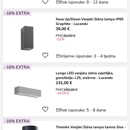
Rok isporuke: 8 - 12 dana
-16% EXTRA
Xava Up/Down Vanjski Zidna lampa IP65
Graphite - Lucande
39,00 €
PMC
82,00 €
-52%
Vrijeme isporuke: 3 - 4 tjedna
-16% EXTRA
Lengo LED vanjska zidna svjetiljka,
gore/dolje, L25, srebrna - Lucande
131,00 €
PMC
150,00 €
-19,00 €
Rok isporuke: 5 - 8 dana
-16% EXTRA
Thomke Vanjski Zidna lampa tamno Siva -