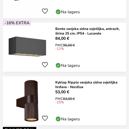
Na lageru
-16% EXTRA
Bente vanjska zidna svjetiljka, antracit,
širina 25 cm, IP54 - Lucande
84,00 €
PMC
95,00 €
-11%
Na lageru
Kyklop Ripple vanjska zidna svjetiljka
hrđava - Nordlux
53,00 €
PMC
63,00 €
-15%
Na lageru