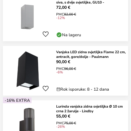
siva, s dvije svjetiljke, GU10 -
72,00 €
PMC
82,00 €
-12%
Na lageru
Vanjska LED zidna svjetiljka Flame 22 cm,
antracit, gore/dolje - Paulmann
90,00 €
PMC
96,00 €
-6%
Rok isporuke: 8 - 12 dana
-16% EXTRA
Lurinda vanjska zidna svjetiljka Ø 10 cm
crna 2 žarulje - Lindby
55,00 €
PMC
75,00 €
-26%