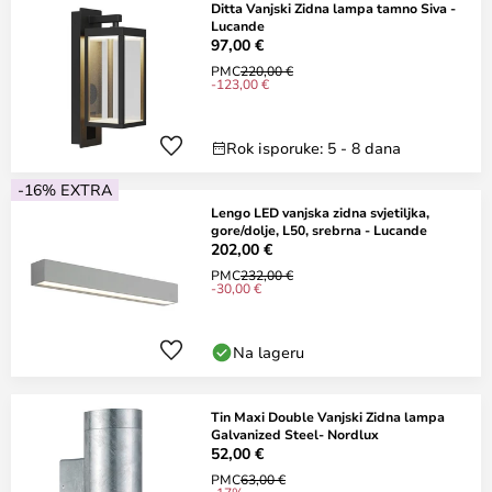
Ditta Vanjski Zidna lampa tamno Siva -
Lucande
97,00 €
PMC
220,00 €
-123,00 €
Rok isporuke: 5 - 8 dana
-16% EXTRA
Lengo LED vanjska zidna svjetiljka,
gore/dolje, L50, srebrna - Lucande
202,00 €
PMC
232,00 €
-30,00 €
Na lageru
Tin Maxi Double Vanjski Zidna lampa
Galvanized Steel- Nordlux
52,00 €
PMC
63,00 €