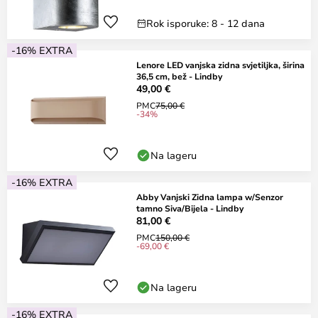
Rok isporuke: 8 - 12 dana
-16% EXTRA
Lenore LED vanjska zidna svjetiljka, širina
36,5 cm, bež - Lindby
49,00 €
PMC
75,00 €
-34%
Na lageru
-16% EXTRA
Abby Vanjski Zidna lampa w/Senzor
tamno Siva/Bijela - Lindby
81,00 €
PMC
150,00 €
-69,00 €
Na lageru
-16% EXTRA