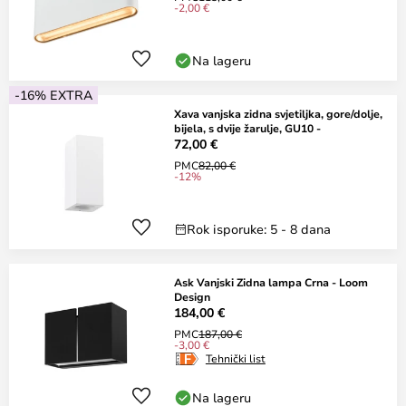
-2,00 €
Na lageru
-16% EXTRA
Xava vanjska zidna svjetiljka, gore/dolje,
bijela, s dvije žarulje, GU10 -
72,00 €
PMC
82,00 €
-12%
Rok isporuke: 5 - 8 dana
Ask Vanjski Zidna lampa Crna - Loom
Design
184,00 €
PMC
187,00 €
-3,00 €
Tehnički list
Na lageru