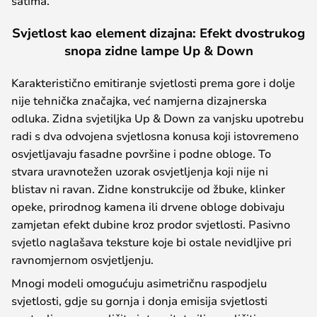
satima.
Svjetlost kao element dizajna: Efekt dvostrukog
snopa zidne lampe Up & Down
Karakteristično emitiranje svjetlosti prema gore i dolje
nije tehnička značajka, već namjerna dizajnerska
odluka. Zidna svjetiljka Up & Down za vanjsku upotrebu
radi s dva odvojena svjetlosna konusa koji istovremeno
osvjetljavaju fasadne površine i podne obloge. To
stvara uravnotežen uzorak osvjetljenja koji nije ni
blistav ni ravan. Zidne konstrukcije od žbuke, klinker
opeke, prirodnog kamena ili drvene obloge dobivaju
zamjetan efekt dubine kroz prodor svjetlosti. Pasivno
svjetlo naglašava teksture koje bi ostale nevidljive pri
ravnomjernom osvjetljenju.
Mnogi modeli omogućuju asimetričnu raspodjelu
svjetlosti, gdje su gornja i donja emisija svjetlosti