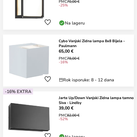
PMC
70,00 €
-25%
Na lageru
Cybo Vanjski Zidna lampa 8x8 Bijela -
Paulmann
65,00 €
PMC
78,00 €
-16%
Rok isporuke: 8 - 12 dana
-16% EXTRA
Jarte Up/Down Vanjski Zidna lampa tamno
Siva - Lindby
39,00 €
PMC
82,00 €
-52%
Na lageru