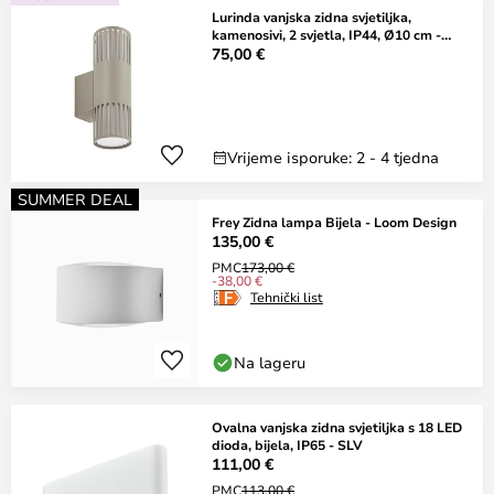
Lurinda vanjska zidna svjetiljka,
kamenosivi, 2 svjetla, IP44, Ø10 cm -
Lindby
75,00 €
Vrijeme isporuke: 2 - 4 tjedna
SUMMER DEAL
Frey Zidna lampa Bijela - Loom Design
135,00 €
PMC
173,00 €
-38,00 €
Tehnički list
Na lageru
Ovalna vanjska zidna svjetiljka s 18 LED
dioda, bijela, IP65 - SLV
111,00 €
PMC
113,00 €