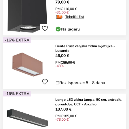
79,00 €
PMC
110,00 €
-31,00 €
Tehnički list
Na lageru
-16% EXTRA
Bente Rust vanjska zidna svjetiljka -
Lucande
46,00 €
PMC
89,00 €
-48%
Rok isporuke: 5 - 8 dana
-16% EXTRA
Lengo LED zidna lampa, 50 cm, antracit,
gore/dolje, CCT - Arcchio
107,00 €
PMC
185,00 €
-78,00 €