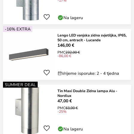
-17%
Na lageru
-16% EXTRA
Lengo LED vanjska zidna svjetiljka, IP65,
50 cm, antracit - Lucande
146,00 €
PMC
232,00 €
-86,00 €
Vrijeme isporuke: 2 - 4 tjedna
SUMMER DEAL
Tin Maxi Double Zidna lampa Alu -
Nordlux
47,00 €
PMC
63,00 €
-25%
Na lageru