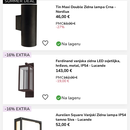
SUMMER DEAL
Tin Maxi Double Zidna lampa Crna -
Nordlux
46,00 €
PMC
63,00 €
-27%
Na lageru
-16% EXTRA
Ferdinand vanjska zidna LED svjetiljka,
hrđavo, metal, IP54 - Lucande
143,00 €
PMC
162,00 €
-19,00 €
Na lageru
-16% EXTRA
Aurelien Square Vanjski Zidna lampa IP54
tamno Siva - Lucande
52,00 €