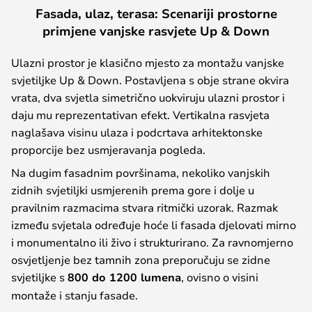
Fasada, ulaz, terasa: Scenariji prostorne
primjene vanjske rasvjete Up & Down
Ulazni prostor je klasično mjesto za montažu vanjske
svjetiljke Up & Down. Postavljena s obje strane okvira
vrata, dva svjetla simetrično uokviruju ulazni prostor i
daju mu reprezentativan efekt. Vertikalna rasvjeta
naglašava visinu ulaza i podcrtava arhitektonske
proporcije bez usmjeravanja pogleda.
Na dugim fasadnim površinama, nekoliko vanjskih
zidnih svjetiljki usmjerenih prema gore i dolje u
pravilnim razmacima stvara ritmički uzorak. Razmak
između svjetala određuje hoće li fasada djelovati mirno
i monumentalno ili živo i strukturirano. Za ravnomjerno
osvjetljenje bez tamnih zona preporučuju se zidne
svjetiljke s
800 do 1200 lumena
, ovisno o visini
montaže i stanju fasade.