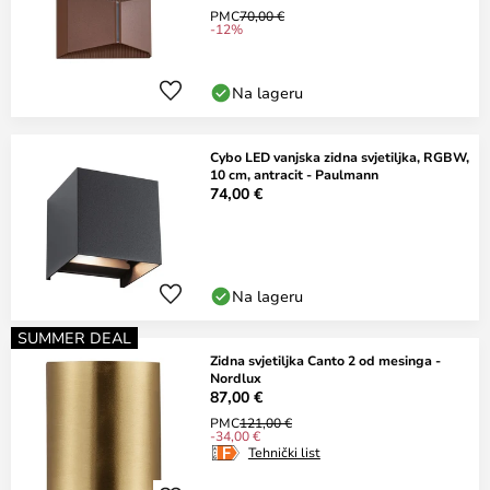
PMC
70,00 €
-12%
Na lageru
Cybo LED vanjska zidna svjetiljka, RGBW,
10 cm, antracit - Paulmann
74,00 €
Na lageru
SUMMER DEAL
Zidna svjetiljka Canto 2 od mesinga -
Nordlux
87,00 €
PMC
121,00 €
-34,00 €
Tehnički list