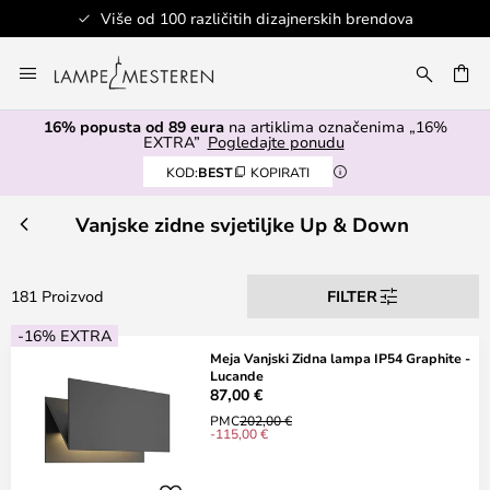
a
Sigurno plaćanje
Skip
to
I
Content
16% popusta od 89 eura
na artiklima označenima „16%
EXTRA”
Pogledajte ponudu
KOD:
BEST
KOPIRATI
Vanjske zidne svjetiljke Up & Down
181 Proizvod
FILTER
-16% EXTRA
Meja Vanjski Zidna lampa IP54 Graphite -
Lucande
87,00 €
PMC
202,00 €
-115,00 €