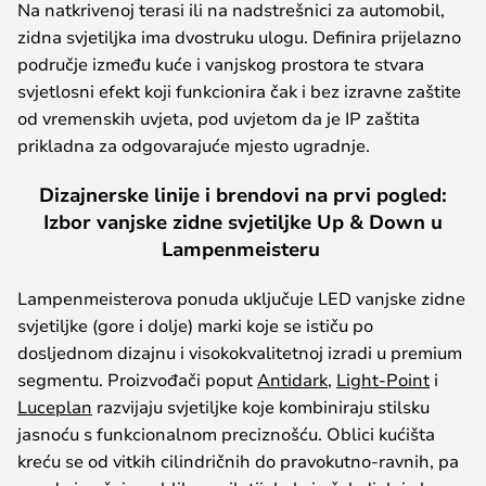
Na natkrivenoj terasi ili na nadstrešnici za automobil,
zidna svjetiljka ima dvostruku ulogu. Definira prijelazno
područje između kuće i vanjskog prostora te stvara
svjetlosni efekt koji funkcionira čak i bez izravne zaštite
od vremenskih uvjeta, pod uvjetom da je IP zaštita
prikladna za odgovarajuće mjesto ugradnje.
Dizajnerske linije i brendovi na prvi pogled:
Izbor vanjske zidne svjetiljke Up & Down u
Lampenmeisteru
Lampenmeisterova ponuda uključuje LED vanjske zidne
svjetiljke (gore i dolje) marki koje se ističu po
dosljednom dizajnu i visokokvalitetnoj izradi u premium
segmentu. Proizvođači poput
Antidark
,
Light-Point
i
Luceplan
razvijaju svjetiljke koje kombiniraju stilsku
jasnoću s funkcionalnom preciznošću. Oblici kućišta
kreću se od vitkih cilindričnih do pravokutno-ravnih, pa