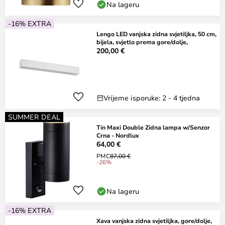
Na lageru
-16% EXTRA
Lengo LED vanjska zidna svjetiljka, 50 cm,
bijela, svjetlo prema gore/dolje,
200,00 €
Vrijeme isporuke: 2 - 4 tjedna
SUMMER DEAL
Tin Maxi Double Zidna lampa w/Senzor
Crna - Nordlux
64,00 €
PMC
87,00 €
-26%
Na lageru
-16% EXTRA
Xava vanjska zidna svjetiljka, gore/dolje,