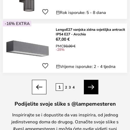
Rok isporuke: 5 - 8 dana
-16% EXTRA
LengoE27 vanjska zidna svjetiljka antracit
IP54 E27 - Arcchio
67,00 €
PMC
93,00 €
-28%
Vrijeme isporuke: 2 - 4 tjedna
Stranica
1
2
3
4
Prethodno
Sljedeći
Podijelite svoje slike s @lampemesteren
Inspirirajte se i dopustite da vas inspirira, od jednog
jedinstvenog doma do drugog. Označite svoje slike s
#yesLampemesteren i možda ćete ovdje vidjeti svoj