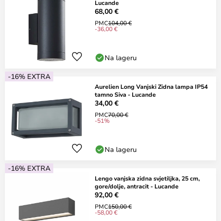
Lucande
68,00 €
PMC
104,00 €
-36,00 €
Na lageru
-16% EXTRA
Aurelien Long Vanjski Zidna lampa IP54
tamno Siva - Lucande
34,00 €
PMC
70,00 €
-51%
Na lageru
-16% EXTRA
Lengo vanjska zidna svjetiljka, 25 cm,
gore/dolje, antracit - Lucande
92,00 €
PMC
150,00 €
-58,00 €