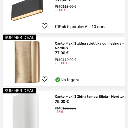
PMC
113,00 €
-2,00 €
Rok isporuke: 6 - 10 dana
SUMMER DEAL
Canto Maxi 2 zidna svjetiljka od mesinga -
Nordlux
77,00 €
PMC
110,00 €
-33,00 €
Na lageru
SUMMER DEAL
Canto Maxi 2 Zidna lampa Bijela - Nordlux
75,00 €
PMC
100,00 €
-25%