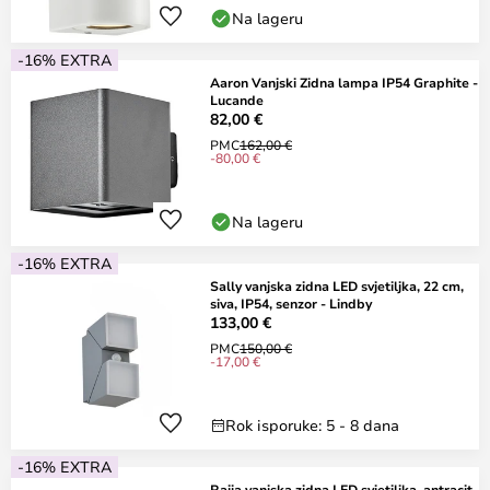
Na lageru
-16% EXTRA
Aaron Vanjski Zidna lampa IP54 Graphite -
Lucande
82,00 €
PMC
162,00 €
-80,00 €
Na lageru
-16% EXTRA
Sally vanjska zidna LED svjetiljka, 22 cm,
siva, IP54, senzor - Lindby
133,00 €
PMC
150,00 €
-17,00 €
Rok isporuke: 5 - 8 dana
-16% EXTRA
Raija vanjska zidna LED svjetiljka, antracit,