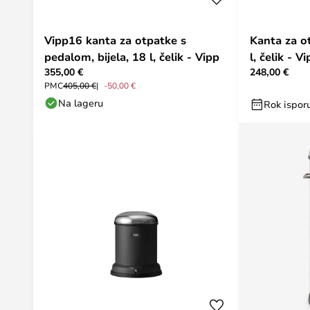
Vipp16 kanta za otpatke s
Kanta za o
pedalom, bijela, 18 l, čelik - Vipp
l, čelik - V
355,00 €
248,00 €
PMC
405,00 €
-50,00 €
Na lageru
Rok isporu