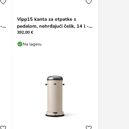
Vipp15 kanta za otpatke s
 -
pedalom, nehrđajući čelik, 14 l -
392,00 €
Vipp
Na lageru