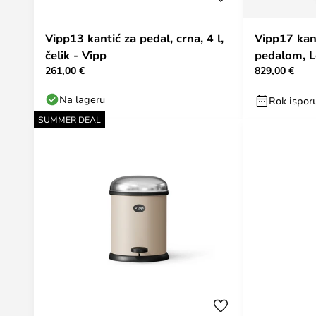
Vipp13 kantić za pedal, crna, 4 l,
Vipp17 kan
čelik - Vipp
pedalom, Lo
261,00 €
829,00 €
čelik - Vipp
Na lageru
Rok isporu
SUMMER DEAL