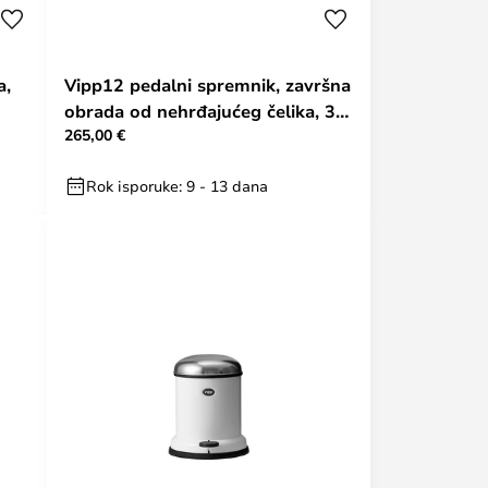
a,
Vipp12 pedalni spremnik, završna
obrada od nehrđajućeg čelika, 3 l
265,00 €
- Vipp
Rok isporuke: 9 - 13 dana