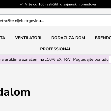
Više od 100 različitih dizajnerskih brendova
ETA
VENTILATORI
DODACI ZA DOM
BRENDO
PROFESSIONAL
na artiklima označenima „16% EXTRA”
Pogledajte ponudu
edalom