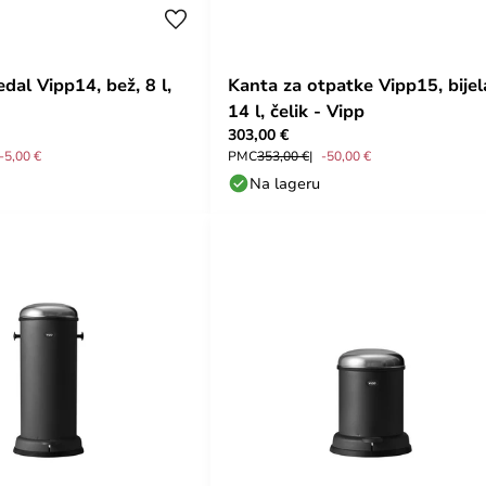
dal Vipp14, bež, 8 l,
Kanta za otpatke Vipp15, bijel
14 l, čelik - Vipp
303,00 €
-5,00 €
PMC
353,00 €
-50,00 €
Na lageru