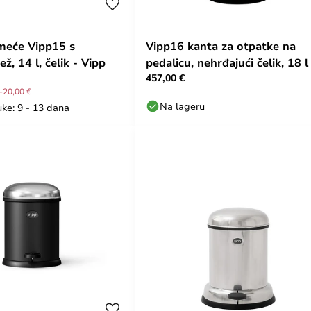
meće Vipp15 s
Vipp16 kanta za otpatke na
ž, 14 l, čelik - Vipp
pedalicu, nehrđajući čelik, 18 l
457,00 €
Vipp
-20,00 €
Na lageru
ke: 9 - 13 dana