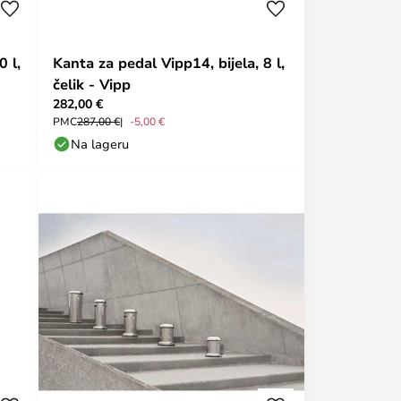
 l,
Kanta za pedal Vipp14, bijela, 8 l,
čelik - Vipp
282,00 €
PMC
287,00 €
-5,00 €
Na lageru