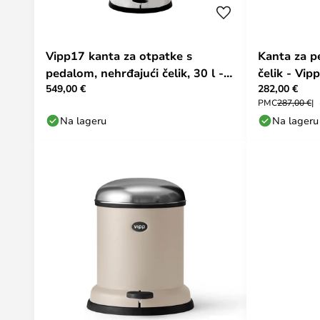
Vipp17 kanta za otpatke s
Kanta za pe
pedalom, nehrđajući čelik, 30 l -
čelik - Vipp
549,00 €
282,00 €
Vipp
PMC
287,00 €
Na lageru
Na lageru