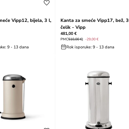
eće Vipp12, bijela, 3 l,
Kanta za smeće Vipp17, bež, 30
čelik - Vipp
481,00 €
PMC
510,00 €
-29,00 €
ke: 9 - 13 dana
Rok isporuke: 9 - 13 dana