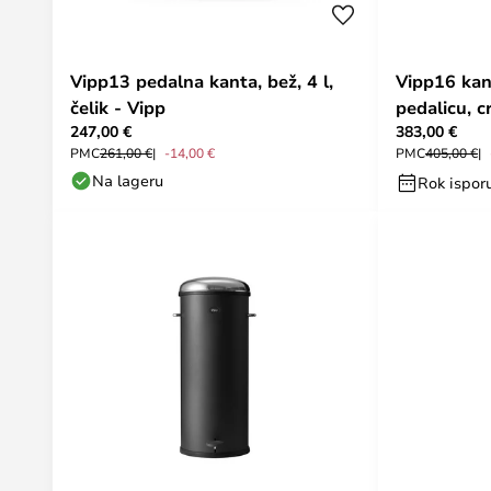
Vipp13 pedalna kanta, bež, 4 l,
Vipp16 kan
čelik - Vipp
pedalicu, cr
247,00 €
383,00 €
PMC
261,00 €
-14,00 €
PMC
405,00 €
Na lageru
Rok isporu