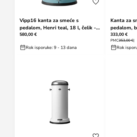
Vipp16 kanta za smeće s
Kanta za s
pedalom, Henri teal, 18 l, čelik -
pedalom, be
580,00 €
333,00 €
Vipp
PMC
353,00 €
Rok isporuke: 9 - 13 dana
Rok isporu