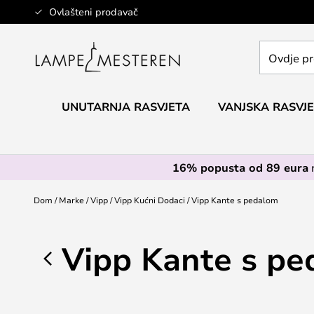
Skip
Ovlašteni prodavač
to
Content
Ovdje
pretražite
cijelu
trgovinu...
UNUTARNJA RASVJETA
VANJSKA RASVJ
16% popusta od 89 eura
Dom
Marke
Vipp
Vipp Kućni Dodaci
Vipp Kante s pedalom
Vipp Kante s p