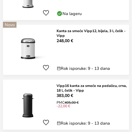
Na lageru
Novo
Kanta za smeće Vipp12, bijela, 3 l, čelik -
Vipp
248,00 €
Rok isporuke: 9 - 13 dana
Vipp16 kanta za smeće na pedalicu, crna,
18 l, čelik - Vipp
383,00 €
PMC
405,00 €
-22,00 €
Rok isporuke: 9 - 13 dana