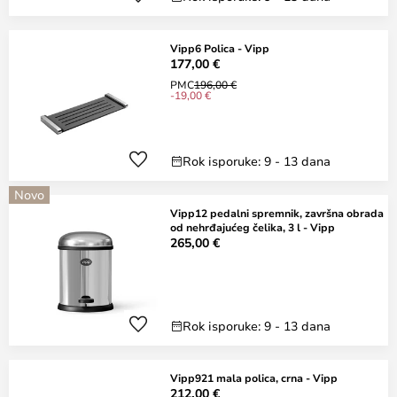
Vipp6 Polica - Vipp
177,00 €
PMC
196,00 €
-19,00 €
Rok isporuke: 9 - 13 dana
Novo
Vipp12 pedalni spremnik, završna obrada
od nehrđajućeg čelika, 3 l - Vipp
265,00 €
Rok isporuke: 9 - 13 dana
Vipp921 mala polica, crna - Vipp
212,00 €