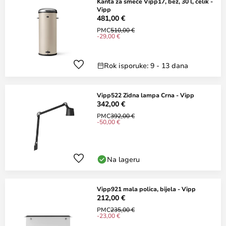
Kanta za smeće Vipp17, bež, 30 l, čelik -
Vipp
481,00 €
PMC
510,00 €
-29,00 €
Rok isporuke: 9 - 13 dana
Vipp522 Zidna lampa Crna - Vipp
342,00 €
PMC
392,00 €
-50,00 €
Na lageru
Vipp921 mala polica, bijela - Vipp
212,00 €
PMC
235,00 €
-23,00 €