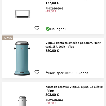
177,00 €
PMC
196,00 €
-19,00 €
Na lageru
Novo
Vipp16 kanta za smeće s pedalom, Henri
teal, 18 l, čelik - Vipp
580,00 €
Rok isporuke: 9 - 13 dana
Kanta za otpatke Vipp15, bijela, 14 l, čelik
- Vipp
303,00 €
PMC
353,00 €
-50,00 €