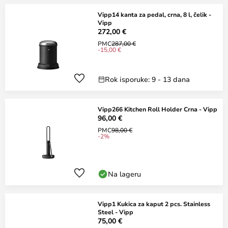
Vipp14 kanta za pedal, crna, 8 l, čelik -
Vipp
272,00 €
PMC
287,00 €
-15,00 €
Rok isporuke: 9 - 13 dana
Vipp266 Kitchen Roll Holder Crna - Vipp
96,00 €
PMC
98,00 €
-2%
Na lageru
Vipp1 Kukica za kaput 2 pcs. Stainless
Steel - Vipp
75,00 €