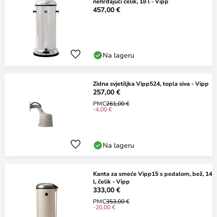
nehrđajući čelik, 18 l - Vipp
457,00 €
Na lageru
Zidna svjetiljka Vipp524, topla siva - Vipp
257,00 €
PMC
261,00 €
-4,00 €
Na lageru
Kanta za smeće Vipp15 s pedalom, bež, 14
l, čelik - Vipp
333,00 €
PMC
353,00 €
-20,00 €