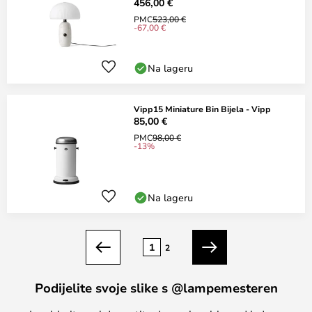
456,00 €
PMC
523,00 €
-67,00 €
Na lageru
Vipp15 Miniature Bin Bijela - Vipp
85,00 €
PMC
98,00 €
-13%
Na lageru
Stranica
1
2
Prethodno
Sljedeći
Podijelite svoje slike s @lampemesteren