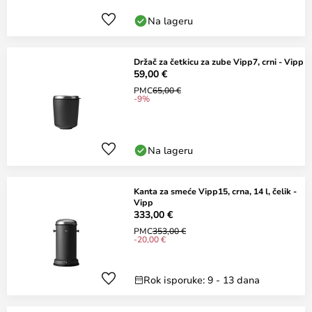
Na lageru
Držač za četkicu za zube Vipp7, crni - Vipp
59,00 €
PMC
65,00 €
-9%
Na lageru
Kanta za smeće Vipp15, crna, 14 l, čelik -
Vipp
333,00 €
PMC
353,00 €
-20,00 €
Rok isporuke: 9 - 13 dana