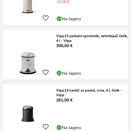
-22,00 €
Na lageru
Vipp13 pedalni spremnik, nehrđajući čelik,
4 l - Vipp
300,00 €
Na lageru
Vipp13 kantić za pedal, crna, 4 l, čelik -
Vipp
261,00 €
Na lageru