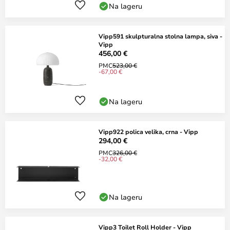
Na lageru
Vipp591 skulpturalna stolna lampa, siva -
Vipp
456,00 €
PMC
523,00 €
-67,00 €
Na lageru
Vipp922 polica velika, crna - Vipp
294,00 €
PMC
326,00 €
-32,00 €
Na lageru
Vipp3 Toilet Roll Holder - Vipp