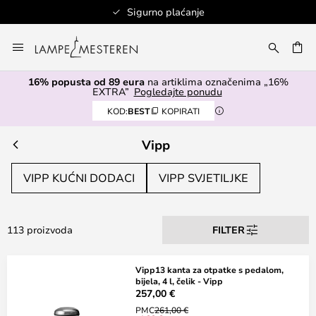
Sigurno plaćanje
Skip
to
I
Content
16% popusta od 89 eura
na artiklima označenima „16%
EXTRA”
Pogledajte ponudu
KOD:
BEST
KOPIRATI
Vipp
VIPP KUĆNI DODACI
VIPP SVJETILJKE
113 proizvoda
FILTER
Vipp13 kanta za otpatke s pedalom,
bijela, 4 l, čelik - Vipp
257,00 €
PMC
261,00 €