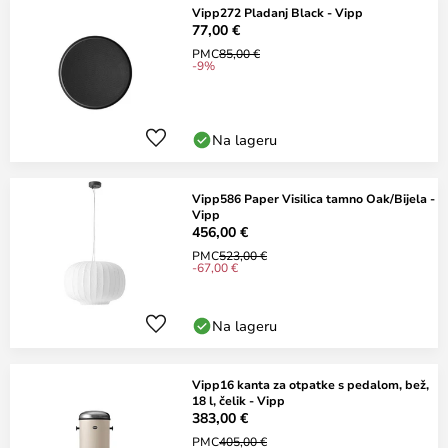
Vipp272 Pladanj Black - Vipp
77,00 €
PMC
85,00 €
-9%
Na lageru
Vipp586 Paper Visilica tamno Oak/Bijela -
Vipp
456,00 €
PMC
523,00 €
-67,00 €
Na lageru
Vipp16 kanta za otpatke s pedalom, bež,
18 l, čelik - Vipp
383,00 €
PMC
405,00 €