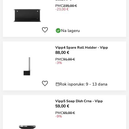
PMC
235,00 €
-23,00 €
Na lageru
Vipp4 Spare Roll Holder - Vipp
88,00 €
PMC
91,00 €
-3%
Rok isporuke: 9 - 13 dana
Vipp5 Soap Dish Crna - Vipp
59,00 €
PMC
65,00 €
-9%