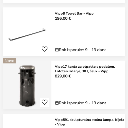
Vipp8 Towel Bar - Vipp
196,00 €
Rok isporuke: 9 - 13 dana
Novo
Vipp17 kanta za otpatke s pedalom,
Lofoten izdanje, 30 l, čelik - Vipp
829,00 €
Rok isporuke: 9 - 13 dana
Vipp591 skulpturalna stolna lampa, bijela
- Vipp