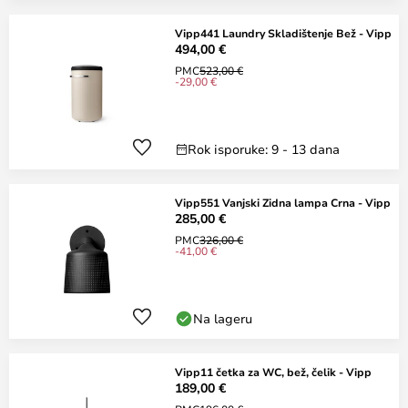
Vipp441 Laundry Skladištenje Bež - Vipp
494,00 €
PMC
523,00 €
-29,00 €
Rok isporuke: 9 - 13 dana
Vipp551 Vanjski Zidna lampa Crna - Vipp
285,00 €
PMC
326,00 €
-41,00 €
Na lageru
Vipp11 četka za WC, bež, čelik - Vipp
189,00 €