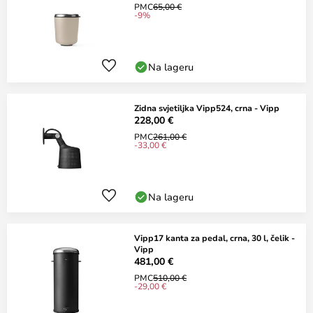
PMC
65,00 €
-9%
Na lageru
Zidna svjetiljka Vipp524, crna - Vipp
228,00 €
PMC
261,00 €
-33,00 €
Na lageru
Vipp17 kanta za pedal, crna, 30 l, čelik -
Vipp
481,00 €
PMC
510,00 €
-29,00 €