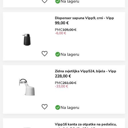
Na lageru
Dispenser sapuna Vipp9, crni - Vipp
99,00 €
PMC
105,00 €
-6,00 €
Na lageru
Zidna svjetiljka Vipp524, bijela - Vipp
228,00 €
PMC
261,00 €
-33,00 €
Na lageru
Vipp16 kanta za otpatke na pedalicu,