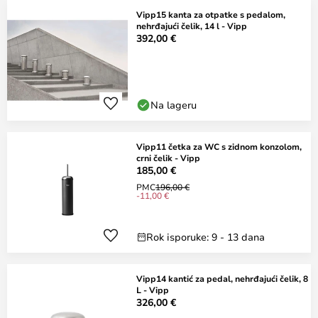
Vipp15 kanta za otpatke s pedalom,
nehrđajući čelik, 14 l - Vipp
392,00 €
Na lageru
Vipp11 četka za WC s zidnom konzolom,
crni čelik - Vipp
185,00 €
PMC
196,00 €
-11,00 €
Rok isporuke: 9 - 13 dana
Vipp14 kantić za pedal, nehrđajući čelik, 8
L - Vipp
326,00 €