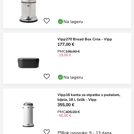
Na lageru
Vipp270 Bread Box Crna - Vipp
177,00 €
PMC
196,00 €
-19,00 €
Na lageru
Vipp16 kanta za otpatke s pedalom,
bijela, 18 l, čelik - Vipp
355,00 €
PMC
405,00 €
-50,00 €
Rok isporuke: 9 - 13 dana