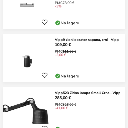
PMC
78,00 €
-3%
Na lageru
Vipp9 zidni dozator sapuna, crni - Vipp
109,00 €
PMC
111,00 €
-2,00 €
Na lageru
Vipp523 Zidna lampa Small Crna - Vipp
285,00 €
PMC
326,00 €
-41,00 €