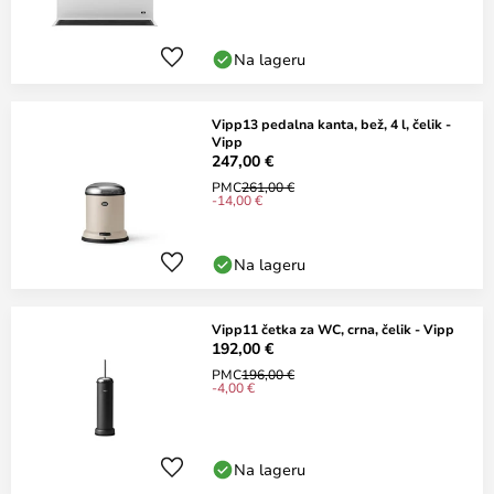
Na lageru
Vipp13 pedalna kanta, bež, 4 l, čelik -
Vipp
247,00 €
PMC
261,00 €
-14,00 €
Na lageru
Vipp11 četka za WC, crna, čelik - Vipp
192,00 €
PMC
196,00 €
-4,00 €
Na lageru