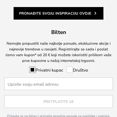
PRONAĐITE SVOJU INSPIRACIJU OVDJE
Bilten
Nemojte propustiti naše najbolje ponude, ekskluzivne akcije i
najnovije trendove u rasvjeti. Registrirajte se sada i poslat
ćemo vam kupon* od 20 € koji možete iskoristiti prilikom vaše
prve kupovine u našoj internetskoj trgovini.
Privatni kupac
Društvo
PRETPLATITE SE
Prijavite se na bilten i primajte povoljne ponude za svjetiljke i svjetala,