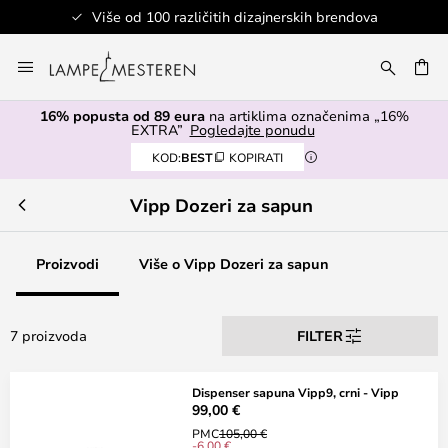
Više od 100 različitih dizajnerskih brendova
Skip
to
I
Content
16% popusta od 89 eura
na artiklima označenima „16%
EXTRA”
Pogledajte ponudu
KOD:
BEST
KOPIRATI
Vipp Dozeri za sapun
Proizvodi
Više o Vipp Dozeri za sapun
7 proizvoda
FILTER
Dispenser sapuna Vipp9, crni - Vipp
99,00 €
PMC
105,00 €
-6,00 €