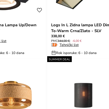
dna Lampa Up/Down
Logs In L Zidna lampa LED Di
To-Warm Crna/Zlato - SLV
338,00 €
 list
PMC
344,00 €
-6,00 €
Tehnički list
ke: 6 - 10 dana
Rok isporuke: 6 - 10 dana
SUMMER DEAL