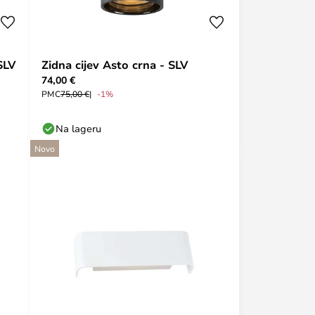
SLV
Zidna cijev Asto crna - SLV
74,00 €
PMC
75,00 €
-1%
Na lageru
Novo