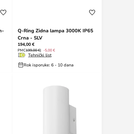
m-
Q-Ring Zidna lampa 3000K IP65
Crna - SLV
194,00 €
PMC
199,00 €
-5,00 €
Tehnički list
Rok isporuke: 6 - 10 dana