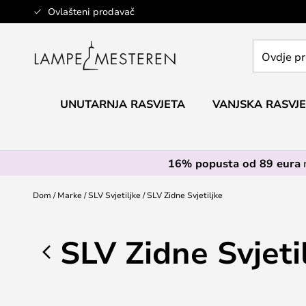
Skip
Ovlašteni prodavač
to
Content
Ovdje
pretražite
cijelu
trgovinu...
UNUTARNJA RASVJETA
VANJSKA RASVJ
16% popusta od 89 eura
Dom
Marke
SLV Svjetiljke
SLV Zidne Svjetiljke
SLV Zidne Svjeti