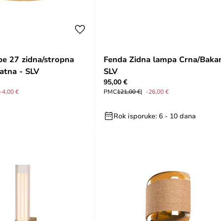
pe 27 zidna/stropna
Fenda Zidna lampa Crna/Bakar
latna - SLV
SLV
95,00 €
-4,00 €
PMC
121,00 €
-26,00 €
Rok isporuke: 6 - 10 dana