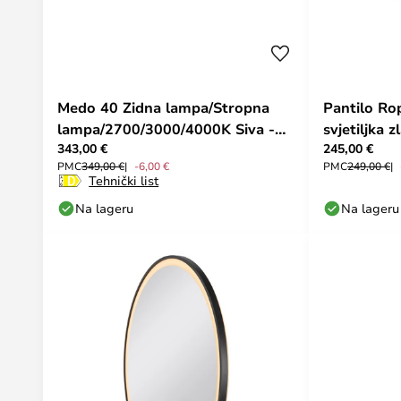
Medo 40 Zidna lampa/Stropna
Pantilo Ro
lampa/2700/3000/4000K Siva -
svjetiljka z
343,00 €
245,00 €
SLV
PMC
349,00 €
-6,00 €
PMC
249,00 €
Tehnički list
Na lageru
Na lageru