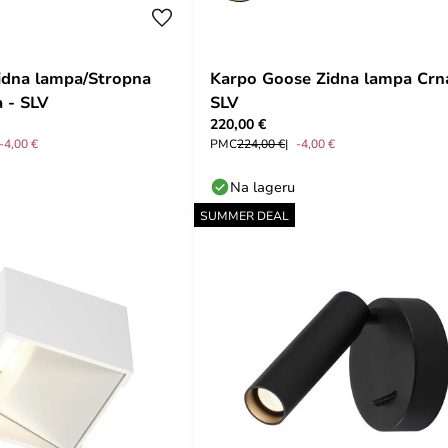
idna lampa/Stropna
Karpo Goose Zidna lampa Crn
 - SLV
SLV
220,00 €
-4,00 €
PMC
224,00 €
-4,00 €
Na lageru
SUMMER DEAL