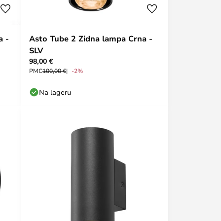
a -
Asto Tube 2 Zidna lampa Crna -
SLV
98,00 €
PMC
100,00 €
-2%
Na lageru