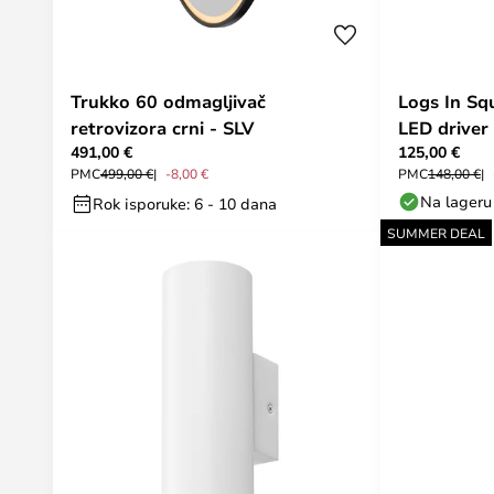
Trukko 60 odmagljivač
Logs In Sq
retrovizora crni - SLV
LED driver 
491,00 €
125,00 €
PMC
499,00 €
-8,00 €
PMC
148,00 €
Na lageru
Rok isporuke: 6 - 10 dana
SUMMER DEAL