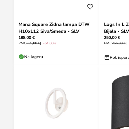
Mana Square Zidna lampa DTW
Logs In L 
H10xL12 Siva/Smeđa - SLV
Bijela - SLV
188,00 €
250,00 €
PMC
239,00 €
-51,00 €
PMC
256,00 €
Na lageru
Rok isporu