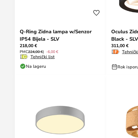
Q-Ring Zidna lampa w/Senzor
Oculus Zi
IP54 Bijela - SLV
Black - SLV
218,00 €
311,00 €
Tehnički
PMC
224,00 €
-6,00 €
Tehnički list
Na lageru
Rok isporu