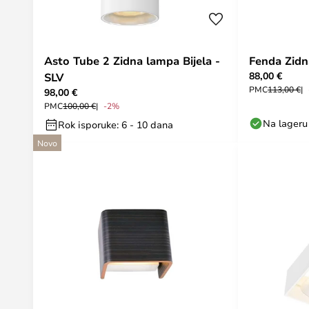
Asto Tube 2 Zidna lampa Bijela -
Fenda Zidn
88,00 €
SLV
PMC
113,00 €
98,00 €
PMC
100,00 €
-2%
Na lageru
Rok isporuke: 6 - 10 dana
Novo