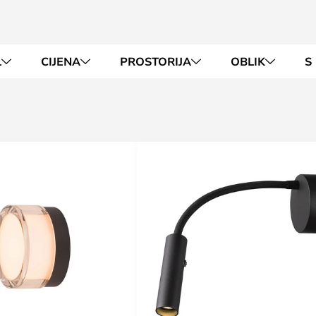
L
CIJENA
PROSTORIJA
OBLIK
S