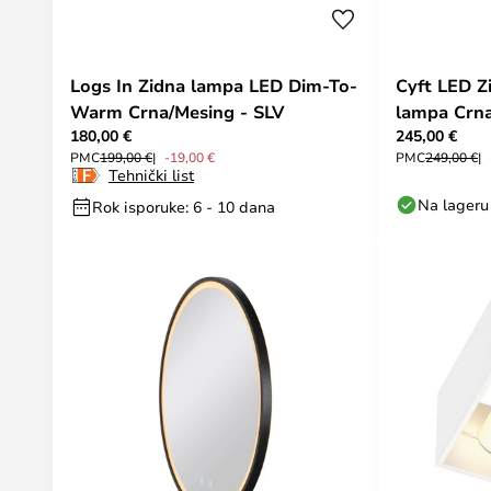
Logs In Zidna lampa LED Dim-To-
Cyft LED Z
Warm Crna/Mesing - SLV
lampa Crna
180,00 €
245,00 €
PMC
199,00 €
-19,00 €
PMC
249,00 €
Tehnički list
Na lageru
Rok isporuke: 6 - 10 dana