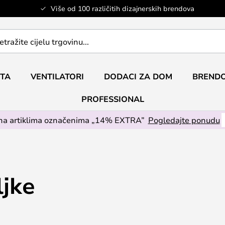
Više od 100 različitih dizajnerskih brendova
ETA
VENTILATORI
DODACI ZA DOM
BRENDO
PROFESSIONAL
na artiklima označenima „14% EXTRA”
Pogledajte ponudu
ljke