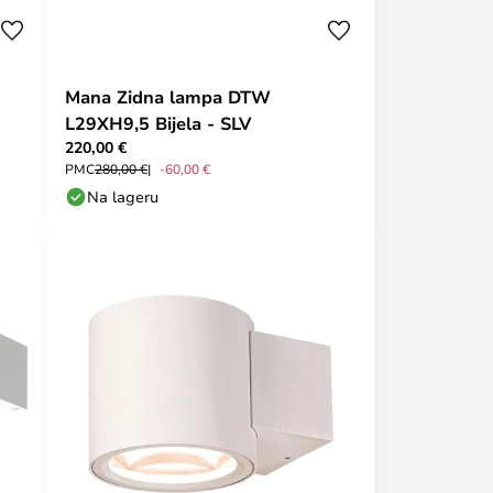
Mana Zidna lampa DTW
L29XH9,5 Bijela - SLV
220,00 €
PMC
280,00 €
-60,00 €
Na lageru