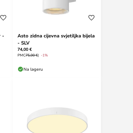
 -
Asto zidna cijevna svjetiljka bijela
- SLV
74,00 €
PMC
75,00 €
-1%
Na lageru