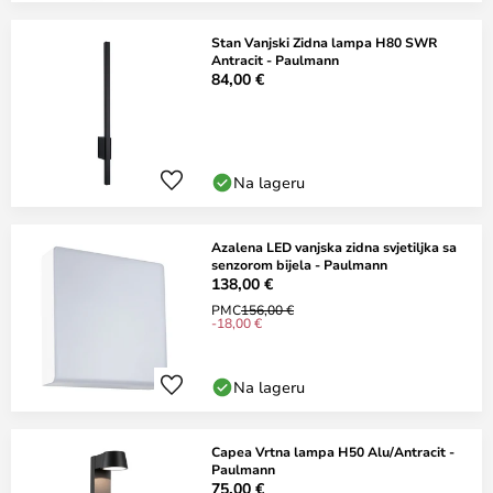
Stan Vanjski Zidna lampa H80 SWR
Antracit - Paulmann
84,00 €
Na lageru
Azalena LED vanjska zidna svjetiljka sa
senzorom bijela - Paulmann
138,00 €
PMC
156,00 €
-18,00 €
Na lageru
Capea Vrtna lampa H50 Alu/Antracit -
Paulmann
75,00 €