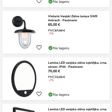
Na lageru
Vintario Vanjski Zidna lampa SWR
Antracit - Paulmann
65,00 €
PMC
67,00 €
-3%
Na lageru
Lamina LED vanjska zidna svjetiljka, crna,
senzor, IP44 - Paulmann
70,00 €
PMC
72,00 €
-2%
Na lageru
Lamina LED vanjska zidna svjetiljka, crna,