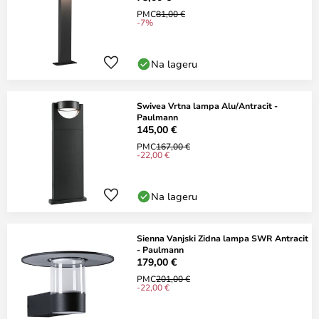
PMC
81,00 €
-7%
Na lageru
Swivea Vrtna lampa Alu/Antracit -
Paulmann
145,00 €
PMC
167,00 €
-22,00 €
Na lageru
Sienna Vanjski Zidna lampa SWR Antracit
- Paulmann
179,00 €
PMC
201,00 €
-22,00 €