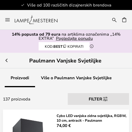
Sigurno plaćanje
Skip
to
I
Content
14% popusta od 79 eura
na artiklima označenima „14%
EXTRA”
Pogledajte ponudu
KOD:
BEST
KOPIRATI
Paulmann Vanjske Svjetiljke
Proizvodi
Više o Paulmann Vanjske Svjetiljke
137 proizvoda
FILTER
Cybo LED vanjska zidna svjetiljka, RGBW,
10 cm, antracit - Paulmann
74,00 €