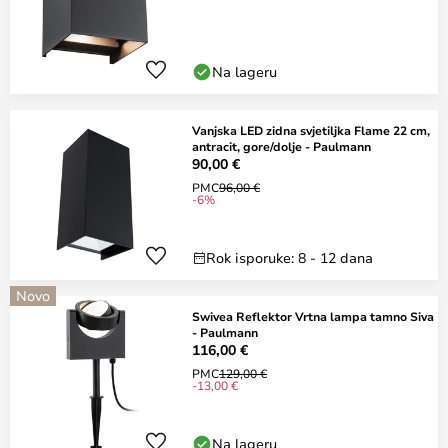
Na lageru
Vanjska LED zidna svjetiljka Flame 22 cm,
antracit, gore/dolje - Paulmann
90,00 €
PMC
96,00 €
-6%
Rok isporuke: 8 - 12 dana
Novo
Swivea Reflektor Vrtna lampa tamno Siva
- Paulmann
116,00 €
PMC
129,00 €
-13,00 €
Na lageru