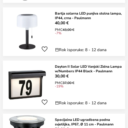
Bartja solarna LED punjiva stolna lampa,
IP44, crna - Paulmann
40,00 €
PMC
43,00 €
-7%
Rok isporuke: 8 - 12 dana
Dayton II Solar LED Vanjski Zidna Lampa
w/Numbers IP44 Black - Paulmann
30,00 €
PMC
37,00 €
-19%
Rok isporuke: 8 - 12 dana
Specijalna LED ugradbena podna
svjetiljka, IP67, Ø 11 cm - Paulmann