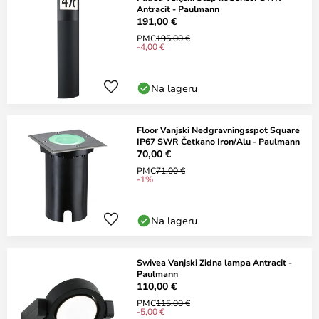
Antracit - Paulmann
191,00 €
PMC
195,00 €
-4,00 €
Na lageru
Floor Vanjski Nedgravningsspot Square
IP67 SWR Četkano Iron/Alu - Paulmann
70,00 €
PMC
71,00 €
-1%
Na lageru
Swivea Vanjski Zidna lampa Antracit -
Paulmann
110,00 €
PMC
115,00 €
-5,00 €