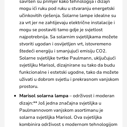
savršen su primjer kako tehnologija i dizajn
mogu ići ruku pod ruku u stvaranju energetski
učinkovitih rješenja. Solarne lampe idealne su
za vrt jer ne zahtijevaju električne instalacije i
mogu se postaviti tamo gdje je svjetlost
najpotrebnija. Sa solarnim svjetiljkama možete
stvoriti ugodan i osvijetljen vrt, istovremeno
štedeći energiju i smanjujući emisiju CO2.
Solarne svjetiljke tvrtke Paulmann, uključujući
svjetiljku Marisol, dizajnirane su tako da budu
funkcionalne i estetski ugodne, tako da možete
uživati u dobrom svjetlu i prekrasnom vanjskom
prostoru.
Marisol solarna lampa
– održivost i moderan
dizajn:** Još jedna značajna svjetiljka u
Paulmannovom vanjskom asortimanu je
solarna svjetiljka Marisol. Ova svjetiljka
kombinira održivost s modernom tehnologijom