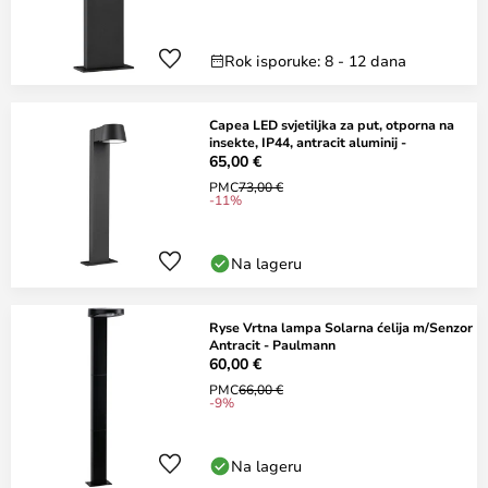
Rok isporuke: 8 - 12 dana
Capea LED svjetiljka za put, otporna na
insekte, IP44, antracit aluminij -
65,00 €
PMC
73,00 €
-11%
Na lageru
Ryse Vrtna lampa Solarna ćelija m/Senzor
Antracit - Paulmann
60,00 €
PMC
66,00 €
-9%
Na lageru