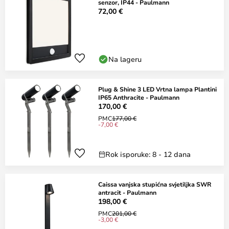
senzor, IP44 - Paulmann
72,00 €
Na lageru
Plug & Shine 3 LED Vrtna lampa Plantini
IP65 Anthracite - Paulmann
170,00 €
PMC
177,00 €
-7,00 €
Rok isporuke: 8 - 12 dana
Caissa vanjska stupićna svjetiljka SWR
antracit - Paulmann
198,00 €
PMC
201,00 €
-3,00 €