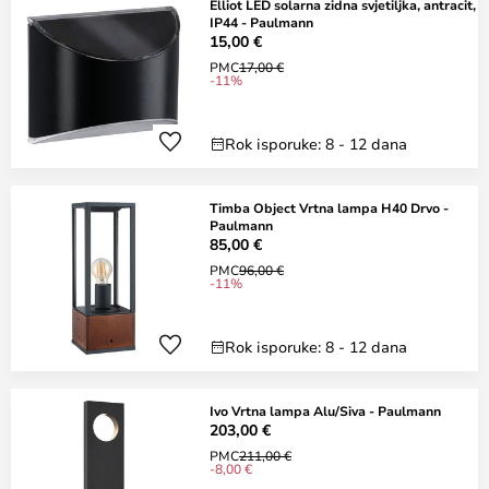
Elliot LED solarna zidna svjetiljka, antracit,
IP44 - Paulmann
15,00 €
PMC
17,00 €
-11%
Rok isporuke: 8 - 12 dana
Timba Object Vrtna lampa H40 Drvo -
Paulmann
85,00 €
PMC
96,00 €
-11%
Rok isporuke: 8 - 12 dana
Ivo Vrtna lampa Alu/Siva - Paulmann
203,00 €
PMC
211,00 €
-8,00 €