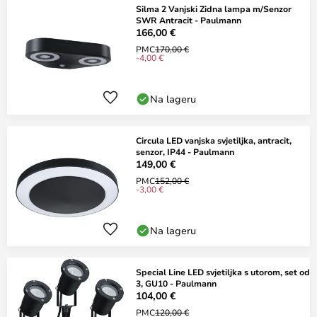
Silma 2 Vanjski Zidna lampa m/Senzor
SWR Antracit - Paulmann
166,00 €
PMC
170,00 €
-4,00 €
Na lageru
Circula LED vanjska svjetiljka, antracit,
senzor, IP44 - Paulmann
149,00 €
PMC
152,00 €
-3,00 €
Na lageru
Special Line LED svjetiljka s utorom, set od
3, GU10 - Paulmann
104,00 €
PMC
120,00 €