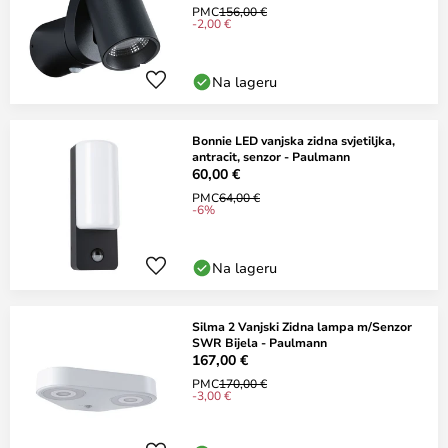
PMC
156,00 €
-2,00 €
Na lageru
Bonnie LED vanjska zidna svjetiljka,
antracit, senzor - Paulmann
60,00 €
PMC
64,00 €
-6%
Na lageru
Silma 2 Vanjski Zidna lampa m/Senzor
SWR Bijela - Paulmann
167,00 €
PMC
170,00 €
-3,00 €