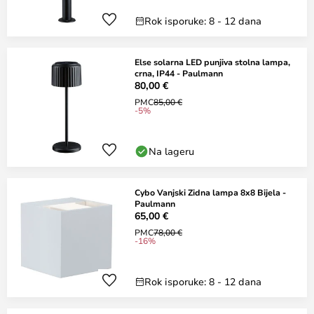
Rok isporuke: 8 - 12 dana
Else solarna LED punjiva stolna lampa,
crna, IP44 - Paulmann
80,00 €
PMC
85,00 €
-5%
Na lageru
Cybo Vanjski Zidna lampa 8x8 Bijela -
Paulmann
65,00 €
PMC
78,00 €
-16%
Rok isporuke: 8 - 12 dana