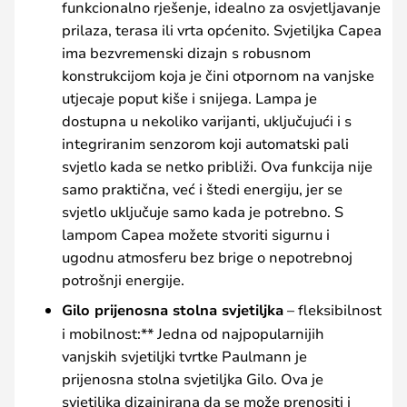
funkcionalno rješenje, idealno za osvjetljavanje
prilaza, terasa ili vrta općenito. Svjetiljka Capea
ima bezvremenski dizajn s robusnom
konstrukcijom koja je čini otpornom na vanjske
utjecaje poput kiše i snijega. Lampa je
dostupna u nekoliko varijanti, uključujući i s
integriranim senzorom koji automatski pali
svjetlo kada se netko približi. Ova funkcija nije
samo praktična, već i štedi energiju, jer se
svjetlo uključuje samo kada je potrebno. S
lampom Capea možete stvoriti sigurnu i
ugodnu atmosferu bez brige o nepotrebnoj
potrošnji energije.
Gilo prijenosna stolna svjetiljka
– fleksibilnost
i mobilnost:** Jedna od najpopularnijih
vanjskih svjetiljki tvrtke Paulmann je
prijenosna stolna svjetiljka Gilo. Ova je
svjetiljka dizajnirana da se može prenositi i