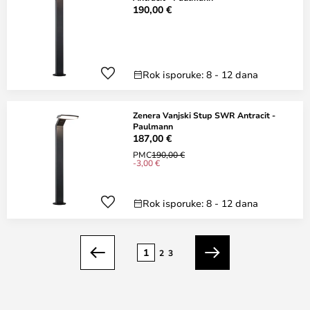
190,00 €
Rok isporuke: 8 - 12 dana
Zenera Vanjski Stup SWR Antracit -
Paulmann
187,00 €
PMC
190,00 €
-3,00 €
Rok isporuke: 8 - 12 dana
Stranica
1
2
3
Prethodno
Sljedeći