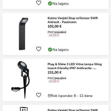
Na lageru
Kulma Vanjski Stup m/Senzor SWR
Antracit - Paulmann
102,00 €
PMC
112,00 €
-10,00 €
Na lageru
Plug & Shine 3 LED Vrtna lampa Sting
Insect-friendly IP67 Anthracite -
Paulmann
231,00 €
PMC
241,00 €
-10,00 €
Rok isporuke: 8 - 12 dana
Padea Vanjski Stup m/Senzor SWR