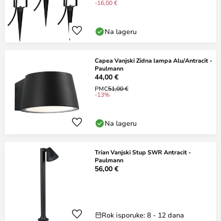
-16,00 €
Na lageru
Capea Vanjski Zidna lampa Alu/Antracit -
Paulmann
44,00 €
PMC
51,00 €
-13%
Na lageru
Trian Vanjski Stup SWR Antracit -
Paulmann
56,00 €
Rok isporuke: 8 - 12 dana