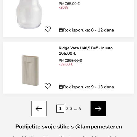
PMC
65,00 €
-20%
Rok isporuke: 8 - 12 dana
Ridge Vaza H48,5 Bež - Muuto
166,00 €
PMC
205,00 €
-39,00 €
Rok isporuke: 9 - 13 dana
Stranica
1
2
3
...
8
Prethodno
Sljedeći
Podijelite svoje slike s @lampemesteren