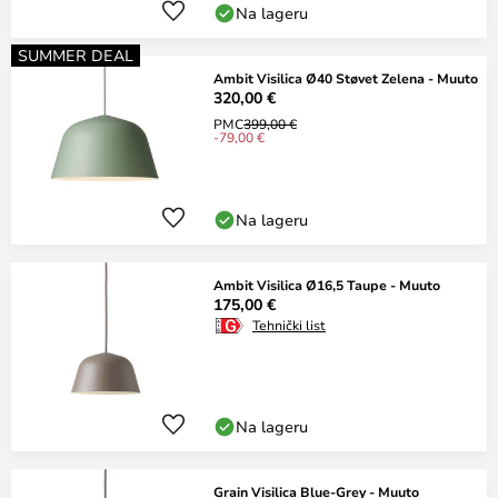
Na lageru
SUMMER DEAL
Ambit Visilica Ø40 Støvet Zelena - Muuto
320,00 €
PMC
399,00 €
-79,00 €
Na lageru
Ambit Visilica Ø16,5 Taupe - Muuto
175,00 €
Tehnički list
Na lageru
Grain Visilica Blue-Grey - Muuto