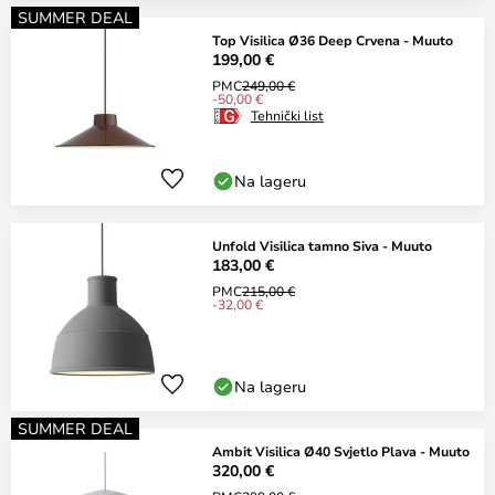
SUMMER DEAL
Top Visilica Ø36 Deep Crvena - Muuto
199,00 €
PMC
249,00 €
-50,00 €
Tehnički list
Na lageru
Unfold Visilica tamno Siva - Muuto
183,00 €
PMC
215,00 €
-32,00 €
Na lageru
SUMMER DEAL
Ambit Visilica Ø40 Svjetlo Plava - Muuto
320,00 €