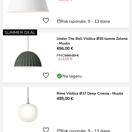
Rok isporuke: 9 - 13 dana
SUMMER DEAL
Under The Bell Visilica Ø55 tamno Zelena
- Muuto
456,00 €
PMC
569,00 €
-113,00 €
Na lageru
Rime Visilica Ø37 Deep Crvena - Muuto
499,00 €
Rok isporuke: 9 - 13 dana