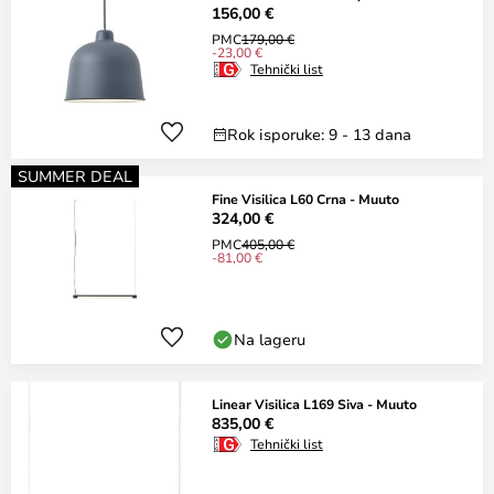
156,00 €
PMC
179,00 €
-23,00 €
Tehnički list
Rok isporuke: 9 - 13 dana
SUMMER DEAL
Fine Visilica L60 Crna - Muuto
324,00 €
PMC
405,00 €
-81,00 €
Na lageru
Linear Visilica L169 Siva - Muuto
835,00 €
Tehnički list