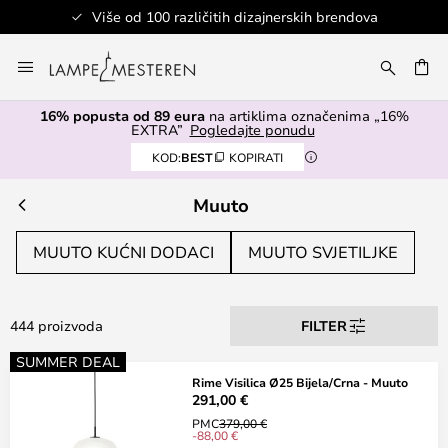
Više od 100 različitih dizajnerskih brendova
Skip
to
I
Content
16% popusta od 89 eura
na artiklima označenima „16%
EXTRA”
Pogledajte ponudu
KOD:
BEST
KOPIRATI
Muuto
MUUTO KUĆNI DODACI
MUUTO SVJETILJKE
444 proizvoda
FILTER
SUMMER DEAL
Rime Visilica Ø25 Bijela/Crna - Muuto
291,00 €
PMC
379,00 €
-88,00 €