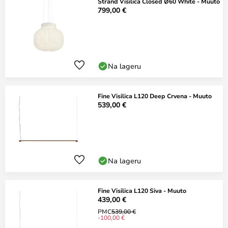
Strand Visilica Closed Ø60 White - Muuto
799,00 €
Na lageru
Fine Visilica L120 Deep Crvena - Muuto
539,00 €
Na lageru
Fine Visilica L120 Siva - Muuto
439,00 €
PMC
539,00 €
-100,00 €