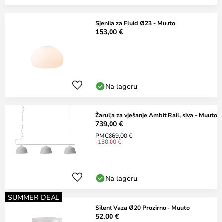
Sjenila za Fluid Ø23 - Muuto
153,00 €
Na lageru
Žarulja za vješanje Ambit Rail, siva - Muuto
739,00 €
PMC
869,00 €
-130,00 €
Na lageru
SUMMER DEAL
Silent Vaza Ø20 Prozirno - Muuto
52,00 €