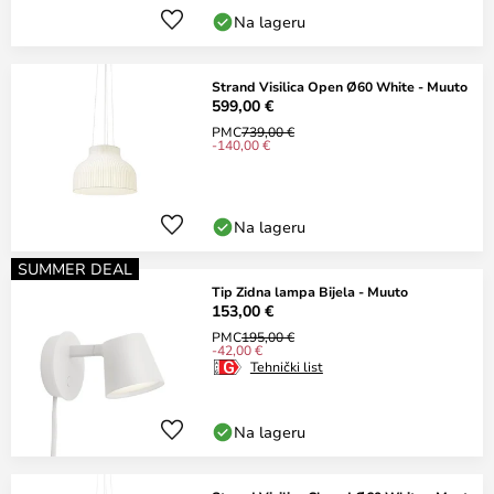
Na lageru
Strand Visilica Open Ø60 White - Muuto
599,00 €
PMC
739,00 €
-140,00 €
Na lageru
SUMMER DEAL
Tip Zidna lampa Bijela - Muuto
153,00 €
PMC
195,00 €
-42,00 €
Tehnički list
Na lageru