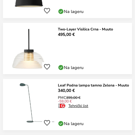
Na lageru
Two-Layer Visilica Crna - Muuto
495,00 €
Na lageru
Leaf Podna lampa tamno Zelena - Muuto
340,00 €
PMC
399,00 €
-59,00 €
Tehnički list
Na lageru