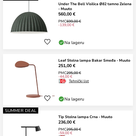
Under The Bell Visilica Ø82 tamno Zelena
- Muuto
560,00 €
PMC
699,00 €
-139,00 €
Na lageru
Leaf Stolna lampa Bakar Smeđa - Muuto
251,00 €
PMC
295,00 €
-44,00 €
Tehnički list
Na lageru
SUMMER DEAL
Tip Stolna lampa Crna - Muuto
236,00 €
PMC
295,00 €
-59,00 €