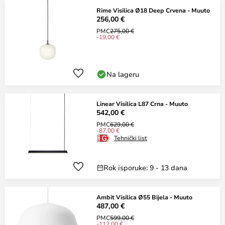
Rime Visilica Ø18 Deep Crvena - Muuto
256,00 €
PMC
275,00 €
-19,00 €
Na lageru
Linear Visilica L87 Crna - Muuto
542,00 €
PMC
629,00 €
-87,00 €
Tehnički list
Rok isporuke: 9 - 13 dana
Ambit Visilica Ø55 Bijela - Muuto
487,00 €
PMC
599,00 €
-112,00 €