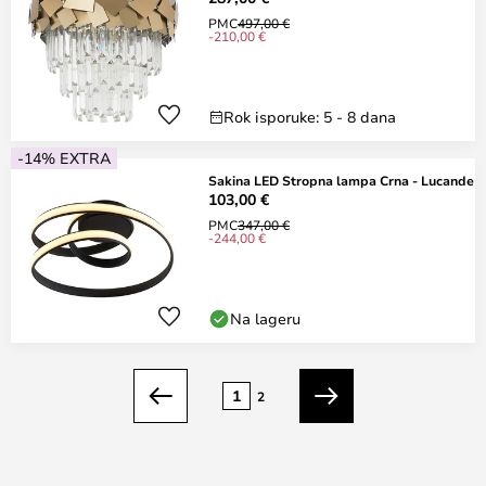
PMC
497,00 €
-210,00 €
Rok isporuke: 5 - 8 dana
-14% EXTRA
Sakina LED Stropna lampa Crna - Lucande
103,00 €
PMC
347,00 €
-244,00 €
Na lageru
Stranica
1
2
Prethodno
Sljedeći