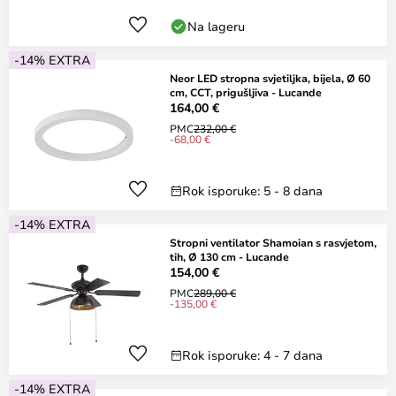
Na lageru
-14% EXTRA
Neor LED stropna svjetiljka, bijela, Ø 60
cm, CCT, prigušljiva - Lucande
164,00 €
PMC
232,00 €
-68,00 €
Rok isporuke: 5 - 8 dana
-14% EXTRA
Stropni ventilator Shamoian s rasvjetom,
tih, Ø 130 cm - Lucande
154,00 €
PMC
289,00 €
-135,00 €
Rok isporuke: 4 - 7 dana
-14% EXTRA