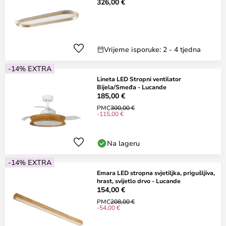
326,00 €
Vrijeme isporuke: 2 - 4 tjedna
-14% EXTRA
Lineta LED Stropni ventilator
Bijela/Smeđa - Lucande
185,00 €
PMC
300,00 €
-115,00 €
Na lageru
-14% EXTRA
Emara LED stropna svjetiljka, prigušljiva,
hrast, svijetlo drvo - Lucande
154,00 €
PMC
208,00 €
-54,00 €