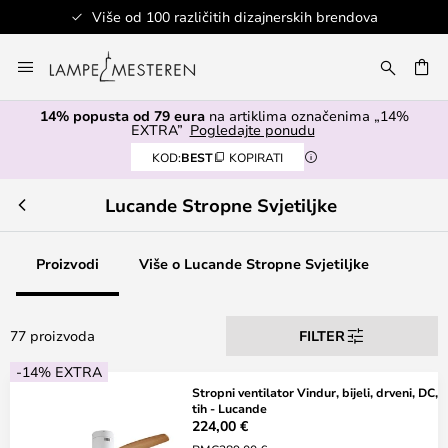
 od 100 različitih dizajnerskih brendova
Skip
to
I
Content
14% popusta od 79 eura
na artiklima označenima „14%
EXTRA”
Pogledajte ponudu
KOD:
BEST
KOPIRATI
Lucande Stropne Svjetiljke
Proizvodi
Više o Lucande Stropne Svjetiljke
77 proizvoda
FILTER
-14% EXTRA
Stropni ventilator Vindur, bijeli, drveni, DC,
tih - Lucande
224,00 €