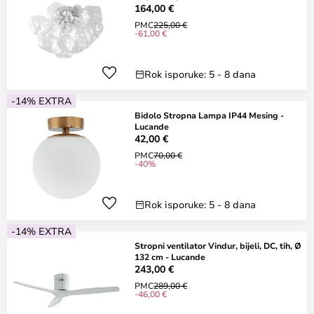
164,00 €
PMC
225,00 €
-61,00 €
Rok isporuke: 5 - 8 dana
-14% EXTRA
Bidolo Stropna Lampa IP44 Mesing -
Lucande
42,00 €
PMC
70,00 €
-40%
Rok isporuke: 5 - 8 dana
-14% EXTRA
Stropni ventilator Vindur, bijeli, DC, tih, Ø
132 cm - Lucande
243,00 €
PMC
289,00 €
-46,00 €