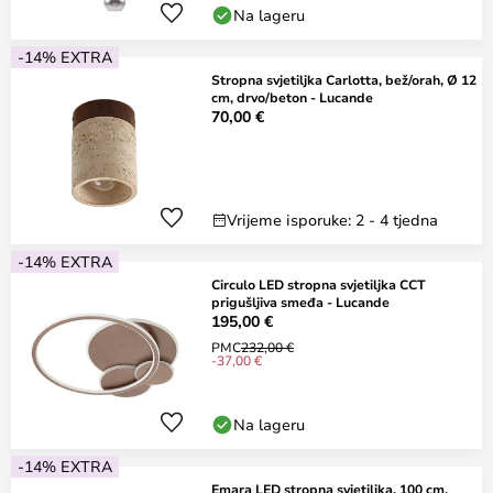
Na lageru
-14% EXTRA
Stropna svjetiljka Carlotta, bež/orah, Ø 12
cm, drvo/beton - Lucande
70,00 €
Vrijeme isporuke: 2 - 4 tjedna
-14% EXTRA
Circulo LED stropna svjetiljka CCT
prigušljiva smeđa - Lucande
195,00 €
PMC
232,00 €
-37,00 €
Na lageru
-14% EXTRA
Emara LED stropna svjetiljka, 100 cm,