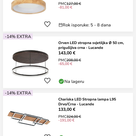
PMC
127,00 €
-81,00 €
Rok isporuke: 5 - 8 dana
-14% EXTRA
Orven LED stropna svjetiljka Ø 50 cm,
prigušljiva crna - Lucande
143,00 €
PMC
208,00 €
-65,00 €
Na lageru
-14% EXTRA
Chariska LED Stropna lampa L95
Drvo/Crna - Lucande
133,00 €
PMC
324,00 €
-191,00 €