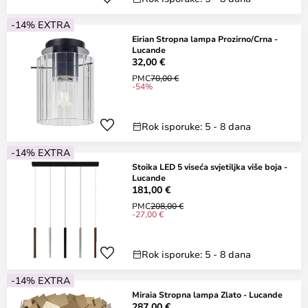
-14% EXTRA
Eirian Stropna lampa Prozirno/Crna -
Lucande
32,00 €
PMC
70,00 €
-54%
Rok isporuke: 5 - 8 dana
-14% EXTRA
Stoika LED 5 viseća svjetiljka više boja -
Lucande
181,00 €
PMC
208,00 €
-27,00 €
Rok isporuke: 5 - 8 dana
-14% EXTRA
Miraia Stropna lampa Zlato - Lucande
287,00 €