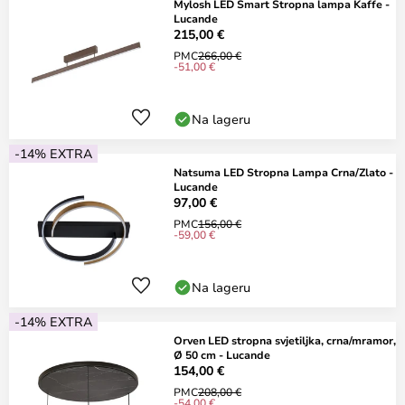
Mylosh LED Smart Stropna lampa Kaffe -
Lucande
215,00 €
PMC
266,00 €
-51,00 €
Na lageru
-14% EXTRA
Natsuma LED Stropna Lampa Crna/Zlato -
Lucande
97,00 €
PMC
156,00 €
-59,00 €
Na lageru
-14% EXTRA
Orven LED stropna svjetiljka, crna/mramor,
Ø 50 cm - Lucande
154,00 €
PMC
208,00 €
-54,00 €