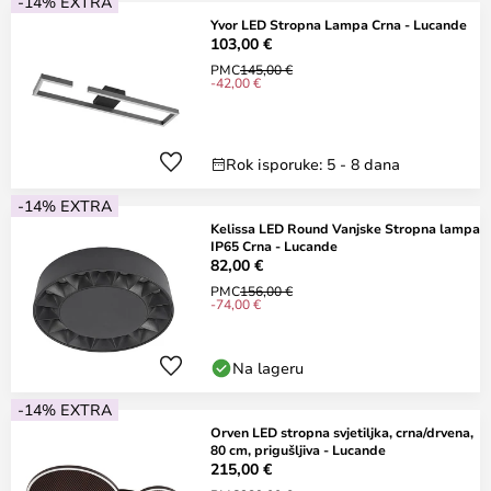
-14% EXTRA
Yvor LED Stropna Lampa Crna - Lucande
103,00 €
PMC
145,00 €
-42,00 €
Rok isporuke: 5 - 8 dana
-14% EXTRA
Kelissa LED Round Vanjske Stropna lampa
IP65 Crna - Lucande
82,00 €
PMC
156,00 €
-74,00 €
Na lageru
-14% EXTRA
Orven LED stropna svjetiljka, crna/drvena,
80 cm, prigušljiva - Lucande
215,00 €