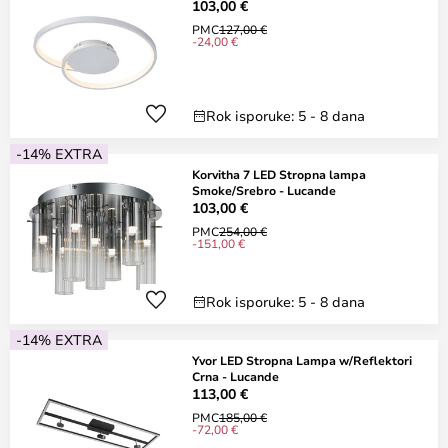
103,00 €
PMC
127,00 €
-24,00 €
Rok isporuke: 5 - 8 dana
-14% EXTRA
Korvitha 7 LED Stropna lampa
Smoke/Srebro - Lucande
103,00 €
PMC
254,00 €
-151,00 €
Rok isporuke: 5 - 8 dana
-14% EXTRA
Yvor LED Stropna Lampa w/Reflektori
Crna - Lucande
113,00 €
PMC
185,00 €
-72,00 €