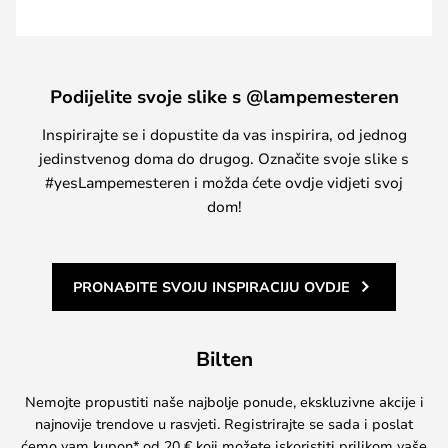
Podijelite svoje slike s @lampemesteren
Inspirirajte se i dopustite da vas inspirira, od jednog
jedinstvenog doma do drugog. Označite svoje slike s
#yesLampemesteren i možda ćete ovdje vidjeti svoj
dom!
PRONAĐITE SVOJU INSPIRACIJU OVDJE
Bilten
Nemojte propustiti naše najbolje ponude, ekskluzivne akcije i
najnovije trendove u rasvjeti. Registrirajte se sada i poslat
ćemo vam kupon* od 20 € koji možete iskoristiti prilikom vaše