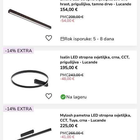
hrast, prigušljiva, tamno drvo - Lucande
154,00 €
PMC
208,00 €
-54,00 €
Rok isporuke: 5 - 8 dana
-14% EXTRA
Isalin LED stropna svjetiljka, crna, CCT,
prigušljiva - Lucande
195,00 €
PMC
243,00 €
-48,00 €
Na lageru
-14% EXTRA
Mylosh pametna LED stropna svjetiljka,
CCT, Tuya, crna - Lucande
225,00 €
PMC
266,00 €
-41,00 €