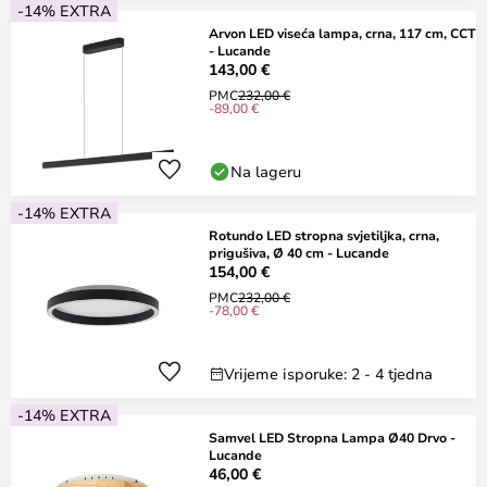
-14% EXTRA
Arvon LED viseća lampa, crna, 117 cm, CCT
- Lucande
143,00 €
PMC
232,00 €
-89,00 €
Na lageru
-14% EXTRA
Rotundo LED stropna svjetiljka, crna,
prigušiva, Ø 40 cm - Lucande
154,00 €
PMC
232,00 €
-78,00 €
Vrijeme isporuke: 2 - 4 tjedna
-14% EXTRA
Samvel LED Stropna Lampa Ø40 Drvo -
Lucande
46,00 €