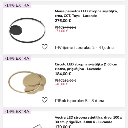
-14% EXTRA
Moise pametna LED stropna svjetiljka,
crna, CCT, Tuya - Lucande
276,00 €
PMC
347,00 €
-71,00 €
Vrijeme isporuke: 2 - 4 tjedna
-14% EXTRA
Circulo LED stropna svjetiljka Ø 60 cm
zlatna, prigušljiva - Lucande
184,00 €
PMC
232,00 €
-48,00 €
Rok isporuke: 5 - 8 dana
-14% EXTRA
Vectra LED stropna svjetiljka, drvo, 100 x
30 cm, prigušiva, 3.000 K - Lucande
170,00 €