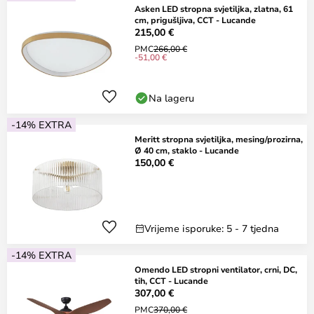
Asken LED stropna svjetiljka, zlatna, 61
cm, prigušljiva, CCT - Lucande
215,00 €
PMC
266,00 €
-51,00 €
Na lageru
-14% EXTRA
Meritt stropna svjetiljka, mesing/prozirna,
Ø 40 cm, staklo - Lucande
150,00 €
Vrijeme isporuke: 5 - 7 tjedna
-14% EXTRA
Omendo LED stropni ventilator, crni, DC,
tih, CCT - Lucande
307,00 €
PMC
370,00 €