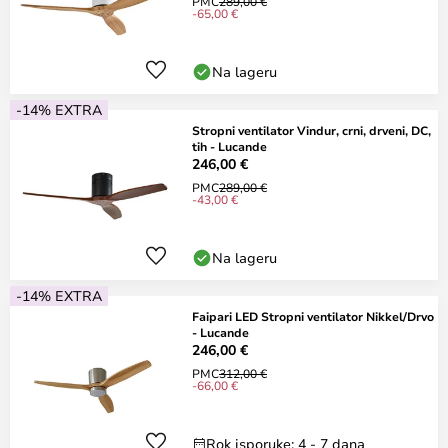
PMC
289,00 €
-65,00 €
Na lageru
-14% EXTRA
Stropni ventilator Vindur, crni, drveni, DC,
tih - Lucande
246,00 €
PMC
289,00 €
-43,00 €
Na lageru
-14% EXTRA
Faipari LED Stropni ventilator Nikkel/Drvo
- Lucande
246,00 €
PMC
312,00 €
-66,00 €
Rok isporuke: 4 - 7 dana