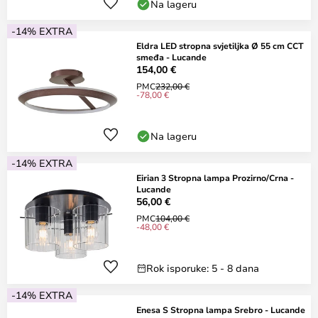
Na lageru
-14% EXTRA
Eldra LED stropna svjetiljka Ø 55 cm CCT
smeđa - Lucande
154,00 €
PMC
232,00 €
-78,00 €
Na lageru
-14% EXTRA
Eirian 3 Stropna lampa Prozirno/Crna -
Lucande
56,00 €
PMC
104,00 €
-48,00 €
Rok isporuke: 5 - 8 dana
-14% EXTRA
Enesa S Stropna lampa Srebro - Lucande