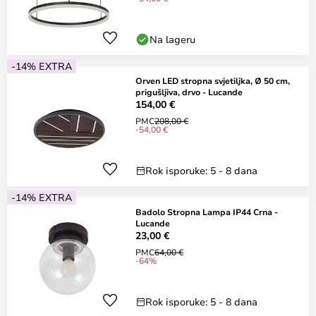
Na lageru
-14% EXTRA
Orven LED stropna svjetiljka, Ø 50 cm,
prigušljiva, drvo - Lucande
154,00 €
PMC
208,00 €
-54,00 €
Rok isporuke: 5 - 8 dana
-14% EXTRA
Badolo Stropna Lampa IP44 Crna -
Lucande
23,00 €
PMC
64,00 €
-64%
Rok isporuke: 5 - 8 dana