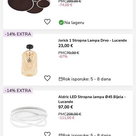
PMC
289,00 €
-74,00 €
Na lageru
-14% EXTRA
Jorick 1 Stropna Lampa Drvo - Lucande
23,00 €
PMC
70,00 €
-67%
Rok isporuke: 5 - 8 dana
-14% EXTRA
Aldric LED Stropna lampa Ø45 Bijela -
Lucande
97,00 €
PMC
208,00 €
-111,00 €
Rok isporuke: 5 - 8 dana