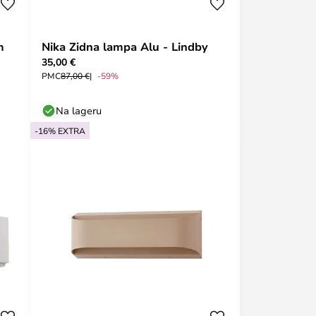
m
Nika Zidna lampa Alu - Lindby
35,00 €
PMC
87,00 €
-59%
Na lageru
-16% EXTRA