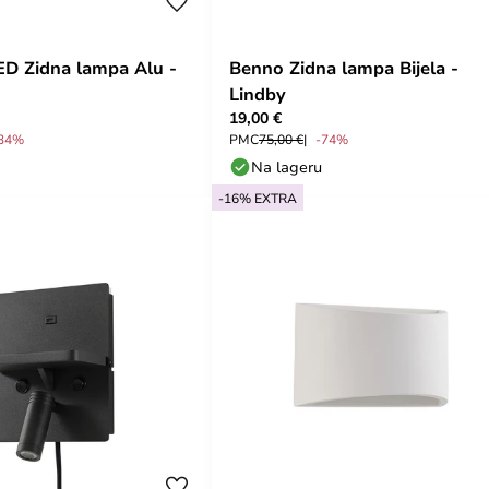
ED Zidna lampa Alu -
Benno Zidna lampa Bijela -
Lindby
19,00 €
34%
PMC
75,00 €
-74%
Na lageru
-16% EXTRA