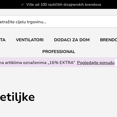
Više od 100 različitih dizajnerskih brendova
ETA
VENTILATORI
DODACI ZA DOM
BRENDO
PROFESSIONAL
na artiklima označenima „16% EXTRA”
Pogledajte ponudu
etiljke