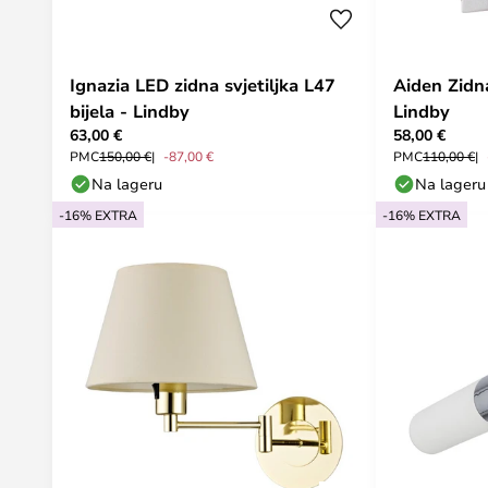
Ignazia LED zidna svjetiljka L47
Aiden Zidna
bijela - Lindby
Lindby
63,00 €
58,00 €
PMC
150,00 €
-87,00 €
PMC
110,00 €
Na lageru
Na lageru
-16% EXTRA
-16% EXTRA