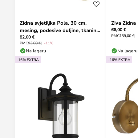
Zidna svjetiljka Pola, 30 cm,
Ziva Zidna
66,00 €
mesing, podesive duljine, tkanina
PMC
139,00 €
82,00 €
- Lindby
PMC
93,00 €
-11%
Na lageru
Na lageru
-16% EXTRA
-16% EXTRA