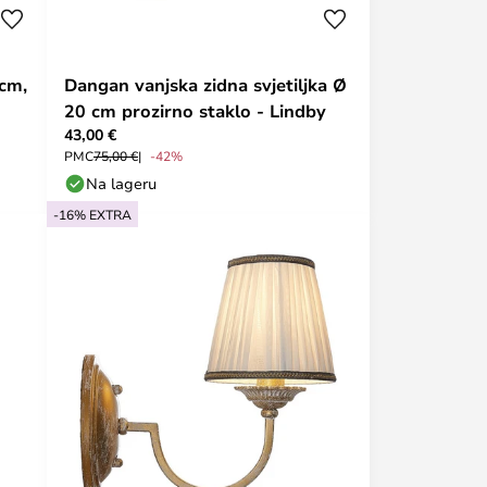
 cm,
Dangan vanjska zidna svjetiljka Ø
20 cm prozirno staklo - Lindby
43,00 €
PMC
75,00 €
-42%
Na lageru
-16% EXTRA