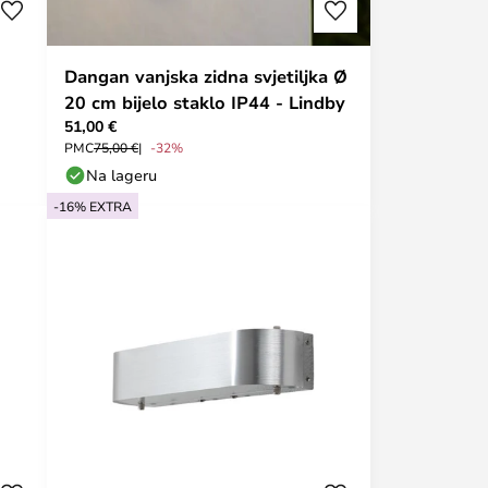
Dangan vanjska zidna svjetiljka Ø
20 cm bijelo staklo IP44 - Lindby
51,00 €
PMC
75,00 €
-32%
Na lageru
-16% EXTRA