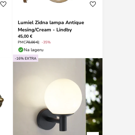
Lumiel Zidna lampa Antique
Mesing/Cream - Lindby
45,00 €
PMC
70,00 €
-35%
Na lageru
-16% EXTRA