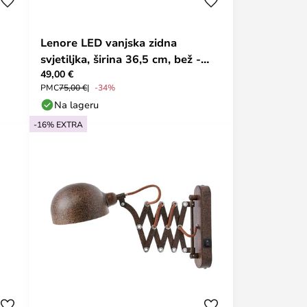
Lenore LED vanjska zidna
svjetiljka, širina 36,5 cm, bež -
49,00 €
Lindby
PMC
75,00 €
-34%
Na lageru
-16% EXTRA