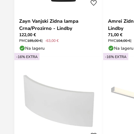
Zayn Vanjski Zidna lampa
Amrei Zidn
Crna/Prozirno - Lindby
Lindby
122,00 €
71,00 €
PMC
185,00 €
-63,00 €
PMC
104,00 €
Na lageru
Na lageru
-16% EXTRA
-16% EXTRA