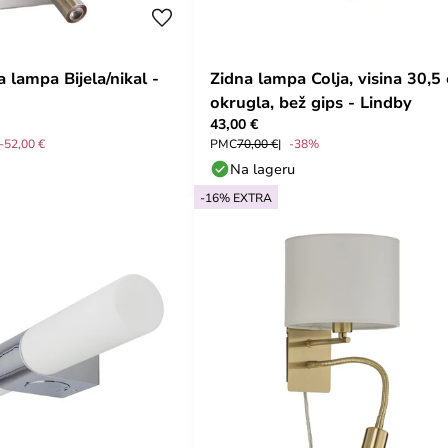
 lampa Bijela/nikal -
Zidna lampa Colja, visina 30,5
okrugla, bež gips - Lindby
43,00 €
-52,00 €
PMC
70,00 €
-38%
Na lageru
-16% EXTRA