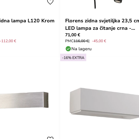
Zidna lampa L120 Krom
Florens zidna svjetiljka 23,5 c
LED lampa za čitanje crna -
71,00 €
Lindby
-112,00 €
PMC
116,00 €
-45,00 €
Na lageru
-16% EXTRA