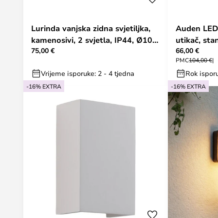
Lurinda vanjska zidna svjetiljka,
Auden LED 
kamenosivi, 2 svjetla, IP44, Ø10
utikač, sta
75,00 €
66,00 €
cm - Lindby
Lindby
PMC
104,00 €
Vrijeme isporuke: 2 - 4 tjedna
Rok isporu
-16% EXTRA
-16% EXTRA