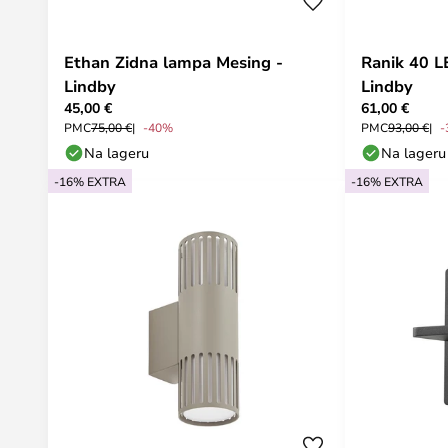
Ethan Zidna lampa Mesing -
Ranik 40 L
Lindby
Lindby
45,00 €
61,00 €
PMC
75,00 €
-40%
PMC
93,00 €
-
Na lageru
Na lageru
-16% EXTRA
-16% EXTRA