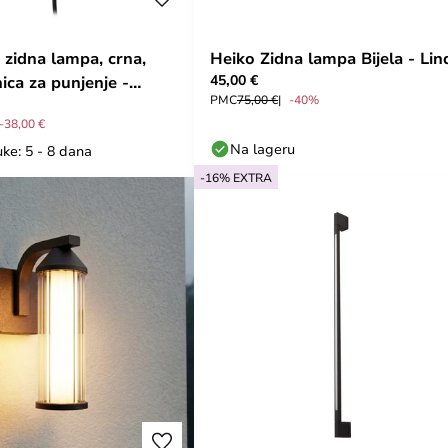
zidna lampa, crna,
Heiko Zidna lampa Bijela - Li
45,00 €
nica za punjenje -
PMC
75,00 €
-40%
-38,00 €
Na lageru
ke: 5 - 8 dana
-16% EXTRA