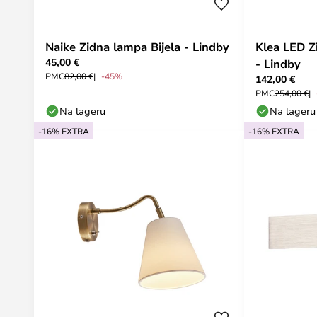
Naike Zidna lampa Bijela - Lindby
Klea LED 
45,00 €
- Lindby
PMC
82,00 €
-45%
142,00 €
PMC
254,00 €
Na lageru
Na lageru
-16% EXTRA
-16% EXTRA