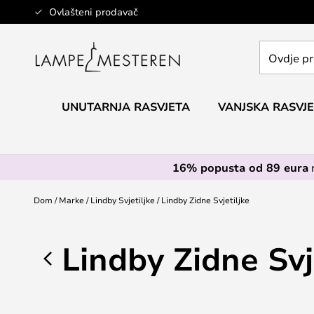
Skip
Ovlašteni prodavač
to
Content
Ovdje
pretražite
cijelu
trgovinu...
UNUTARNJA RASVJETA
VANJSKA RASVJ
16% popusta od 89 eura
Dom
Marke
Lindby Svjetiljke
Lindby Zidne Svjetiljke
Lindby Zidne Svj