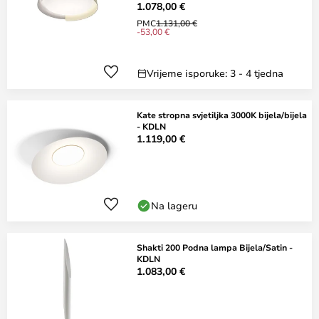
1.078,00 €
PMC
1.131,00 €
-53,00 €
Vrijeme isporuke: 3 - 4 tjedna
Kate stropna svjetiljka 3000K bijela/bijela
- KDLN
1.119,00 €
Na lageru
Shakti 200 Podna lampa Bijela/Satin -
KDLN
1.083,00 €