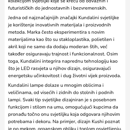
kolekcijom svjetiljki koje se kreću od odvažnih i
futurističkih do jednostavnih i bezvremenskih.
Jedna od najznačajnijih značajki Kundalini svjetiljke
je korištenje inovativnih materijala i proizvodnih
metoda. Marka često eksperimentira s novim
materijalima kao što su stakloplastika, polietilen i
akril koji ne samo da dodaju moderan štih, već
također osiguravaju trajnost i funkcionalnost. Osim
toga, Kundalini integrira naprednu tehnologiju kao
što je LED rasvjeta u njihov dizajn, osiguravajući
energetsku učinkovitost i dug životni vijek proizvoda.
Kundalini lampe dolaze u mnogim oblicima i
veličinama, od visećih i zidnih do stolnih i podnih
lampi. Svaki tip svjetiljke dizajniran je s posebnom
funkcijom i stilom na umu, omogućujući kupcima da
pronađu točno onu svjetiljku koja odgovara njihovim
potrebama i dekoru. Na primjer, dizajn Kushi poznat
je po mekom, organskom obliku i toplom osvjetljenju,