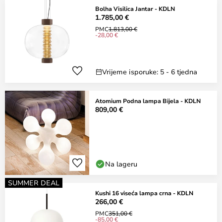
Bolha Visilica Jantar - KDLN
1.785,00 €
PMC
1.813,00 €
-28,00 €
Vrijeme isporuke: 5 - 6 tjedna
Atomium Podna lampa Bijela - KDLN
809,00 €
Na lageru
SUMMER DEAL
Kushi 16 viseća lampa crna - KDLN
266,00 €
PMC
351,00 €
-85,00 €