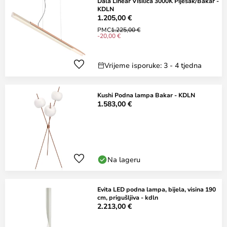
Dala Linear Visilica 3000K Pijesak/Bakar -
KDLN
1.205,00 €
PMC
1.225,00 €
-20,00 €
Vrijeme isporuke: 3 - 4 tjedna
Kushi Podna lampa Bakar - KDLN
1.583,00 €
Na lageru
Evita LED podna lampa, bijela, visina 190
cm, prigušljiva - kdln
2.213,00 €