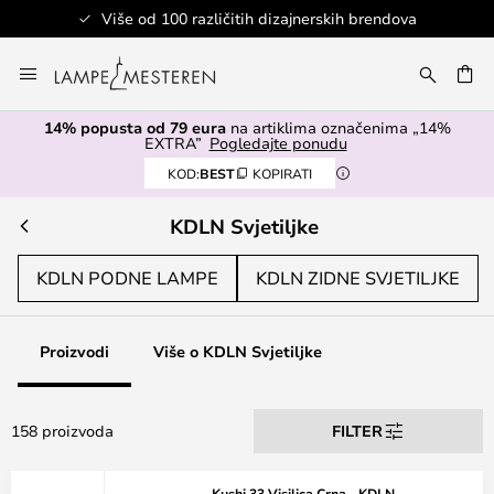
a
Sigurno plaćanje
Skip
to
I
Content
14% popusta od 79 eura
na artiklima označenima „14%
EXTRA”
Pogledajte ponudu
KOD:
BEST
KOPIRATI
KDLN Svjetiljke
KDLN PODNE LAMPE
KDLN ZIDNE SVJETILJKE
Proizvodi
Više o KDLN Svjetiljke
158 proizvoda
FILTER
Kushi 33 Visilica Crna - KDLN