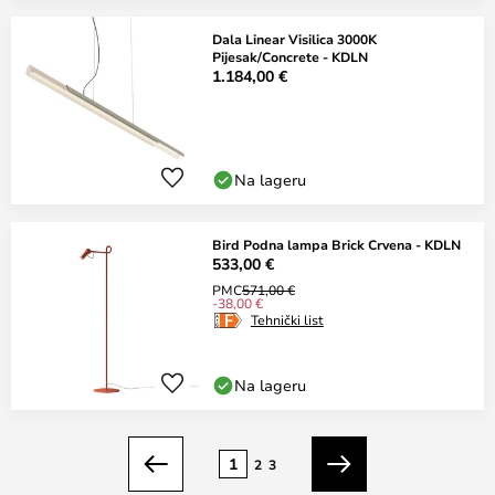
Dala Linear Visilica 3000K
Pijesak/Concrete - KDLN
1.184,00 €
Na lageru
Bird Podna lampa Brick Crvena - KDLN
533,00 €
PMC
571,00 €
-38,00 €
Tehnički list
Na lageru
Stranica
1
2
3
Prethodno
Sljedeći