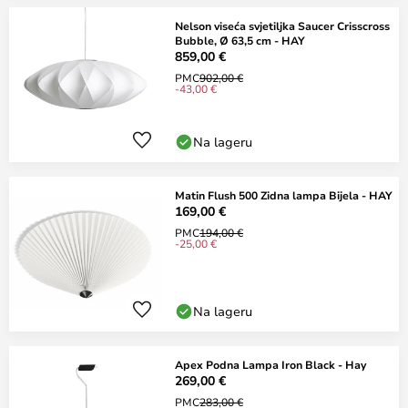
Nelson viseća svjetiljka Saucer Crisscross
Bubble, Ø 63,5 cm - HAY
859,00 €
PMC
902,00 €
-43,00 €
Na lageru
Matin Flush 500 Zidna lampa Bijela - HAY
169,00 €
PMC
194,00 €
-25,00 €
Na lageru
Apex Podna Lampa Iron Black - Hay
269,00 €
PMC
283,00 €