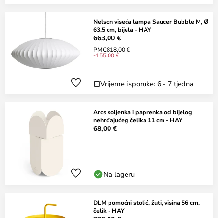
Nelson viseća lampa Saucer Bubble M, Ø
63,5 cm, bijela - HAY
663,00 €
PMC
818,00 €
-155,00 €
Vrijeme isporuke: 6 - 7 tjedna
Arcs soljenka i paprenka od bijelog
nehrđajućeg čelika 11 cm - HAY
68,00 €
Na lageru
DLM pomoćni stolić, žuti, visina 56 cm,
čelik - HAY