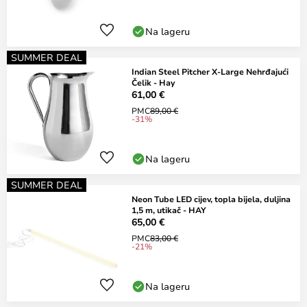
Na lageru
SUMMER DEAL
Indian Steel Pitcher X-Large Nehrđajući
Čelik - Hay
61,00 €
PMC
89,00 €
-31%
Na lageru
SUMMER DEAL
Neon Tube LED cijev, topla bijela, duljina
1,5 m, utikač - HAY
65,00 €
PMC
83,00 €
-21%
Na lageru