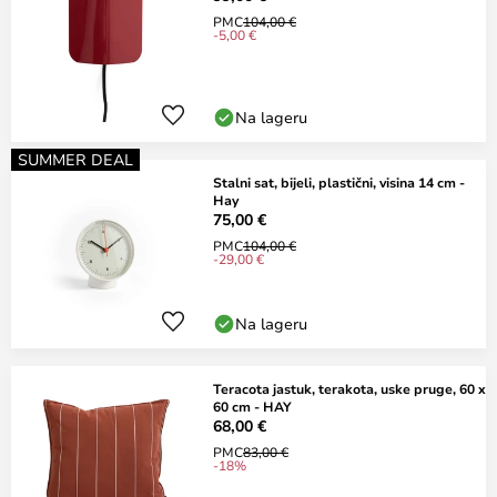
PMC
104,00 €
-5,00 €
Na lageru
SUMMER DEAL
Stalni sat, bijeli, plastični, visina 14 cm -
Hay
75,00 €
PMC
104,00 €
-29,00 €
Na lageru
Teracota jastuk, terakota, uske pruge, 60 x
60 cm - HAY
68,00 €
PMC
83,00 €
-18%