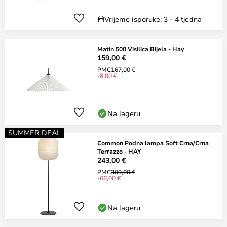
Vrijeme isporuke: 3 - 4 tjedna
Matin 500 Visilica Bijela - Hay
159,00 €
PMC
167,00 €
-8,00 €
Na lageru
SUMMER DEAL
Common Podna lampa Soft Crna/Crna
Terrazzo - HAY
243,00 €
PMC
309,00 €
-66,00 €
Na lageru