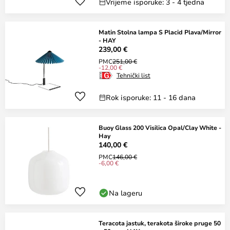
Vrijeme isporuke: 3 - 4 tjedna
Matin Stolna lampa S Placid Plava/Mirror
- HAY
239,00 €
PMC
251,00 €
-12,00 €
Tehnički list
Rok isporuke: 11 - 16 dana
Buoy Glass 200 Visilica Opal/Clay White -
Hay
140,00 €
PMC
146,00 €
-6,00 €
Na lageru
Teracota jastuk, terakota široke pruge 50