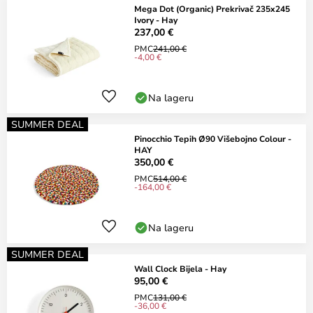
Mega Dot (Organic) Prekrivač 235x245
Ivory - Hay
237,00 €
PMC
241,00 €
-4,00 €
Na lageru
SUMMER DEAL
Pinocchio Tepih Ø90 Višebojno Colour -
HAY
350,00 €
PMC
514,00 €
-164,00 €
Na lageru
SUMMER DEAL
Wall Clock Bijela - Hay
95,00 €
PMC
131,00 €
-36,00 €