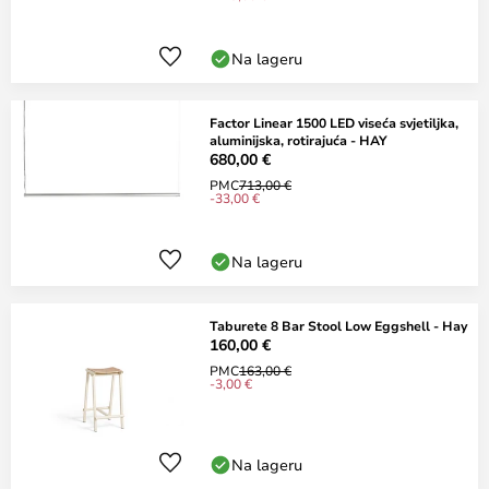
Na lageru
Factor Linear 1500 LED viseća svjetiljka,
aluminijska, rotirajuća - HAY
680,00 €
PMC
713,00 €
-33,00 €
Na lageru
Taburete 8 Bar Stool Low Eggshell - Hay
160,00 €
PMC
163,00 €
-3,00 €
Na lageru