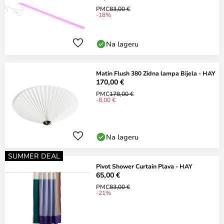
PMC
83,00 €
-18%
Na lageru
Matin Flush 380 Zidna lampa Bijela - HAY
170,00 €
PMC
178,00 €
-8,00 €
Na lageru
SUMMER DEAL
Pivot Shower Curtain Plava - HAY
65,00 €
PMC
83,00 €
-21%