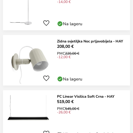
-14,00 €
Na lageru
Zidna svjetiljka Noc prljavobijela - HAY
208,00 €
PMC
220,00 €
-12,00 €
Na lageru
PC Linear Visilica Soft Crna - HAY
519,00 €
PMC
545,00 €
-26,00 €