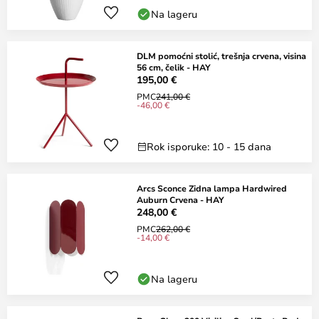
Na lageru
DLM pomoćni stolić, trešnja crvena, visina
56 cm, čelik - HAY
195,00 €
PMC
241,00 €
-46,00 €
Rok isporuke: 10 - 15 dana
Arcs Sconce Zidna lampa Hardwired
Auburn Crvena - HAY
248,00 €
PMC
262,00 €
-14,00 €
Na lageru