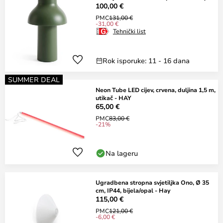
100,00 €
PMC
131,00 €
-31,00 €
Tehnički list
Rok isporuke: 11 - 16 dana
SUMMER DEAL
Neon Tube LED cijev, crvena, duljina 1,5 m,
utikač - HAY
65,00 €
PMC
83,00 €
-21%
Na lageru
Ugradbena stropna svjetiljka Ono, Ø 35
cm, IP44, bijela/opal - Hay
115,00 €
PMC
121,00 €
-6,00 €