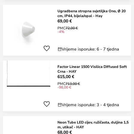
Ugradbena stropna svjetiljka Ono, Ø 20
cm, IP44, bijela/opal - Hay
69,00 €
PMC
72,00 €
-4%
Vrijeme isporuke: 6 - 7 tjedna
Factor Linear 1500 Visilica Diffused Soft
Crna - HAY
615,00 €
PMC
713,00 €
-98,00 €
Vrijeme isporuke: 3 - 4 tjedna
Neon Tube LED cijev, ružičasta, duljina 1,5
m, utikač - HAY
68,00 €