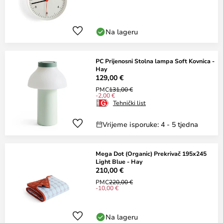
Na lageru
PC Prijenosni Stolna lampa Soft Kovnica -
Hay
129,00 €
PMC
131,00 €
-2,00 €
Tehnički list
Vrijeme isporuke: 4 - 5 tjedna
Mega Dot (Organic) Prekrivač 195x245
Light Blue - Hay
210,00 €
PMC
220,00 €
-10,00 €
Na lageru