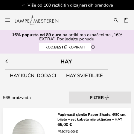
Više od 100 različitih dizajnerskih brendova
Skip
to
I
Content
16% popusta od 89 eura
na artiklima označenima „16%
EXTRA”
Pogledajte ponudu
KOD:
BEST
KOPIRATI
HAY
HAY KUĆNI DODACI
HAY SVJETILJKE
568 proizvoda
FILTER
Papirnasti sjenilo Paper Shade, Ø80 cm,
bijelo – set kabela nije uključen – HAY
65,00 €
PMC
72,00 €