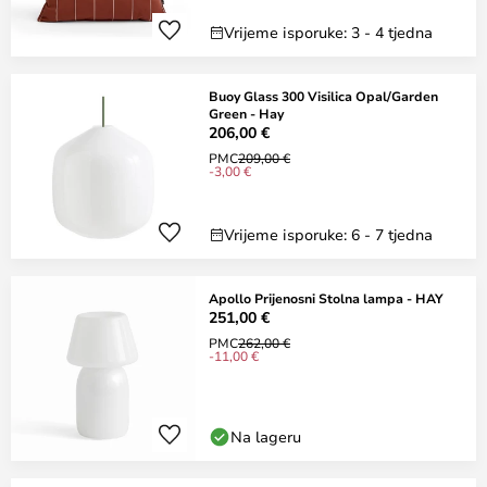
Vrijeme isporuke: 3 - 4 tjedna
Buoy Glass 300 Visilica Opal/Garden
Green - Hay
206,00 €
PMC
209,00 €
-3,00 €
Vrijeme isporuke: 6 - 7 tjedna
Apollo Prijenosni Stolna lampa - HAY
251,00 €
PMC
262,00 €
-11,00 €
Na lageru