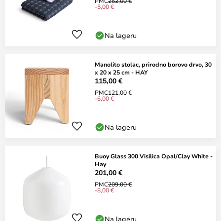
PMC
262,00 €
-5,00 €
Na lageru
Manolito stolac, prirodno borovo drvo, 30
x 20 x 25 cm - HAY
115,00 €
PMC
121,00 €
-6,00 €
Na lageru
Buoy Glass 300 Visilica Opal/Clay White -
Hay
201,00 €
PMC
209,00 €
-8,00 €
Na lageru