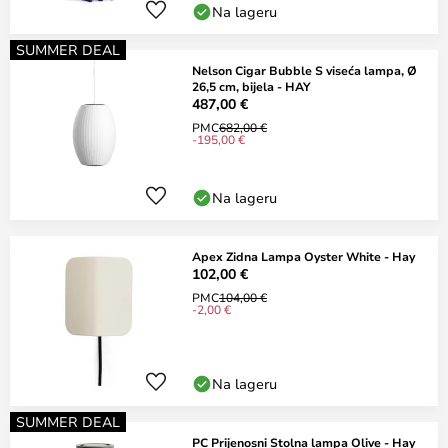
Na lageru
SUMMER DEAL
Nelson Cigar Bubble S viseća lampa, Ø
26,5 cm, bijela - HAY
487,00 €
PMC
682,00 €
-195,00 €
Na lageru
Apex Zidna Lampa Oyster White - Hay
102,00 €
PMC
104,00 €
-2,00 €
Na lageru
SUMMER DEAL
PC Prijenosni Stolna lampa Olive - Hay