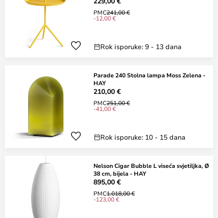
229,00 €
PMC
241,00 €
-12,00 €
Rok isporuke: 9 - 13 dana
Parade 240 Stolna lampa Moss Zelena -
HAY
210,00 €
PMC
251,00 €
-41,00 €
Rok isporuke: 10 - 15 dana
Nelson Cigar Bubble L viseća svjetiljka, Ø
38 cm, bijela - HAY
895,00 €
PMC
1.018,00 €
-123,00 €