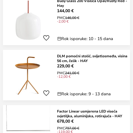
Buoy Glass 200 Visilica Opal/Rusty Red -
Hay
144,00 €
PMC
146,00 €
-2,00 €
Rok isporuke: 10 - 15 dana
DLM pomoćni stolić, svijetlosmeđa, visina
56 cm, čelik - HAY
229,00 €
PMC
241,00 €
-12,00 €
Rok isporuke: 9 - 13 dana
Factor Linear usmjerena LED viseća
svjetiljka, aluminijska, rotirajuća - HAY
678,00 €
PMC
797,00 €
-119,00 €