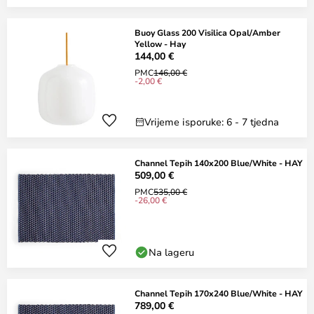
Buoy Glass 200 Visilica Opal/Amber
Yellow - Hay
144,00 €
PMC
146,00 €
-2,00 €
Vrijeme isporuke: 6 - 7 tjedna
Channel Tepih 140x200 Blue/White - HAY
509,00 €
PMC
535,00 €
-26,00 €
Na lageru
Channel Tepih 170x240 Blue/White - HAY
789,00 €