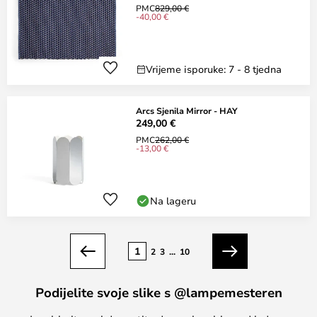
PMC
829,00 €
-40,00 €
Vrijeme isporuke: 7 - 8 tjedna
Arcs Sjenila Mirror - HAY
249,00 €
PMC
262,00 €
-13,00 €
Na lageru
Stranica
1
2
3
...
10
Prethodno
Sljedeći
Podijelite svoje slike s @lampemesteren