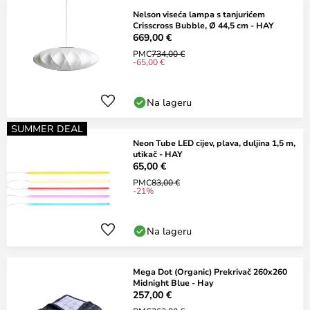
Nelson viseća lampa s tanjurićem
Crisscross Bubble, Ø 44,5 cm - HAY
669,00 €
PMC
734,00 €
-65,00 €
Na lageru
SUMMER DEAL
Neon Tube LED cijev, plava, duljina 1,5 m,
utikač - HAY
65,00 €
PMC
83,00 €
-21%
Na lageru
Mega Dot (Organic) Prekrivač 260x260
Midnight Blue - Hay
257,00 €