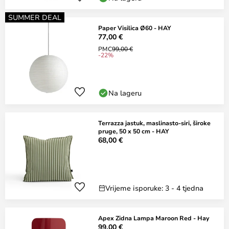
SUMMER DEAL
Paper Visilica Ø60 - HAY
77,00 €
PMC
99,00 €
-22%
Na lageru
Terrazza jastuk, maslinasto-siri, široke
pruge, 50 x 50 cm - HAY
68,00 €
Vrijeme isporuke: 3 - 4 tjedna
Apex Zidna Lampa Maroon Red - Hay
99,00 €