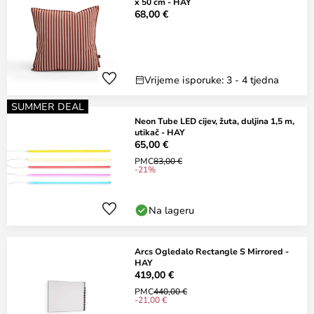
x 50 cm - HAY
68,00 €
Vrijeme isporuke: 3 - 4 tjedna
SUMMER DEAL
Neon Tube LED cijev, žuta, duljina 1,5 m,
utikač - HAY
65,00 €
PMC
83,00 €
-21%
Na lageru
Arcs Ogledalo Rectangle S Mirrored -
HAY
419,00 €
PMC
440,00 €
-21,00 €