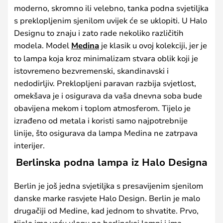
moderno, skromno ili velebno, tanka podna svjetiljka
s preklopljenim sjenilom uvijek će se uklopiti. U Halo
Designu to znaju i zato rade nekoliko različitih
modela. Model
Medina
je klasik u ovoj kolekciji, jer je
to lampa koja kroz minimalizam stvara oblik koji je
istovremeno bezvremenski, skandinavski i
nedodirljiv. Preklopljeni paravan razbija svjetlost,
omekšava je i osigurava da vaša dnevna soba bude
obavijena mekom i toplom atmosferom. Tijelo je
izrađeno od metala i koristi samo najpotrebnije
linije, što osigurava da lampa Medina ne zatrpava
interijer.
Berlinska podna lampa iz Halo Designa
Berlin je još jedna svjetiljka s presavijenim sjenilom
danske marke rasvjete Halo Design. Berlin je malo
drugačiji od Medine, kad jednom to shvatite. Prvo,
tijelo ima veću ulogu na berlinskoj lampi i ima