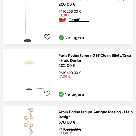
206,00 €
PMC
209,00 €
-3,00 €
Tehnički list
Na lageru
Paris Podna lampa Ø56 Clean Bijela/Crna
- Halo Design
402,00 €
PMC
409,00 €
-7,00 €
Na lageru
Atom Podna lampa Antique Mesing - Halo
Design
578,00 €
PMC
661,00 €
-83,00 €