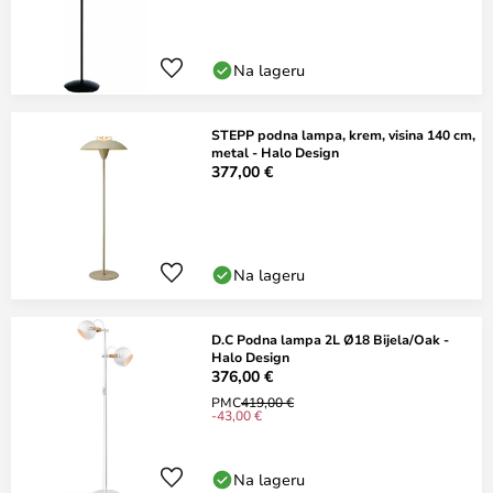
Na lageru
STEPP podna lampa, krem, visina 140 cm,
metal - Halo Design
377,00 €
Na lageru
D.C Podna lampa 2L Ø18 Bijela/Oak -
Halo Design
376,00 €
PMC
419,00 €
-43,00 €
Na lageru