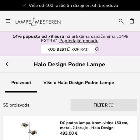
h brendova
Sigurno plaćanje
Skip
to
I
Content
14% popusta od 79 eura
na artiklima označenima „14%
EXTRA”
Pogledajte ponudu
KOD:
BEST
KOPIRATI
Halo Design Podne Lampe
Proizvodi
Više o Halo Design Podne Lampe
55 proizvoda
FILTER
DC podna lampa, krom, visina 150 cm,
metal, 2 žarulje - Halo Design
493,00 €