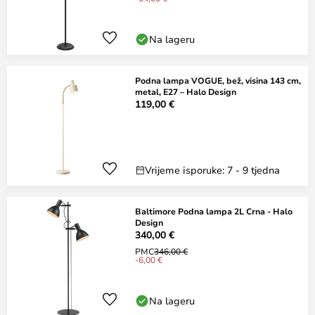
Na lageru
Podna lampa VOGUE, bež, visina 143 cm,
metal, E27 – Halo Design
119,00 €
Vrijeme isporuke: 7 - 9 tjedna
Baltimore Podna lampa 2L Crna - Halo
Design
340,00 €
PMC
346,00 €
-6,00 €
Na lageru