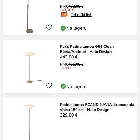
PMC
493,00 €
-49,00 €
Tehnički list
Na lageru
Paris Podna lampa Ø56 Clean
Bijela/Antique - Halo Design
443,00 €
PMC
451,00 €
-8,00 €
Na lageru
Podna lampa SCANDINAVIA, krom/opala,
visina 150 cm - Halo Design
329,00 €