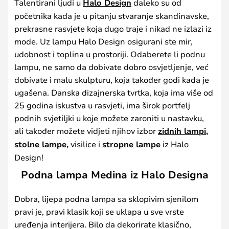
Talentirani ljudi u
Halo Design
daleko su od
početnika kada je u pitanju stvaranje skandinavske,
prekrasne rasvjete koja dugo traje i nikad ne izlazi iz
mode. Uz lampu Halo Design osigurani ste mir,
udobnost i toplina u prostoriji. Odaberete li podnu
lampu, ne samo da dobivate dobro osvjetljenje, već
dobivate i malu skulpturu, koja također godi kada je
ugašena. Danska dizajnerska tvrtka, koja ima više od
25 godina iskustva u rasvjeti, ima širok portfelj
podnih svjetiljki u koje možete zaroniti u nastavku,
ali također možete vidjeti njihov izbor
zidnih lampi,
stolne lampe,
visilice i
stropne lampe
iz Halo
Design!
Podna lampa Medina iz Halo Designa
Dobra, lijepa podna lampa sa sklopivim sjenilom
pravi je, pravi klasik koji se uklapa u sve vrste
uređenja interijera. Bilo da dekorirate klasično,