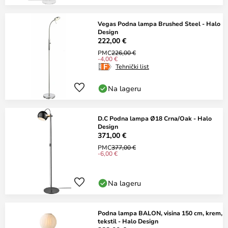
Vegas Podna lampa Brushed Steel - Halo
Design
222,00 €
PMC
226,00 €
-4,00 €
Tehnički list
Na lageru
D.C Podna lampa Ø18 Crna/Oak - Halo
Design
371,00 €
PMC
377,00 €
-6,00 €
Na lageru
Podna lampa BALON, visina 150 cm, krem,
tekstil - Halo Design