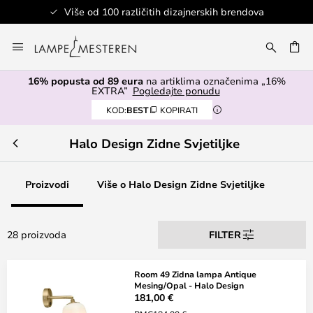
Više od 100 različitih dizajnerskih brendova
Skip
to
I
Content
16% popusta od 89 eura
na artiklima označenima „16%
EXTRA”
Pogledajte ponudu
KOD:
BEST
KOPIRATI
Halo Design Zidne Svjetiljke
Proizvodi
Više o Halo Design Zidne Svjetiljke
28 proizvoda
FILTER
Room 49 Zidna lampa Antique
Mesing/Opal - Halo Design
181,00 €