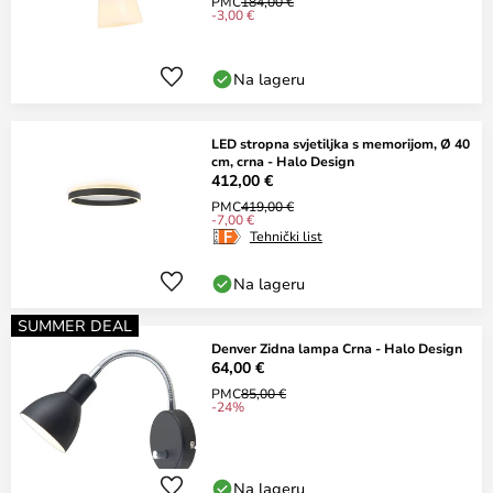
PMC
184,00 €
-3,00 €
Na lageru
LED stropna svjetiljka s memorijom, Ø 40
cm, crna - Halo Design
412,00 €
PMC
419,00 €
-7,00 €
Tehnički list
Na lageru
SUMMER DEAL
Denver Zidna lampa Crna - Halo Design
64,00 €
PMC
85,00 €
-24%
Na lageru