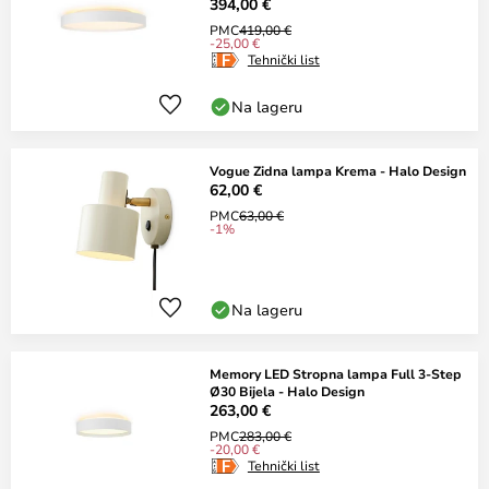
394,00 €
PMC
419,00 €
-25,00 €
Tehnički list
Na lageru
Vogue Zidna lampa Krema - Halo Design
62,00 €
PMC
63,00 €
-1%
Na lageru
Memory LED Stropna lampa Full 3-Step
Ø30 Bijela - Halo Design
263,00 €
PMC
283,00 €
-20,00 €
Tehnički list