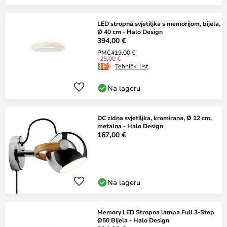
LED stropna svjetiljka s memorijom, bijela,
Ø 40 cm - Halo Design
394,00 €
PMC
419,00 €
-25,00 €
Tehnički list
Na lageru
DC zidna svjetiljka, kromirana, Ø 12 cm,
metalna - Halo Design
167,00 €
Na lageru
Memory LED Stropna lampa Full 3-Step
Ø50 Bijela - Halo Design