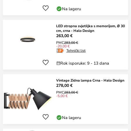
Na lageru
LED stropna svjetiljka s memorijom, Ø 30
cm, crna - Halo Design
263,00 €
PMC
283,00 €
-20,00 €
Tehnički list
Rok isporuke: 9 - 13 dana
Vintage Zidna lampa Crna - Halo Design
278,00 €
PMC
283,00 €
-5,00 €
Na lageru