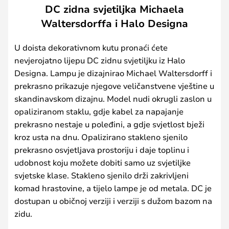
DC zidna svjetiljka Michaela
Waltersdorffa i Halo Designa
U doista dekorativnom kutu pronaći ćete
nevjerojatno lijepu DC zidnu svjetiljku iz Halo
Designa. Lampu je dizajnirao Michael Waltersdorff i
prekrasno prikazuje njegove veličanstvene vještine u
skandinavskom dizajnu. Model nudi okrugli zaslon u
opaliziranom staklu, gdje kabel za napajanje
prekrasno nestaje u poleđini, a gdje svjetlost bježi
kroz usta na dnu. Opalizirano stakleno sjenilo
prekrasno osvjetljava prostoriju i daje toplinu i
udobnost koju možete dobiti samo uz svjetiljke
svjetske klase. Stakleno sjenilo drži zakrivljeni
komad hrastovine, a tijelo lampe je od metala. DC je
dostupan u običnoj verziji i verziji s dužom bazom na
zidu.