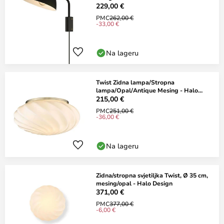
229,00 €
PMC
262,00 €
-33,00 €
Na lageru
Twist Zidna lampa/Stropna
lampa/Opal/Antique Mesing - Halo
Design
215,00 €
PMC
251,00 €
-36,00 €
Na lageru
Zidna/stropna svjetiljka Twist, Ø 35 cm,
mesing/opal - Halo Design
371,00 €
PMC
377,00 €
-6,00 €