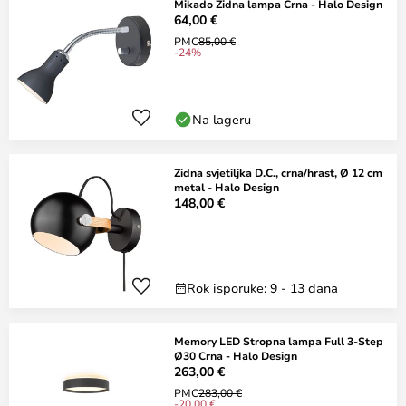
Mikado Zidna lampa Crna - Halo Design
64,00 €
PMC
85,00 €
-24%
Na lageru
Zidna svjetiljka D.C., crna/hrast, Ø 12 cm
metal - Halo Design
148,00 €
Rok isporuke: 9 - 13 dana
Memory LED Stropna lampa Full 3-Step
Ø30 Crna - Halo Design
263,00 €
PMC
283,00 €
-20,00 €