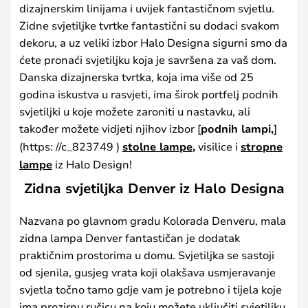
dizajnerskim linijama i uvijek fantastičnom svjetlu.
Zidne svjetiljke tvrtke fantastični su dodaci svakom
dekoru, a uz veliki izbor Halo Designa sigurni smo da
ćete pronaći svjetiljku koja je savršena za vaš dom.
Danska dizajnerska tvrtka, koja ima više od 25
godina iskustva u rasvjeti, ima širok portfelj podnih
svjetiljki u koje možete zaroniti u nastavku, ali
također možete vidjeti njihov izbor [
podnih lampi,
]
(https: //c_823749 )
stolne lampe,
visilice i
stropne
lampe
iz Halo Design!
Zidna svjetiljka Denver iz Halo Designa
Nazvana po glavnom gradu Kolorada Denveru, mala
zidna lampa Denver fantastičan je dodatak
praktičnim prostorima u domu. Svjetiljka se sastoji
od sjenila, gusjeg vrata koji olakšava usmjeravanje
svjetla točno tamo gdje vam je potrebno i tijela koje
ima prozirnu ručicu na koju možete uključiti svjetiljku