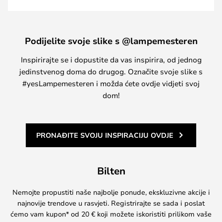
Podijelite svoje slike s @lampemesteren
Inspirirajte se i dopustite da vas inspirira, od jednog
jedinstvenog doma do drugog. Označite svoje slike s
#yesLampemesteren i možda ćete ovdje vidjeti svoj
dom!
PRONAĐITE SVOJU INSPIRACIJU OVDJE
Bilten
Nemojte propustiti naše najbolje ponude, ekskluzivne akcije i
najnovije trendove u rasvjeti. Registrirajte se sada i poslat
ćemo vam kupon* od 20 € koji možete iskoristiti prilikom vaše