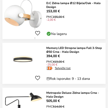
D.C Zidna lampa Ø12 Bijela/Oak - Halo
Design
153,00 €
PMC
155,00 €
-2,00 €
Na lageru
Memory LED Stropna lampa Full 3-Step
Ø50 Crna - Halo Design
394,00 €
PMC
419,00 €
-25,00 €
Tehnički list
Rok isporuke: 9 - 13 dana
Metropole Deluxe Zidna lampa Crna -
Halo Design
505,00 €
PMC
514,00 €