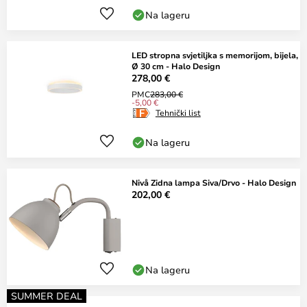
Na lageru
LED stropna svjetiljka s memorijom, bijela,
Ø 30 cm - Halo Design
278,00 €
PMC
283,00 €
-5,00 €
Tehnički list
Na lageru
Nivå Zidna lampa Siva/Drvo - Halo Design
202,00 €
Na lageru
SUMMER DEAL