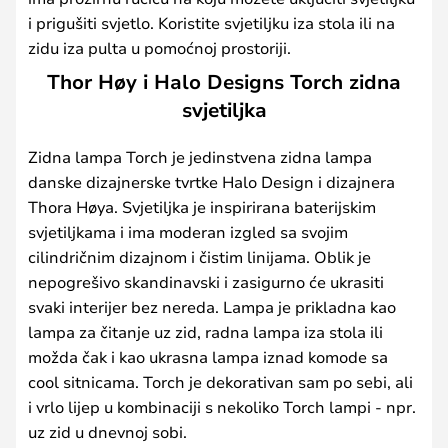
i prigušiti svjetlo. Koristite svjetiljku iza stola ili na
zidu iza pulta u pomoćnoj prostoriji.
Thor Høy i Halo Designs Torch zidna
svjetiljka
Zidna lampa Torch je jedinstvena zidna lampa
danske dizajnerske tvrtke Halo Design i dizajnera
Thora Høya. Svjetiljka je inspirirana baterijskim
svjetiljkama i ima moderan izgled sa svojim
cilindričnim dizajnom i čistim linijama. Oblik je
nepogrešivo skandinavski i zasigurno će ukrasiti
svaki interijer bez nereda. Lampa je prikladna kao
lampa za čitanje uz zid, radna lampa iza stola ili
možda čak i kao ukrasna lampa iznad komode sa
cool sitnicama. Torch je dekorativan sam po sebi, ali
i vrlo lijep u kombinaciji s nekoliko Torch lampi - npr.
uz zid u dnevnoj sobi.